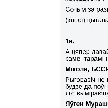
Сочым за раз
(канец цытав
1а.
А цяпер давай
каментарамі 
Мікола
,
БССР
Рыгоравіч не 
будзе да поўн
яго выміраюць
Яўген Мураш