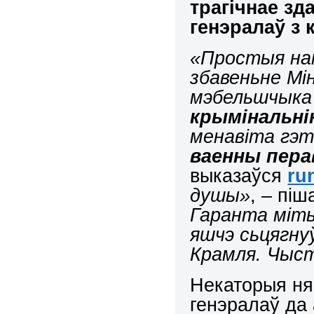
трагічнае зд
генэралаў з 
«Простыя на
збавеньне Мі
мэбельшчыка 
крымінальнік
менавіта гэт
ваенны пера
выказаўся
ru
душы»
, – піш
Гаранта міты
яшчэ сьцягнуў
Крамля. Чыст
Некаторыя ня
генэралаў да 