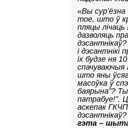
«Вы сур’ёзна
тое, што ў к
пляцы лічаць
дазволяць пр
дэсантнікаў
і дэсантнікі
іх будзе ня 1
спачуваючыя 
што яны ўсяг
масоўка ў сп
баярына”? Ты
патрабуе!”. 
аскепак ГКЧП
дэсантнікаў?
гэта – шыта