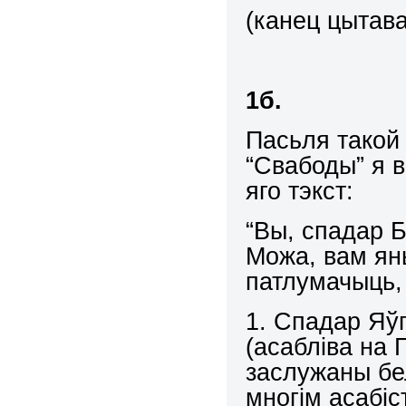
(канец цытав
1б.
Пасьля такой 
“Свабоды” я 
яго тэкст:
“Вы, спадар Б
Можа, вам ян
патлумачыць, 
1. Спадар Яў
(асабліва на 
заслужаны бел
многім асабіс