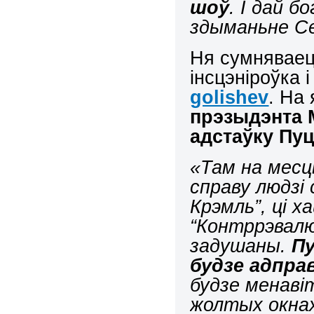
шоў
.
І дай б
здыманьне С
Ня сумняваец
інсцэніроўка 
golishev
. На
прэзыдэнта 
адстаўку Пуц
«Там на мес
справу людзі 
Крэмль”, ці х
“Контррэвалю
задушаны.
Пу
будзе адпра
будзе менавіт
жолтых окнах