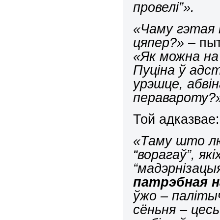
провелі”».
«Чаму гэтая 
цяпер?»
– пыт
«Як можна на
Пуціна ў адс
урэшце, абвін
перавароту?
Той адказвае:
«Таму што лю
“ворагаў”, як
“мадэрнізацы
патрэбная н
ўжо – палітыч
сёньня – цесь