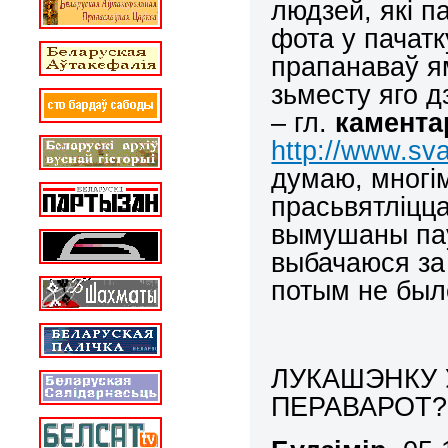
людзей, які па
фота у пачатк
прапанаваў ям
зьместу яго д
– гл.
камент
http://www.sva
думаю, многім
прасьвятліцца
вымушаны паў
выбачаюся за 
потым не было
ЛУКАШЭНКУ
ПЕРАВАРОТ?