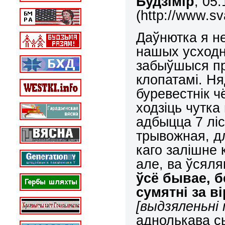
Будзімір
, 05
(http://www.sv
Даўнютка я не
нашых усходні
забыўшыся пр
клопатамі. Ня
буревестнік ч
ходзіць чутка
адбыцца 7 ліс
трывожная, д
каго залішне 
але, ва ўсяля
ўсё бывае, б
сумятні за 
[
выдзяленьні
аднолькава с