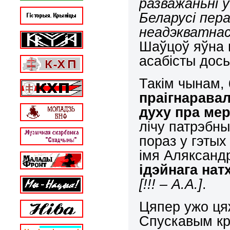
разважаньні ў
Беларусі пер
неадэкватнас
Шаўцоў яўна г
асабісты дос
Такім чынам,
праігнаравал
духу пра ме
лічу патрэбны
пораз у гэты
імя Аляксан
ідэйнага нат
[!!! – А.А.]
.
Цяпер ужо цяж
Спускавым кр