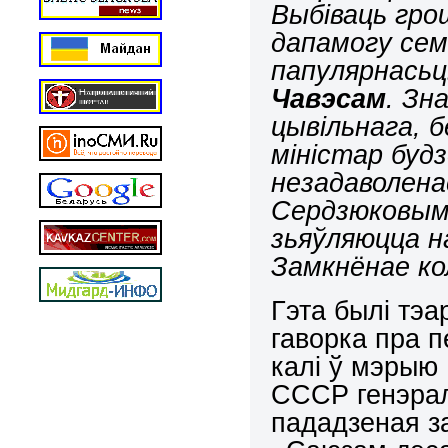
Выбіваць грош
дапамогу сем
папулярнась
Чавэсам
. Зн
цывільнага, 
міністар буд
незадаволена
Сердзюковым
зьяўляюцца на
Замкнёнае ко
Гэта былі тэа
гаворка пра 
калі ў мэры
СССР генэра
пададзеная з