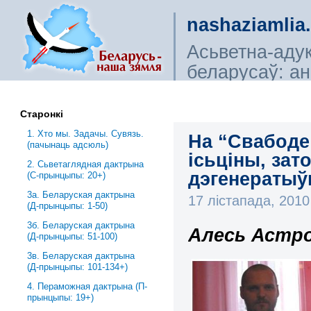
nashaziamlia
Асьветна-аду
беларусаў: ана
сьветагляды, і
Старонкі
1. Хто мы. Задачы. Сувязь.
На “Свабоде
(пачынаць адсюль)
ісьціны, зат
2. Сьветаглядная дактрына
дэгенератыўн
(С-прынцыпы: 20+)
3a. Беларуская дактрына
17 лістапада, 201
(Д-прынцыпы: 1-50)
3б. Беларуская дактрына
Алесь Астро
(Д-прынцыпы: 51-100)
3в. Беларуская дактрына
(Д-прынцыпы: 101-134+)
4. Пераможная дактрына (П-
прынцыпы: 19+)