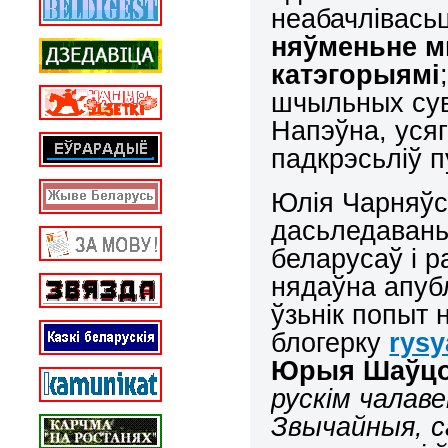
неабачлівасьц
няўменьне 
катэгорыямі
шчыльных сув
Напэўна, усяг
падкрэсьліў п
Юлія Чарняўс
дасьледавань
беларусаў і 
нядаўна апуб
ўзьнік попыт 
блогерку
rys
Юрыя Шаўц
рускім чалаве
Звычайныя, с