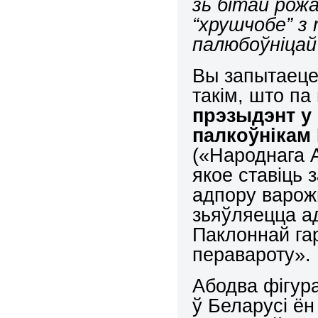
зь бітай рожа
“хрушчобе” з
палюбоўніцай 
Вы запытаеце
такім, што п
прэзыдэнт у
палкоўнікам
(«Народнага А
якое ставіць 
адпору варож
зьяўляецца ад
Паклоннай га
перавароту».
Абодва фігур
ў Беларусі ён