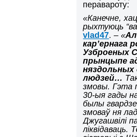
перавароту:
«Канечне, хац
рыхтуюць “в
vlad
47
. –
«
Ал
кар’ернага р
Узброеных С
прынцыпе ад
няздольных 
людзей…
Так
змовы. Гэта 
30-ыя гады н
былы гвардзей
змоваў ня лад
Джугашвілі п
ліквідаваць. 