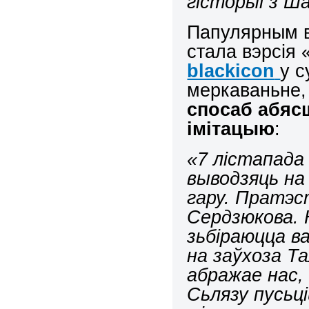
гісторыі з Ш
Папулярным в
стала вэрсія 
blackicon
у 
меркаваньне,
спосаб абяс
імітацыю
:
«7 лістапада
выводзяць на
гару. Пратэс
Сердзюкова. 
зьбіраюцца в
на заўхоза Та
абражае нас,
Сьлязу пусьці