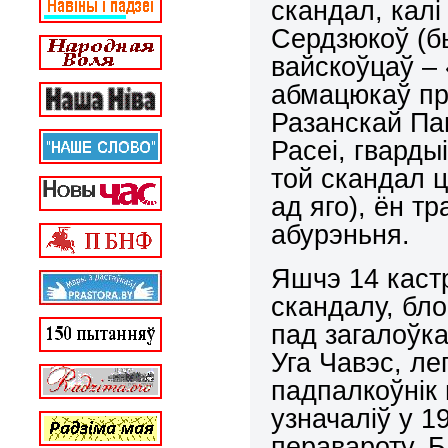
скандал, калі
Сердзюкоў (б
вайскоўцаў –
абмацюкаў пр
Разанскай Па
Расеі, гварды
той скандал ц
ад яго), ён тр
абурэньня.
Яшчэ 14 каст
скандалу, бло
пад загалоўк
Уга Чавэс, л
падпалкоўнік
узначаліў у 1
перавароту. Б