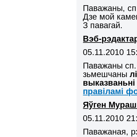
Паважаны, сп
Дзе мой каме
З павагай.
Вэб-рэдакта
05.11.2010 15
Паважаны сп
зьмешчаны
л
выказваньні
правіламі ф
Яўген Мураш
05.11.2010 21
Паважаная, рэ