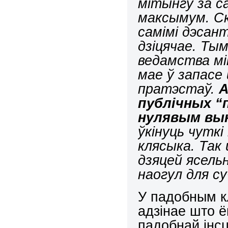
мітынгу за с
максымум. Ск
самімі дэсант
дзіцячае. Ты
ведамства мі
мае ў запасе
пратэстаў.
А
публічных “
нулявым вы
ўкінуць чутк
клясыка. Так 
дзяцей ясельн
наогул для с
У падобным к
адзінае што 
падобнай інсц