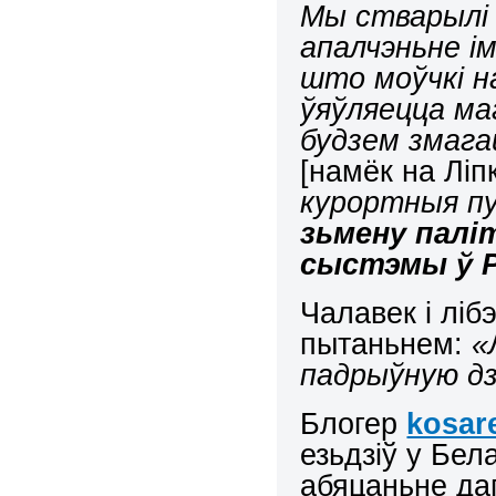
Мы стварылі 
апалчэньне ім
што моўчкі н
ўяўляецца ма
будзем змага
[намёк на Ліпк
курортныя пуц
зьмену палі
сыстэмы ў Р
Чалавек і лі
пытаньнем:
«
падрыўную дз
Блогер
kosar
езьдзіў у Бел
абяцаньне да