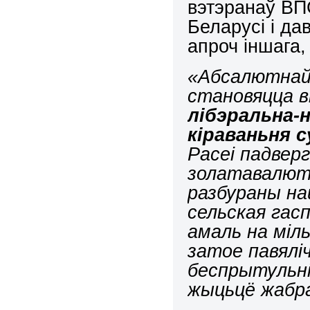
вэтэранаў ВП
Беларусі і да
апроч іншага,
«Абсалютнай 
становяцца в
лібэральна-
кіраваньня 
Расеі падвер
золатавалют
разбураны на
сельская гас
амаль на міл
затое павялі
беспрытульні
жыцьцё жабр