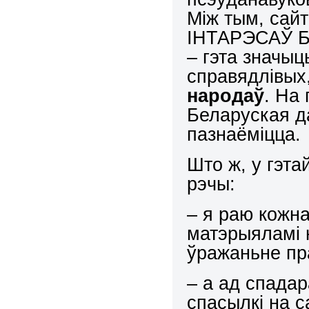
Між тым, сай
ІНТАРЭСАЎ Б
– гэта значыц
справядлівых
народаў
. На
Беларуская д
пазнаёміцца.
Што ж, у гэта
рэчы:
– я раю кожн
матэрыяламі н
ўражаньне пра
– а ад спадар
спасылкі на с