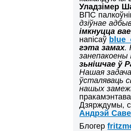
Уладзімер Ш
ВПС палкоўн
дзіўнае адб
імкнуцца ва
напісаў
blue
_
гэта замах
.
занепакоены 
зьнішчае ў Р
Нашая задача
ўсталяваць с
нашых замежн
пракамэнтава
Дзярждумы, с
Андрэй Сав
Блогер
fritz