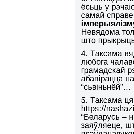
ёсьць у рэчаі
самай справ
імперыялізму
Невядома толь
што прыкрыць
4. Таксама вя
любога чалаве
грамадскай рэ
абапірацца н
“сьвіньнёй”…
5. Таксама ц
https://nashaz
“Беларусь – 
заяўляеце, ш
псэўданавуков