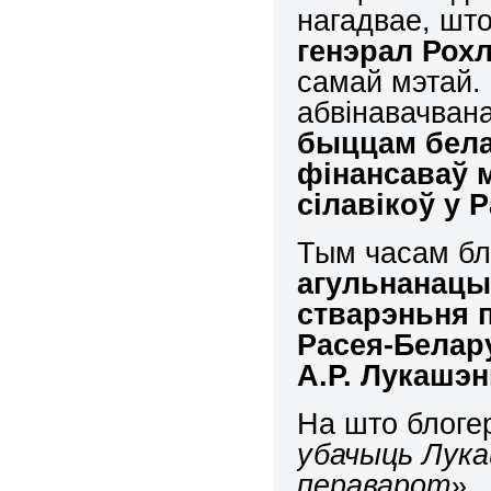
нагадвае, шт
генэрал Рохл
самай мэтай.
абвінавачвана
быццам бела
фінансаваў 
сілавікоў у Р
Тым часам б
агульнанацы
стварэньня 
Расея-Белар
А.Р. Лукашэн
На што блог
убачыць Лука
пераварот».