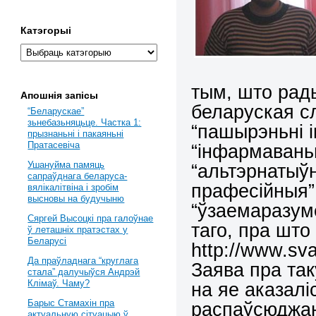
Катэгорыі
тым, што рады
Апошнія запісы
беларуская сл
“Беларускае”
зьнебазьняцьце. Частка 1:
“пашырэньні 
прызнаньні і пакаяньні
Пратасевіча
“інфармавань
Ушануйма памяць
“альтэрнатыў
сапраўднага беларуса-
прафесійныя” 
вялікалітвіна і зробім
высновы на будучыню
“ўзаемаразуме
Сяргей Высоцкі пра галоўнае
таго, пра што 
ў леташніх пратэстах у
Беларусі
http://www.sv
Да праўладнага “круглага
Заява пра так
стала” далучыўся Андрэй
Клімаў. Чаму?
на яе аказал
Барыс Стамахін пра
распаўсюджан
актуальную сітуацыю ў