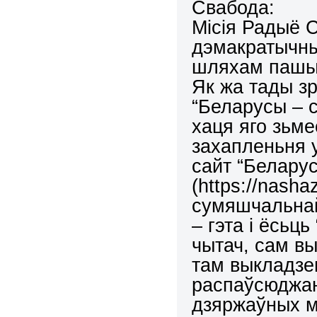
Свабода:
Місія Радыё 
дэмакратычны
шляхам пашыр
Як жа тады зр
“Беларусы – с
хаця яго зьме
захапленьня 
сайт “Белару
(https://nasha
сумяшчальнай
– гэта і ёсь
чытач, сам в
там выкладзе
распаўсюджан
дзяржаўных м