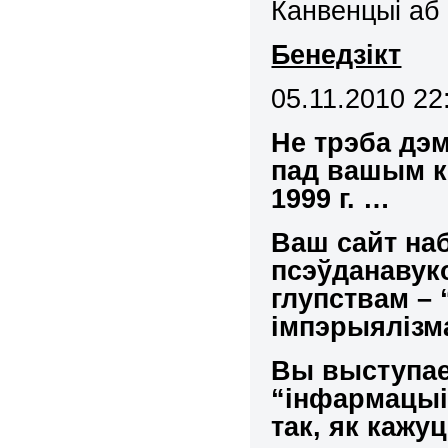
Канвенцыі аб 
Бенедзікт
05.11.2010 22
Не трэба дэм
пад вашым к
1999 г. …
Ваш сайт на
псэўданавуко
глупствам – 
імпэрыялізма
Вы выступае
“інфармацыі”
так,
як кажуц