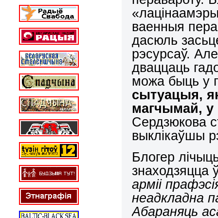
«лацінаамэры
ваенныя перав
дасюль засьц
рэсурсаў. Але
дваццаць гадоў
можа быць у 
сытуацыя, я
магчымай, у 
Сердзюкова с
выклікаўшы р
Блогер лічыц
знаходзяцца 
арміі прафэсі
неадкладна па
Абараняць ас