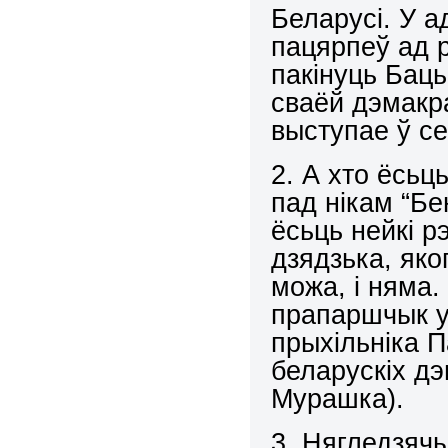
Беларусі. У а
пацярпеў ад 
пакінуць Баць
сваёй дэмакра
выступае ў се
2. А хто ёсьц
пад нікам “Бе
ёсьць нейкі р
дзядзька, яког
можа, і няма.
прапаршчык у
прыхільніка П
беларускіх дэ
Мурашка).
3. Нягледзячы