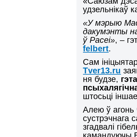
«Саюзам дэса
удзельнікаў к
«У мэрыю Ма
дакумэнты на
ў Расеі»
, – г
felbert
.
Сам ініцыятар
Tver13.ru
зая
ня будзе,
гэт
псыхалягічн
штосьці іншае
Алею ў агонь 
сустрэчнага с
згадвалі гібе
камандуючы В