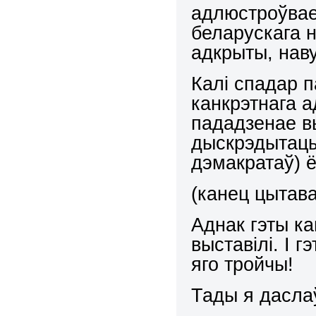
адлюстроўв
беларускага н
адкрыты, наву
Калі спадар п
канкрэтнага а
пададзенае вы
дыскрэдытацы
дэмакратаў) 
(канец цытав
Аднак гэты ка
выставілі. І 
яго тройчы!
Тады я дасла