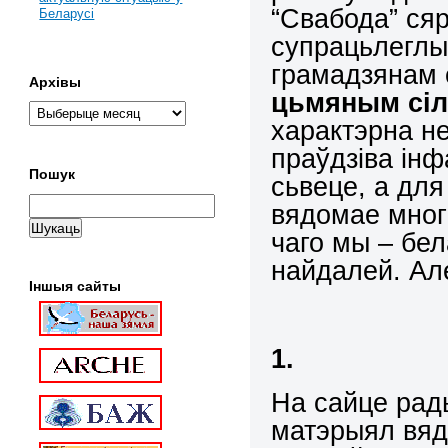
“Свабода” ся
Беларусі
супрацьлеглы
грамадзянам 
Архівы
цьмяным сі
характэрна н
праўдзіва ін
Пошук
сьвеце, а для
вядомае многі
чаго мы – бел
найдалей. Ал
Іншыя сайты
1.
На сайце рад
матэрыял вяд