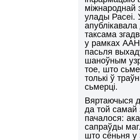
міжнароднай 
улады Расеі. 
апублікавала 
таксама згад
у рамках ААН 
пасьля выхад
шаноўным узр
тое, што сьме
толькі ў траўн
сьмерці.
Вяртаючыся да
да той самай 
пачалося: ак
сапраўды маг
што сёньня у