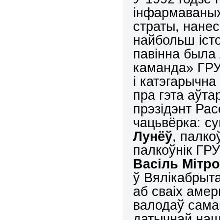
інфармаваных
страты, нанес
найбольш істот
павінна была 
каманда» ГРУ
і катэгарычна
пра гэта аўта
прэзідэнт Рас
чацьвёрка: с
Лунёў
, палко
палкоўнік ГР
Васіль М
ітро
ў Вялікабрыта
аб сваіх амер
валодаў сама
датычнай наш