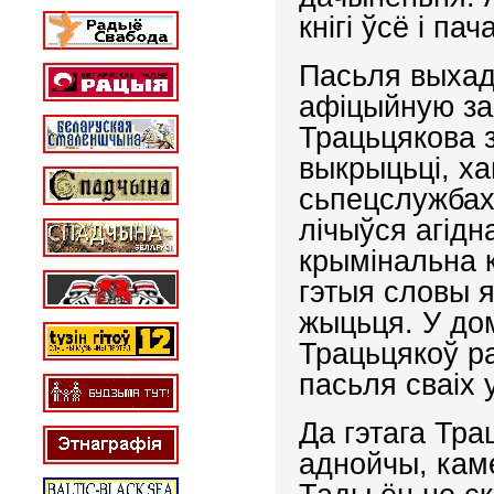
кнігі ўсё і па
Пасьля выхаду
афіцыйную за
Трацьцякова з
выкрыцьці, ха
сьпецслужбах
лічыўся агідн
крымінальна 
гэтыя словы 
жыцьця. У дом
Трацьцякоў р
пасьля сваіх 
Да гэтага Тра
аднойчы, кам