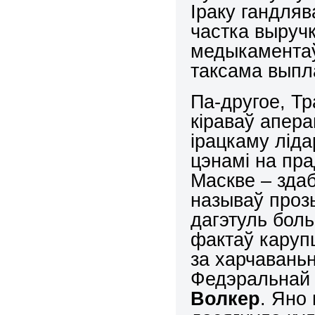
Іраку гандля
частка выручк
медыкаментаў
таксама выпл
Па-другое, Т
кіраваў апер
ірацкаму лід
цэнамі на пр
Маскве – здаб
называў прозь
дагэтуль бол
фактаў каруп
за харчаваньн
Федэральнай
Волкер
. Яно