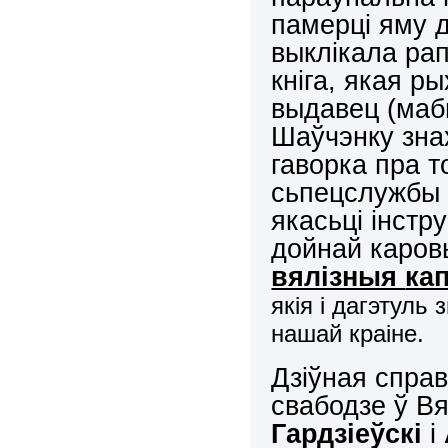
памерці яму 
выклікала рап
кніга, якая р
выдавец (мабы
Шаўчэнку зна
гаворка пра то
сьпецслужбы 
якасьці інстр
дойнай каро
вялізныя
ка
якія і дагэтуль
нашай краіне.
Дзіўная справ
свабодзе ў В
Гардзіеўск
і
і