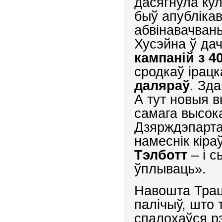
дасягнула кул
быў апублікав
абвінавачван
Хусэйна ў да
кампаній з 4
сродкаў ірац
даляраў
. Зд
А тут новыя в
самага высок
Дзярждэпартам
намеснік кір
Тэлботт
– і с
ўплываць».
Навошта Трац
палічыў, што 
спалохаўся р