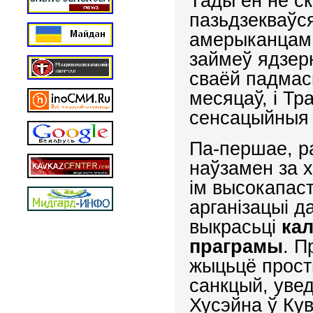
Тады ён не ск
пазьдзекваўс
амерыканцам а
займеў ядзерн
сваёй падмас
месяцаў, і Тр
сенсацыйныя 
Па-першае, р
наўзамен за 
ім высокапас
арганізацыі д
выкрасьці
кал
праграмы
. П
жыцьцё просты
санкцый, уве
Хусэйна ў Кув