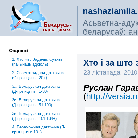
nashaziamlia
Асьветна-аду
беларусаў: ана
сьветагляды, і
Старонкі
1. Хто мы. Задачы. Сувязь.
Хто і за што
(пачынаць адсюль)
23 лістапада, 201
2. Сьветаглядная дактрына
(С-прынцыпы: 20+)
Руслан Гара
3a. Беларуская дактрына
(Д-прынцыпы: 1-50)
(
http://versia.
3б. Беларуская дактрына
(Д-прынцыпы: 51-100)
3в. Беларуская дактрына
(Д-прынцыпы: 101-134+)
4. Пераможная дактрына (П-
прынцыпы: 19+)