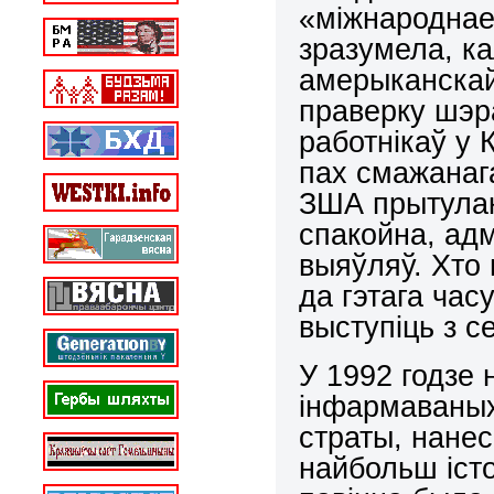
«міжнароднае
зразумела, ка
амерыканскай
праверку шэ
работнікаў у 
пах смажанага
ЗША прытулак
спакойна, адм
выяўляў. Хто
да гэтага час
выступіць з 
У 1992 годзе
інфармаваных
страты, нанес
найбольш істот