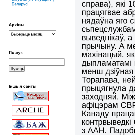
справа), які 
Беларусі
працягвае аб
нядаўна яго 
Архівы
сьпецслужбам
выведнікаў, 
прычыну. А м
махінацый, як
Пошук
дыпламатамі 
менш дзіўная
Торапава, не
прыцягнула да
Іншыя сайты
заходняй. Між
афіцэрам СВР
Канаду праца
контрвыведкі 
з ААН. Падобн