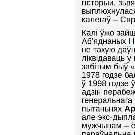
гісторый, зь
выплюхнулася
калегаў – Сяр
Калі ўжо зайш
Аб’яднаных Н
не такую даў
ліквідаваць у
забітым быў 
1978 годзе ба
ў 1998 годзе
адзін перабе
генеральнага
пытаньнях
Ар
але экс-дыпл
мужчынам – ён
параўнальна 