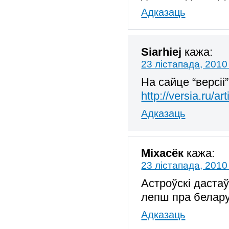
Адказаць
Siarhiej
кажа:
23 лістапада, 2010
На сайце “версіі
http://versia.ru/
Адказаць
Міхaсёк
кажа:
23 лістапада, 2010
Астроўскі даста
лепш пра белаpу
Адказаць