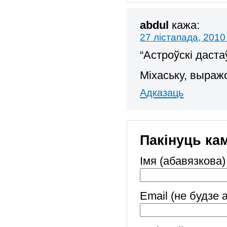
abdul
кажа:
27 лістапада, 2010
“Астроўскі даста
Міхаську, выраж
Адказаць
Пакінуць ка
Імя (абавязкова)
Email (не будзе 