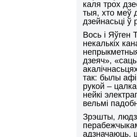
каля трох дз
тыя, хто меў
дзейнасьці ў 
Вось і Яўген Т
некалькіх кан
непрыкметныя
дзеяч», «сацы
акалічнасьцях
так: былы аф
рукой – цалка
нейкі электр
вельмі падобн
Зрэшты, людз
перабежчыкамі
адзначаюць, ш