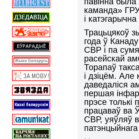
павінна была 
каманда» ГРУ
і катэгарычна
Трацьцякоў зь
года ў Канад
СВР і па сум
расейскай ам
Торапаў такс
і дзіцём. Але
даведаліся ам
першая інфар
прэсе толькі 
працаваў ва 
СВР, уяўляў 
патэнцыйнага 