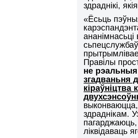
здраднікі, як
«Ёсьць пэўныя
карэспандэнт
ананімнасьці
сьпецслужбаў
прытрымліваец
Правілы прос
не рэальныя
згадван
ь
ня 
кіраўніцтва 
двухсэнсоў
выконваюцца, 
здраднікам. У
пагарджаюць, 
ліквідаваць я