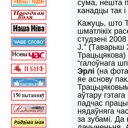
сума, нешта п
канадцы так і
Кажуць, што 
шматлікіх расе
студзені 2008
J.” (Таварыш
Трацьцякова)
“галоўнага шп
Эрл
і
(на фота
яе аснову па
Трацьцяковым.
аўтару гэтаг
падчас працы 
нядаўняга ча
за зубамі. Да 
дачыненьня. 