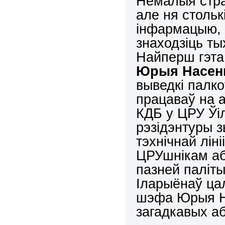
Немалыя стра
але ня столь
інфармацыю, 
знаходзіць ты
Найперш гэта 
Юрыя Н
а
сен
выведкі палк
працаваў на а
КДБ у ЦРУ Ўі
рэзідэнтуры з
тэхнічнай ліні
ЦРУшнікам аб 
пазней паліты
Іларыёнаў ца
шэфа Юрыя Нас
загадкавых аб