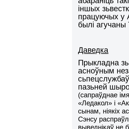
абараніць та
іншых зьвестк
працуючых у 
былі агучаны
Даведка
Прыкладна зь 
асноўным нез
сьпецслужбаў
пазьней шыр
(сапраўднае імя
«Ледакол» і «Ак
сынам, ніякіх 
Сэнсу распраўля
выведнікаў не 