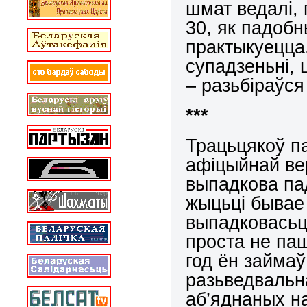
шмат ведалі, 
30, як падоб
практыкуецца
супадзеньні,
– разьбіраўся
***
Трацьцякоў п
афіцыйнай вер
выпадкова па
жыцьці бывае
выпадковасьці
проста не па
год ён займаў
разьведвальна
аб’яднаных на