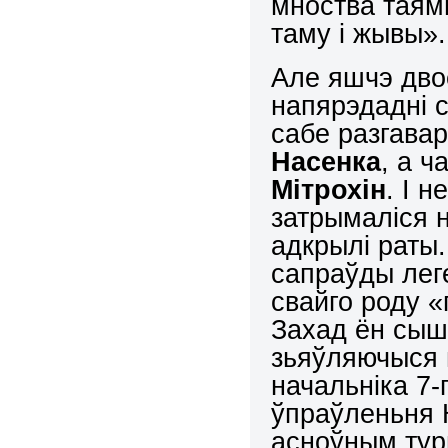
мноства таям
таму і жывы».
Але яшчэ дво
напярэдадні с
сабе разгава
Н
а
сенк
а
, а 
М
ітрохі
н
. І н
затрымаліся н
адкрылі раты
сапраўды лег
свайго роду «
Захад ён сыш
зьяўляючыся 
начальніка 7-
ўпраўленьня 
асноўным тур