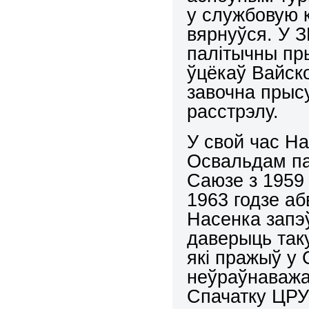
у службовую 
вярнуўся. У 
палітычны пр
ўцёкаў Вайск
завочна прыс
расстрэлу.
У свой час На
Освальдам па
Саюзе з 1959 
1963 годзе аб
Насенка запэў
даверыць так
які пражыў у 
неўраўнаважа
Спачатку ЦРУ