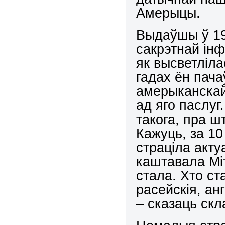
Амерыцы.
Выдаўшы ў 19
сакрэтнай інф
як высветліла
гадах ён пач
амерыканскай
ад яго паслу
такога, пра ш
Кажуць, за 10
страціла акту
каштавала Міт
стала. Хто ст
расейскія, ан
– сказаць скл