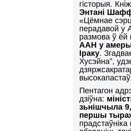
гісторыя. Кні
Энтані Шаф
«Цёмнае сэрц
перадавой у А
размова ў ё
ААН у амеры
Іраку
. Згадв
Хусэйна”, удз
дзяржсакрата
высокапастаў
Пентагон адр
дзіўна:
мініс
з
ь
нішчыла 9,
першы тыра
прадстаўніка