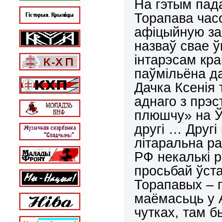
На гэтым пад
Торапава час
афіцыйную зая
назваў свае ў
інтарэсам кра
паўмільёна да
Дачка Ксенія 
аднаго з прэс
плюшчу» на Ў
другі … Другі 
літаральна ра
РФ некалькі 
просьбай ўст
Торапавых – 
маёмасьць у А
чутках, там 