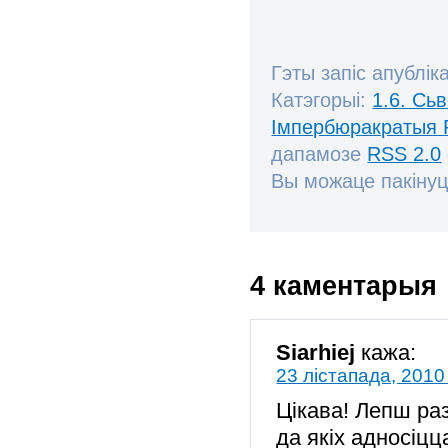
Гэты запіс апублік
Катэгорыі:
1.6. Сь
Імпербюракратыя 
дапамозе
RSS 2.0
Вы можаце пакінуц
4 каментарыя
Siarhiej
кажа:
23 лістапада, 2010
Цікава! Лепш ра
да якіх адносіц