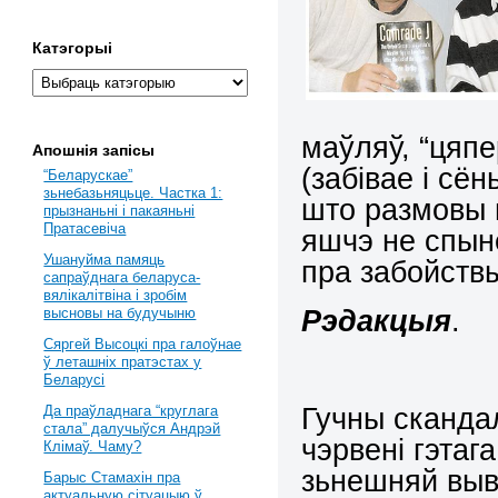
Катэгорыі
маўляў, “цяпе
Апошнія запісы
(забівае і сё
“Беларускае”
зьнебазьняцьце. Частка 1:
што размовы п
прызнаньні і пакаяньні
Пратасевіча
яшчэ не спын
Ушануйма памяць
пра забойств
сапраўднага беларуса-
вялікалітвіна і зробім
Рэдакцыя
.
высновы на будучыню
Сяргей Высоцкі пра галоўнае
ў леташніх пратэстах у
Беларусі
Гучны скандал
Да праўладнага “круглага
стала” далучыўся Андрэй
чэрвені гэтаг
Клімаў. Чаму?
зьнешняй выв
Барыс Стамахін пра
актуальную сітуацыю ў