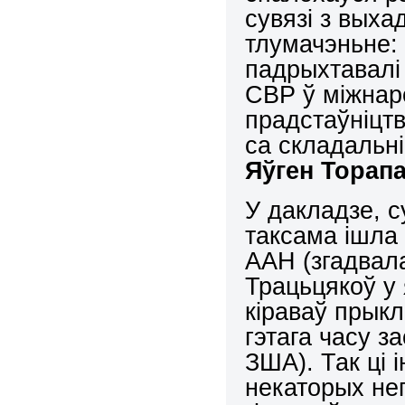
сувязі з выхад
тлумачэньне:
падрыхтавалі
СВР ў міжнар
прадстаўніцт
са складальні
Яўген
Торап
У дакладзе, с
таксама ішла 
ААН (згадвала
Трацьцякоў у 
кіраваў прыкл
гэтага часу 
ЗША). Так ці 
некаторых не