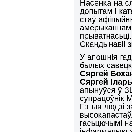
Насенка на сл
допытам і ка
стаў афіцыйн
амерыканцам ш
прыватнасьці,
Скандынавіі з
У апошнія гад
былых савецкі
Сяргей Боха
Сяргей Ілар
апынуўся ў З
супрацоўнік М
Гэтыя людзі з
высокапастаў
гасьцючымі на
інфармацыю а