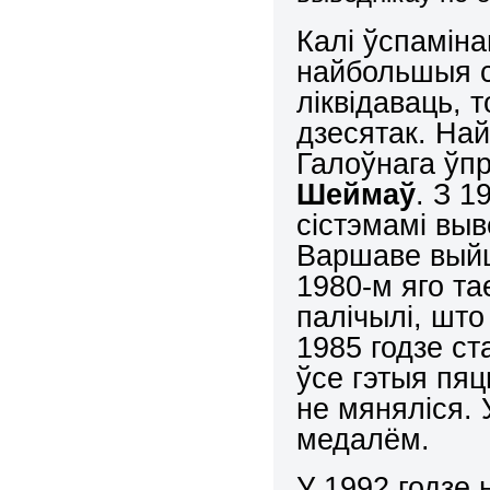
Калі ўспаміна
найбольшыя ст
ліквідаваць, 
дзесятак. Най
Галоўнага ў
Шеймаў
. З 
сістэмамі выв
Варшаве выйш
1980-м яго т
палічылі, што
1985 годзе ст
ўсе гэтыя пя
не мяняліся.
медалём.
У 1992 годзе 