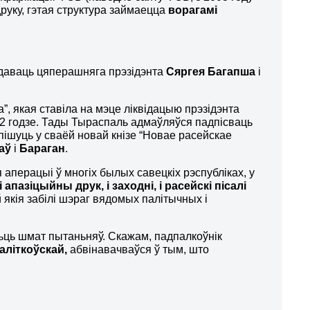
руку, гэтая структура займаецца
ворагамі
відаваць цяперашняга прэзідэнта
Сяргея Багапша
і
”, якая ставіла на мэце ліквідацыю прэзідэнта
2 годзе. Тады Тыраспаль адмаўляўся падпісваць
а пішуць у сваёй новай кнізе “Новае расейскае
аў
і
Бараган
.
аперацыі ў многіх былых савецкіх рэспубліках, у
 апазіцыйны друк, і заходні, і расейскі пісалі
й якія забілі шэраг вядомых палітычных і
сьць шмат пытаньняў. Скажам, падпалкоўнік
аліткоўскай
,
абвінавачваўся ў тым, што