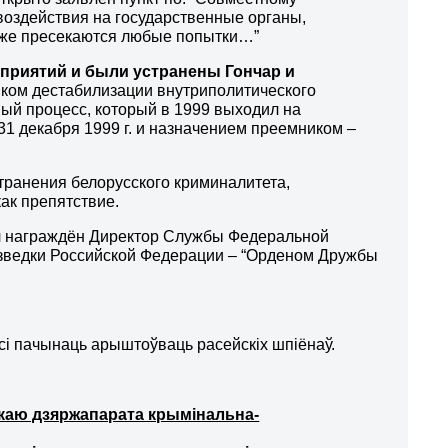
оздействия на государственные органы,
акже пресекаются любые попытки…”
оприятий и были устранены Гончар и
ником дестабилизации внутриполитического
ый процесс, который в 1999 выходил на
1 декабря 1999 г. и назначением преемником –
странения белорусского криминалитета,
как препятствие.
ыл награждён Директор Службы Федеральной
зведки Российской Федерации – “Орденом Дружбы
усі пачынаць арыштоўваць расейскіх шпіёнаў.
каю дзяржапарата крымінальна-