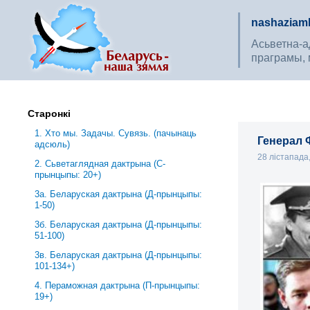
nashaziaml
Асьветна-ад
праграмы, 
Старонкі
1. Хто мы. Задачы. Сувязь. (пачынаць
Генерал 
адсюль)
28 лістапада
2. Сьветаглядная дактрына (С-
прынцыпы: 20+)
3a. Беларуская дактрына (Д-прынцыпы:
1-50)
3б. Беларуская дактрына (Д-прынцыпы:
51-100)
3в. Беларуская дактрына (Д-прынцыпы:
101-134+)
4. Пераможная дактрына (П-прынцыпы:
19+)