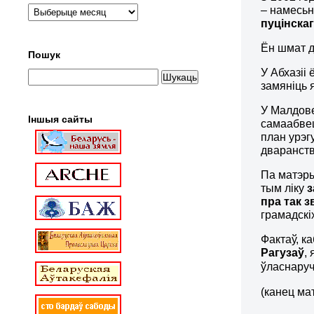
– намесьн
пуцінска
Ён шмат д
Пошук
У Абхазіі
замяніць 
У Малдове
Іншыя сайты
самаабве
план урэг
дваранств
Па матэры
тым ліку
з
пра так з
грамадскі
Фактаў, к
Рагузаў
,
ўласнаруч
(канец ма