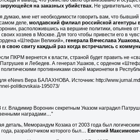
зирующейся на заказных убийствах.
Не удивительно, чт
 я думаю, мне нет необходимости говорить вам, что бывши
 самом деле,
молдавский филиал российской агентуры 
оронин, расположившись на вершине политики, опьянев от в
и своих хозяев в Москве. Для того чтобы привести его в чу
 ордена «Штефан Великий»,
генерала Вячеслава Ушакова,
 в свою свиту каждый раз когда встречались с комму
если ПКРМ вернется к власти, страной будет править не «
Патрушев и Лебедев. А генерал Ушаков, с орденом «Штефан 
 политическими противниками своей марионетки в Республ
ля eNews Вера БАЛАХНОВА. Источник: http://www.jurnal.md/ro
nnei-politkovskaia-195073/
3 г.г. Владимир Воронин секретным Указом наградил Патру
твенными наградами…”
я деталь, Меморандум Козака от 2003 года был логически
 года, разработчиком которого был…
Евгений Максимови