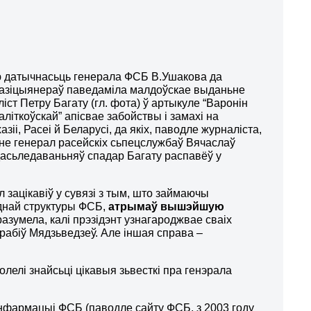
 датычнасьць генерала ФСБ В.Ушакова да
апазіцыянераў паведаміла малдоўскае выданьне
ліст Петру Багату (гл. фота) ў артыкуле “Варонін
літкоўскай” апісвае забойствы і замахі на
зіі, Расеі й Беларусі, да якіх, паводле журналіста,
не генерал расейскіх сьпецслужбаў Вячаслаў
 дасьледаваньняў спадар Багату распавёў у
л зацікавіў у сувязі з тым, што займаючы
днай структуры ФСБ,
атрымаў вышэйшую
разумела, калі прэзідэнт узнагароджвае сваіх
зрабіў Мядзьведзеў. Але іншая справа –
олелі знайсьці цікавыя зьвесткі пра генэрала
нфармацыі ФСБ (паводле сайту ФСБ, з 2003 году