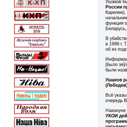
Ушаков бы
России п
Карелии).
начальни
функция о
Беларусь,
В убийств
в 1996 г.
об их под
Информаци
[было зяў
были назв
Ушаков р
(Лебедев
Всё указы
очередь В
Накануне
УКОИ дей
программ
государс