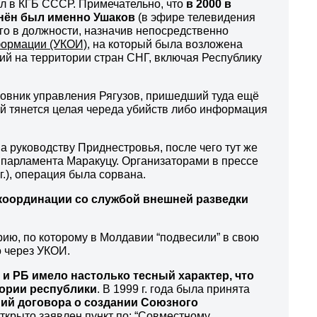
л в КГБ СССР. Примечательно, что
в 2000 в
инён был именно Ушаков
(в эфире телевидения
ого в должности, назначив непосредственно
формации (УКОИ)
, на который была возложена
ий на территории стран СНГ, включая Республику
ковник управления Рягузов, пришедший туда ещё
лий тянется целая череда убийств либо информация
 руководству Приднестровья, после чего тут же
 парламента Маракуцу. Организаторами в прессе
.), операция была сорвана.
 координации со службой внешней разведки
арию, по которому в Молдавии “подвесили” в свою
 через УКОИ.
и РБ имело настолько тесный характер, что
тории республики
. В 1999 г. года была принята
ний договора о создании Союзного
открыто заявлен пункт по: “Совместному