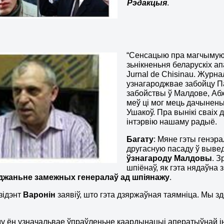
Рэдакцыя
.
“Сенсацыю пра магчымую
зьнікненьня беларускіх 
Jurnal de Chisinau. Журна
узнагароджвае забойцу Па
забойствы ў Малдове, Абха
меў ці мог мець дачынень
Ушакоў. Пра вынікі сваіх
інтэрвію нашаму радыё.
Багату
: Мяне гэты генэра
другасную пасаду ў выве
ўзнагароду Малдовы
. З
шпіёнаў, як гэта нядаўна 
джаньне замежных генералаў ад шпіянажу
.
зідэнт
Варонін
заявіў, што гэта дзяржаўная таямніца. Мы зд
ду ён узначальвае ўпраўленьне каардынацыі аператыўнай і