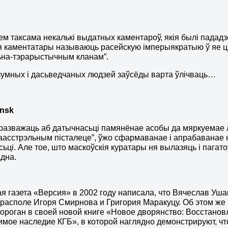
м таксама некалькі выдатных каментароў, якія былі пададзе
я каментатары называюць расейскую імперыякратыю ў яе 
ьна-тэрарыстычным кланам”.
зумных і дасьведчаных людзей заўсёды варта ўлічваць…
nsk
азважаць аб датычнасьці памянёнае асобы да мяркуемае лі
раасстрэльным пісталеце”, ўжо сфармаванае і апрабаванае 
сьці. Але тое, што маскоўскія куратары ня вылазяць і пагато
адна.
я газета «Версия» в 2002 году написала, что Вячеслав Уша
ирасполе Игоря Смирнова и Григория Маракуцу. Об этом ж
ороган в своей новой книге «Новое дворянство: Восстанов
мое наследие КГБ», в которой наглядно демонстрируют, ч