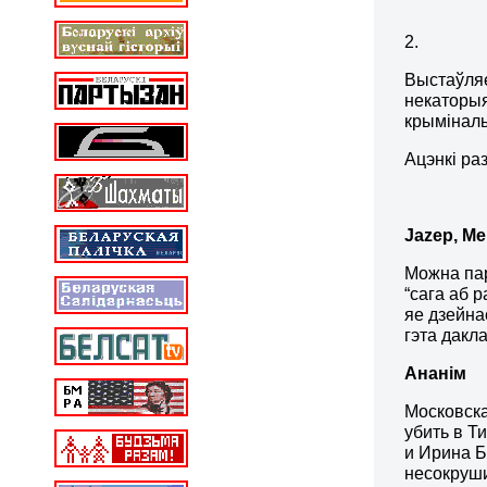
2.
Выстаўляе
некаторы
крымінал
Ацэнкі ра
Jazep
,
Me
Можна пар
“сага аб 
яе дзейна
гэта дакл
Ананім
Московска
убить в Т
и Ирина Б
несокруши