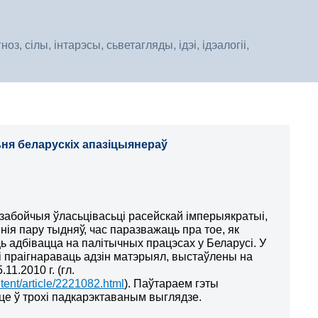
, сілы, інтарэсы, сьветагляды, ідэі, ідэалогіі,
ня беларускіх апазіцыянераў
забойчыя ўласьцівасьці расейскай імперыякратыі,
ія пару тыдняў, час паразважаць пра тое, як
ць адбівацца на палітычных працэсах у Беларусі. У
лі праігнараваць адзін матэрыял, выстаўлены на
11.2010 г. (гл.
tent/article/2221082.html
). Паўтараем гэты
це ў трохі падкарэктаваным выглядзе.