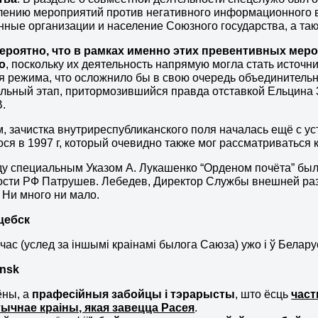
ению мероприятий против негативного информационного в
ные организации и население Союзного государства, а т
ероятно, что в рамках именно этих превентивных мер
о
, поскольку их деятельность напрямую могла стать источ
 режима, что осложнило бы в свою очередь объединительн
льный этап, притормозившийся правда отставкой Ельцина 3
.
, зачистка внутриреспубликанского поля началась ещё с у
ся в 1997 г, который очевидно также мог рассматриваться 
ду специальным Указом А. Лукашенко “Орденом почёта” б
ости РФ Патрушев. Лебедев, Директор Службы внешней ра
 Ни много ни мало.
цебск
ас (услед за іншымі краінамі былога Саюза) ужо і ў Белар
nsk
ёны, а
прафесійныя забойцы і тэрарысты
, што ёсць
част
ычнае краіны, якая завецца Расея
.