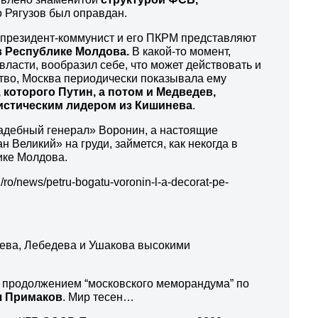
о Рягузов был оправдан.
й президент-коммунист и его ПКРМ представляют
в Республике Молдова.
В какой-то момент,
ласти, вообразил себе, что может действовать и
вство, Москва периодически показывала ему
 которого Путин, а потом и Медведев,
нистическим лидером из Кишинева
.
свадебный генерал» Воронин, а настоящие
Великий» на груди, займется, как некогда в
ике Молдова.
/news/petru-bogatu-voronin-l-a-decorat-pe-
шева, Лебедева и Ушакова высокими
м продолжением “московского меморандума” по
ч Примаков
. Мир тесен…