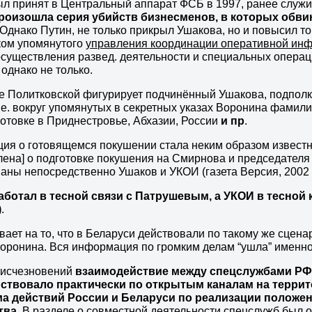
л принят в Центральный аппарат ФСБ в 1997, ранее служи
роизошла серия убийств бизнесменов, в которых обв
 Однако Путин, не только прикрыл Ушакова, но и повысил т
ком упомянутого
управления координации оперативной ин
существления развед. деятельности и специальных операц
 однако не только.
е Политковской фигурирует подчинённый Ушакова, подпол
 Т.е. вокруг упомянутых в секретных указах Воронина фами
готовке в Приднестровье, Абхазии, России
и пр
.
я о готовящемся покушении стала неким образом известна
лена] о подготовке покушения на Смирнова и председателя
аны непосредственно Ушаков и УКОИ (газета Версия, 2002 г
аботал в тесной связи с Патрушевым, а УКОИ в тесной
)
.
вает на то, что в Беларуси действовали по такому же сцен
оронина. Вся информация по громким делам “ушла” именно
 исчезновений
взаимодействие между спецслужбами РФ 
ствовало практически по открытым каналам на терри
а действий России и Беларуси по реализации положе
тва
. В разделе о совместной деятельности спецслужб был 