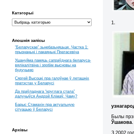
Катэгорыі
1.
Апошнія запісы
“Беларускае” зьнебазьняцьце. Частка 1:
прызнаньні і пакаяньні Пратасевіча
Ушануйма памяць сапраўднага беларуса-
вялікалітвіна і зробім высновы на
будучыню
Сяргей Высоцкі пра галоўнае ў леташніх
пратэстах у Беларусі
Да праўладнага “круглага стала”
далучыўся Андрэй Клімаў. Чаму?
Барыс Стамахін пра актуальную
узнагаро
сітуацыю ў Беларусі
Былы прэ
Ўшакова
.
Архівы
З 2002 го