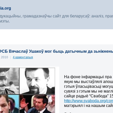
ia.org
укацыйны, грамадазнаўчы сайт для беларусаў: аналіз, прагноз
мэты.
ФСБ Вячаслаў Ушакоў мог быць датычным да зьнікнень
, 2010
|
4 каментарыя
На фоне інфармацыі пра 
якую мы выстаўлялі апошн
гэтыя ўласьцівасьці могу
сувязі з гэтым мы не маг
сайце радыё “Свабода” 15.
http://www.svaboda.org/con
матэрыял і на нашым сай