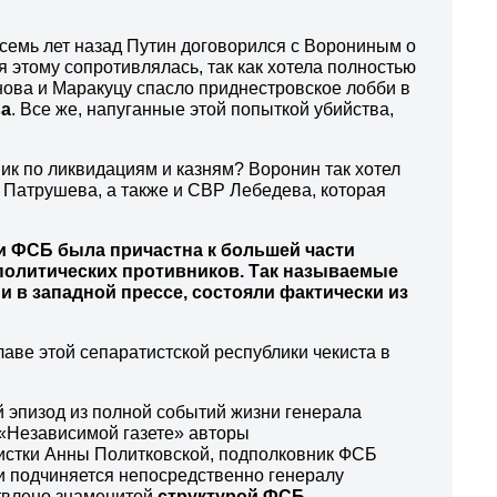
семь лет назад Путин договорился с Ворониным о
этому сопротивлялась, так как хотела полностью
нова и Маракуцу спасло приднестровское лобби в
ва
. Все же, напуганные этой попыткой убийства,
ик по ликвидациям и казням? Воронин так хотел
 Патрушева, а также и СВР Лебедева, которая
и ФСБ была причастна к большей части
 политических противников. Так называемые
и в западной прессе, состояли фактически из
лаве этой сепаратистской республики чекиста в
 эпизод из полной событий жизни генерала
 «Независимой газете» авторы
истки Анны Политковской, подполковник ФСБ
 подчиняется непосредственно генералу
ствлено знаменитой
структурой ФСБ,