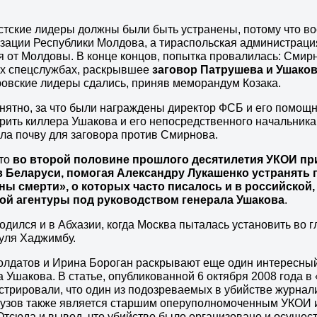
тские лидеры должны были быть устранены, потому что во
ации Республики Молдова, а тираспольская администрация 
я от Молдовы. В конце концов, попытка провалилась: Смир
их спецслужбах, раскрывшее
заговор Патрушева и Ушако
овские лидеры сдались, приняв меморандум Козака.
нятно, за что были награждены директор ФСБ и его помощн
рить киллера Ушакова и его непосредственного начальника
ла почву для заговора против Смирнова.
что
во второй половине прошлого десятилетия УКОИ пр
в Беларуси, помогая Александру Лукашенко устранять
ны смерти», о которых часто писалось и в российской, 
ой агентуры под руководством генерала Ушакова
.
одился и в Абхазии, когда Москва пыталась установить во г
уля Хаджимбу.
лдатов и Ирина Бороган раскрывают еще один интересный
 Ушакова. В статье, опубликованной 6 октября 2008 года в
трировали, что один из подозреваемых в убийстве журнал
гузов также является старшим оперуполномоченным УКОИ и
Отсюда и вывод, что убийство было организовано и осуще