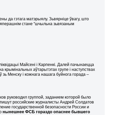
ны да гэтага матэрыялу. Зьвярніце ўвагу, што
цяперашнім стане “шчыльна зьвязаным
квідацыі Майсені і Карпенкі. Далей пачынаецца
на крымінальных аўтарытэтах групе і наступствах
ў зь Менску і кожнага нашага буйнога горада –
ков руководил группой, заданием которой было
е пишут российские журналисты Андрей Солдатов
ление государственной безопасности России и
то
нынешнее ФСБ гораздо опаснее бывшего