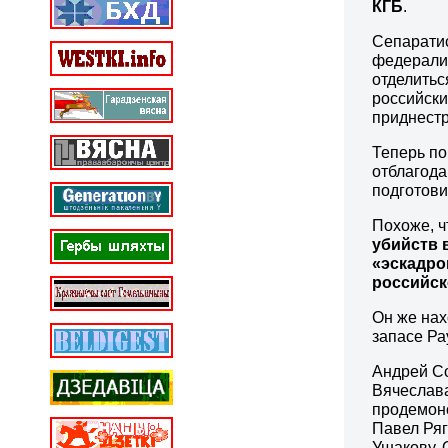
КГБ
.
Сепаратис
федерализ
отделитьс
российск
приднестр
Теперь по
отблагода
подготови
Похоже, 
убийств 
«эскадро
российск
Он же нах
запасе Ра
Андрей Со
Вячеслава
продемонс
Павел Ря
Ушакову. 