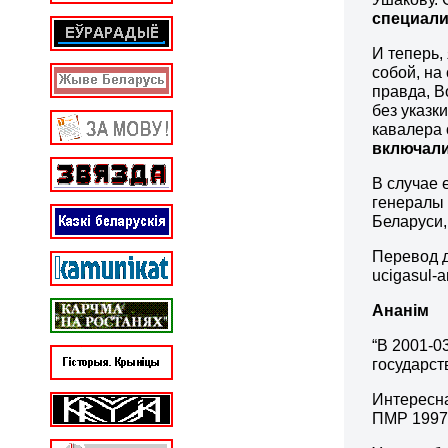
специали
И теперь,
собой, на
правда, В
без указк
кавалера
включали
В случае 
генералы 
Беларуси,
Перевод д
ucigasul-a
Ананім
“В 2001-0
государс
Интересна
ПМР 1997