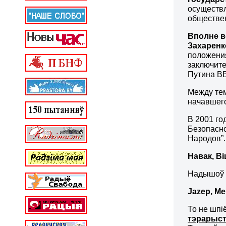
осуществл
обществен
Вполне в
Захаренк
положения
заключите
Путина ВВ
Между тем
начавшего
В 2001 го
Безопасн
Народов”.
Навак
,
Вi
Надышоў ч
Jazep
,
Me
То не шпі
тэрарыст