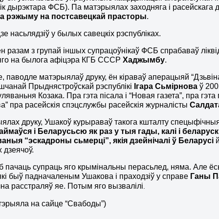
ік дырэктара ФСБ). Па матэрыялах заходняга і расейскага д
га рэжыму на постсавецкай прасторы
.
зе насьлядзіў у былых савецкіх рэспубліках.
 ён разам з групай іншых супрацоўнікаў ФСБ спрабаваў лік
яго на былога афіцэра КГБ СССР
Хаджымбу
.
, паводле матэрыялаў друку, ён кіраваў аперацыяй “Дзьвіна
шчанай Прыднястроўскай рэспублікі
Ігара Сьмірнова
ў 200
уляваньня Козака. Пра гэта пісала і “Новая газета”, пра гэт
а” пра расейскія спэцслужбы расейскія журналісты
Салдат
ялах друку, Ушакоў курыраваў такога кшталту спецыфічныя 
аймаўся і Беларусьсю як раз у тыя гады, калі і беларускі
ваныя “эскадроны сьмерці”, якія дзейнічалі ў Беларусі
х дзеячоў.
аб пачаць супраць яго крымінальны перасьлед, няма. Але ё
 які быў падначаленым Ушакова і праходзіў у справе
Ганы П
на расстраляў яе. Потым яго вызвалілі
.
тэрыяла на сайце “Свабоды”)