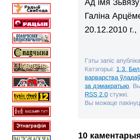
Ад імя Зьвяз
Галіна Арцём
20.12.2010 г.
Гэты запіс апублік
Катэгорыі:
1.3. Бе
варварства ўлада
за дэмакратыю
. В
RSS 2.0
стужкі.
Вы можаце пакінуц
10 каментары