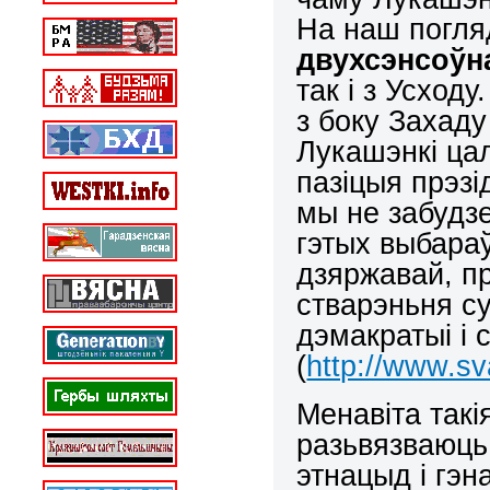
На наш погля
двухсэнсоўн
так і з Усход
з боку Захаду
Лукашэнкі цал
пазіцыя прэзі
мы не забудз
гэтых выбара
дзяржавай, п
стварэньня с
дэмакратыі і 
(
http://www.sv
Менавіта такія
разьвязваюць 
этнацыд і гэн