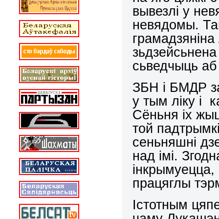
вывезлі у нев
невядомы. Та
грамадзяніна 
зьдзейсьнена
сьведчыць аб 
ЗБН і БМДР з
у тым ліку і 
Сёньня іх жыц
той падтрымкі
сеньняшні дз
над імі. Згодн
інкрымуецца, 
працяглы тэрм
Істотным цяп
чаму Лукашэн