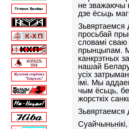
не зважаючы 
дзе ёсьць ма
Зьвяртаемся 
просьбай прым
словамі сваю
прынцыпам. М
канкрэтных з
нашай Белару
усіх затрыма
імі. Мы аддае
чым ёсьць, б
жорсткіх санк
Зьвяртаемся 
Суайчыньнікі,