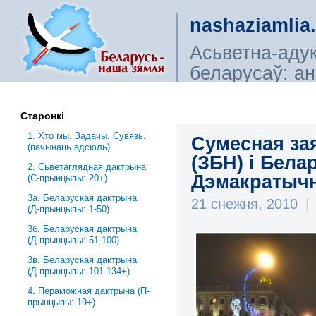
nashaziamlia
Асьветна-аду
беларусаў: ана
сьветагляды, і
Старонкі
1. Хто мы. Задачы. Сувязь.
Сумесная за
(пачынаць адсюль)
(ЗБН) і Бела
2. Сьветаглядная дактрына
Дэмакратычн
(С-прынцыпы: 20+)
3a. Беларуская дактрына
21 снежня, 2010
|
(Д-прынцыпы: 1-50)
3б. Беларуская дактрына
(Д-прынцыпы: 51-100)
3в. Беларуская дактрына
(Д-прынцыпы: 101-134+)
4. Пераможная дактрына (П-
прынцыпы: 19+)