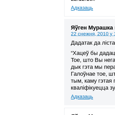
Адказаць
Яўген Мурашка
22 снежня, 2010 у 
Дадатак да ліст
“Хацеў бы дадац
Тое, што Вы нег
дык гэта мы пе
Галоўнае тое, ш
тым, каму гэтая
кваліфікуецца зу
Адказаць