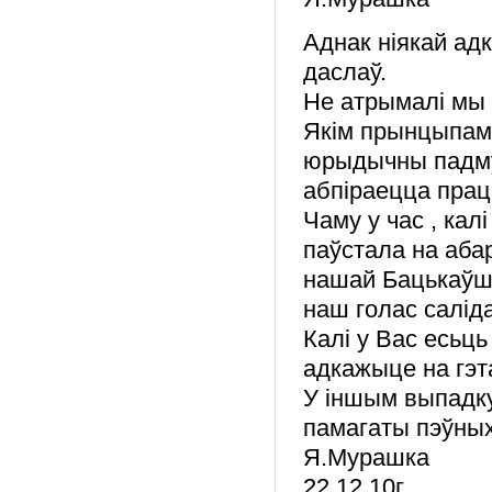
Аднак ніякай адк
даслаў.
Не атрымалі мы т
Якім прынцыпамі 
юрыдычны падм
абпіраецца прац
Чаму у час , кал
паўстала на аба
нашай Бацькаўшч
наш голас салід
Калі у Вас есьць
адкажыце на гэт
У іншым выпадку
памагаты пэўных
Я.Мурашка
22.12.10г.