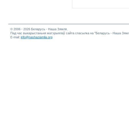
© 2006 - 2026 Беларусь - Наша Зямля.
Пад час выкарыстаньня матэрыялаў сайта спасылка на "Беларусь - Наша Зямл
E-mail:
info@nashaziamlia.org