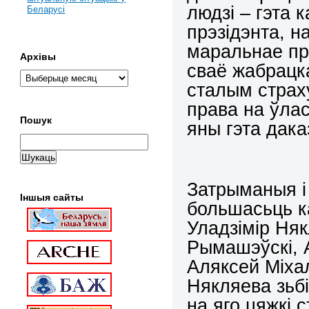
людзі – гэта 
Беларусі
прэзідэнта, н
маральнае пр
Архівы
сваё жабрацка
сталым страх
права на ўлас
Пошук
яны гэта дака
Затрыманыя і 
Іншыя сайты
большасьць к
Уладзімір Няк
Рымашэўскі, А
Аляксей Міха
Някляева зьбі
на яго цяжкі 