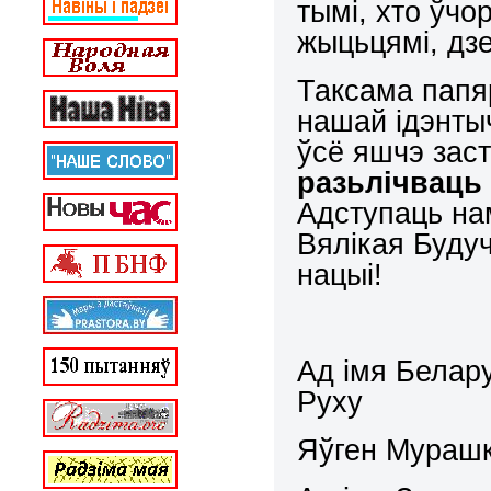
тымі, хто ўчо
жыцьцямі, дз
Таксама папя
нашай ідэнтыч
ўсё яшчэ заст
разьлічваць
Адступаць на
Вялікая Буду
нацыі!
Ад імя Белар
Руху
Яўген Мурашк