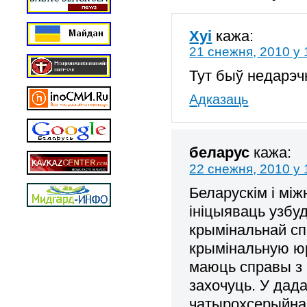
Xyi
кажа:
21 снежня, 2010 у 
Тут быў недарэчн
Адказаць
беларус
кажа:
22 снежня, 2010 у 
Беларускiм i мi
iнiцыяваць узб
крымiнальнай сп
крымiнальную юр
маюць справы з 
захочуць. У дад
чатырохсерыйнаг