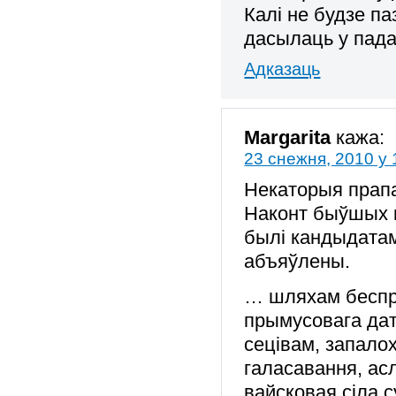
Калі не будзе п
дасылаць у пад
Адказаць
Margarita
кажа:
23 снежня, 2010 у 
Некаторыя прапа
Наконт быўшых к
былi кандыдатам
абъяўлены.
… шляхам беспрэ
прымусовага дат
сецiвам, запало
галасавання, ас
вайсковая сілa 