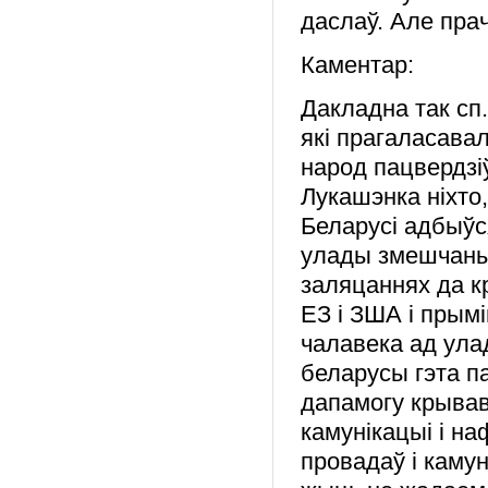
даслаў. Але прач
Каментар:
Дакладна так сп
які прагаласава
народ пацвердзі
Лукашэнка ніхто
Беларусі адбыўс
улады змешчаны 
заляцаннях да к
ЕЗ і ЗША і прымі
чалавека ад ула
беларусы гэта па
дапамогу крывав
камунікацыі і на
провадаў і каму