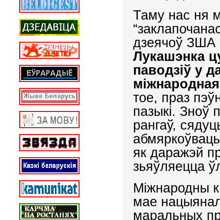
Таму нас ня м
“заклапочанас
дзеячоў ЗША 
Лукашэнка цу
паводзіў у д
міжнародная
тое, праз пэ
пазыкі. Зноў 
рангаў, сядуц
абмяркоўваць
як даражэй пр
зьяўляецца ў
Міжнародны ка
мае нацыянал
маральных пр