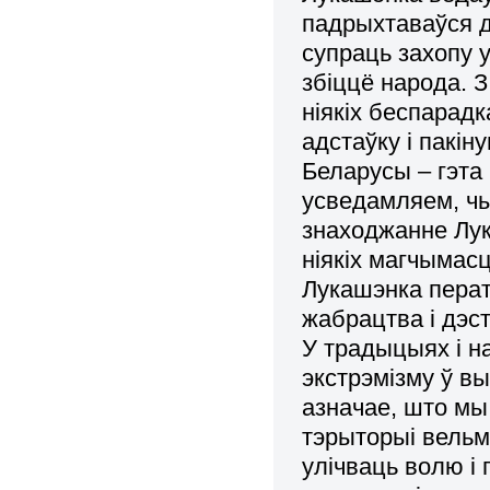
падрыхтаваўся д
супраць захопу
збіццё народа. З
ніякіх беспарадк
адстаўку і пакін
Беларусы – гэта
усведамляем, ч
знаходжанне Лук
ніякіх магчымасц
Лукашэнка перат
жабрацтва і дэст
У традыцыях і н
экстрэмізму ў в
азначае, што мы
тэрыторыі вельм
улічваць волю і 