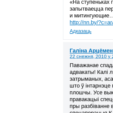
«На ступеньках 
запытваецца пер
и митингующие…
http://nn.by/?c=a
Адказаць
Галіна Арцёмен
22 снежня, 2010 у 
Паважанае спад
адвакаты! Калі 
затрыманых, аса
што ў інтарнэце
плошчы. Усе вык
правакацыі спец
пры разбіванне 
спецаперацыя КД