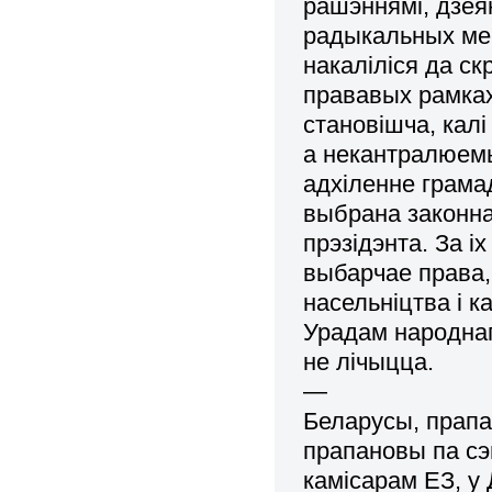
рашэннямі, дзея
радыкальных мер
накаліліся да с
прававых рамках
становішча, кал
а некантралюем
адхіленне грама
выбрана законна
прэзідэнта. За 
выбарчае права,
насельніцтва і к
Урадам народнага
не лічыцца.
—
Беларусы, прапа
прапановы па сэ
камісарам ЕЗ, у