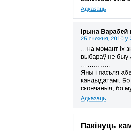
Адказаць
Ірына Варабей
25 снежня, 2010 у 
…на момант iх з
выбараў не бы
…………..
Яны і пасьля аб
кандыдатамі. Бо
скончаныя, бо му
Адказаць
Пакінуць ка