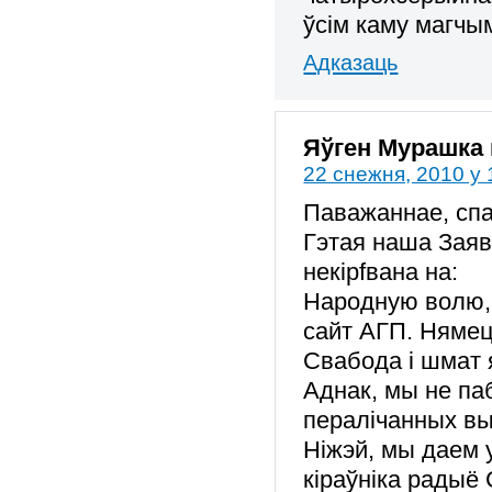
ўсiм каму магчым
Адказаць
Яўген Мурашка
22 снежня, 2010 у 
Паважаннае, спа
Гэтая наша Заява
некірfвана на:
Народную волю, 
сайт АГП. Няме
Свабода і шмат 
Аднак, мы не паб
пералічанных выд
Ніжэй, мы даем у
кіраўніка радыё