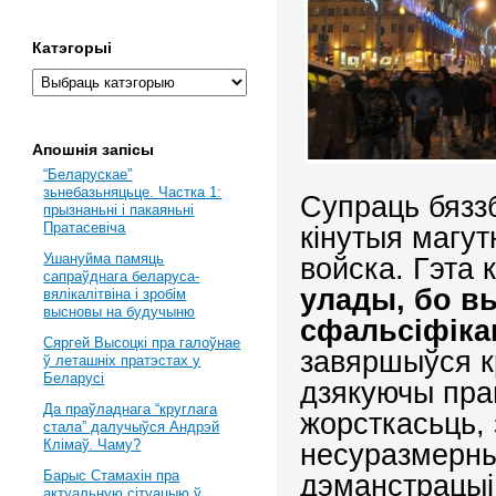
Катэгорыі
Апошнія запісы
“Беларускае”
зьнебазьняцьце. Частка 1:
Супраць бязз
прызнаньні і пакаяньні
Пратасевіча
кінутыя магут
Ушануйма памяць
войска. Гэта 
сапраўднага беларуса-
улады, бо в
вялікалітвіна і зробім
высновы на будучыню
сфальсіфік
Сяргей Высоцкі пра галоўнае
завяршыўся к
ў леташніх пратэстах у
Беларусі
дзякуючы прав
Да праўладнага “круглага
жорсткасьць, 
стала” далучыўся Андрэй
Клімаў. Чаму?
несуразмерны
Барыс Стамахін пра
дэманстрацыі 
актуальную сітуацыю ў