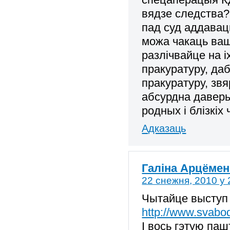
вядзе следства?
пад суд аддавац
можа чакаць ваш
разлічвайце на і
пракуратуру, да
пракуратуру, зв
абсурдна даверы
родных і блізкіх
Адказаць
Галіна Арцёмен
22 снежня, 2010 у 
Чытайце выступ
http://www.svabod
І вось гэтую па