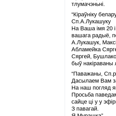
тлумачэньні.
“Кіраўніку бела
Сп.А.Лукашуку
На Ваша імя 20 і
вашага радыё, п
А.Лукашук, Макс
Абламейка Сярге
Сяргей, Бушлак
быў накіраваны л
“Паважаны, Сп.р
Дасылаем Вам за
На наш погляд я
Просьба паведам
сайце ці у у эфі
З павагай.
Я.Мурашка”