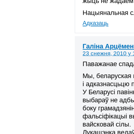
жыць не жадаем.
Нацыянальная сл
Адказаць
Галіна Арцёмен
23 снежня, 2010 у 
Паважанае спад
Мы, беларуская 
і адказнасцьцю п
У Беларусі паві
выбараў не адбы
боку грамадзяні
фальсіфікацыі в
вайсковай сілы.
Лукашэнка ведаў