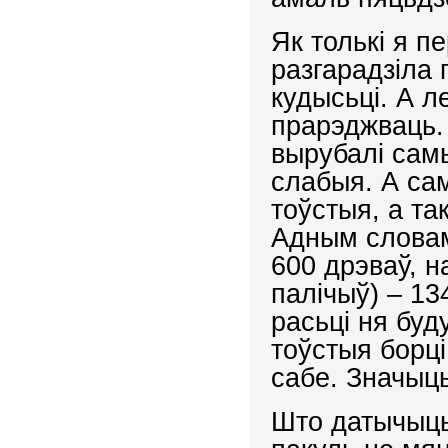
Як толькі я п
разгарадзіла г
кудысьці. А л
прарэджваць.
вырубалі сам
слабыя. А са
тоўстыя, а та
Адным словам
600 дрэваў, на
палічыў) – 13
расьці ня буд
тоўстыя борці
сабе. Значыць
Што датычыць