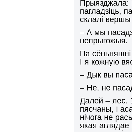
Прыязджала: 
пагладзіць, п
склалі вершы 
– А мы пасад
непрыгожыя.
Па сёньняшні
І я кожную вя
– Дык вы паса
– Не, не паса
Далей – лес. 
пясчаны, і ас
нічога не рась
якая аглядае