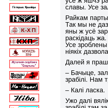
ўсё ж яшчэ ра
славы. Усе за
Райкам партыі
Так мы не даз
яны ж усё зар
раскідаць жа.
Усе зроблены т
ніякіх дазво
Далей я праш
– Бачыце, за
зрабілі. Нам 
– Калі ласка.
Ужо далі вялі
зрабілі там з