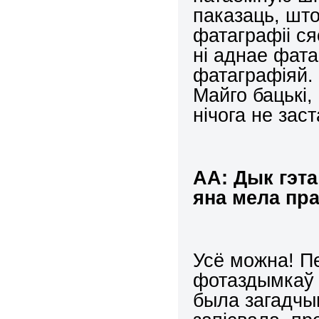
паказаць, што
фатаграфіі ся
ні аднае фата
фатаграфіяй.
Майго бацькі,
нічога не зас
АА: Дык гэт
яна мела пр
Усё можна! Пе
фотаздымкаў н
была загадчыц