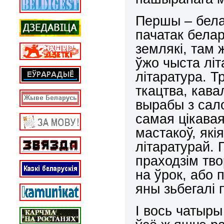
Першы – бела
пачатак белар
землякі, там 
ўжо чыста літ
літаратура. 
ткацтва, кава
вырабы з сало
самая цікавая
мастакоў, які
літаратурай. 
праходзім тво
на ўрок, або п
яны зьбегалі 
І вось чатыры