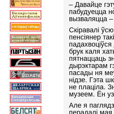
– Давайце гэт
пабудуецца н
вызваляцца –
Скіравалі ўсю
пенсіянер такі
падахвоціўся 
брук каля хат
пятнаццаць з
дырэктарам гэ
пасады ня меў
нідзе. Гэта ш
не плаціла. З
музеем. Ён уз
Але я паглядз
перадалі мая 