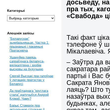
досьведу, на
пра тых, каг
Катэгорыі
«Свабода» ц
Апошнія запісы
Такі факт цік
“Беларускае”
тэлефоне ў ш
зьнебазьняцьце. Частка 1:
прызнаньні і пакаяньні
Мікалаевіча. 
Пратасевіча
Ушануйма памяць
– Заўтра да в
сапраўднага беларуса-
вялікалітвіна і зробім
сакратара рай
высновы на будучыню
партыі і Вас 
Сяргей Высоцкі пра галоўнае
ў леташніх пратэстах у
Сакрата Янові
Беларусі
лаяць? Што тут
Да праўладнага “круглага
назаўтра вых
стала” далучыўся Андрэй
Клімаў. Чаму?
будынках, ал
Барыс Стамахін пра
актуальную сітуацыю ў