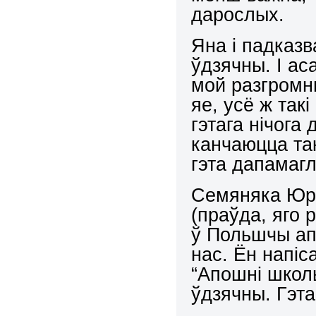
дарослых.
Яна і падказв
ўдзячны. І ас
мой разгромн
яе, усё ж так
гэтага нічога
канчаюцца так
гэта дапамагл
Семяняка Юры
(праўда, яго 
ў Польшчы ап
нас. Ён напі
“Апошні школ
ўдзячны. Гэта