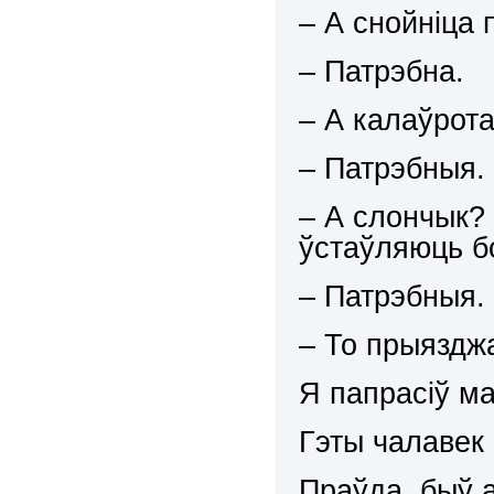
– А снойніца 
– Патрэбна.
– А калаўрота
– Патрэбныя.
– А слончык?
ўстаўляюць бо
– Патрэбныя.
– То прыяздж
Я папрасіў ма
Гэты чалавек 
Праўда, быў 