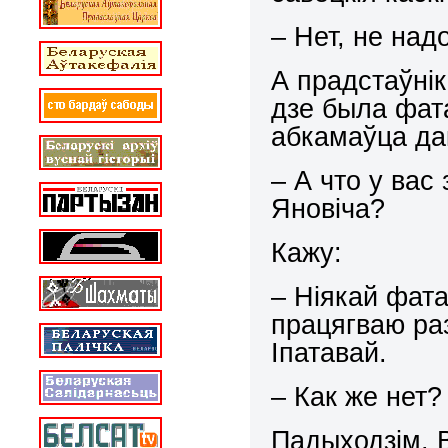
– Нет, не надо
А прадстаўнік
дзе была фат
абкамаўца дак
– А что у вас
Яновіча?
Кажу:
– Ніякай фата
працягваю ра
Іпатавай.
– Как же нет?
Падыходзім. В