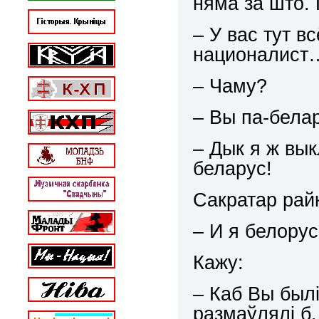
няма за што. 
– У вас тут в
националист
– Чаму?
– Вы па-бела
– Дык я ж вык
беларус!
Сакратар рай
– И я белорус
Кажу:
– Каб Вы был
размаўлялі б.