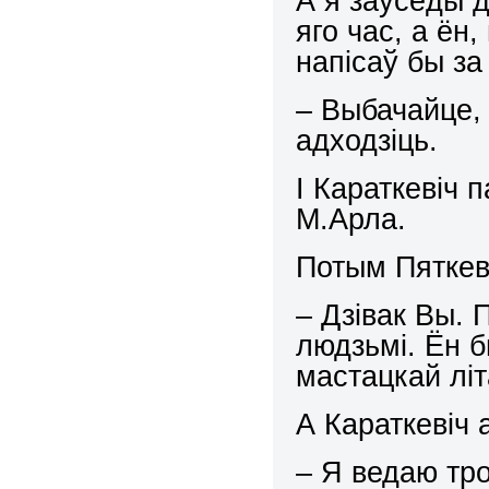
А я заўсёды д
яго час, а ён
напісаў бы за
– Выбачайце, 
адходзіць.
І Караткевіч 
М.Арла.
Потым Пяткев
– Дзівак Вы. 
людзьмі. Ён б
мастацкай літ
А Караткевіч
– Я ведаю тро