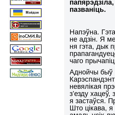
папярэдзіла,
пазваніць.
Напэўна. Гэта
не адзін. Я 
ня гэта, дык п
прапагандуеце
чаго прычапіц
Аднойчы быў З
Карэспандэнт
невялікая пр
з’езду хацеў,
я застаўся. 
Што цікава, я