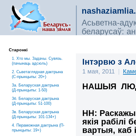
nashaziamlia
Асьветна-аду
беларусаў: ана
сьветагляды, і
Старонкі
1. Хто мы. Задачы. Сувязь.
Інтэрвю з Ал
(пачынаць адсюль)
1 мая, 2011
|
Каме
2. Сьветаглядная дактрына
(С-прынцыпы: 20+)
НАШЫЯ ЛЮ
3a. Беларуская дактрына
(Д-прынцыпы: 1-50)
3б. Беларуская дактрына
(Д-прынцыпы: 51-100)
НН: Раскажы
3в. Беларуская дактрына
(Д-прынцыпы: 101-134+)
якія рабілі 
4. Пераможная дактрына (П-
вартыя, каб 
прынцыпы: 19+)