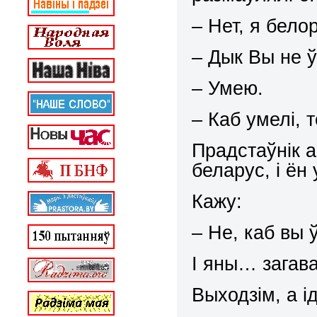
– Нет, я бело
– Дык Вы не 
– Умею.
– Каб умелі, т
Прадстаўнік а
беларус, і ён
Кажу:
– Не, каб вы ў
І яны… загава
Выходзім, а і