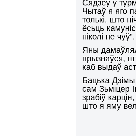
Сядзеў у турм
Чытаў я яго п
толькі, што ні
ёсьць камуніс
ніколі не чуў”.
Яны дамаўлял
прызнаўся, шт
каб выдаў аст
Бацька Дзімы
сам Зьміцер І
зрабіў карцін
што я яму ве