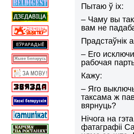
Пытаю ў іх:
– Чаму вы так
вам не падаб
Прадстаўнік 
– Его исключ
рабочая парты
Кажу:
– Яго выключы
таксама ж пав
вярнуць?
Нічога на гэт
фатаграфіі Са