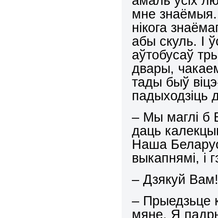
амаль усіх лю
мне знаёмыя. 
нікога знаёма
абы скуль. І 
аўтобусаў тры
двары, чакаем
тады быў віцэ
падыходзіць д
– Мы маглі б 
даць калекцы
Наша Беларус
выкапнямі, і г
– Дзякуй Вам!
– Прыедзьце к
мяне. Я падр