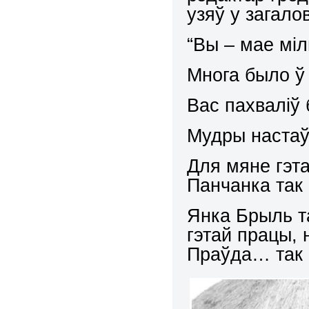
узяў у загало
“Вы – мае міл
Многа было ў 
Вас пахваліў
Мудры настаў
Для мяне гэт
Панчанка так 
Янка Брыль т
гэтай працы, 
Праўда… так н