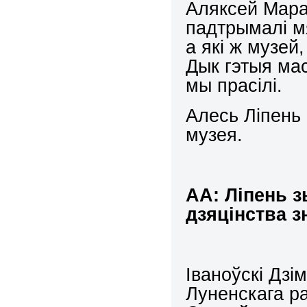
Аляксей Марач
падтрымалі мя
а які ж музей
Дык гэтыя мас
мы прасілі.
Алесь Ліпень 
музея.
АА: Ліпень з
дзяцінства 
Іваноўскі Дзі
Луненскага ра