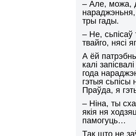
– Але, можа, 
нараджэньня, 
тры гады.
– Не, сьпісаў
твайго, нясі я
А ёй патрэбны
калі запісвалі
года нараджэн
гэтыя сьпісы н
Праўда, я гэт
– Ніна, ты сх
якія ня ходзя
памогуць…
Так што не за