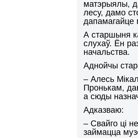
матэрыялы, д
лесу, дамо ст
дапамагайце 
А старшыня ка
слухаў. Ён р
начальства.
Аднойчы стар
– Алесь Міка
Пронькам, да
а сюды назна
Адказваю:
– Свайго ці н
займацца муз