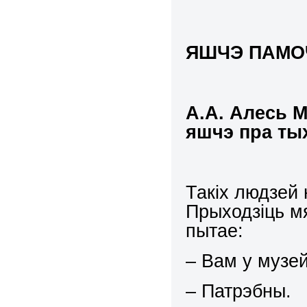
ЯШЧЭ ПАМОЧ
А.А. Алесь М
яшчэ пра тых
Такіх людзей 
Прыходзіць м
пытае:
– Вам у музе
– Патрэбны.