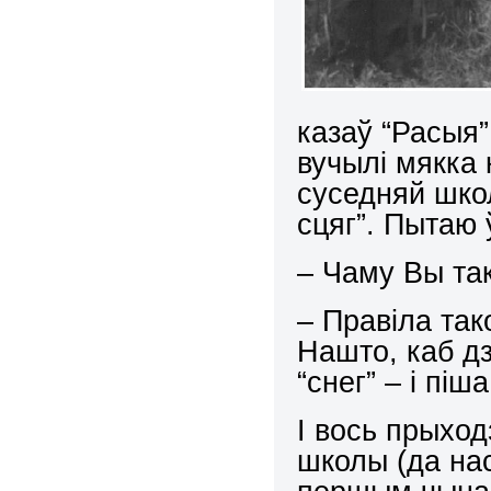
казаў “Расыя
вучылі мякка 
суседняй школ
сцяг”. Пытаю 
– Чаму Вы та
– Правіла так
Нашто, каб д
“снег” – і піша
І вось прыход
школы (да нас