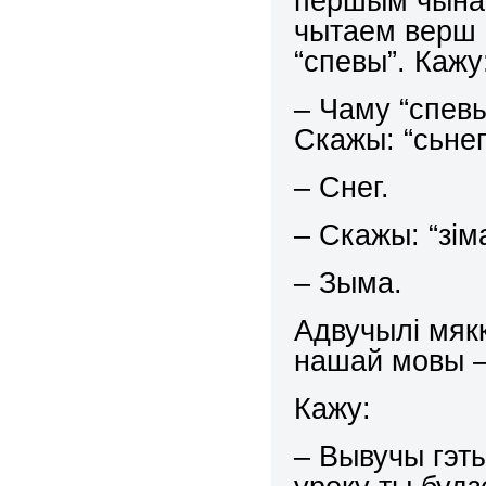
першым чынам
чытаем верш 
“спевы”. Кажу
– Чаму “спевы
Скажы: “сьнег
– Снег.
– Скажы: “зім
– Зыма.
Адвучылі мяк
нашай мовы –
Кажу:
– Вывучы гэт