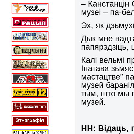
– Канстанцін 
музеі – па-бе
Эх, як дзьмух
Дык мне надт
папярэдзіць, 
Калі вельмі п
Іпатава зьмяс
мастацтве” па
музей бараніл
тым, што мы 
музей.
НН
: Відаць,