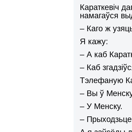
Караткевіч да
намагаўся выд
– Каго ж узяц
Я кажу:
– А каб Карат
– Каб згадзіў
Тэлефаную Ка
– Вы ў Менск
– У Менску.
– Прыходзьце