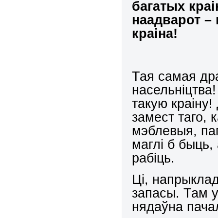
багатых кра
наадварот – 
краіна!
Тая самая др
насельніцтва!
такую краіну
замест таго, 
мэблевыя, п
маглі б быць,
рабіць.
Ці, напрыкла
запасы. Там у
нядаўна пачал