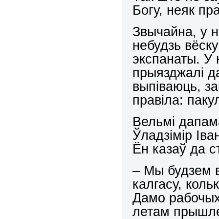
Богу, неяк п
Звычайна, у 
небудзь вёску
экспанаты. У 
прыязджалі да
выпіваюць, з
правіла: паку
Вельмі дапам
Ўладзімір Іван
Ён казаў да с
– Мы будзем 
калгасу, коль
Дамо рабочых
летам прышле