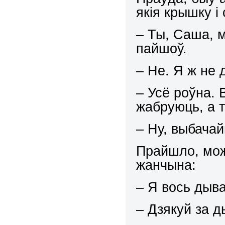
якія крышку і
– Ты, Саша, м
пайшоў.
– Не. Я ж не 
– Усё роўна. 
жабруюць, а 
– Ну, выбачай
Прайшло, мож
жанчына:
– Я вось дыв
– Дзякуй за д