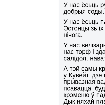
У нас ёсьць р
добрыя соды.
У нас ёсьць п
Эстонцы зь іх
нічога.
У нас веліза
нас торф і зд
салідол, нава
А той самы кр
у Кувейт, дзе
прывазная ва
псавацца, буд
крэменю ў па
Дык няхай пл