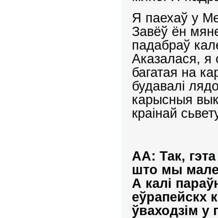
Я паехаў у Ме
Завёў ён мяне
падабраў кал
Аказалася, я 
багатая на ка
будавалі ляд
карысныя вык
краінай сьвету
АА: Так, гэт
што мы мален
А калі параў
еўрапейскх 
ўваходзім у 