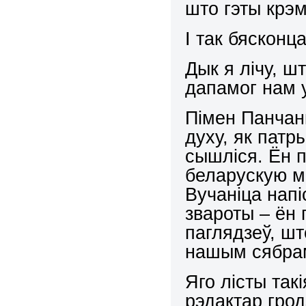
што гэты крэ
І так бясконца
Дык я лічу, ш
дапамог нам у
Пімен Панчан
духу, як патр
сышліся. Ён 
беларускую мо
Вучаніца напі
звароты – ён
паглядзеў, шт
нашым сябра
Яго лісты та
рэдактар грод