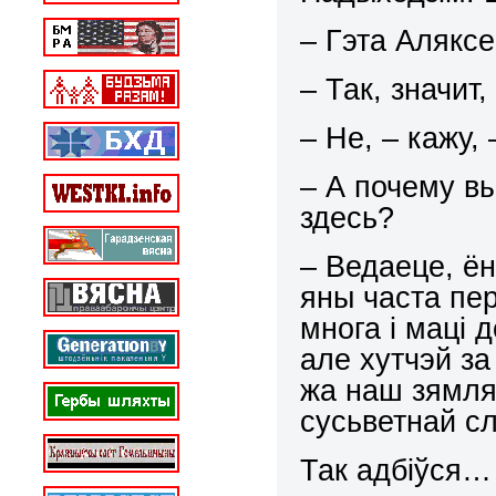
– Гэта Аляксе
– Так, значит
– Не, – кажу, 
– А почему в
здесь?
– Ведаеце, ён
яны часта пер
многа і маці 
але хутчэй за
жа наш зямля
сусьветнай 
Так адбіўся…