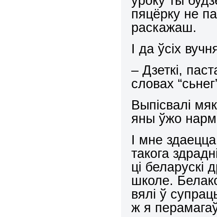
уроку ты буд
пяцёрку не па
раскажаш.
І да ўсіх вучн
– Дзеткі, пас
словах “сьнег
Выпісвалі мяк
яны ўжо нарм
І мне здаецц
такога здрадн
ці беларускі 
школе. Белак
вялі ў супра
ж я перамагаў