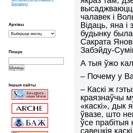
якраз там, дз
Беларусі
высаджваюцца
чалавек і Вол
Відаць, яна і
Архівы
будынку была 
Сакрата Янові
Забэйду-Суміц
Пошук
А тыя ўжо кал
– Почему у Ва
Іншыя сайты
– Каскі ж гэты
краязнаўчы му
«каскі», дык 
ўвазе, што не
ўсе прабітыя 
савецкія каск