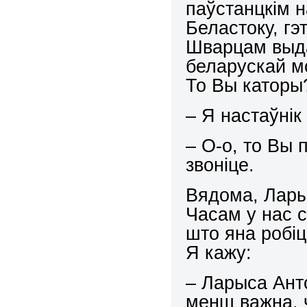
паўстанцкім н
Беластоку, гэ
Шварцам выда
беларускай мов
То Вы каторы
– Я настаўнік 
– О-о, то Вы 
звоніце.
Вядома, Лары
Часам у нас с
што яна робіц
Я кажу:
– Ларыса Ант
менш важна, 