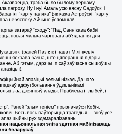
ам. Аказваецца, трэба было былому вернаму
ла пагрозу. Ну і ну! Амаль усю вясну Садоўскі і
аранілі “карту паляка” (як кажа Астроўскі, “карту
і пра небяспеку Айчыне ўспомнілі!..
арганізатараў “сходу”: “Пад Саннікава бабкі
уецца новая мулька чарговага аб’яднання для
укашэнкі (раней Пазняк і нават Мілінкевіч
менш яскрава бачна, што цяперашнія лідэры
анне. Аб гэтым, дарэчы, пісаў заўчасна сышоўшы
апазіцыі).
фіцыйнай апазіцыі вельмі нізкая. Да чаго
выпадкаў адфутбольвання ўдзельнікамі
олькі з-за дзеянняў улады. Праблема і глыбей, і
нстр”. Раней “злым геніем” прызначаўся Кебіч.
іковіч. Вось-вось паўторыцца трагедыя – ізноў усё
кі апазіцыйны рух здэмаралізаваны
цная нацыянальная эліта здатная мабілізаваць
ння беларусаў
.