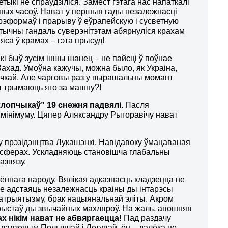
тыкі не спраўдзіліся. Замест гэтага нас напаткалі
енных часоў. Нават у першыя гады незалежнасці
рэформаў і прарыву ў еўрапейскую і сусветную
ітычны гандаль суверэнітэтам абярнуліся крахам
яса ў крамах – гэта прысуд!
і быў зусім іншы шанец – не пайсці ў поўнае
ахад. Умоўна кажучы, можна было, як Украіна,
 ручкай. Але чарговы раз у вырашальны момант
ы трымаюць яго за машну?!
хлопчыкаў” 19 снежня падвялі.
Пасля
а мінімуму. Цяпер Аляксандру Рыгоравічу нават
у прэзідэнцтва Лукашэнкі. Навідавоку ўмацаваная
най сферах. Ускладняюць становішча глабальны
азвязу.
ьённага народу. Вялікая адказнасць кладзецца не
не адстаяць незалежнасць краіны ды інтарэсы
і патрыятызму, брак нацыянальнай эліты. Акром
рыстаў ды звычайных махляроў. На жаль, апошняя
ах нікім нават не абвяргаецца!
Пад раздачу
выдадзеным Польшчай і Летувай, ён – далёка не