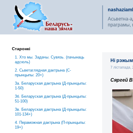
nashaziaml
Асьветна-ад
праграмы, 
Старонкі
1. Хто мы. Задачы. Сувязь. (пачынаць
Ні рэжым
адсюль)
7 лістапада,
2. Сьветаглядная дактрына (С-
прынцыпы: 20+)
Сяргей В
3a. Беларуская дактрына (Д-прынцыпы:
1-50)
3б. Беларуская дактрына (Д-прынцыпы:
51-100)
3в. Беларуская дактрына (Д-прынцыпы:
101-134+)
4. Пераможная дактрына (П-прынцыпы:
19+)