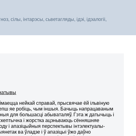
, сілы, інтарэсы, сьветагляды, ідэі, ідэалогіі,
рнатывы
ймаецца нейкай справай, прысвячае ёй ільвіную
 лепш яе робіць, чым іншыя. Бачыць напрацаваным
чныя для большасці абываталяў. Гэта ж датычыць і
к скептычна і жорстка ацэньваюць сённяшняе
оду і апазіцыйныя перспектывы інтэлектуалы-
нетак ва ўладзе і ў апазіцыі ўжо даўно