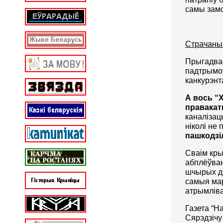
самы за
Страчаны
Прыгадвае
падтрымоў
канкурэнт
А вось “
правака
каналізац
ніколі не
пашкодзіл
Сваім кры
абплёўван
шчырых ды
самыя мар
атрымліва
Газета “Н
Сярэдзічу