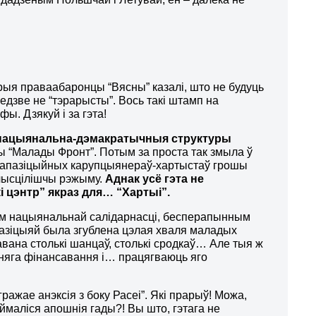
орыя праваабаронцы “Вясны” казалі, што не будуць
едзве не “тэрарысты”. Вось такі штамп на
ы. Дзякуй і за гэта!
 нацыянальна-дэмакратычныя структуры
ны “Малады Фронт”. Потым за проста так змыла ў
 Для апазіцыйных карупцыянераў-хартыстаў грошы
ў чысцілішчы рэжыму.
Аднак усё гэта не
кі цэнтр” якраз для… “Хартыі”.
ам нацыянальнай салідарнасці, бесперапынным
азіцыяй была згублена цэлая хваля маладых
авана столькі шанцаў, столькі сродкаў… Але тыя ж
дняга фінансавання і… працягваюць яго
ражае анэксія з боку Расеі”. Які прарыў! Можа,
ймаліся апошнія гады?! Вы што, гэтага не