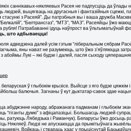
іякіх саннікавых-някляевых Расея не падпусціць да ўлады н
ь людзей, выцягваць на другасныя і фантазійныя сцежкі, 
я стасункі з Расеяй”. Ды патрэбныя вы і ваша дружба Маскв
“Белкалій”, “Белтрансгаз”, “МТЗ”, “МАЗ”. Расеяйцы ўжо маю
а рубля! Патрабаванні ідуць наўпрост ва ўльтыматыўнай ф
ь, што адбываецца!
оля адведзена далей усім гэтым “ліберальным сябрам Расеі”
 Магчыма, яны нават не разумеюць, што ўжо з’яўляюцца затр
 з абоймы Лукі – які будзе і далей, пасля сыходу цяперашн
цер
 беларуская ў глыбокім крызісе. Выйсце з яго будзе цяжкім 
найбольш балючыя. Загнаны ў кут дыктатар-савок здае нац
а абуджэнне народу, абражанага падманам і глыбокім эка
юць “гіганты думкі” з афіцапазіцыі. Большасць людзей супр
чы, ратуюць Лябедзька і Раманчук). Беларусы ўжо досыць раз
іць Някляеў. Людзі не апускаюцца да прымітыўнага жывёль
вашкевіч. Войкаць і ствараць хаас у прыціснутай Бацькаўш