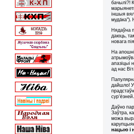
бачылі?! 
марыянетц
іншыя вялі
муда́ка”).
Нядаўна п
даюць, та
новага пі
На апошні
атрымоўва
апазіцыі 
ад нас Ві
Папулярна
дайшло! У
прадстаўн
сур’ёзне
Даўно пар
Заўтра, к
можа выра
карупцыян
нацыю і 