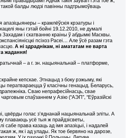
хнымі правадырамі! Аднак такія заўвагі гэта тое ж,
та такой балды людзі павінны падтрымоўваць
ія апазіцыянеры – крамлёўскія крэатуры і
ацелі яны гэтай бойні 19.12.2010, не думалі
 Захадам і скатванню краіны ў абдымкі Масквы.
 экспансіянісцкі псіхоз Расеі… Але ўсё разам гэта
насцю.
А ні здраднікам, ні амататам не варта
га жадання!
ратычнай – а г. зн. нацыянальнай – платформе,
 скрайне кепскае. Этнацыд з боку рэжыму, які
цы ператвараецца ў класічны генацыд. Беларусь,
драпежніка. Сваю непрафесійнасць, свае
арговым спаўзаннем у Азію (“АЭП”, “Еўразійскі
і, цвёрды голас з’яднанай нацыянальнай эліты. А
му плаваюць усё тыя ж прайдзісветы,
сабе права казаць ад імя апазіцыі, і надалей
акая ж, як і ад улады. Як тое бервяно на дарозе,
людзям. У іх рахункі ў Польшчы, Летуве,