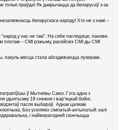
амі толькі праўда! Як дакрычацца да беларусаў з-за
 незалежнасць беларускага народу! Хто не з намі –
арод у нас не такі”. На сябе паглядзіце, панове.
м плотам – СМІ рэжыму, расейскіх СМІ ды СМІ
ілы, пакуль месца стала абгаджваецца лузерамі.
 патрапіўшы ў Мытнёвы Саюз. Гэта адна з
я ідыятызму 19 снежня і вар’яцкай бойні.
дывідэнтаў пасля выбараў. Аднак цалкам
 хлопчыка. Без усялякіх сімпатый-антыпатый: калі
недаравальна, і найверагодней скончыцца