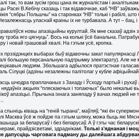
Калі так, то вам зусім грош цана як журналістам і аналітык
ы Расеі В.Кебічу сказаць і так відавочнае, каб “НВ” заўважы
кія “сябры Польшчы” на старонках “НВ” толькі і рабілі, што б
 Незалежнасць уласнай краіны іх не турбавала. А тут – бац, 
раваліўся новы апазіцыйны курултай. Як мне сказаў адзін з 
му трэба яго цягнуць”. Вось на колькі ўсё банальна. Патраб
яру і новай грашовай хвалі. На гэтым усё, кропка.
х прэзідэнцкіх выбарах быў відавочны закат папулярнасці Л
лі большую персанальную падтрымку электарату). Але не 
нецікавыя людзям. Збольшага адбылося пратэстнае галасав
таль Сілуцкі (адзіны незалежны палітолаг у кубле афіцыйнай 
сць шчодра праплачаных з Захаду і Ўсходу партый і рухаў а
 нядаўніх акцыях “пляскаючых і топаючых” было некалькі 
ікоў апазіцыі. Прычына іхнага заняпаду ў вачах людзей не т
й…
а спыніць ківаць на “геній тырана”, маўляў, “які ён супермо
алі Масква ўсё ж пойдзе па гэтым шляху, можа быць які Мясн
шыцца за беларусаў і без беларусаў. А ў гэты час беларус
ерамі, прайдзісветамі, здраднікамі.
Толькі з’яднаная і мо
не дапусціць чарговага падману ды далейшага абдурва