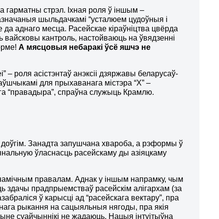
а гарматны стрэл. Іхная роля ў іншым –
пазначаныя шыльдачкамі “усталюем цудоўныя і
е да аднаго месца. Расейскае кіраўніцтва цвёрда
ць вайсковы кантроль, настойваюць на ўвядзенні
орме!
А мясцовыя небаракі ўсё яшчэ не
 – роля асістэнтаў анэксіі дзяржавы беларусаў-
аўшчыкамі для прыхаванага містэра “Х” –
яга “правадыра”, спраўна служыць Крамлю.
і доўгім. Занадта запушчана хвароба, а рэформы ў
ыянальную ўласнасць расейскаму ды азіяцкаму
намічным правалам. Аднак у іншым напрамку, чым
аць здачы прадпрыемстваў расейскім алігархам (за
абраліся ў карысці ад “расейскага вектару”, пра
нага рыкання на сацыяльныя нягоды, пра якія
чыне суайчыннікі не жадаюць. Нацыя інтуітыўна