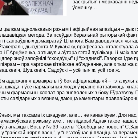
раскрытыя і меркаванні нед
ўсмешку…
м цалкам аднолькавыя рэжым і афіцыйная апазіцыя – дык гэта 
льшавіцкая метода. За псеўдаліберальнай рыторыкай факт
і і сапраўдных дэмакратаў. Ці многа Вам даводзілася чыта
ўтакефаліі, дысідэнта М.Кукабаку, прафесара-інтэлектуала А.
 і Г.Арцёменка, артыкулы аўтара гэтай публікацыі і маіх 
япер зноў запоўнілі “сходаўцы” ці “схаднякі”. Гаворка ідзе п
піярам – пра чарговае кітайскае аб’яднанне, але з тым жа с
вашкевіч, Шушкевіч, Садоўскі – усё тыя ж, усё тое ж.
м адціскання дэмакратыі ў бок афіцапазіцыяй – гэта культ а
а, шкада, і ўсе нармальныя людзі ў краіне патрабуюць іхна
 чым фармальны клопат пра зняволеных з боку Еўразвязу. П
істы салідарных з вязнем, даюцца каментары праваабаронц
ўныя, мы таксама іх шкадуем, але… не кананізуем. Для нас, 
амаскоўскага рэжыму, але… не лідары! Аднак такое наша 
аў з апазіцыі. Вось у № 39 газеты “Свободные новості” С.За
 у “рабскай цярплівасці”, у “негатоўнасці плаціць за перам