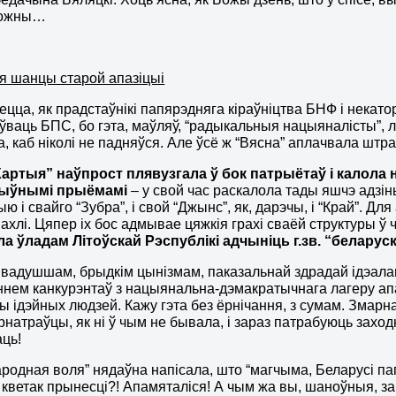
можны…
я шанцы старой апазіцыі
цца, як прадстаўнікі папярэдняга кіраўніцтва БНФ і некат
ваць БПС, бо гэта, маўляў, “радыкальныя нацыяналісты”, л
а, каб ніколі не падняўся. Але ўсё ж “Вясна” аплачвала штраф
Хартыя” наўпрост плявузгала ў бок патрыётаў
і калола
тыўнымі прыёмамі
– у свой час раскалола тады яшчэ адзі
ыю і свайго “Зубра”, і свой “Джынс”, як, дарэчы, і “Край”.
 пахлі. Цяпер іх бос адмывае цяжкія грахі сваёй структуры 
а ўладам Літоўскай Рэспублікі адчыніць г.зв. “беларус
вадушшам, брыдкім цынізмам, паказальнай здрадай ідэал
нем канкурэнтаў з нацыянальна-дэмакратычнага лагеру ап
 ідэйных людзей. Кажу гэта без ёрнічання, з сумам. Змарн
натраўцы, як ні ў чым не бывала, і зараз патрабуюць захо
ць!
ародная воля” нядаўна напісала, што “магчыма, Беларусі паг
 кветак прынесці?! Апамяталіся! А чым жа вы, шаноўныя, за