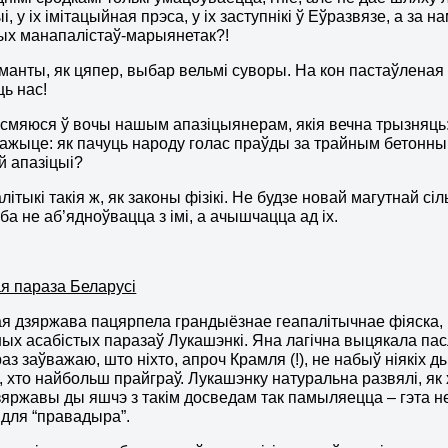
 у іх імітацыйная прэса, у іх заступнікі ў Еўразвязе, а за н
тых манапалістаў-марыянетак?!
оманты, як цяпер, выбар вельмі суворы. На кон пастаўленая
ць нас!
смяюся ў вочы нашым апазіцыянерам, якія вечна трызняць: “н
кажыце: як пачуць народу голас праўды за трайным бетонны
 апазіцыі?
літыкі такія ж, як законы фізікі. Не будзе новай магутнай с
ба не аб’ядноўвацца з імі, а ачышчацца ад іх.
я параза Беларусі
я дзяржава пацярпела грандыёзнае геапалітычнае фіяска,
ых асабістых паразаў Лукашэнкі. Яна лагічна выцякала пасл
аз заўважаю, што ніхто, апроч Крамля (!), не набыў ніякіх 
, хто найбольш прайграў. Лукашэнку натуральна развялі, як
дзяржавы ды яшчэ з такім досведам так памыляецца – гэта 
для “правадыра”.