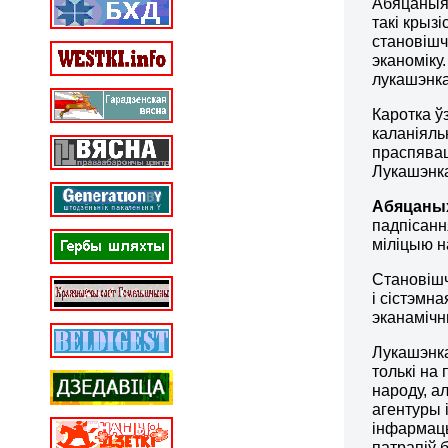
Абяцаныя 
такі крыз
становішч
эканоміку
лукашэнка
Каротка ў
каланіяль
праспявац
Лукашэнка
Абяцаных
падпісанн
міліцыю н
Становішч
і сістэмн
эканамічн
Лукашэнка
толькі на
народу, а
агентуры 
інфарма
патрапіў 