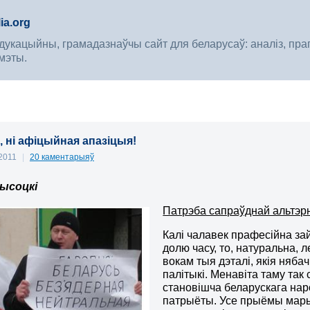
ia.org
укацыйны, грамадазнаўчы сайт для беларусаў: аналіз, прагноз
мэты.
, ні афіцыйная апазіцыя!
 2011
|
20 каментарыяў
ысоцкі
Патрэба сапраўднай альтэ
Калі чалавек прафесійна за
долю часу, то, натуральна,
вокам тыя дэталі, якія няба
палітыкі. Менавіта таму та
становішча беларускага нар
патрыёты. Усе прыёмы марыя