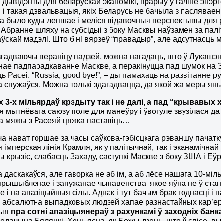
дывідэнты для беларускай эканомікі, прарыў у галіне энэрге
іс і такая дэвальвацыя, якіх Беларусь не бачыла з паслява
а было куды лепшае і меліся відавочныя перспектывы для 
. Абранне шляху на субсідыі з боку Масквы наўзамен за пал
ўскай мадэлі. Што б ні вярзеў “правадыр”, але адсутнасць м
згадваючы вераніцу падзей, можна нагадаць, што ў Лукашэнк
нае падпарадкаванне Маскве, а перакінуцца пад шумок на З
ь Расеі: “Russia, good bye!”, – ды памахаць на развітанне
 спужаўся. Можна толькі здагадвацца, да якой жа меры ян
 3-х мільярдаў крэдыту так і не далі, а пад “крывавых 
я мытнёвага саюзу поле для манеўру і ўвогуле звузілася д
а мяжы з Расеяй цяжка паставіць…
а нават горшае за часы саўкова-гэбісцкага рэваншу пачатк
ая імперская лінія Крамля, як у палітычнай, так і эканаміч
ы крызіс, слабасць Захаду, саступкі Маскве з боку ЗША і Еўр
 даскакаўся, але гаворка не аб ім, а аб лёсе нашага 10-міл
 прышыбленае і запужанае чынавенства, якое яўна не ў ста
ле і на апазіцыйныя сілы. Аднак і тут бачым брак годнасці 
і абсалютна выпадковых людзей хапае разнастайных кар’е
цыя
пра сотні апазіцыянераў з рахункамі ў заходніх банк
бедачына Бяляцкі. Хоць ясна, як Божы дзень, што ў спісе, 