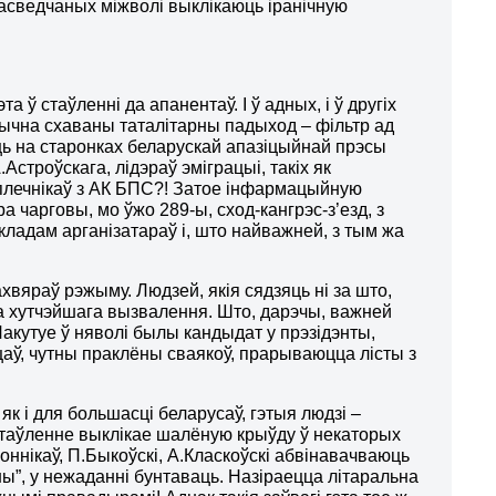
асведчаных міжволі выклікаюць іранічную
ў стаўленні да апанентаў. І ў адных, і ў другіх
ычна схаваны таталітарны падыход – фільтр ад
ць на старонках беларускай апазіцыйнай прэсы
Астроўскага, лідэраў эміграцыі, такіх як
паплечнікаў з АК БПС?! Затое інфармацыйную
ра чарговы, мо ўжо 289-ы, сход-кангрэс-з’езд, з
кладам арганізатараў і, што найважней, з тым жа
хвяраў рэжыму. Людзей, якія сядзяць ні за што,
га хутчэйшага вызвалення. Што, дарэчы, важней
акутуе ў няволі былы кандыдат у прэзідэнты,
аў, чутны праклёны сваякоў, прарываюцца лісты з
як і для большасці беларусаў, гэтыя людзі –
стаўленне выклікае шалёную крыўду ў некаторых
коннікаў, П.Быкоўскі, А.Класкоўскі абвінавачваюць
ены”, у нежаданні бунтаваць. Назіраецца літаральна