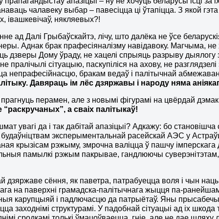
ў прапагандыстаў апазіцыі – ну не хочуць беларусы ісці за і
наваць чалавеку выбар – павесіцца ці ўтапіцца. З якой гэ
х, івашкевічаў, някляевых?!
нне ад Далі Грыбаўскайтэ, лічу, што далёка не ўсе беларуск
еры. Аднак брак прафесіяналізму навідавоку. Магчыма, не х
ь дзверы Дому ўраду, не хацелі спрыяць разрыву дыялогу з
не пралічылі сітуацыю, паскупіліся на ахову, не разглядзелі
ца непрафесійнасцю, бракам ведаў і палітычнай абмежава
алітыку. Давяраць ім лёс дзяржавы і народу няма аніяка
прагнуць перамен, але з новымі фігурамі на цвёрдай дэмак
 “раскручаных”, а сваіх палітыкаў!
шмат увагі да і так дабітай апазіцыі? Адкажу: бо становішча
 будаўніцтвам эксперыментальнай расейскай АЭС у Астраў
ая крызісам рэжыму, змрочна валіцца ў пашчу імперскага 
ьныя памылкі рэжым пакрывае, гандлюючы суверэнітэтам, ч
й дзяржаве сёння, як паветра, патрабуецца воля і чын нацы
тага на паверхні грамадска-палітычнага жыцця па-ранейша
ыя карупцыяй і падлючасцю да патрыётаў. Яны прысабечылі 
цца заходнімі структурамі. У падобнай сітуацыі ад іх шкода т
днімі сродкамі толькі ўмацоўваецца, гніе, але не дае шляху 