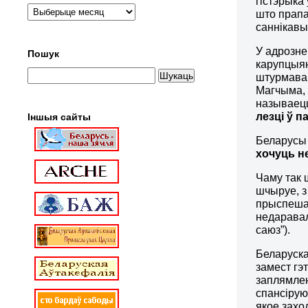
гістэрыка 
што прапа
саннікавы
У адрозне
Пошук
карупцыян
штурмавац
Магчыма, 
называец
лезці ў п
Іншыя сайты
Беларусы 
хочуць не
Чаму так 
шчыруе, з
прыспешан
недаравал
саюз”).
Беларуска
замест гэ
заплямлен
спансірую
якое захо