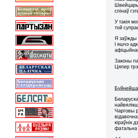
Швейцарыі,
спінаў гэ
У такія м
той супра
Я заўжды 
І яшчэ ад
афіцыйнай
Законы па
Цяпер трэ
Буйнейша
Беларуска
найвялікш
Чарговы р
відавочна
кіраўнік 
фатальна 