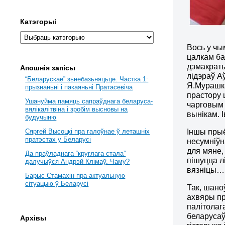
Катэгорыі
Вось у чы
цалкам ба
дэмакраты
Апошнія запісы
лідэраў А
“Беларускае” зьнебазьняцьце. Частка 1:
Я.Мурашка
прызнаньні і пакаяньні Пратасевіча
прастору ц
Ушануйма памяць сапраўднага беларуса-
чарговым 
вялікалітвіна і зробім высновы на
вынікам. І
будучыню
Іншы прыё
Сяргей Высоцкі пра галоўнае ў леташніх
пратэстах у Беларусі
несумніўн
для мяне,
Да праўладнага “круглага стала”
пішуцца л
далучыўся Андрэй Клімаў. Чаму?
вязніцы…
Барыс Стамахін пра актуальную
сітуацыю ў Беларусі
Так, шано
ахвяры пр
палітолаг
беларусаў
Архівы