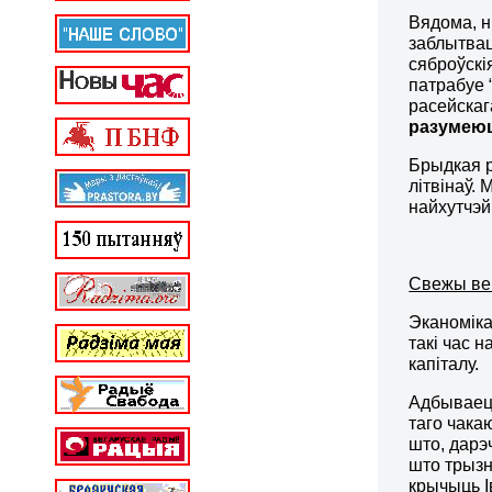
Вядома, н
заблытвац
сяброўскі
патрабуе 
расейскаг
разумеюц
Брыдкая р
літвінаў.
найхутчэй
Свежы ве
Эканоміка
такі час 
капіталу.
Адбываецц
таго чака
што, дарэ
што трызн
крычыць І