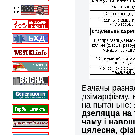
Бачачы разна
дзімарфізму, 
на пытаньне:
дзеляцца на
чаму і наво
цялесна, фіз