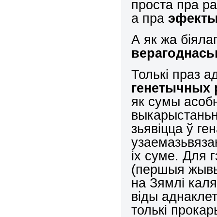
проста пра ра
а пра
эфекты
А як жа біяла
верагоднась
Толькі праз а
генетычных р
як сумы асобн
выкарыстаньн
зьявіцца ў ген
узаемазьвяз
іх суме. Для 
(першыя жывы
на Зямлі каля
віды аднакле
толькі прокар