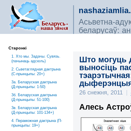
nashaziamlia
Асьветна-аду
беларусаў: ана
сьветагляды, і
Старонкі
1. Хто мы. Задачы. Сувязь.
Што могуць 
(пачынаць адсюль)
выносіць пас
2. Сьветаглядная дактрына
тэарэтычная
(С-прынцыпы: 20+)
дыферэнцыя
3a. Беларуская дактрына
(Д-прынцыпы: 1-50)
26 снежня, 2011
|
3б. Беларуская дактрына
(Д-прынцыпы: 51-100)
Алесь Астро
3в. Беларуская дактрына
(Д-прынцыпы: 101-134+)
4. Пераможная дактрына (П-
прынцыпы: 19+)