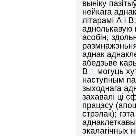
выніку пазіт
нейкага аднак
літарамі А і 
аднолькавую 
асобін, здоль
размнажэньня,
аднак аднакле
абедзьве кары
В – могуць ху
наступным пак
зыходнага адн
захавалі ці с
працэсу (апо
стрэлак); гэт
аднаклеткавы
экалагічных н