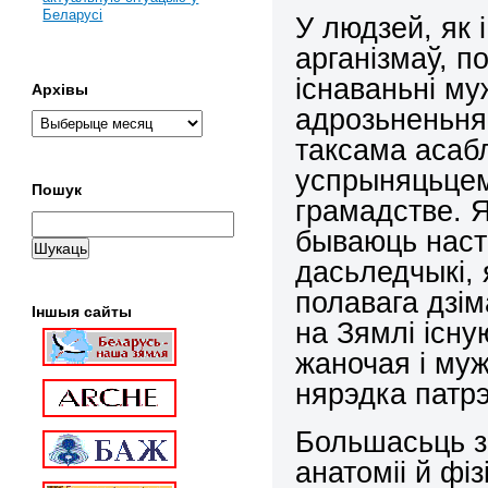
Беларусі
У людзей, як 
арганізмаў, п
існаваньні му
Архівы
адрозьненьням
таксама асабл
успрыняцьцем 
Пошук
грамадстве. 
бываюць наст
дасьледчыкі, 
полавага дзі
Іншыя сайты
на Зямлі існу
жаночая і муж
нярэдка патр
Большасьць з
анатоміі й фі