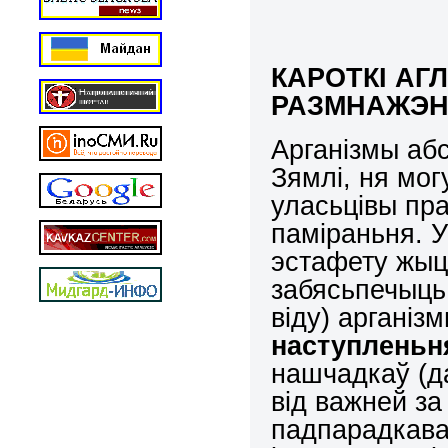
КАРОТКІ АГ
РАЗМНАЖЭ
Арганізмы абс
Зямлі, ня мог
уласьцівы пра
паміраньня. У
эстафету жыц
забясьпечыць
віду) арганіз
наступленьн
нашчадкаў (да
від важней за
падпарадкава