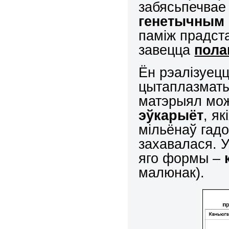
забясьпечвае
генетычным 
паміж прадста
завецца
пола
Ён рэалізуец
цытаплазматы
матэрыял мож
эўкарыёт
, як
мільёнаў гадо
захавалася. У
яго формы –
малюнак).