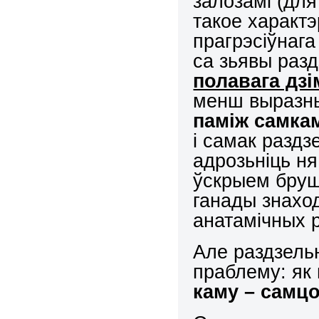
залозамі (для
такое характэ
прагрэсіўнаг
са зьявы разд
полавага дз
менш выразн
паміж самкам
і самак разд
адрозьніць ня
ўскрыем брушн
ганады знаход
анатамічных р
Але раздзель
праблему: як
каму – самц