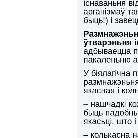
існаваньня ві
арганізмаў та
быць!) і заве
Размнажэньне
ўтварэньня і
адбываецца п
пакаленьню ар
У біялагічна 
размнажэньня
якасная і кол
– нашчадкі к
быць падобны
якасьці, што і
– колькасна 