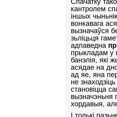
Спачатку так
кантролем сп
іншых чыньнік
вонкавага ася
вызначаўся бе
зьліцьця гаме
адпаведна
п
прыкладам у 
банэлія, які 
асядае на дно
ад яе, яна пе
не знаходзіць
становіцца са
вызначэньня п
хордавыя, але
І толькі пазь