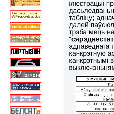
ілюстрацыі п
дасьледваньня
табліцу; адна
далей паўсюл
трэба мець на
“
сярэднеста
адпаведнага п
канкрэтную ас
канкрэтнымі 
выключэньням