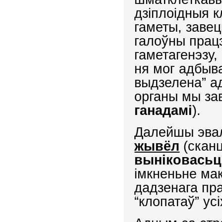
дзіплоідныя к
гаметы, заве
галоўны працэ
гаметагенэзу,
ня мог адбыв
выдзелена” а
органы мы з
ганадамі
).
Далейшы эва
жывёл
(сканц
выніковасьц
імкненьне ма
дадзенага пра
“клопатаў” ус