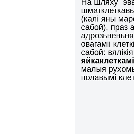
На шляху эва
шматклеткавых
(калі яны мар
сабой), праз 
адрозьненьняў
овагаміі кле
сабой: вялікі
яйкаклеткам
малыя рухом
полавымі клет