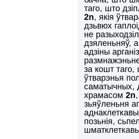
таго, што дзі
2
n
, якія ўтв
дзьвюх гапло
не разыходзіл
дзяленьняў, а
адзіны аргані
размнажэньне
за кошт таго,
ўтварэнья по
саматычных, 
храмасом
2
n
зьяўленьня ап
аднаклеткавы
позьнія, сьпе
шматклеткавы