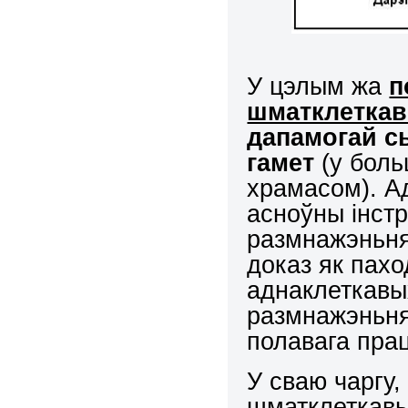
У цэлым жа
п
шматклетка
дапамогай с
гамет
(у бол
храмасом). А
асноўны інст
размнажэньня
доказ як пах
аднаклеткавых
размнажэньня
полавага пра
У сваю чаргу, 
шматклеткавы