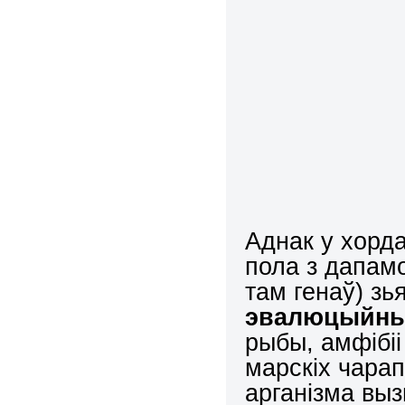
Аднак у хорд
пола з дапам
там генаў) з
эвалюцыйны
рыбы, амфібіі 
марскіх чарап
арганізма вы