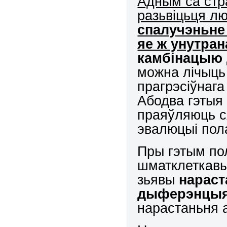
Адным са стра
разьвіцьця л
спалучэньне
яе ж унутран
камбінацыю 
можна лічыць
прагрэсіўнага
Абодва гэтыя
праяўляюць с
эвалюцыі пол
Пры гэтым п
шматклеткавы
зьявы
нараст
дыферэнцыя
нарастаньня а