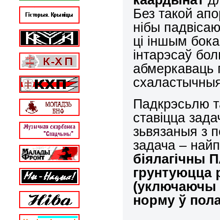
Без такой ап
нібы падвіса
ці іншым бока
інтарэсаў бо
абмеркаваць 
схаластычныя
Падкрэсьлю т
ставіцца зада
зьвязаныя з п
задача – на
біялагічны 
грунтуюцца 
(уключаючы 
норму ў пол