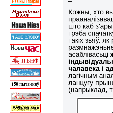
–
Кожны, хто в
прааналізавац
што каб з’ар
трэба спачатк
такіх зьяў, я
размнажэньне
асаблівасьці
ж
індывідуальн
чалавека і а
лагічным анал
ланцугу прын
(напрыклад, т