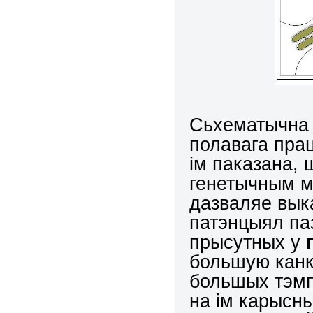
Сьхематычна 
полавага пра
ім паказана,
генетычным м
дазваляе вык
патэнцыял па
прысутных у
г
большую канк
большых тэмп
на ім карысны