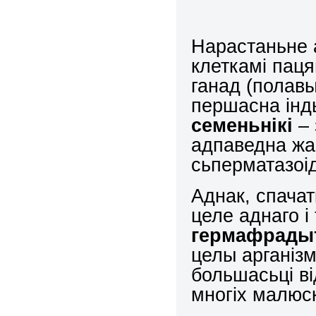
Нарастаньне 
клеткамі пац
ганад (полавы
першасна інд
семеньнікі
– 
адпаведна жа
сьперматазоід
Аднак, спачатк
целе аднаго і
гермафрады
целы арганізм
большасьці ві
многіх малюс