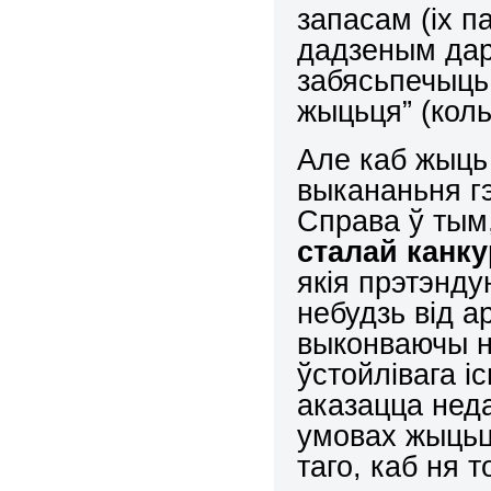
запасам (іх п
дадзеным дар
забясьпечыць
жыцьця” (коль
Але каб жыць
выкананьня г
Справа ў тым
сталай канк
якія прэтэнду
небудзь від а
выконваючы 
ўстойлівага і
аказацца нед
умовах жыцьц
таго, каб ня 