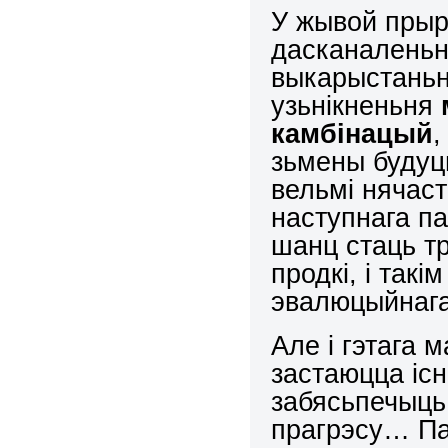
У жывой прыро
дасканалень
выкарыстаньня
узьнікненьня
камбінацый
,
зьмены будуц
вельмі нячас
наступнага п
шанц стаць т
продкі, і так
эвалюцыйнага
Але і гэтага 
застаюцца існ
забясьпечыц
прагрэсу… Пад