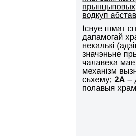
прынцыповых,
водкуп абстав
Існуе шмат с
дапамогай хра
некалькі (адз
значэньне пр
чалавека ма
механізм выз
сьхему;
2А
– 
полавыя храм