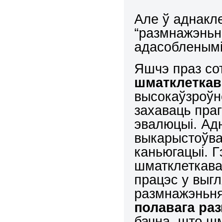
Але ў аднакл
“размнажэньне
адасобленымі
Яшчэ праз сот
шматклеткав
высокаўзроўн
захаваць пра
эвалюцыі. Ад
выкарыстоўва
каньюгацыі. 
шматклеткава
працэс у выгл
размнажэньня
полавага ра
бачна, што шм