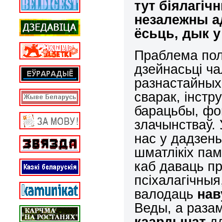
тут біялагіч
незалежны а
ёсьць, дык 
Праблема пол
дзейнасьці ча
разнастайных
сварак, інстр
барацьбы, фо
злачынстваў. 
нас у дадзен
шматлікіх па
каб даваць п
псіхалагічны
валодаць
нав
Веды, а разам
каардынат
д