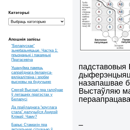
Катэгорыі
Апошнія запісы
“Беларускае”
зьнебазьняцьце. Частка 1:
прызнаньні і пакаяньні
Пратасевіча
падставовыя 
Ушануйма памяць
дыферэнцыяцы
сапраўднага беларуса-
вялікалітвіна і зробім
назапашвае б
высновы на будучыню
Выстаўляю ма
Сяргей Высоцкі пра галоўнае
ў леташніх пратэстах у
пераапрацава
Беларусі
Да праўладнага “круглага
стала” далучыўся Андрэй
Клімаў. Чаму?
–
Барыс Стамахін пра
актуальную сітуацыю ў