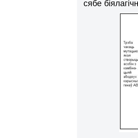
сябе біялагіч