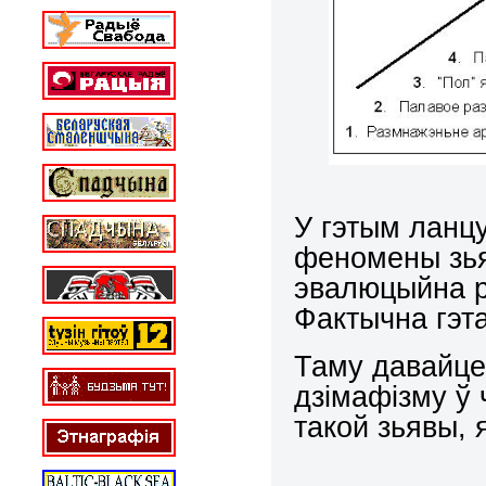
У гэтым ланцу
феномены зья
эвалюцыйна р
Фактычна гэт
Таму давайце
дзімафізму ў
такой зьявы, 