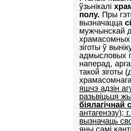
ўзьнікалі
хра
полу.
Пры гэт
вызначацца
с
мужчынскай д
храмасомных 
зіготы ў вынік
адмысловых п
наперад, арга
такой зіготы 
храмасомнага
яшчэ адзін а
разьвіцьця ж
біялагічнай 
антагенэзу); г
вызначаць сво
яны самі кан