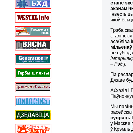
стане эк
эканаміч
інвестыцы
якой ёсьц
Трэба ска
сталінскі
асабліва 
мільёнаў
не субсід
імперыякр
– Рэд.]
.
Па распар
Джаве буд
Абхазія і
Паўночну
Мы павінн
расейскаг
супраць 
у Маскве 
ў Крэмль 