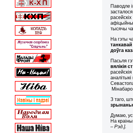
Паводле і
засталося
расейскіх
афіцыйных
тысячы ча
На гэты ч
танкавай
доўга каз
Пасьля гэт
вялікія с
расейскія
аналітыкі 
Севастопа
Мінабарон
З таго, ш
зрынаньня
Думаю, ус
На краіны
– Рэд.].