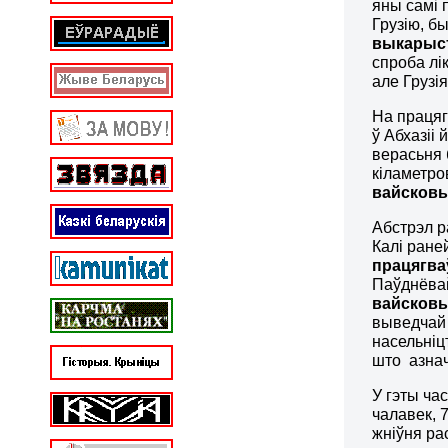
яны самі п
Грузію, б
выкарыст
спроба лік
але Грузі
На працяг
ў Абхазіі
верасьня 
кіламетро
вайсковы
Абстрэл р
Калі раней
працягваў
Паўднёвай
вайсковы
выведчай 
насельніц
што азна
У гэты ча
чалавек, 7
жніўня ра