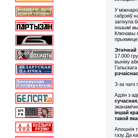
У міжнар
габрэяў н
загінула 
іншымі вы
Ключавы п
прыкмеце
Этнічнай
17.000 гр
выніку аб
Гальскага
рэчаісна
З-за чаго
Адзін з ад
сучасная
эканамічн
іншай кра
такой як
Апошнія т
газу. Да 