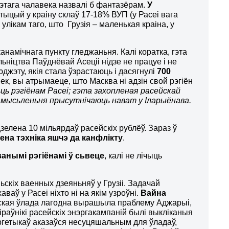
 Гэтага чалавека назвалі б фантазёрам.
У
тыцый у краіну склаў 17-18% ВУП (у Расеі вага
улікам таго, што Грузія – маленькая краіна, у
канамічнага пункту гледжаньня. Калі коратка, гэта
ьніцтва Паўднёвай Асеціі нідзе не працуе і не
юджэту, якія стала ўзрастаюць і дасягнулі
700
век, вы атрымаеце, што Масква ні адзін свой рэгіён
ьць рэгіёнам Расеі; гэта захопленая расейскай
 мысьленьня прысутнічаюць нават у Іларыёнава.
елена 10 мільярдаў расейскіх рублёў. Зараз ў
ена тэхніка яшчэ да канфлікту
.
анымі рэгіёнамі ў сьвеце
, калі не лічыць
скіх ваенных дзеяньняў у Грузіі. Задачай
хаваў у Расеі ніхто ні на якім узроўні.
Вайна
зінская ўлада лагодна вырашыла праблему Аджарыі,
іраўнікі расейскіх энэргакампаній былі выкліканыя
нэргетыкаў аказаўся несуцяшальным для ўладаў,