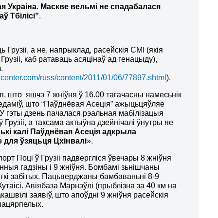
я Украіна
.
Маскве вельмі не спадабалася
ў Тбілісі”
.
Грузіі, а не, напрыклад, расейскія СМІ (якія
рузіі, каб ратаваць асяцінаў ад генацыду),
.
azcenter.com/russ/content/2011/01/06/77897.shtml
).
п, што яшчэ 7 жніўня ў 16.00 тагачасны намесьнік
едаміў, што “Паўднёвая Асеція” ажыцьцяўляе
ы. У гэты дзень пачалася рэальная мабілізацыя
ў Грузіі, а таксама актыўна дзейнічалі ўнутры яе
ькі калі Паўднёвая Асеція адкрыла
е для ўзяцьця Цхінвалі
».
орт Поці ў Грузіі падвергліся ўвечары 8 жніўня
нныя гадзіны і 9 жніўня. Бомбамі зьнішчаны
сяткі забітых. Пацьверджаны бамбаваньні 8-9
утаісі. Авіябаза Марнэўлі (прыблізна за 40 км на
кашвілі заявіў, што апоўдні 9 жніўня расейскія
пацярпелых.