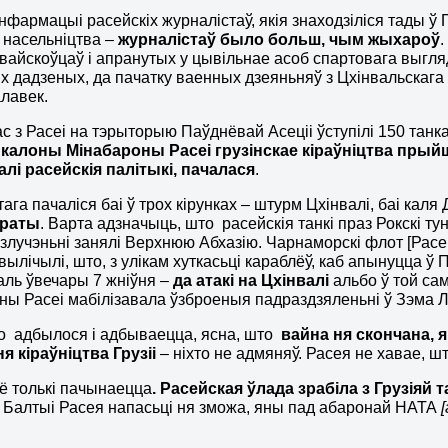
нфармацыі расейскіх журналістаў, якія знаходзіліся тады ў 
 насельніцтва –
журналістаў было больш, чым жыхароў
 вайскоўцаў і апранутых у цывільнае асоб спартовага выгля
 дадзеных, да пачатку ваенных дзеяньняў з Цхінвальскага
лавек.
ас з Расеі на тэрыторыю Паўднёвай Асеціі ўступілі 150 танка
 калоны Мінабароны Расеі грузінскае кіраўніцтва прый
алі расейскія палітыкі, пачалася
.
ага пачаліся баі ў трох кірунках – штурм Цхінвалі, баі каля
траты
. Варта адзначыць, што расейскія танкі праз Рокскі т
 злучэньні занялі Верхнюю Абхазію. Чарнаморскі флот [Расеі
вылічылі, што, з улікам хуткасьці караблёў, каб апынуцца ў 
ль ўвечары 7 жніўня –
да атакі на Цхінвалі
альбо ў той са
ы Расеі мабілізавала ўзброеныя падраздзяленьні ў Зэма Л
то адбылося і адбываецца, ясна, што
вайна ня скончана, 
 кіраўніцтва Грузіі
– ніхто не адмяняў. Расея не хавае, 
ё толькі пачынаецца
. Расейская ўлада зрабіла з Грузіяй т
 Балтыі Расея напасьці ня зможа, яны пад абаронай НАТА