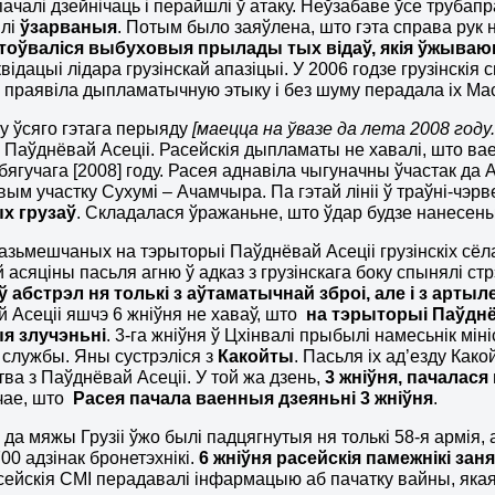
ачалі дзейнічаць і перайшлі ў атаку. Неўзабаве ўсе трубаправ
ылі
ўзарваныя
. Потым было заяўлена, што гэта справа рук 
оўваліся выбуховыя прылады тых відаў, якія ўжываю
відацыі лідара грузінскай апазіцыі. У 2006 годзе грузінскія
я праявіла дыпламатычную этыку і без шуму перадала іх Ма
у ўсяго гэтага перыяду
[маецца на ўвазе да лета 2008 году.
 й Паўднёвай Асеціі. Расейскія дыпламаты не хавалі, што в
бягучага [2008] году. Расея аднавіла чыгуначны ўчастак да 
вым участку Сухумі – Ачамчыра. Па гэтай лініі ў траўні-чэр
х грузаў
. Складалася ўражаньне, што ўдар будзе нанесены 
азьмешчаных на тэрыторыі Паўднёвай Асеціі грузінскіх сёлаў
 асяціны пасьля агню ў адказ з грузінскага боку спынялі стрэ
 абстрэл ня толькі з аўтаматычнай зброі, але і з арты
 Асеціі яшчэ 6 жніўня не хаваў, што
на тэрыторыі Паўднёв
я злучэньні
. 3-га жніўня ў Цхінвалі прыбылі намесьнік мі
службы. Яны сустрэліся з
Какойты
. Пасьля іх ад’езду Как
тва з Паўднёвай Асеціі. У той жа дзень,
3 жніўня, пачалас
чае, што
Расея пачала ваенныя дзеяньні 3 жніўня
.
с да мяжы Грузіі ўжо былі падцягнутыя ня толькі 58-я армія,
00 адзінак бронетэхнікі.
6 жніўня расейскія памежнікі заня
сейскія СМІ перадавалі інфармацыю аб пачатку вайны, яка