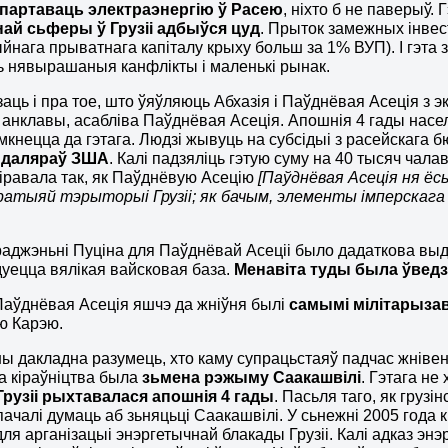
спартаваць электраэнергію ў Расею
, ніхто б не паверыў.
най сьферы ў Грузіі адбыўся цуд
. Прыток замежных інвес
йнага прыватнага капіталу крыху больш за 1% ВУП). І гэта з 
ь нявырашаныя канфлікты і маленькі рынак.
заць і пра тое, што ўяўляюць Абхазія і Паўднёвая Асеція з э
я анклавы, асабліва Паўднёвая Асеція. Апошнія 4 гады насел
імкнецца да гэтага. Людзі жывуць на субсідыі з расейскага б
 даляраў ЗША
. Калі падзяліць гэтую суму на 40 тысяч чала
зіравала так, як Паўднёвую Асецію
[Паўднёвая Асеція ня ёс
атыяй тэрыторыі Грузіі; як бачым, элементы імперскага
аджэньні Пуціна для Паўднёвай Асеціі было дадаткова выдз
уецца вялікая вайсковая база.
Менавіта туды была ўведз
 Паўднёвая Асеція яшчэ да жніўня былі
самымі мілітарызав
ю Карэю.
ы дакладна разумець, хто каму супрацьстаяў падчас жнівень
а кіраўніцтва была
зьмена рэжыму Саакашвілі
. Гэтага не 
Грузіі рыхтавалася апошнія 4 гады
. Пасьля таго, як гру
пачалі думаць аб зьняцьці Саакашвілі. У сьнежні 2005 года к
для арганізацыі энэргетычнай блакады Грузіі. Калі адказ э