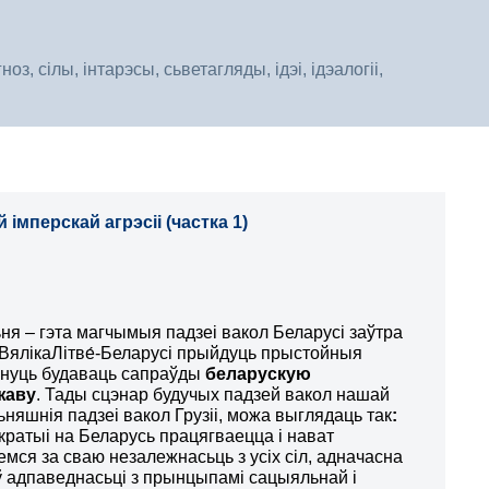
, сілы, інтарэсы, сьветагляды, ідэі, ідэалогіі,
мперскай агрэсіі (частка 1)
ьня – гэта магчымыя падзеі вакол Беларусі заўтра
ў ВялікаЛітве́-Беларусі прыйдуць прыстойныя
ачнуць будаваць сапраўды
беларускую
жаву
. Тады сцэнар будучых падзей вакол нашай
ьняшнія падзеі вакол Грузіі, можа выглядаць так
:
кратыі на Беларусь працягваецца і нават
мся за сваю незалежнасьць з усіх сіл, адначасна
адпаведнасьці з прынцыпамі сацыяльнай і