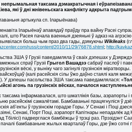
і непрымальная таксама дэмакратычная і еўрапеізавана
іева, які ў дні жнівеньскага канфлікту адкрыта падтрыма
таваньня артыкула сп. Іларыёнава)
менавіта Іларыёнаў апавядаў праўду пра вайну Расеі супраць 
алі, што Расея пачала ваенныя дзеяньні ў адказ на агрэсію Г
выявілася больш чым праз два гады, дзякуючы
Wikileaks
(гл
kazcenter.com/russ/content/2010/11/29/76878.shtml
;
http://kavk
льства ЗША ў Грузіі паведамляла ў сваіх дэпешах у Дзярждэ
замежных спраў Грузіі
Грыгол Вашадзэ
сабраў паслоў і пав
рузінскія вёскі, у выніку чаго загінулі грузінскія міратворц
 вайскоўцаў (калі расейскія сілы ўжо даўно стаялі каля межа
). У дэпешы пасольства ЗША таксама паведамлялася: «
Тол
йскі агонь па грузінскіх вёсках, пачалося наступленьн
 таксама інфармавалася, што шматлікія базы, аэрапорты і п
ню расейскімі самалётамі. Бамбаваньні працягнуліся ў дзё
скія аб’екты ў грузінскім горадзе Горы. У Сенакі і Поці дзе
азіяні, Сенакі, Порт Поці, аэрапорт Капітнары непадалёк ад К
ад Тбілісі) падверглася бамбёжцы ў трэці раз. Прэзідэнт Саа
пачалі бамбаваньне жылых кварталаў Горы, дзе ўжо сотні 