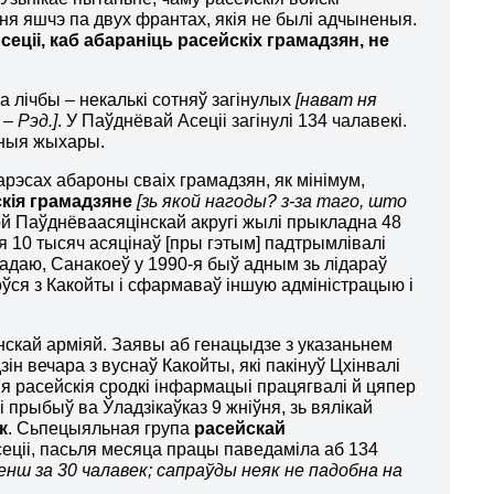
ўня яшчэ па двух франтах, якія не былі адчыненыя.
ціі, каб абараніць расейскіх грамадзян, не
 лічбы – некалькі сотняў загінулых
[нават ня
 – Рэд.]
. У Паўднёвай Асеціі загінулі 134 чалавекі.
ірныя жыхары.
арэсах абароны сваіх грамадзян, як мінімум,
скія грамадзяне
[зь якой нагоды? з-за таго, што
ой Паўднёваасяцінскай акругі жылі прыкладна 48
я 10 тысяч асяцінаў [пры гэтым] падтрымлівалі
гадаю, Санакоеў у 1990-я быў адным зь лідараў
шоўся з Какойты і сфармаваў іншую адміністрацыю і
зінскай арміяй. Заявы аб генацыдзе з указаньнем
зін вечара з вуснаў Какойты, які пакінуў Цхінвалі
я расейскія сродкі інфармацыі працягвалі й цяпер
і прыбыў ва Ўладзікаўказ 9 жніўня, зь вялікай
к
. Сьпецыяльная група
расейскай
еціі, пасьля месяца працы паведаміла аб 134
енш за 30 чалавек; сапраўды неяк не падобна на