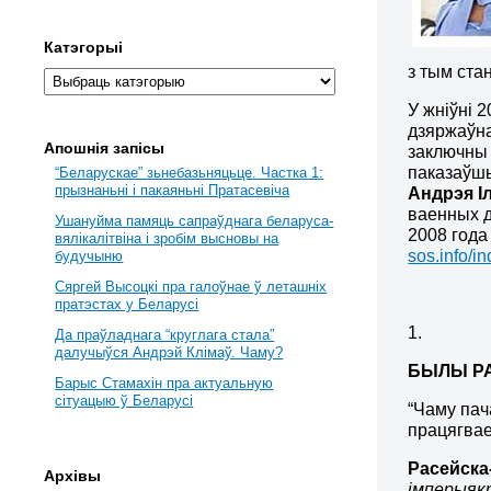
Катэгорыі
з тым стан
У жніўні 
дзяржаўна
Апошнія запісы
заключны 
паказаўшы
“Беларускае” зьнебазьняцьце. Частка 1:
прызнаньні і пакаяньні Пратасевіча
Андрэя І
ваенных д
Ушануйма памяць сапраўднага беларуса-
2008 года
вялікалітвіна і зробім высновы на
sos.info/
будучыню
Сяргей Высоцкі пра галоўнае ў леташніх
пратэстах у Беларусі
1.
Да праўладнага “круглага стала”
далучыўся Андрэй Клімаў. Чаму?
БЫЛЫ РА
Барыс Стамахін пра актуальную
сітуацыю ў Беларусі
“Чаму пач
працягвае
Расейска
Архівы
імперыякр