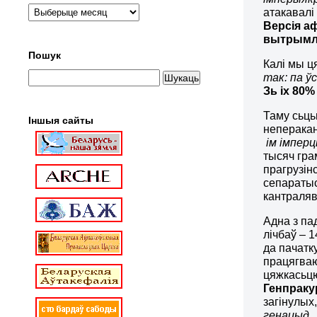
атакавалі
Версія а
вытрымлі
Пошук
Калі мы ц
так: па ў
Зь іх 80%
Таму сьць
Іншыя сайты
неперака
ім імперц
тысяч гра
прагрузін
сепаратыс
кантралява
Адна з па
лічбаў – 1
да пачатк
працягваюц
цяжкасьцю
Генпрак
загінулых
генацыд… 