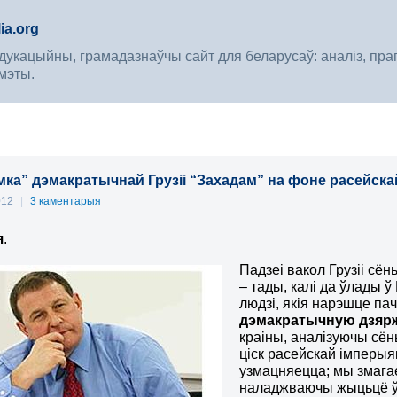
ia.org
укацыйны, грамадазнаўчы сайт для беларусаў: аналіз, прагноз
мэты.
ка” дэмакратычнай Грузіі “Захадам” на фоне расейскай і
012
|
3 каментарыя
я
.
Падзеі вакол Грузіі сён
– тады, калі да ўлады 
людзі, якія нарэшце п
дэмакратычную дзяр
краіны, аналізуючы сён
ціск расейскай імперыя
узмацняецца; мы змагае
наладжваючы жыцьцё ў 