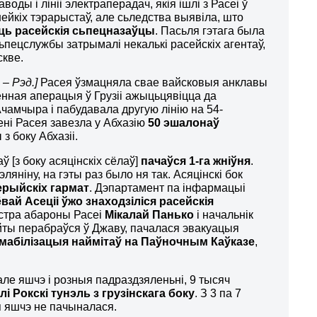
оды і лініі электраперадач, якія ішлі з Расеі ў
нейкіх тэрарыстаў, але сьледства выявіла, што
ць расейскія сьпецназаўцы
. Пасьля гэтага была
 сьпецслужбы затрымалі некалькі расейскіх агентаў,
скве.
 – Рэд.]
Расея ўзмацняла свае вайсковыя анклавы
аенная аперацыя ў Грузіі ажыцьцявіцца да
Ачамчыра і пабудавала другую лінію на 54-
вені Расея завезла у Абхазію
50 эшалонаў
з боку Абхазіі.
 [з боку асяцінскіх сёлаў]
пачаўся 1-га жніўня
.
ляніну, на гэты раз было ня так. Асяцінскі бок
лерыйскіх гармат
. Дэпартамент па інфармацыі
ай Асеціі ўжо знаходзіліся расейскія
ністра абароны Расеі
Мікалай Панько
і начальнік
ойты перабраўся ў Джаву, пачалася эвакуацыя
я мабілізацыя наймітаў на Паўночным Каўказе
,
 але яшчэ і розныя падраздзяленьні, 9 тысяч
лі Рокскі тунэль з грузінскага боку
. З 3 па 7
я яшчэ не пачыналася.