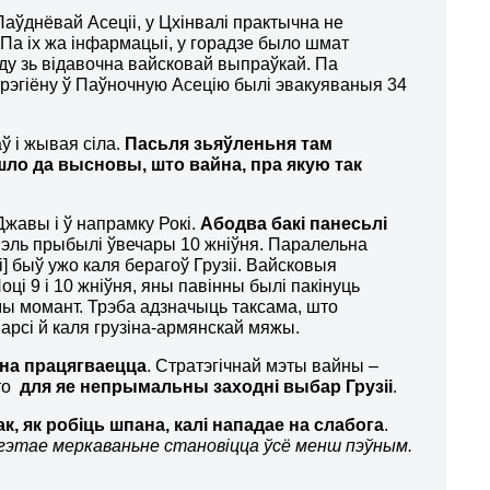
Паўднёвай Асеціі, у Цхінвалі практычна не
. Па іх жа інфармацыі, у горадзе было шмат
ду зь відавочна вайсковай выпраўкай. Па
 рэгіёну ў Паўночную Асецію былі эвакуяваныя 34
ў і жывая сіла.
Пасьля зьяўленьня там
шло да высновы, што вайна, пра якую так
 Джавы і ў напрамку Рокі.
Абодва бакі панесьлі
унэль прыбылі ўвечары 10 жніўня. Паралельна
] быў ужо каля берагоў Грузіі. Вайсковыя
Поці 9 і 10 жніўня, яны павінны былі пакінуць
мы момант. Трэба адзначыць таксама, што
арсі й каля грузіна-армянскай мяжы.
яна працягваецца
. Стратэгічнай мэты вайны –
што
для яе непрымальны заходні выбар Грузіі
.
ак, як робіць шпана, калі нападае на слабога
.
[гэтае меркаваньне становіцца ўсё менш пэўным.