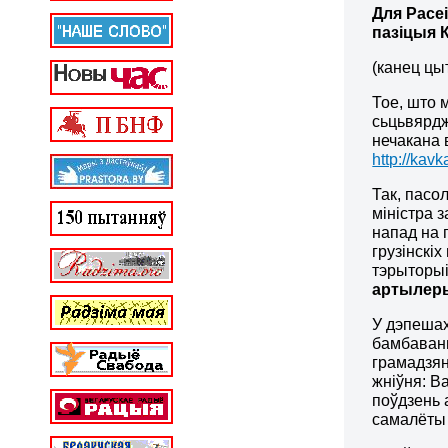
Для Расе
пазіцыя К
(канец цы
Тое, што 
сьцьвярдж
нечакана 
http://kav
Так, пасо
міністра 
напад на г
грузінскіх
тэрыторыі
артылеры
У дэпешах
бамбавань
грамадзян
жніўня: В
поўдзень 
самалёты 