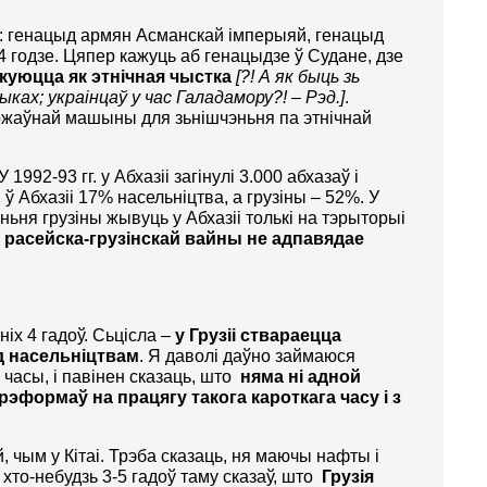
: генацыд армян Асманскай імперыяй, генацыд
 годзе. Цяпер кажуць аб генацыдзе ў Судане, дзе
ікуюцца як этнічная чыстка
[?! А як быць зь
ах; украінцаў у час Галадамору?! – Рэд.]
.
ржаўнай машыны для зьнішчэньня па этнічнай
 У 1992-93 гг. у Абхазіі загінулі 3.000 абхазаў і
ў Абхазіі 17% насельніцтва, а грузіны – 52%. У
ньня грузіны жывуць у Абхазіі толькі на тэрыторыі
 расейска-грузінскай вайны не адпавядае
ніх 4 гадоў. Сьцісла –
у Грузіі ствараецца
д насельніцтвам
. Я даволі даўно займаюся
 часы, і павінен сказаць, што
няма ні адной
рэформаў на працягу такога кароткага часу і з
, чым у Кітаі. Трэба сказаць, ня маючы нафты і
б хто-небудзь 3-5 гадоў таму сказаў, што
Грузія