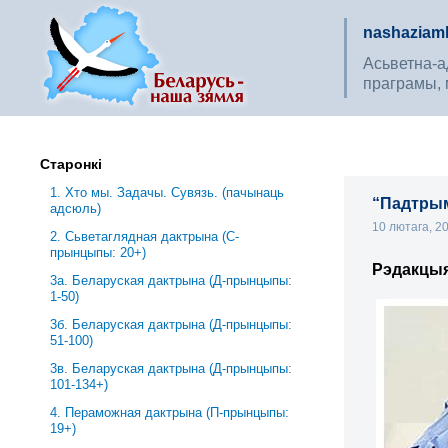
nashaziaml
Асьветна-ад
праграмы, 
Старонкі
1. Хто мы. Задачы. Сувязь. (пачынаць
“Падтрым
адсюль)
10 лютага, 2
2. Сьветаглядная дактрына (С-
прынцыпы: 20+)
Рэдакцы
3a. Беларуская дактрына (Д-прынцыпы:
1-50)
3б. Беларуская дактрына (Д-прынцыпы:
51-100)
3в. Беларуская дактрына (Д-прынцыпы:
101-134+)
4. Пераможная дактрына (П-прынцыпы:
19+)