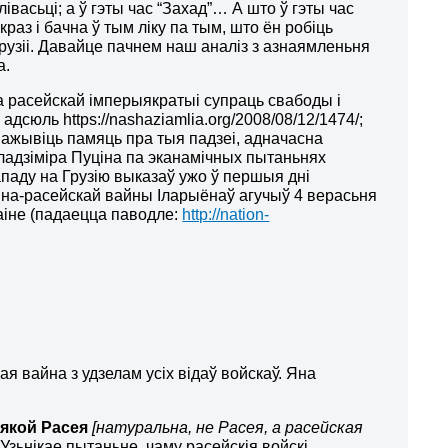
васьці; а ў гэты час “Захад”… А што ў гэты час
якраз і бачна ў тым ліку па тым, што ён робіць
Грузіі. Давайце пачнем наш аналіз з азнаямленьня
а.
на расейскай імперыякратыі супраць свабоды і
дсюль https://nashaziamlia.org/2008/08/12/1474/;
аб ажывіць памяць пра тыя падзеі, адначасна
адзіміра Пуціна па эканамічных пытаньнях
нападу на Грузію выказаў ужо ў першыя дні
іна-расейскай вайны Іларыёнаў агучыў 4 верасьня
аіне (падаецца паводле:
http://nation-
 вайна з удзелам усіх відаў войскаў. Яна
 якой Расея
[натуральна, не Расея, а расейская
 Узьнікае пытаньне, чаму расейскія войскі