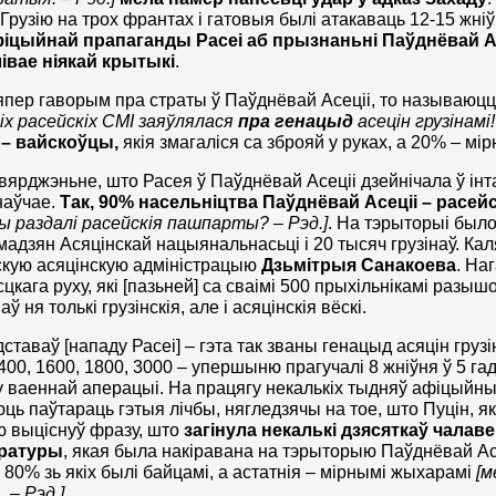
 Грузію на трох франтах і гатовыя былі атакаваць 12-15 жні
фіцыйнай прапаганды Расеі аб прызнаньні Паўднёвай Асе
вае ніякай крытыкі
.
япер гаворым пра страты ў Паўднёвай Асеціі, то называюцца
сіх расейскіх СМІ заяўлялася
пра генацыд
асецін грузінамі!
 – вайскоўцы,
якія змагаліся са зброяй у руках, а 20% – м
вярджэньне, што Расея ў Паўднёвай Асеціі дзейнічала ў інт
наўчае.
Так, 90% насельніцтва Паўднёвай Асеціі – расей
ы раздалі расейскія пашпарты? – Рэд.]
. На тэрыторыі был
мадзян Асяцінскай нацыянальнасьці і 20 тысяч грузінаў. Кал
скую асяцінскую адміністрацыю
Дзьмітрыя Санакоева
. На
цкага руху, які [пазьней] са сваімі 500 прыхільнікамі разы
ў ня толькі грузінскія, але і асяцінскія вёскі.
дставаў [нападу Расеі] – гэта так званы генацыд асяцін гру
400, 1600, 1800, 3000 – упершыню прагучалі 8 жніўня ў 5 гад
у ваеннай аперацыі. На працягу некалькіх тыдняў афіцыйны
ь паўтараць гэтыя лічбы, нягледзячы на ​​тое, што Пуцін, як
 выціснуў фразу, што
загінула некалькі дзясяткаў чалаве
уратуры
, якая была накіравана на тэрыторыю Паўднёвай Ас
, 80% зь якіх былі байцамі, а астатнія – мірнымі жыхарамі
[м
– Рэд.]
.