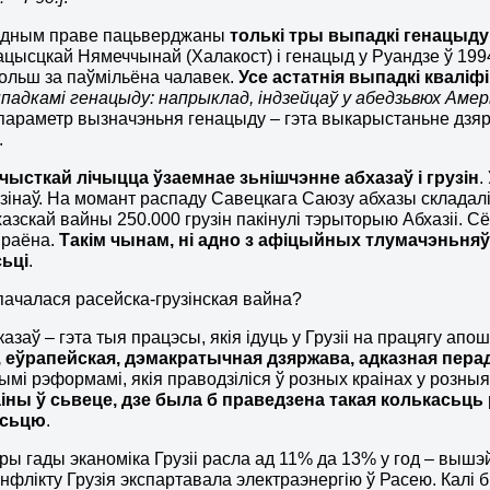
одным праве пацьверджаны
толькі тры выпадкі генацыду
ацысцкай Нямеччынай (Халакост) і генацыд у Руандзе ў 1994
больш за паўмільёна чалавек.
Усе астатнія выпадкі кваліф
падкамі генацыду: напрыклад, індзейцаў у абедзьвюх Амерык
араметр вызначэньня генацыду – гэта выкарыстаньне дзя
.
 чысткай лічыцца ўзаемнае зьнішчэнне абхазаў і грузін
.
узінаў. На момант распаду Савецкага Саюзу абхазы складалі 
хазскай вайны 250.000 грузін пакінулі тэрыторыю Абхазіі. Сё
 раёна.
Такім чынам, ні адно з афіцыйных тлумачэньняў
сьці
.
 пачалася расейска-грузінская вайна?
казаў – гэта тыя працэсы, якія ідуць у Грузіі на працягу апош
, еўрапейская, дэмакратычная дзяржава, адказная пера
ымі рэформамі, якія праводзіліся ў розных краінах у розныя
іны ў сьвеце, дзе была б праведзена такая колькасьць 
асьцю
.
ры гады эканоміка Грузіі расла ад 11% да 13% у год – вышэй
канфлікту Грузія экспартавала электраэнергію ў Расею. Калі 