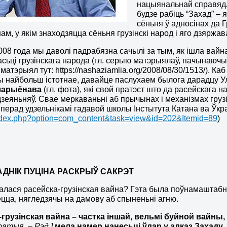
нацыянальнай справядлі
будзе рабіць “Захад” – 
сёньня ў адносінах да 
ам, у якім знаходзяцца сёньня грузінскі народ і яго дзяржав
2008 года мы даволі падрабязна сачылі за тым, як ішла вай
сьці грузінскага народа (гл. серыю матэрыялаў, пачынаючы а
матэрыял тут: https://nashaziamlia.org/2008/08/30/1513/). К
 найбольш істотнае, давайце паслухаем былога дарадцу Ул
ларыёнава
(гл. фота), які свой пратэст што да расейскага 
зеяньняў. Свае меркаваньні аб прычынах і механізмах груз
 перад удзельнікамі гадавой школы Інстытута Катана ва Ўкр
index.php?option=com_content&task=view&id=202&Itemid=89
)
ДНІК ПУЦІНА
РАСКРЫ
Ў
С
АКРЭТ
алася расейска-грузінская вайна? Гэта была поўнамаштабная
цца, нягледзячы на ​​дамову аб спыненьні агню.
-грузінская вайна – частка іншай, вельмі буйной вайны,
атыя. – Рэд.]
мела намер нанесьці ўдар у адказ Захаду
.