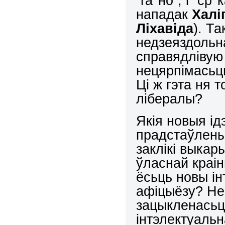
“га*но”, і “ср
нападак
Халі
Ліхавіда
). Т
недзеяздольн
справядлівую
нецярпімасьц
Ці ж гэта ня 
лібералы?
Якія новыя ід
прадстаўлены
заклікі выкар
ўласнай краін
ёсьць новы і
афіцыёзу? Не!
зацыкленасьць
інтэлектуаль