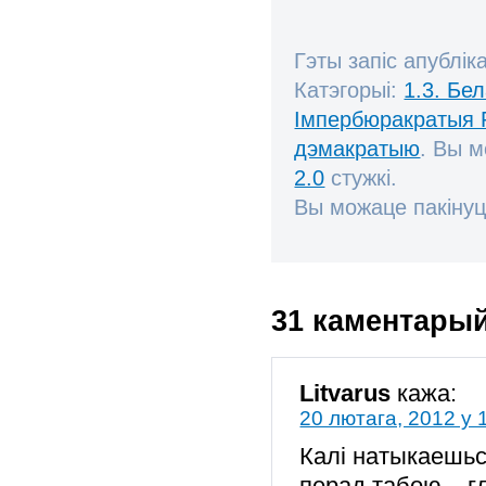
Гэты запіс апублік
Катэгорыі:
1.3. Бе
Імпербюракратыя 
дэмакратыю
. Вы 
2.0
стужкі.
Вы можаце пакінуц
31 каментары
Litvarus
кажа:
20 лютага, 2012 у 
Калі натыкаешьс
перад табою – г