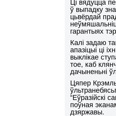
Ці вядуцца пе
ў выпадку зн
цьвёрдай пра
неўмяшальніц
гарантыях тэ
Калі задаю та
апазіцыі ці і
выклікае ступ
тое, каб клян
дачыненьні ў
Цяпер Крэмль
ўльтранебясьп
“Еўразійскі с
поўная экана
дзяржавы.