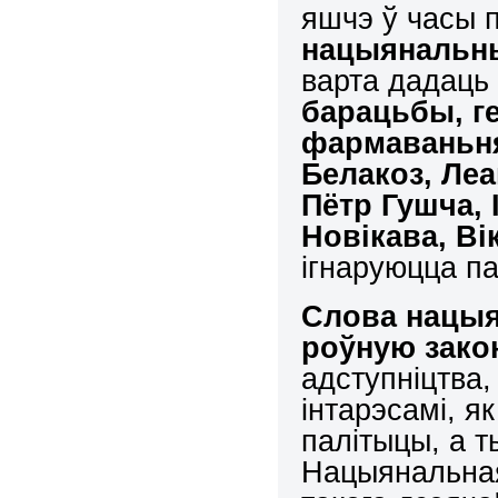
яшчэ ў часы 
нацыянальны
варта дадац
барацьбы, ге
фармаваньн
Белакоз, Леа
Пётр Гушча, 
Новікава, Ві
ігнаруюцца п
Слова нацыя
роўную зако
адступніцтва
інтарэсамі, я
палітыцы, а 
Нацыянальная