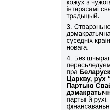
кожух з чужог
інтарэсамі св
традыцый.
3. Стварэньн
дэмакратычнай
суседніх краі
новага.
4. Без шчыраг
перасьледуем
пра
Беларус
Царкву, рух
Партыю Сваб
дэмакратыч
партыі й рухі
фінансаваньн