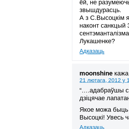
ёй, не разумеюч
звышдурасць.
А з С.Высоцкім 
наконт санкцый З
сентэманталізма
Лукашенке?
Адказаць
moonshine
кажа
21 лютага, 2012 у 
“….адабраўшы сь
дзіцячае лапата
Якое можа быць 
Высоцкі! Увесь ч
Адказаць