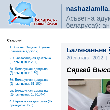
nashaziamlia
Асьветна-аду
беларусаў: ана
сьветагляды, і
Старонкі
1. Хто мы. Задачы. Сувязь.
Баляваньне 
(пачынаць адсюль)
20 лютага, 2012
|
2. Сьветаглядная дактрына
(С-прынцыпы: 20+)
Сяргей Высо
3a. Беларуская дактрына
(Д-прынцыпы: 1-50)
3б. Беларуская дактрына
(Д-прынцыпы: 51-100)
3в. Беларуская дактрына
(Д-прынцыпы: 101-134+)
4. Пераможная дактрына (П-
прынцыпы: 19+)