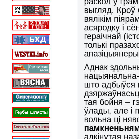
раскол у грам
выгляд. Кроў 
вялікім піяра
асяродку і сё
гераічнай (іс
толькі празах
апазіцыянеры
Аднак здольн
нацыянальна-
што адбыўся 
дзяржаўнасьці
тая бойня – г
ўлады, але і 
вольна ці ня
памкненьня
адкінутая наз