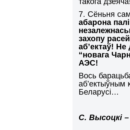
такога дзеяча
7. Сёньня са
абарона палі
незалежнась
захопу расей
аб’ектаў! Не
“новага Чар
АЭС!
Вось барацьб
аб’ектыўным к
Беларусі…
С. Высоцкі –