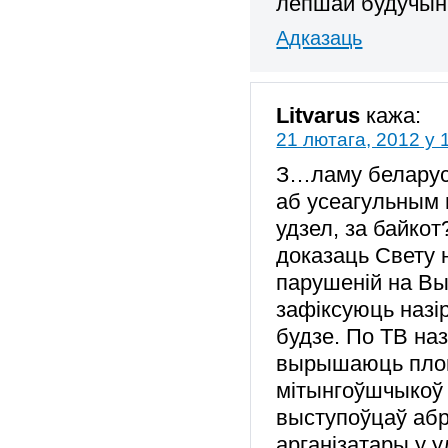
лепшай будучыні
Адказаць
Litvarus
кажа:
21 лютага, 2012 у 
З…ламу беларусу
аб усеагульным 
удзел, за байкот
доказаць Свету 
парушеній на Выб
зафіксуюць назір
будзе. По ТВ наз
вырышаюць плош
мітынгоўшчыкоў 
выступоўцаў абр
арганізатары,у 