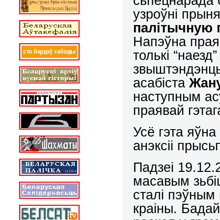
сьпецнарада 
узроўні прын
палітычную 
Напэўна прая
толькі “наезд
звыштэндэнцы
асабіста
Жану
наступным а
праявай гэтаг
Усё гэта яўна
анэксіі прыс
Падзеі 19.12.
масавым зьбі
сталі пэўным
краіны. Бадай