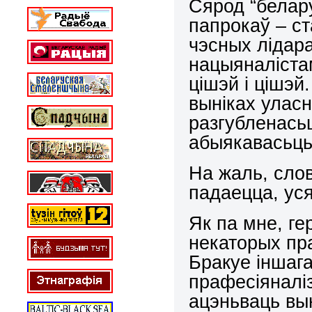
Сярод “белар
папрокаў – ст
чэсных лідара
нацыяналістам
цішэй і цішэй
выніках уласн
разгубленасьц
абыякавасьць
На жаль, слов
падаецца, ус
Як па мне, ге
некаторых пра
Бракуе іншага
прафесіяналі
ацэньваць вын