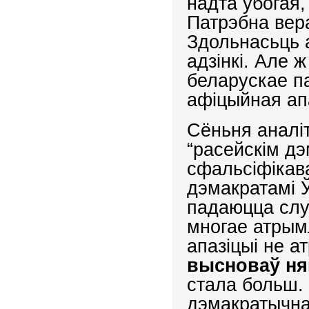
надта ўбогая,
Патрэбна вер
Здольнасьць а
адзінкі. Але 
беларускае па
афіцыйная а
Сёньня аналі
“расейскім дэ
сфальсіфікав
дэмакратамі Ў
падаюцца слу
многае атрым
апазіцыі не а
высноваў н
стала больш. 
дэмакратычна