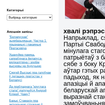
Катэгорыі
хвалі рэпрэ
Апошнія запісы
Напрыклад, с
“Беларускае”
зьнебазьняцьце. Частка 1:
Партыі Свабо
прызнаньні і пакаяньні
Пратасевіча
мінулага стаг
Ушануйма памяць
патрыётаў з б
сапраўднага беларуса-
сябе з боку К
вялікалітвіна і зробім
высновы на будучыню
аўтар гэтых р
Сяргей Высоцкі пра галоўнае
падыход, як н
ў леташніх пратэстах у
Беларусі
апазіцыі й ап
Да праўладнага “круглага
беларускай а
стала” далучыўся Андрэй
Клімаў. Чаму?
выразнай ста
Барыс Стамахін пра
замоўчваньня
актуальную сітуацыю ў