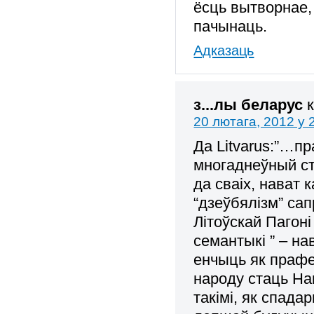
ёсць вытворнае, 
пачынаць.
Адказаць
з...лы беларус
20 лютага, 2012 у 
Да Litvarus:”…п
многаднеўный ст
да сваіх, нават к
“дзеўбялізм” сап
Літоўскай Пагоні
семантыкі ” – 
енчыць як прафе
народу стаць Нац
такімі, як спада