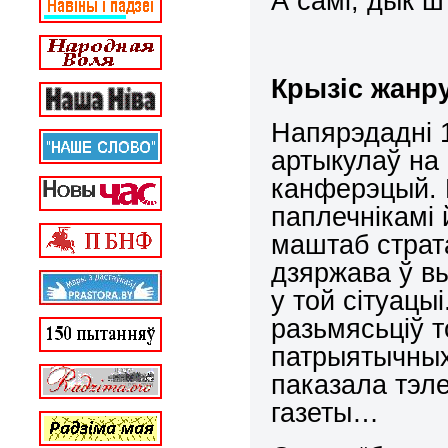
А самі, дык ш
Крызіс жанр
Напярэдадні 1
артыкулаў на 
канферэцый. 
паплечнікамі 
маштаб страта
дзяржава ў в
у той сітуацы
разьмясьціў т
патрыятычных 
паказала тэл
газеты…