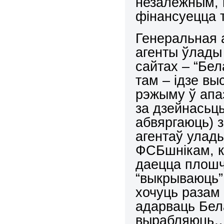
незалежным, 
фінансуецца т
Генеральная а
агенты ўлады 
сайтах – “Бел
там – ідзе вы
рэжыму ў апаз
за дзейнасьць
абвяргаюць) 
агентаў улады
ФСБшнікам, 
даецца плошч
“выкрываюць” 
хочуць разам 
адарваць Бел
вырабляюць