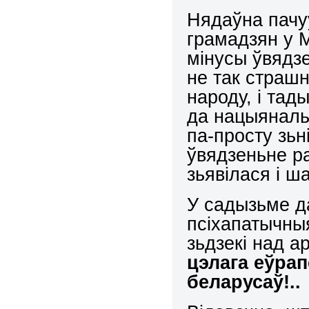
Нядаўна пачу
грамадзян у М
мінусы ўвядзе
не так страш
народу, і тад
да нацыяналь
па-просту зьн
ўвядзеньне ра
зьявілася і ш
У садызьме д
псіхапатычны
зьдзекі над 
цэлага еўрап
беларусаў!
..