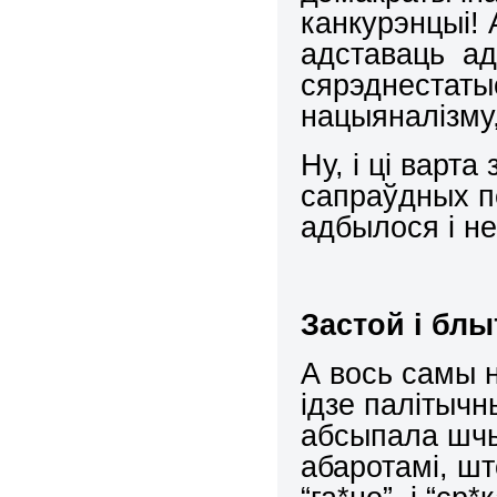
канкурэнцыі! 
адставаць ад
сярэднестаты
нацыяналізму,
Ну, і ці варта
сапраўдных п
адбылося і н
Застой і блы
А вось самы н
ідзе палітыч
абсыпала шчы
абаротамі, шт