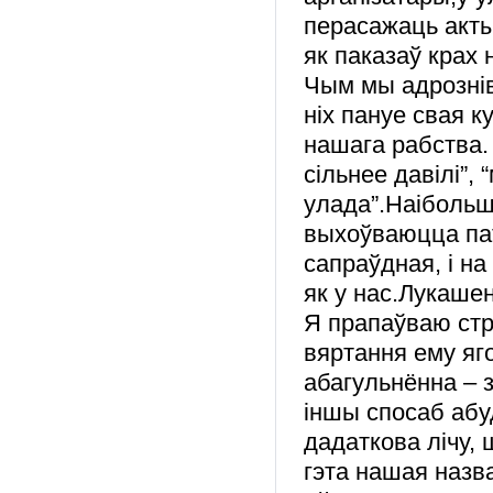
перасажаць акты
як паказаў крах
Чым мы адрознів
ніх пануе свая к
нашага рабства.
сільнее давілі”,
улада”.Наібольш
выхоўваюцца пат
сапраўдная, і на 
як у нас.Лукаше
Я прапаўваю стр
вяртання ему яго
абагульнённа – 
іншы спосаб абу
дадаткова лічу, 
гэта нашая назва