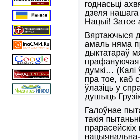
годнасьці ахв
дзеля нашага
Нацыі! Затое
Вяртаючыся да
амаль няма п
дыктатараў мя
прафануючая 
думкі… (Калі 
пра тое, каб 
ўлазіць у спр
душыць Грузі
Галоўнае пыт
такія пытаньн
прарасейскіх 
нацыянальна-