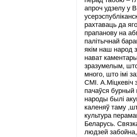
апроч удзелу у 
усерэспубліканс
рахтаваць да яг
прапанову на аб
палітычнай бара
якім наш народ з
нават каментары
зразумелым, што 
много, што імі 
СМІ. А.Міцкевіч
пачаўся бурный 
народы былі аку
каленяў таму ,шт
культура перама
Беларусь. Связк
людзей забойна,