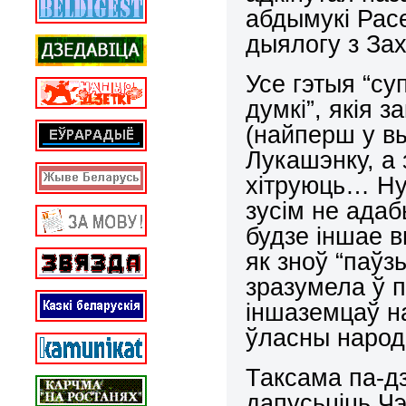
абдымукі Расе
дыялогу з 
Усе гэтыя “су
думкі”, якія 
(найперш у в
Лукашэнку, а 
хітруюць… Ну,
зусім не ада
будзе іншае 
як зноў “паўз
зразумела ў 
іншаземцаў н
ўласны народ
Таксама па-д
дапусьціць Чэ