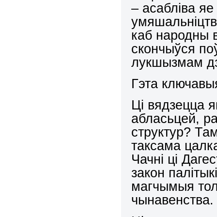
– асабліва яе
умяшальніцтв
каб народны в
скончыўся по
лукшызмам д
Гэта ключавыя
Ці вядзецца я
абласьцей, ра
структур? Там
таксама цалк
Чачні ці Даге
закон паліты
магчымыя тол
чынавенства.