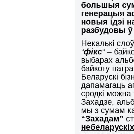
большыя сум
генерацыя а
новыя ідэі 
разбудовы ў
Некалькі слоў
“
фікс
“
– байко
выбарах альб
байкоту патра
Беларускі біз
дапамагаць а
сродкі можна 
Захадзе, альб
мы з сумам к
“Захадам”
ст
небеларускі