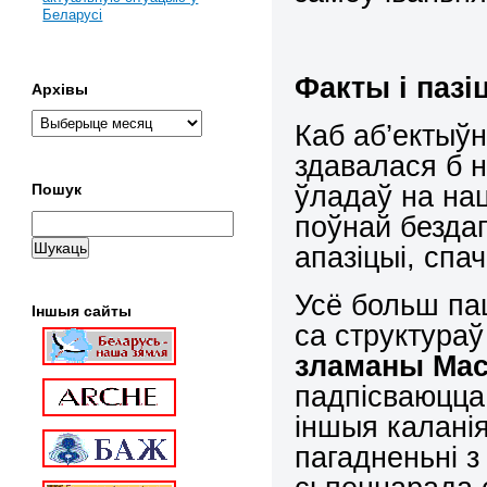
Беларусі
Факты і пазі
Архівы
Каб аб’ектыў
здавалася б 
ўладаў на на
Пошук
поўнай безда
апазіцыі, спа
Усё больш п
Іншыя сайты
са структура
зламаны Ма
падпісваюцца
іншыя калані
пагадненьні 