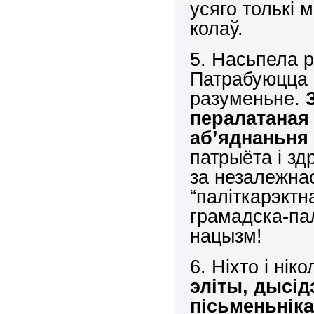
усяго толькі
колаў.
5. Насьпела 
Патрабуюцца 
разуменьне.
пералатаная 
аб’яднаньня 
патрыёта і зд
за незалежна
“паліткарэктн
грамадска-пал
нацызм!
6. Ніхто і нік
эліты, дысід
пісьменьнік