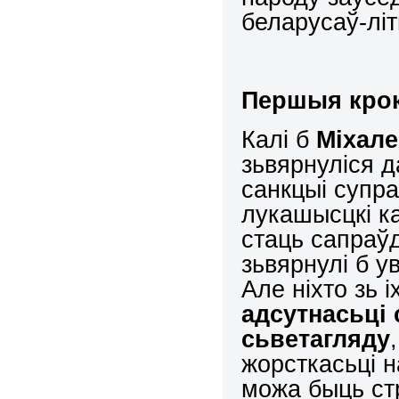
беларусаў-літ
Першыя крок
Калі б
Міхале
зьвярнуліся д
санкцыі супра
лукашысцкі к
стаць сапраў
зьвярнулі б у
Але ніхто зь 
адсутнасьці 
сьветагляду
жорсткасьці 
можа быць ст