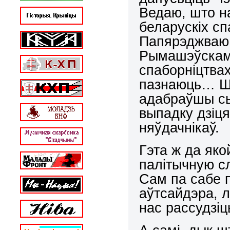
Ведаю, што на
беларускіх сп
Папярэджваю:
Рымашэўскаму
спаборніцтва
пазнаюць… Ш
адабраўшы сь
выпадку дзіц
няўдачнікаў.
Гэта ж да яко
палітычную сл
Сам па сабе 
аўтсайдэра, л
нас рассудзіц