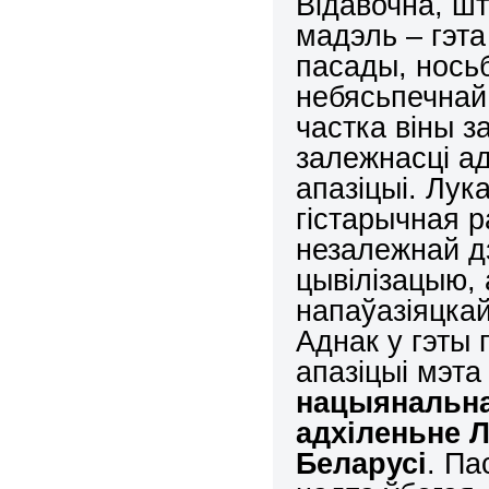
Відавочна, ш
мадэль – гэта
пасады, носьб
небясьпечнай
частка віны з
залежнасці ад
апазіцыі. Лук
гістарычная р
незалежнай д
цывілізацыю,
напаўазіяцкай
Аднак у гэты 
апазіцыі мэт
нацыянальна
адхіленьне Л
Беларусі
. Па