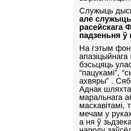
Служыць дыск
але служыць
расейскага 
падзеньня ў
На гэтым фон
апазіцыйнага 
бэсьцяць ула
“пацукамі”, “
ахвяры” . Сяб
Аднак шляхта 
маральнага а
маскавітамі, 
мечам у руках
а ня ў зьдзек
народу заўсё