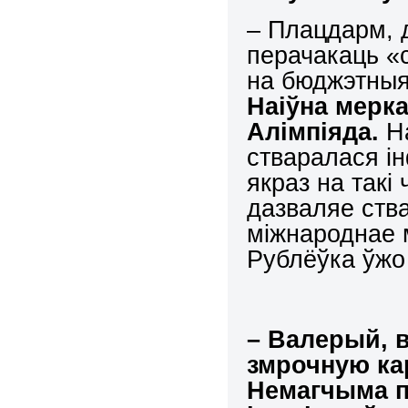
– Плацдарм, д
перачакаць «
на бюджэтныя
Наіўна
мерка
Алімпіяда.
Н
стваралася ін
якраз на такі
дазваляе ств
міжнароднае 
Рублёўка ўжо
–
Валерый, в
змрочную кар
Немагчыма п