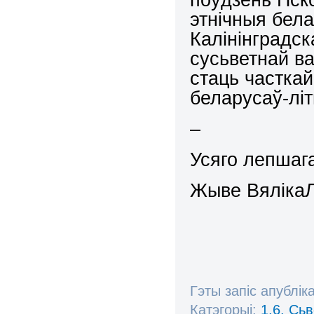
этнічныя бела
Калінінградск
сусьветнай в
стаць частка
беларусаў-літ
–
Усяго лепшага
Жыве Вяліка
Гэты запіс апублік
Катэгорыі:
1.6. Сь