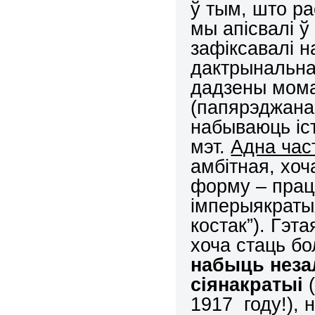
ў тым, што р
мы апісвалі ў
зафіксавалі н
дактрынальна
дадзены мома
(папярэджана 
набываюць іст
мэт.
Адна час
амбітная, хоч
форму – прац
імперыякраты
костак”). Гэт
хоча стаць бо
набыць неза
сіянакратыі
(
1917 году!), 