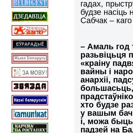
гадах, прыстр
будзе насіць 
Сабчак – каго
– Амаль год 
разьвіцьця п
«краіну падв
вайны і наро
анархіі, пад
большасьць, 
прадстаўнік
хто будзе ра
у вашым бача
і, можа быц
падзей на Б