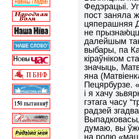
Федэрацыі. У
пост заняла 
цяперашняя Д
не прызнаю́ц
далейшым така
выбары, па К
кіраўніком ст
значыць, Матв
яна (Матвіенк
Пецярбурзе. 
і я хачу зьвя
гэтага часу “
радзей згадв
Выпадковасьць
думаю, вы ўж
на ролю «маці