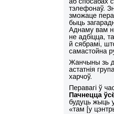
аб спосабах 
тэлефонаў. З
зможаце пера
быць загарадн
Аднаму вам н
не адбіцца, т
й сябрамі, што
самастойна р
Жанчыны зь д
астатнія гру
харчоў.
Перавагі ў ча
Пачнецца ўс
будуць жыць 
«там [у цэнтр