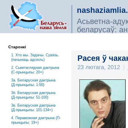
nashaziamlia
Асьветна-аду
беларусаў: ана
сьветагляды, і
Старонкі
1. Хто мы. Задачы. Сувязь.
Расея ў чака
(пачынаць адсюль)
23 лютага, 2012
|
2. Сьветаглядная дактрына
(С-прынцыпы: 20+)
3a. Беларуская дактрына
(Д-прынцыпы: 1-50)
3б. Беларуская дактрына
(Д-прынцыпы: 51-100)
3в. Беларуская дактрына
(Д-прынцыпы: 101-134+)
4. Пераможная дактрына (П-
прынцыпы: 19+)