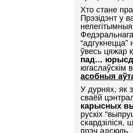
Хто стане пр
Прэзідэнт у в
нелегітымныя
Федэральнага
“адгукнецца” 
ўвесь цяжар 
пад… юрысд
югаслаўскім 
асобныя аўта
У дурнях, як 
сваёй цэнтра
карысных в
рускіх “выпру
скардзіліся, ш
прэч адсюль, 