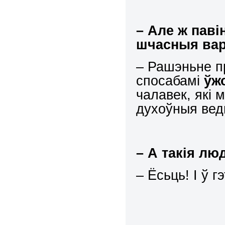
–
Але ж паві
шчасныя вар
– Рашэньне п
спосабамі
ўж
чалавек, які 
духоўныя вед
–
А такія лю
– Ёсьць! І ў 