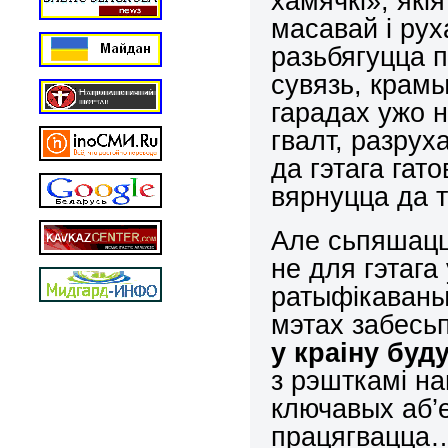
хамячкі», які
масавай і рух
разьбягуцца 
сувязь, крамы
гарадах ужо н
гвалт, разрух
да гэтага гат
вярнуцца да т
Але сьпяшацца
не для гэтага
ратыфікаваны
мэтах забесьп
у краіну бу
з рэшткамі н
ключавых аб’е
працягвацца