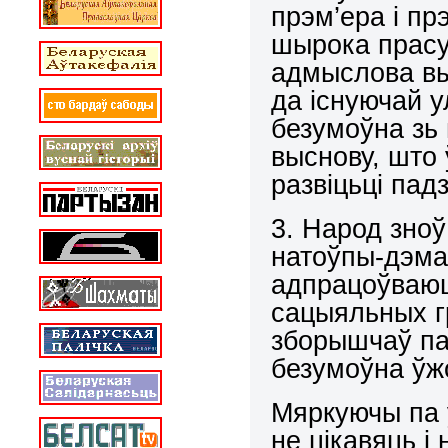
прэм’ера і пр
шырока прасу
адмыслова в
да існуючай у
безумоўна зь
выснову, што
развіцьці пад
3. Народ зноў
натоўпы-дэман
адпрацоўваюц
сацыяльных г
зборышчаў пак
безумоўна ўж
Мяркуючы па 
не цікавяць і