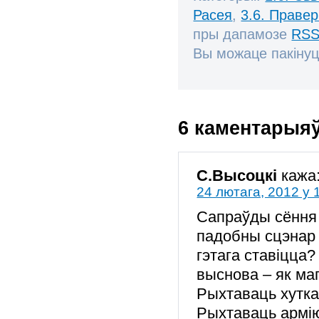
Расея
,
3.6. Праве
пры дапамозе
RSS
Вы можаце пакінуц
6 каментарыя
С.Высоцкі
кажа
24 лютага, 2012 у 
Сапраўды сёння 
падобны сцэнар 
гэтага ставіцца?
выснова – як ма
Рыхтаваць хутка
Рыхтаваць армію