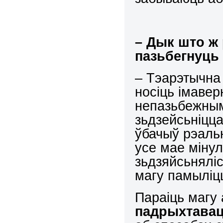
– Дык што ж
пазьбегнуць 
– Тэарэтычна
носіць імавер
непазьбежным,
зьдзейсьніцц
ўбачыў рэальн
усе мае мінул
зьдзяйсьнялі
магу памыліц
Параіць магу
падрыхтава