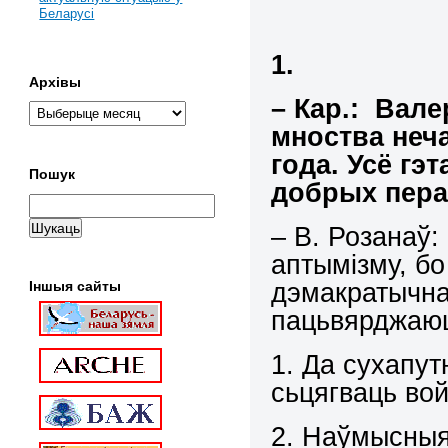
Беларусі
1.
Архівы
– Кар.: Вале
мноства неча
года. Усё гэ
Пошук
добрых пер
– В. Розанаў:
аптымізму, бо
дэмакратычнаг
Іншыя сайты
пацьвярджаюц
1. Да сухапу
сьцягваць вой
2. Наўмысныя