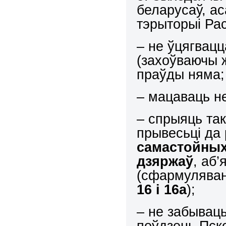
беларусаў, ас
тэрыторыі Рас
– не ўцягвацц
(захоўваючы ж
праўды няма
– мацаваць н
– спрыяць та
прывесьці да 
самастойны
дзяржаў
, аб
(сфармуляван
16 і 16а
);
– не забывац
поўдзень Пск