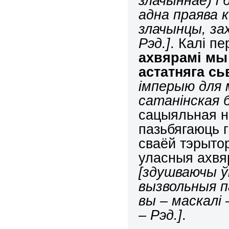
злачыннае) і
адна праява 
злачынцы, за
Рэд.]
. Калі п
ахвярамі мы
астатняга сь
імперыю для 
сатанінская 
сацыяльная н
пазьбягаюць 
сваёй тэрыто
уласныя ахв
[здушваючы ў
вызвольныя п
вы – маскалі 
– Рэд.]
.