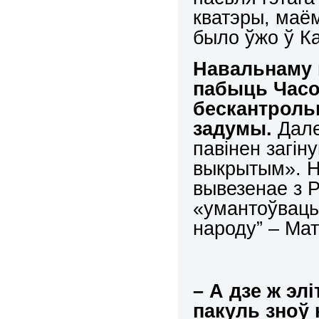
кватэры, маём
было ўжо ў Ка
Навальнаму 
пабыць Часо
бескантроль
задумы.
Дале
павінен загін
выкрытым». Н
вывезенае з Р
«умантоўваць»
народу” – Мат
–
А дзе ж элі
пакуль зноў