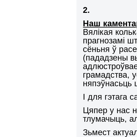
2.
Наш камента
Вялікая коль
прагнозамі шт
сёньня ў рас
(пададзены вы
адлюстроўвае
грамадства, у
няпэўнасьць 
І для гэтага 
Цяпер у нас 
тлумачыць, а
Зьмест актуа