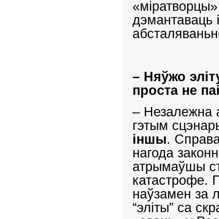
«міратворцы»
дэмантаваць і
абсталяваньн
– Няўжо
эліт
проста не п
– Незалежна а
гэтым сцэнары
іншы
. Справа
нагода законн
атрымаўшы ст
катастрофе. Г
наўзамен за л
“эліты” са ск