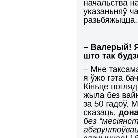
начальства на
указаньняў ча
разьбяжыцца. 
–
Валерый! Я 
што так будз
– Мне таксам
я ўжо гэта ба
Кіньце погляд
жыла без вай
за 50 гадоў. 
сказаць,
дона
без “месіянст
абгрунтоўваць