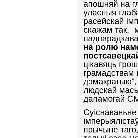
апошняй на г
уласныя глаб
расейскай імп
скажам так, 
падпарадкава
на ролю наме
постсавецка
цікавяць грош
грамадствам 
дэмакратыю”,
людскай масы
дапамогай СМ
Суіснаваньне 
імперыяліста
прычыне таго,