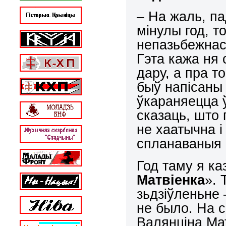
– На жаль, па
мінулы год, т
непазьбежнас
Гэта кажа ня
дару, а пра т
быў напісаны 
ўкараняецца ў
сказаць, што 
не хаатычна і
спланаваныя 
Год таму я ка
Матвіенка
». 
зьдзіўленьне 
не было. На 
Валянціна Ма