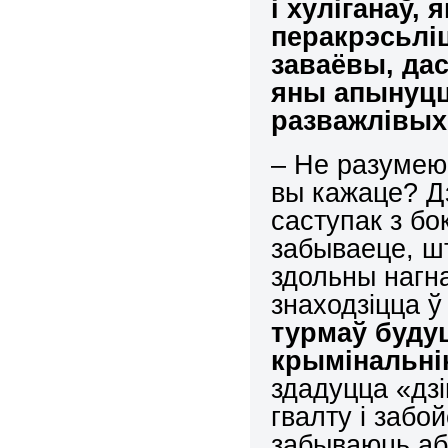
і хуліганаў,
перакрэсьлі
заваёвы, да
яны апынуцц
разважлівых
– Не разумею
вы кажаце? Д
саступак з бо
забываеце, шт
здольны нагна
знаходзіцца ў
турмаў буду
крымінальні
здадуцца «дз
гвалту і забо
забываюць аб