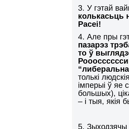
3. У гэтай в
колькасьць н
Расеі!
4. Але пры гэ
пазарэз трэ
то ў выгляд
Роооссссссии
“либеральна
толькі людскі
імперыі ў яе 
большых), ці
– і тыя, якія 
5. Зыходзячы 