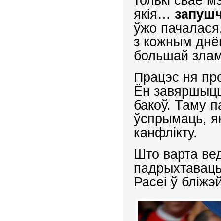
толькі свае мэ
якія…
запушч
ўжо пачалася.
з кожным днё
большай зла
Працэс ня пр
Ён завяршыцц
бакоў. Таму 
ўспрымаць, як
канфлікту.
Што варта ве
падрыхтаваць
Расеі ў бліж