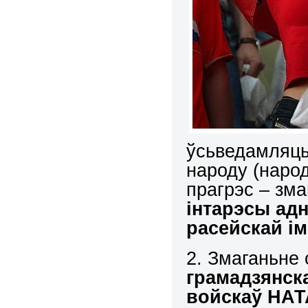
ўсьведамляць
народу (народ
прагрэс – зма
інтарэсы адн
расейскай і
2. Змаганьне
грамадзянск
войскаў НАТ