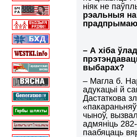
ніяк не паўпл
рэальныя на
прадпрымаюц
– А хіба
ўлад
прэтэндаваць
выбарах?
– Магла б. Н
адукацыі й са
Дастаткова зл
«пакараньняў 
чыноў, вызвал
адмяніць 282-
паабяцаць вя