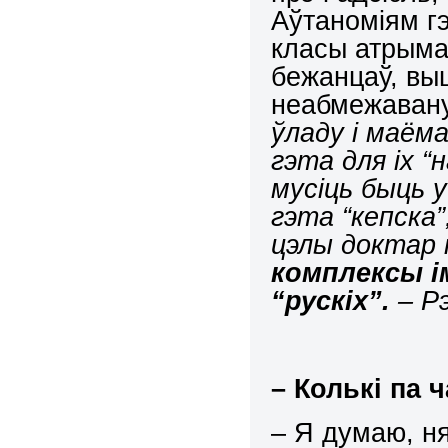
Аўтаноміям гэ
класы атрыма
бежанцаў, вы
неабмежавану
ўладу і маём
гэта для іх “
мусіць быць у
гэта “кепска”
цэлы доктар 
комплексы і
“рускіх”.
– Рэ
–
Колькі па 
– Я думаю, н