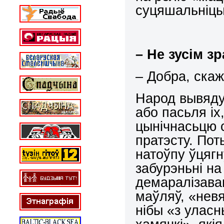
суцяшальніцы
– Не зусім з
– Добра, скаж
Народ вывяду
або пасьля іх
цынічнасьцю 
пратэсту. Пот
натоўпу ўцягн
забурэньні на
демаралізаван
маўляў, «нев
нібы «з улас