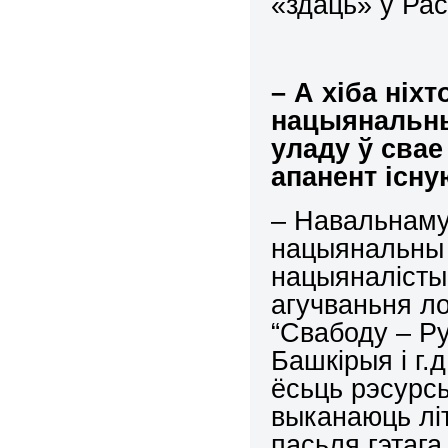
«здаць» у Рас
– А хіба ніх
нацыянальны
уладу ў свае
апанент існу
– Навальнаму
нацыянальны 
нацыяналісты
агучваньня ло
“Свабоду – Ру
Башкірыя і г.д
ёсьць рэсурсы
выканаюць лі
пасьля гэтага