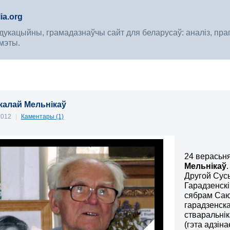
ia.org
укацыйны, грамадазнаўчы сайт для беларусаў: аналіз, прагноз
мэты.
калай Мельнікаў
 2012
|
Каментары (1)
24 верасьня
Мельнікаў
Другой Сус
Гарадзенскі
сябрам Саюз
гарадзенска
стваральнік
(гэта адзін