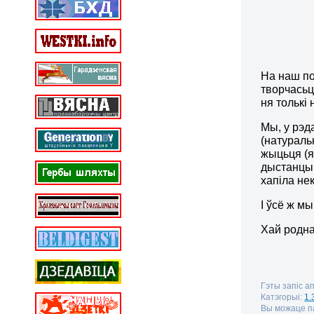
На наш по
творчасьц
ня толькі
Мы, у рэд
(натураль
жыцьця (я
дыстанцыі
хапіла не
І ўсё ж м
Хай родна
Гэты запіс а
Катэгорыі:
1.
Вы можаце па