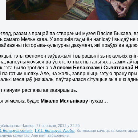
гляд, разам з працай па стварэньні музея Вясіля Быкава, 
ь самаго Мельнікава. У апошнія гады ён напісаў і выдаў не а
 найважны гісторыка-культурны дакумент, які праўдзіва адлю
акцыі, гэты феномен заўважылі і вырашылі зь некалькіх кніг-
на, кансультуючыся ва ўсіх істотных пытаньнях з самім аўта
к гэта было зроблена з
Алесем Белакозам
і
Сьвятланай Н
 па гэтым шляху. Але, на жаль, завяршыць гэтую працу пры
калькі месяцаў (на жаль, паўтарылася сітуацыя зь яшчэ ад
ы плануем распачатае завяршыць.
я зямелька будзе
Мікалю Мельнікаву
пухам…
публікаваны: Чацвер, 27 верасня, 2012 у 22:25
3. Беларусь сёньня
,
1.3.1. Беларусь. Асобы
. Вы можаце сачыць за каментарам
кінуць каментар. Але пінгі забаронены.