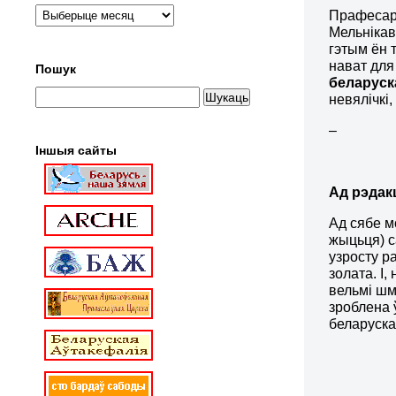
Прафеса
Мельнікав
гэтым ён 
нават для
Пошук
беларуск
невялічкі
–
Іншыя сайты
Ад рэдак
Ад сябе м
жыцьця) с
узросту 
золата. І
вельмі шм
зроблена 
беларуска