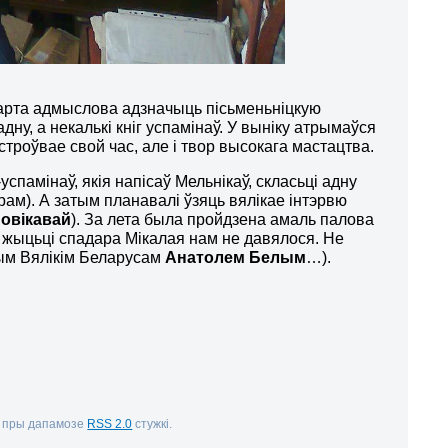
варта адмыслова адзначыць пісьменьніцкую
дну, а некалькі кніг успамінаў. У выніку атрымаўся
строўвае свой час, але і твор высокага мастацтва.
успамінаў, якія напісаў Мельнікаў, скласьці адну
рам). А затым планавалі ўзяць вялікае інтэрвю
овікавай
). За лета была пройдзена амаль палова
 жыцьці спадара Мікалая нам не давялося. Не
ным Вялікім Беларусам
Анатолем Белым
…).
і пры дапамозе
RSS 2.0
стужкі.