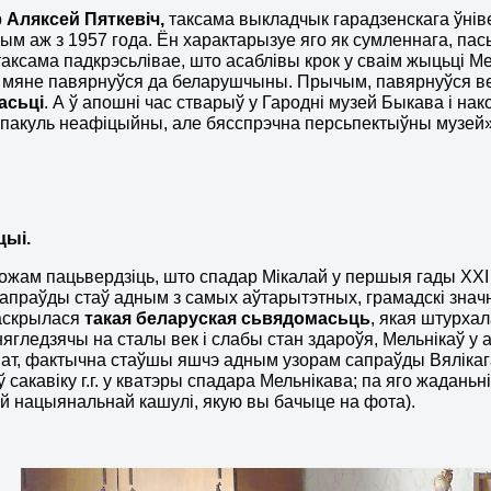
р
Аляксей Пяткевіч,
таксама выкладчык гарадзенскага ўніве
ым аж з 1957 года. Ён характарызуе яго як сумленнага, пас
таксама падкрэсьлівае, што асаблівы крок у сваім жыцьці М
 мяне павярнуўся да беларушчыны. Прычым, павярнуўся ве
асьці
. А ў апошні час стварыў у Гародні музей Быкава і на
, пакуль неафіцыйны, але бясспрэчна персьпектыўны музей»
цыі.
ожам пацьвердзіць, што спадар Мікалай у першыя гады ХХІ с
апраўды стаў адным з самых аўтарытэтных, грамадскі значн
раскрылася
такая беларуская сьвядомасьць
, якая штурха
, нягледзячы на сталы век і слабы стан здароўя, Мельнікаў 
ат, фактычна стаўшы яшчэ адным узорам сапраўды Вялікага
ў сакавіку г.г. у кватэры спадара Мельнікава; па яго жадан
й нацыянальнай кашулі, якую вы бачыце на фота).