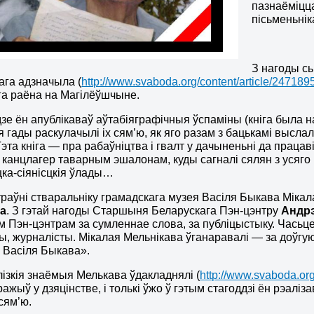
пазнаёміцца
пісьменьнік
З нагоды с
ага адзначыла (
http://www.svaboda.org/content/article/247189
га раёна на Магілёўшчыне.
дзе ён апублікаваў аўтабіяграфічныя ўспаміны (кніга была на
-я гады раскулачылі іх сям’ю, як яго разам з бацькамі высла
эта кніга — пра рабаўніцтва і гвалт у дачыненьні да працав
ў канцлагер таварным эшалонам, куды сагналі сялян з усяго 
ка-сіянісцкія ўлады…
траўні стваральніку грамадскага музея Васіля Быкава Міка
а
. З гэтай нагоды Старшыня Беларускага Пэн-цэнтру
Андрэ
м Пэн-цэнтрам за сумленнае слова, за публіцыстыку. Часьце
ы, журналісты. Мікалая Мельнікава ўганаравалі — за доўгу
 Васіля Быкава».
лізкія знаёмыя Мелькава ўдакладнялі (
http://www.svaboda.org
ражыў у дзяцінстве, і толькі ўжо ў гэтым стагоддзі ён рэаліз
сям’ю.