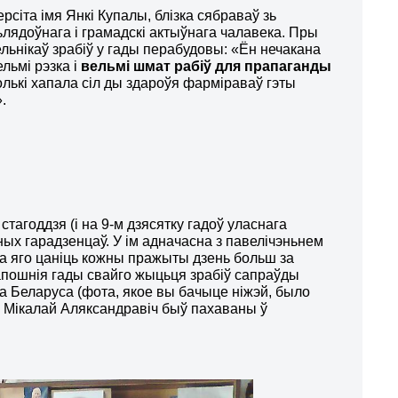
рсіта імя Янкі Купалы, блізка сябраваў
зь
ьлядоўнага і грамадскі актыўнага чалавека. Пры
ельнікаў зрабіў у гады перабудовы: «Ён нечакана
льмі рэзка і
вельмі шмат рабіў для прапаганды
колькі хапала сіл ды здароўя фарміраваў гэты
.
тагоддзя (і на 9-м дзясятку гадоў уласнага
ых гарадзенцаў. У ім адначасна з павелічэньнем
ла яго цаніць кожны пражыты дзень больш за
у апошнія гады свайго жыцьця зрабіў сапраўды
 Беларуса (фота, якое вы бачыце ніжэй, было
ьні Мікалай Аляксандравіч быў пахаваны ў