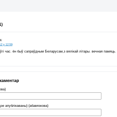
1)
а:
12 у 12:59
ўгі час. ён быў сапраўдным Беларусам,з вялікай літары. вечная памяць
 каментар
ова)
дзе апублікаваны) (абавязкова)