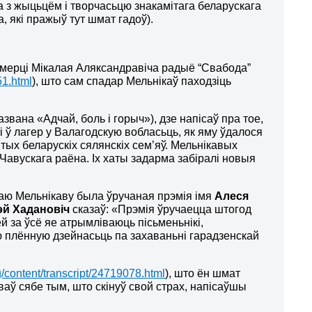
 з жыцьцём і творчасьцю знакамітага беларускага
а, які пражыў тут шмат гадоў).
ьмерці Мікалая Аляксандравіча радыё “Свабода”
51.html
), што сам спадар Мельнікаў паходзіць
звана «Адчай, боль і горыч»), дзе напісаў пра тое,
лі ў лагер у Валагодскую вобласьць, як яму ўдалося
ітых беларускіх сялянскіх сем’яў. Мельнікавых
Чавускага раёна. Іх хаты задарма забіралі новыя
лаю Мельнікаву была ўручаная прэмія імя
Алеся
й Хадановіч
сказаў: «Прэмія ўручаецца штогод
й за ўсё яе атрымліваюць пісьменьнікі,
ю плённую дзейнасьць па захаваньні гарадзенскай
/content/transcript/24719078.html
), што ён шмат
аваў сябе тым, што скінуў свой страх, напісаўшы