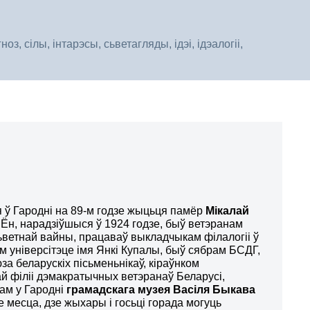
, сілы, інтарэсы, сьветагляды, ідэі, ідэалогіі,
 ў Гародні на 89-м годзе жыцьця памёр
Мікалай
. Ён, нарадзіўшыся ў 1924 годзе, быў ветэранам
ьветнай вайны, працаваў выкладчыкам філалогіі ў
м універсітэце імя Янкі Купалы, быў сябрам БСДГ,
а беларускіх пісьменьнікаў, кіраўнком
й філіі дэмакратычных ветэранаў Беларусі,
ам у Гародні
грамадскага музея Васіля Быкава
ае месца, дзе жыхары і госьці горада могуць