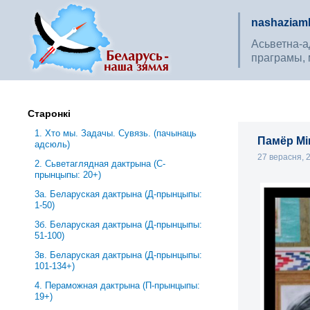
nashaziaml
Асьветна-ад
праграмы, 
Старонкі
1. Хто мы. Задачы. Сувязь. (пачынаць
Памёр Мі
адсюль)
27 верасня,
2. Сьветаглядная дактрына (С-
прынцыпы: 20+)
3a. Беларуская дактрына (Д-прынцыпы:
1-50)
3б. Беларуская дактрына (Д-прынцыпы:
51-100)
3в. Беларуская дактрына (Д-прынцыпы:
101-134+)
4. Пераможная дактрына (П-прынцыпы:
19+)