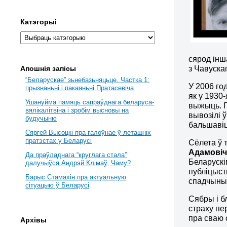
Катэгорыі
сярод інш
з Чавуска
Апошнія запісы
“Беларускае” зьнебазьняцьце. Частка 1:
У 2006 го
прызнаньні і пакаяньні Пратасевіча
як у 1930
Ушануйма памяць сапраўднага беларуса-
выжыць. Г
вялікалітвіна і зробім высновы на
вывозілі 
будучыню
бальшавіц
Сяргей Высоцкі пра галоўнае ў леташніх
пратэстах у Беларусі
Сёлета ў 
Адамовіч
Да праўладнага “круглага стала”
Беларускі
далучыўся Андрэй Клімаў. Чаму?
публіцыст
Барыс Стамахін пра актуальную
спадчыны
сітуацыю ў Беларусі
Сябры і б
страху пе
пра сваю 
Архівы