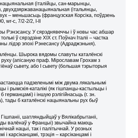
анацыянальная (італійцы, сан-марынцы,
), двухдзяржаванацыянальная (італьянцы,
двух – меньшасьць (французская Корсіка, поўдзень
r-c, 7/2-2/2, І-ІІ
 Рэнэсансу. У сярэднявеччы і ў новы час абшар
лькі ў сярэдзіне ХІХ ст. Поўнач Італіі – частка
чны лідэр эпохі Рэнесансу (Адраджэньня).
талёнцы. Шырока вядомы славуты каталёнскі
 руху (апісаную праф. Мірославам Грохам з
іёнаў сьвету, або І сьвету (большая тэрыторыя
 застаюцца падзеленымі між двума лякальнымі
цы і рымскія-каталікі (як гішпанцы-кастыльцы і
германцамі) і іншую рэлігійнасьць (г. зн.
), тады б каталёнскі нацыянальны рух быў
у Гішпаніі, шатляндыйцаў у Вялікабрытаніі,
цаў ды валёнаў у Францыі) звычайна маюць
чнай нацыі, так і палітычнай. У розных
і карсіканцамі, трэція – карсіканцамі і