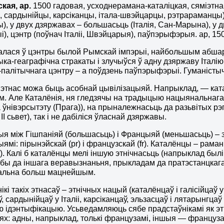
ская,
ap
.
1500 гадовая, усходнерамана-каталіцкая, сяміэтн
, сардынійцы, карсіканцы, італа-швэйцарцы, рэтрараманцы
ы), у двух дзяржавах – большасьць (Італія, Сан-Марына), у 
, цэнтр (поўнач Італіі, Швэйцарыя), паўпэрыфэрыя. ap, 1500, w
ася ў цэнтры былой Рымскай імпэрыі, найбольшым абшары
ка-геаграфічна стракаты і злучыўся ў адну дзяржаву Італію то
-палітычнага цэнтру – а поўдзень паўпэрыфэрыі. Гуманісты
этнас можа быць асобнай цывілізацыяй. Напрыклад, — ка
зм. Але Каталёнія, ня гледзячы на традыцыю нацыянальнага
 ўнівэрсытэту (Прага)), на прыналежнасьць да разьвітых рэг
 ІІ сьвет), так і не дабіліся ўласнай дзяржавы.
я між Гішпаніяй (большасьць) і Францыяй (меньшасьць) –
ыямі: пірынэйскай (pr) і французскай (fr). Каталёнцы – раман
. Калі б каталёнцы мелі іншую этнічнасьць (напрыклад былі б 
бы да іншага веравызнаньня, прыкладам да пратэстанцкага
альна больш мацнейшым.
ікі такіх этнасаў – этнічных нацый (каталёнцаў і галісійцаў 
ў, сардынійцаў у Італіі, карсіканцаў, эльзасцаў і лятарынг
 ідэнтыфікацыю. Усьведамляюць сябе прадстаўнікамі як этні
х: адны, напрыклад, толькі французамі, іншыя — французамі 