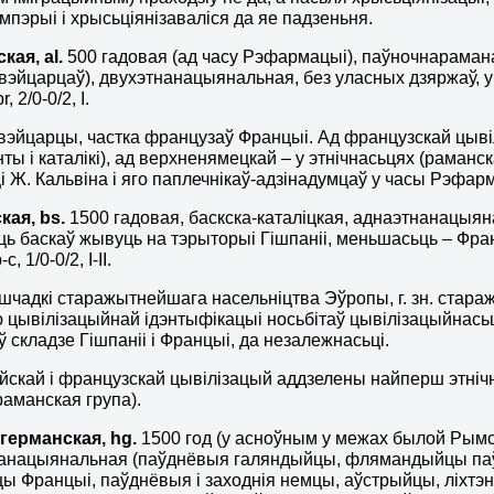
мпэрыі і хрысьціянізаваліся да яе падзеньня.
ская,
al
.
500 гадовая (ад часу Рэфармацыі), паўночнарамана
эйцарцаў), двухэтнанацыянальная, без уласных дзяржаў, у 
, 2/0-0/2, I.
эйцарцы, частка французаў Францыі. Ад французскай цыві
нты і каталікі), ад верхненямецкай – у этнічнасьцях (раманс
і Ж. Кальвіна і яго паплечнікаў-адзінадумцаў у часы Рэфар
ская,
bs
.
1500 гадовая, баскска-каталіцкая, аднаэтнанацыян
ь баскаў жывуць на тэрыторыі Гішпаніі, меньшасьць – Фран
c, 1/0-0/2, I-II.
ашчадкі старажытнейшага насельніцтва Эўропы, г. зн. стар
 цывілізацыйнай ідэнтыфікацыі носьбітаў цывілізацыйнасьц
ў складзе Гішпаніі і Францыі, да незалежнасьці.
йскай і французскай цывілізацый аддзелены найперш этнічн
раманская група).
германская,
hg
.
1500 год (у асноўным у межах былой Рымск
анацыянальная (паўднёвыя галяндыйцы, флямандыйцы паўн
ы Францыі, паўднёвыя і заходнія немцы, аўстрыйцы, ліхт