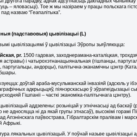
ыі другога парадку, аднак адсутнасьць дакладных чыньніка
жуць – яловасьці). Тое ж мы назіраем у працы польскага гіс
) пад назваю “Геапалітыка”.
ьныя (падставовыя) цывілізацыі (L)
ымі цывілізацыямі ў цывілізацыі Эўропы зьяўляюцца:
йская,
pr
.
1500 гадовая, заходнерамана-каталіцкая, трохдзя
я астравы) і чатырохэтнанацыянальная (гішпанцы, партугал
, партугальцы, андорцы), палітычна-эканамічны цэнтр (Ка
абшары.
зуецца: доўгай араба-мусульманскай інвазіяй (адсюль у ібэ
еаграфічных адкрыцьцяў, піянэрскасьцю ў эўрапеідызацыі с
усходняй Гішпаніі – часткі эканоміка-палітычнага цэнтру).
цывілізацый аддзелены: розьніцай у этнічнасьці ад баскаў 
што не адносяцца ні да якай групы этнасаў), высокімі горамі
ад Апэнінскага паўвострава, Гібралтарскім пралівам і мар
й Афрыкі.
ура лякальных цывілізацый. У поўнай назьве цывілізацыі 