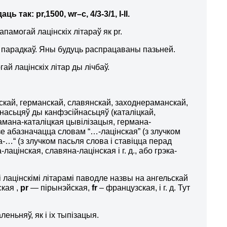
даць так:
pr
,1500,
wr
–
c
, 4/3-3/1, І-ІІ.
памогай лацінскіх літараў як pr.
 парадкаў. Яны будуць распрацаваны пазьней.
й лацінскіх літар ды лічбаў.
скай, германскай, славянскай, заходнераманскай,
йнасьцяў ды канфэсійнасьцяў (каталіцкай,
рамана-каталіцкая цывілізацыя, германа-
дзе абазначацца словам “…-лацінская” (з злучком
а-…“ (з злучком пасьля слова і ставіцца перад
ацінская, славяна-лацінская і г. д., або грэка-
 лацінскімі літарамі паводле назвы на ангельскай
кая ,
pr
— пірынэйская,
fr
– французская, і г. д. Тут
ньняў, як і іх тыпізацыя.