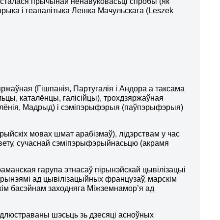
ў сталася прычынай ненавуковасьці спробы (як
торыка і геапалітыка Лешка Мачульскага (Leszek
ржаўная (Гішпанія, Партугалія і Андора а таксама
ьцы, каталёнцы, галісійцы), трохдзяржаўная
талёнія, Мадрыд) і сэміпэрыфэрыя (паўпэрыфэрыя)
рыйскіх мовах шмат арабізмаў), лідэрствам у час
ьвету, сучаснай сэміпэрыфэрыйнасьцю (акрамя
(раманская гарупа этнасаў пірынэйскай цывілізацыі
 Пірынэямі ад цывілізацыйных французаў, марскім
скім басэйнам заходняга Міжземнамор’я ад
адлюстраваны шэсьць зь дзесяці асноўных