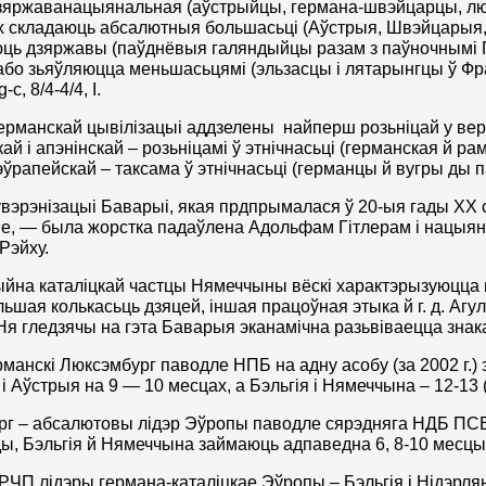
зяржаванацыянальная (аўстрыйцы, германа-швэйцарцы, люк
 складаюць абсалютныя большасьці (Аўстрыя, Швэйцарыя, Л
юць дзяржавы (паўднёвыя галяндыйцы разам з паўночнымі
 або зьяўляюцца меньшасьцямі (эльзасцы і лятарынгцы ў Фр
-c, 8/4-4/4, І.
ерманскай цывілізацыі аддзелены найперш розьніцай у верав
ай і апэнінскай – розьніцамі ў этнічнасьці (германская й ра
ўрапейскай – таксама ў этнічнасьці (германцы й вугры ды 
вэрэнізацыі Баварыі, якая прдпрымалася ў 20-ыя гады ХХ ст
, — была жорстка падаўлена Адольфам Гітлерам і нацыян
 Рэйху.
йна каталіцкай частцы Нямеччыны вёскі характэрызуюцца
льшая колькасьць дзяцей, іншая працоўная этыка й г. д. Агу
 Ня гледзячы на гэта Баварыя эканамічна разьвіваецца знак
манскі Люксэмбург паводле НПБ на адну асобу (за 2002 г.)
і Аўстрыя на 9 — 10 месцах, а Бэльгія і Нямеччына – 12-13 (2
г – абсалютовы лідэр Эўропы паводле сярэдняга НДБ ПСВ на
ы, Бэльгія й Нямеччына займаюць адпаведна 6, 8-10 месцы
РЧП лідэры германа-каталіцкае Эўропы – Бэльгія і Нідэрлянд