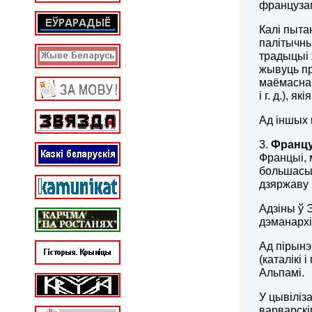
французам
Калі пытан
палітычны
традыцыі 
жывуць пр
маёмаснай
і г. д.), 
Ад іншых 
3.
Француз
Францыі, 
большасьц
дзяржаву р
Адзіны ў 
дэманархі
Ад пірынэ
(каталікі 
Альпамі.
У цывіліз
варварскі