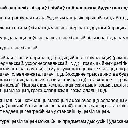
ай лацінскіх літараў і лічбаў поўная назва будзе выгля
я геаграфічная назва будзе чытацца як пірынэйская, або з да
ьныя назвы ўлічваюць чыньнікі першага, другога й трэцяга
уць давацца поўныя назвы цывілізацый пісьмова і з дапамога
туры цывілізацый:
ыйная, г. зн. утворана ад традыцыйных этнічнасьцяў (раман
ерманскай, усходнеславянскай і г. д.) і традыцыйных рэлігі
цкай, праваслаўнай), таму ў сукупнасьці будзе чытацца як 
цкая, славяна-каталіцкая і г. д. Заходняе хрысьціянства бу
вам і ставіцца пасьля назвы этнічнасьці), а ўсходняе – “грэк
ічнасьці). Напрыклад, кельта-лацінская цывілізацыя, мальта-л
цывілізацыя, грэка-славянская, грэка-элады і г. д.
фічная, г. зн. кожная цывілізацыя абазначаецца адпаведнымі
адаўляючай большасьці выпадкаў), напрыклад,
ap
— апэнінс
 надаецца геаграфічнаму становішчу цывілізацый.
ура цывілізацый можа быць прадметам дыскусій і ўдасканале