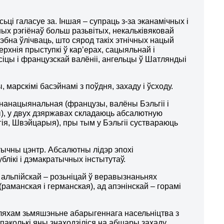
асьці галасуе за. Іншая – супраць з-за эканамічных і
шых рэгіёнаў больш разьвітых, некальківяковай
на ўлічваць, што сярод такіх этнічных нацый
рхнія прыступкі ў кар’ерах, сацыяльнай і
рсіцы і французскай валёніі, ангельцы ў Шатляндыі
марскімі басэйнамі з поўдня, захаду і ўсходу.
нанацыянальная (французы, валёны Бэльгіі і
), у двух дзяржавах складаюць абсалютную
ія, Швэйцарыя), пры тым у Бэльгіі суствараюць
тычны цэнтр. Абсалютны лідэр эпохі
ікі і дэмакратычных інстытутаў.
 альпійскай – розьніцай ў веравызнаньнях
 (раманская і германская), ад апэнінскай – горамі
ляхам зьмяшэньне абарыгеннага насельніцтва з
 паколькі яны знаходзіліся на абшары захаду