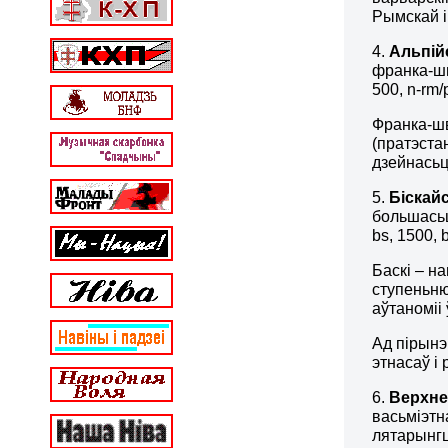
Рымскай і
4.
Альпій
франка-шв
500, n-rm/pr
Франка-шв
(пратэста
дзейнасьц
5.
Біскай
большасьц
bs, 1500, b-
Баскі – н
ступеньню
аўтаноміі 
Ад пірынэ
этнасаў і 
6.
Верхне
васьміэтн
лятарынгц