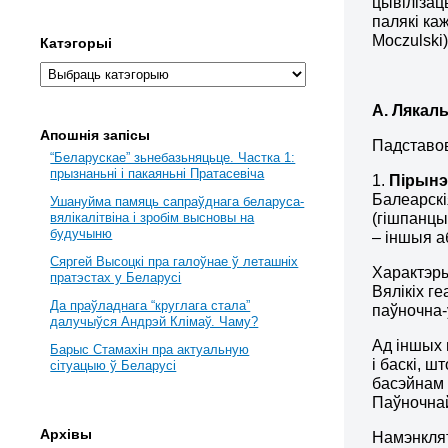
цывілізац
палякі ка
Moczulski
Катэгорыі
А. Лякал
Апошнія запісы
Падставов
“Беларускае” зьнебазьняцьце. Частка 1:
прызнаньні і пакаяньні Пратасевіча
1.
Пірынэ
Балеарскі
Ушануйма памяць сапраўднага беларуса-
(гішпанцы
вялікалітвіна і зробім высновы на
будучыню
– іншыя 
Сяргей Высоцкі пра галоўнае ў леташніх
Характэры
пратэстах у Беларусі
Вялікіх г
Да праўладнага “круглага стала”
паўночна-
далучыўся Андрэй Клімаў. Чаму?
Ад іншых 
Барыс Стамахін пра актуальную
і баскі, 
сітуацыю ў Беларусі
басэйнам 
Паўночна
Архівы
Намэнклят