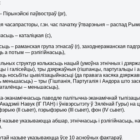
:
 Пірынэйскі паўвостраў (pr),
 часапрасторы, г.зн. час пачатку ўтварэньня – распад Рымс
асьць – каталіцкая (c),
сьць – раманская група этнасаў (r), заходнераманская падг
ць а потым — рэлігійнасьць),
льных структур колькасьць нацый (умоўна этнічных і дзярж
цы і галісейцы), тры дзяржаўныя (гішпанцы, партугальцы і 
ь носьбіты цывілізацыйнасьці (да правага касяка дзяржавы
 меньшасьць) – тры (Гішпанія, Партугалія і Андора што зас
аталёнцы – меньшасьць),
а-эканамічнасьць паводле палітычна-эканамічнай тыпізацыі
кадэміі Навук (ІГ ПАН) і ўнівэрсытэту ў Зялёнай Гуры) на цэ
рыю (ІІ сьвет), пэрыфэрыю (ІІІ сьвет), фон (IV сьвет).
й назьве указываюцца абшар, этнічнасьць і рэлігійнасьць, 
.
утай назьве указываюцца ўсе 10 асноўных фактараў.