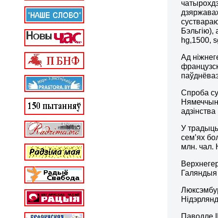
чатырохд
дзяржавах
суствара
Бэльгію),
hg,1500, sg
Ад ніжнег
французск
паўднёваэ
Спроба су
Нямеччыне
адзінства
У традыцы
сем’ях бо
млн. чал.
Верхнегер
Галяндыя 
Люксэмбур
Нідэрлянд
Паводле І