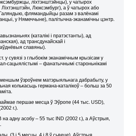
сэмбуржцы, ліхтэнштэйнцы), у чатырох
іхтэнштэйн, Люксэмбург), а ў чатырох або
 Галяндыю, флямандыйцы разам з валёнамі
анцыі, у Нямеччыне), палітычна-эканамічны цэнтр.
ызнаньнях (каталікі і пратэстанты), ад
манская), ад трансдунайскай і
паўднёвыя славяны).
. у сувязі з глыбокім эканамічным крызісам у
ал-сацыялістымі – фанатычнымі староньнікамі
 меншым ўзроўнем матэрыяльнага дабрабыту, у
льная колькасьць германа-каталікоў – больш за 50
аміта.
 займае першае месца ў Эўропе (44 тыс. USD),
002 г.).
 адну асобу – 55 тыс ІND (2002 г.), а Аўстрыя,
.
ы (3 і 5 месцы, 4 і 8 ў сьвеце). Аўстрыя,