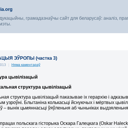
ia.org
укацыйны, грамадазнаўчы сайт для беларусаў: аналіз, прагноз
мэты.
АЦЫЯ ЭЎРОПЫ (частка 3)
 2013
|
Няма каментараў
ура цывілізацый
кальная структура цывілізацый
ная структура цывілізацый паказывае іх герархію і адказыв
ым узроўні. Блытаніна колькасьці йснуючых і мёртвых цывіл
ў – вынік цьмяннасьці ўяўленьня аб чыньніках выдзяленьня 
 працах польскага гісторыка Оскара Галецкага (Oskar Halec