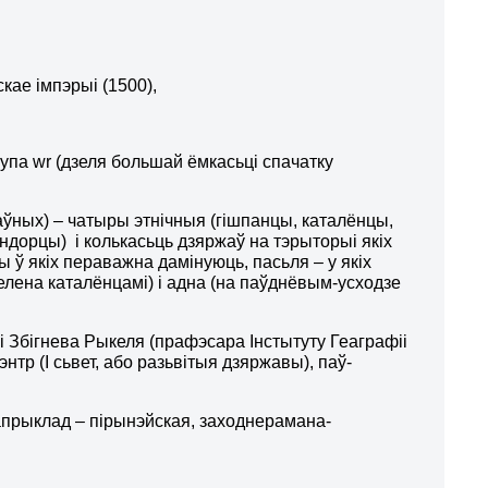
кае імпэрыі (1500),
рупа wr (дзеля большай ёмкасьці спачатку
аўных) – чатыры этнічныя (гішпанцы, каталёнцы,
андорцы) і колькасьць дзяржаў на тэрыторыі якіх
 ў якіх пераважна дамінуюць, пасьля – у якіх
елена каталёнцамі) і адна (на паўднёвым-усходзе
 Збігнева Рыкеля (прафэсара Інстытуту Геаграфіі
нтр (І сьвет, або разьвітыя дзяржавы), паў-
напрыклад – пірынэйская, заходнерамана-