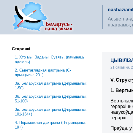
nashaziaml
Асьветна-ад
праграмы, 
Старонкі
1. Хто мы. Задачы. Сувязь. (пачынаць
ЦЫВІЛІЗ
адсюль)
21 сакавіка,
2. Сьветаглядная дактрына (С-
прынцыпы: 20+)
V
.
Структ
3a. Беларуская дактрына (Д-прынцыпы:
1-50)
1. Верты
3б. Беларуская дактрына (Д-прынцыпы:
Вертыкаль
51-100)
герархічн
3в. Беларуская дактрына (Д-прынцыпы:
навукоўца
101-134+)
герархіі.
4. Пераможная дактрына (П-прынцыпы:
19+)
Праўда, у