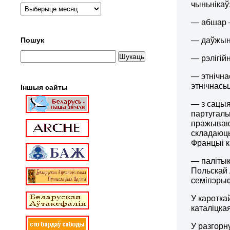
чыньнікаў
— абшар –
— даўжыня
Пошук
— рэлігійн
— этнічна
этнічнась
Іншыя сайты
— з сацыя
партугаль
пражываюц
складаюць
Францыі к
— палітык
Польскай А
семіпэрыфэ
У каротка
каталіцкая
У разгорн