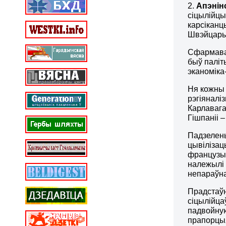
2.
Апэнін
сіцылійцы
карсіканц
Швэйцарыі)
Сфармавал
быў паліты
эканоміка
Ня кожны 
рэгіяналі
Карлавага
Гішпаніі –
Падзелены
цывілізац
французы)
належылі 
непараўн
Прадстаўн
сіцылійца
падвойную
прапорцыя