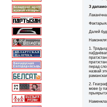
З дапамог
Лаканічна
Фактарыял
Далей буд
Намэнкля
1. Традыц
паўднёваг
пратэстан
пратэстан
перад сло
назвай этн
раманская 
2. Геагра
мове (у п
прыярытэт
Наменклат