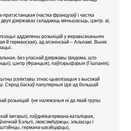
-пратэстанцкая (частка французаў і частка
двух дзяржавах складаюць меньшасьць, цэнтр. al,
лізацыі аддзелены розьніцай у веравызнаньнях
кая й германская), ад апэнінскай – Альпамі. Вынік
мацыі.
альная, без уласнай дзяржавы (вядома, што
цыі), цэнтр (Францыя), паўпэрыфэрыя (Гішпанія).
ажытны рэліктавы этнас-цывілізацыя з высокай
і. Сярод баскаў папулярныя ідэі ад большай
ай розьніцай (не належачыя ні да якай групы
ай імпэрыі), паўднёвагермана-каталіцкая,
очнай Бэльгіі, люксэмбуржцы, эльзасцы і
энштэйнцы, германа-швэйцарцы),