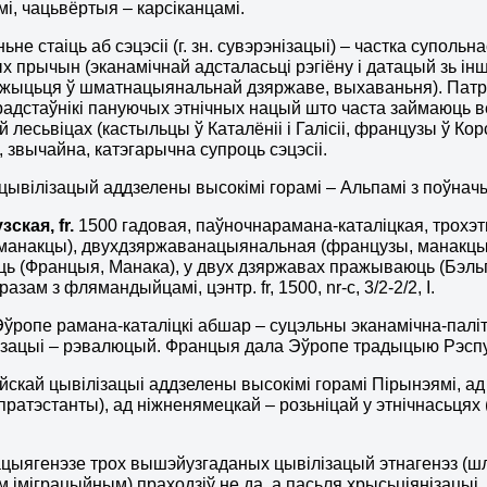
і, чацьвёртыя – карсіканцамі.
ьне стаіць аб сэцэсіі (г. зн. сувэрэнізацыі) – частка супольн
х прычын (эканамічнай адсталасьці рэгіёну і датацый зь ін
жыцьця ў шматнацыянальнай дзяржаве, выхаваньня). Патрэб
адстаўнікі пануючых этнічных нацый што часта займаюць ве
 лесьвіцах (кастыльцы ў Каталёніі і Галісіі, французы ў Ко
якія, звычайна, катэгарычна супроць сэцэсіі.
цывілізацый аддзелены высокімі горамі – Альпамі з поўначы, 
ская, fr.
1500 гадовая, паўночнарамана-каталіцкая, трохэт
манакцы), двухдзяржаванацыянальная (французы, манакцы
ь (Францыя, Манака), у двух дзяржавах пражываюць (Бэльг
азам з флямандыйцамі, цэнтр. fr, 1500, nr-c, 3/2-2/2, I.
Эўропе рамана-каталіцкі абшар – суцэльны эканамічна-палі
зацыі – рэвалюцый. Францыя дала Эўропе традыцыю Рэспубл
йскай цывілізацыі аддзелены высокімі горамі Пірынэямі, ад
і пратэстанты), ад ніжненямецкай – розьніцай у этнічнасьцях
ацыягенэзе трох вышэйузгаданых цывілізацый этнагенэз (ш
м іміграцыйным) праходзіў не да, а пасьля хрысьціянізацыі,