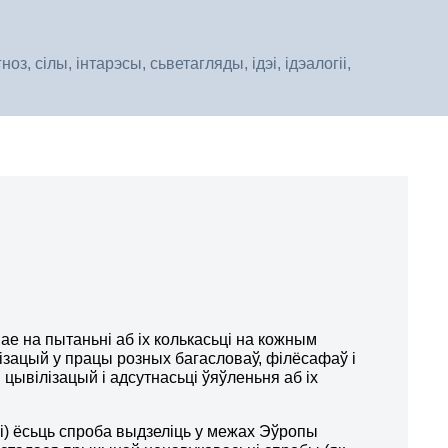
, сілы, інтарэсы, сьветагляды, ідэі, ідэалогіі,
ае на пытаньні аб іх колькасьці на кожным
ізацый у працы розных багасловаў, філёсафаў і
цывілізацый і адсутнасьці ўяўленьня аб іх
ki) ёсьць спроба выдзеліць у межах Эўропы