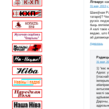
Літварус
ка
31 мая, 2013 у 
Шаноўная Рэ
татароў? Чел
рускіх людзе
быць вялікім
А калі такіе
ведаю, што 
аб дапамоце,
Адказаць
Рэдакц
31 мая, 20
1) “вас 
Адказ: у
ўласнай
імперыял
абапіраю
антысемі
маглі з
адбывае
Дарэчы, 
адрозьне