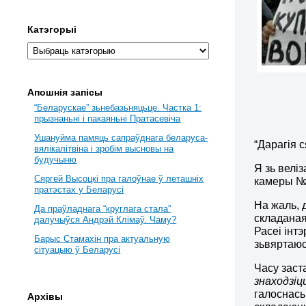
Катэгорыі
Апошнія запісы
“Беларускае” зьнебазьняцьце. Частка 1:
прызнаньні і пакаяньні Пратасевіча
Ушануйма памяць сапраўднага беларуса-
“Дарагія 
вялікалітвіна і зробім высновы на
будучыню
Я зь велі
Сяргей Высоцкі пра галоўнае ў леташніх
камеры № 
пратэстах у Беларусі
На жаль, 
Да праўладнага “круглага стала”
складаная
далучыўся Андрэй Клімаў. Чаму?
Расеі інт
Барыс Стамахін пра актуальную
зьвяртаюс
сітуацыю ў Беларусі
Часу заст
знаходзіцц
галоснась
Архівы