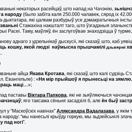
аваньні некаторых расейцаў, што напад на Чачэнію,
зьнішч
га народу
(было забіта каля 250.000 чалавек, сярод іх 42.
а-дыктатара, які цалкам разбурыў усе дэмакратычныя інстытут
званьні
Стамахіна накшталт таго, што ўзгаданыя злачынст
рыі Расеі. Таму, маўляў, ён заслугоўвае знаходзіцца ў турм
нову аднаго з удзельнікаў дыскусіі, які сказаў, што, каб уя
іць кошку, якой людзі наўмысна прышчамілі
хв
дзьвярмі
…
)
званьне айца
Якава Кротава
, які сказаў, што калі судзіць 
гл. Евангельле) : «
Н
я мір прыйшоў я прынесьці на зямлю,
праць маці
…
»;
клад паставы
Віктара Папкова
, які не зьяўляючыся чачэнц
чачэнцаў
; яго таксама сёньня засадзілі б, але
ён быў заст
кул у “Маскоўскіх навінах”
Аляксандра Вадалазава
, у якім
а народу: “мы нанесьлі крыўду горкую, мы зьдзейсьнілі злач
у пад ногі
”.