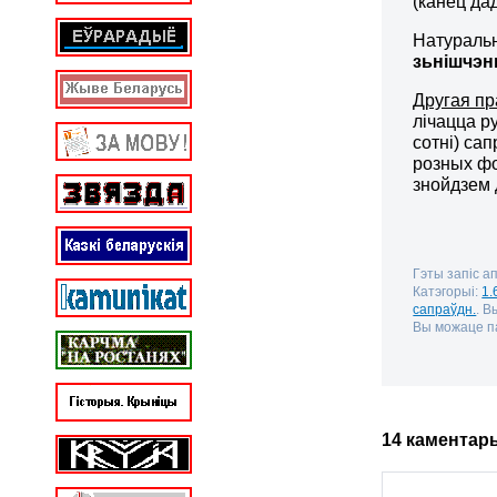
(канец да
Натуральн
зьнішчэн
Другая п
лічацца ру
сотні) са
розных фо
знойдзем 
Гэты запіс а
Катэгорыі:
1.
сапраўдн.
. 
Вы можаце па
14 каментар