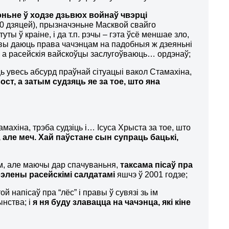
эньне ў ходзе дзьвюх войнаў чвэрці
000 дзяцей), прызначэньне Масквой свайго
ы ў краіне, і да т.п. рэчы – гэта ўсё меншае зло,
вы даюць права чачэнцам на падобныя ж дзеяньні
е, а расейскія вайскоўцы заслугоўваюць… ордэнаў;
віць увесь абсурд праўнай сітуацыі вакол Стамахіна,
ост, а затым судзяць яе за тое, што яна
Стамахіна, трэба судзіць і… Ісуса Хрыста за тое, што
 але меч. Хай паўстане сын супраць бацькі,
ам, але маючы дар спачуваньня,
таксама пісаў пра
рэлены расейскімі салдатамі
яшчэ ў 2001 годзе;
 той напісаў пра “лёс” і правы ў сувязі зь ім
ынства; і
я ня буду злавацца на чачэнца, які кіне