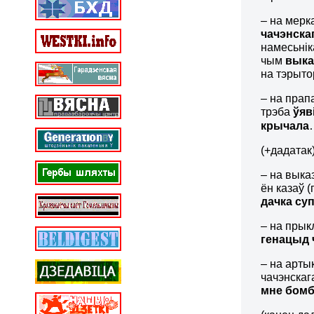
– на мерк
чачэнска
намесьнік
чым
выка
на тэрыто
– на прапа
трэба
ўяв
крычала
(+дадатак
– на выка
ён казаў (
дачка су
– на пры
генацыд 
– на арты
чачэнскаг
мне бомб