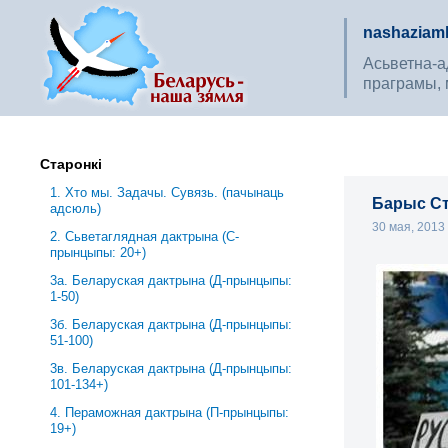
nashaziaml
Асьветна-ад
праграмы, 
Старонкі
1. Хто мы. Задачы. Сувязь. (пачынаць
Барыс Ст
адсюль)
30 мая, 201
2. Сьветаглядная дактрына (С-
прынцыпы: 20+)
3a. Беларуская дактрына (Д-прынцыпы:
1-50)
3б. Беларуская дактрына (Д-прынцыпы:
51-100)
3в. Беларуская дактрына (Д-прынцыпы:
101-134+)
4. Пераможная дактрына (П-прынцыпы:
19+)