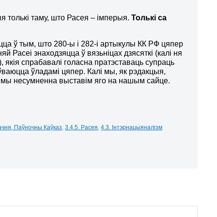
я толькі таму, што Расея – імперыя.
Толькі са
цца ў тым, што 280-ы і 282-і артыкулы КК РФ цяпер
няй Расеі знаходзяцца ў вязьніцах дзясяткі (калі ня
), якія спрабавалі голасна пратэставаць супраць
ваюцца ўладамі цяпер. Калі мы, як рэдакцыя,
му, мы несумненна выставім яго на нашым сайце.
Чачня, Паўночны Каўказ
,
3.4.5. Расея
,
4.3. Інтэрнацыяналізм