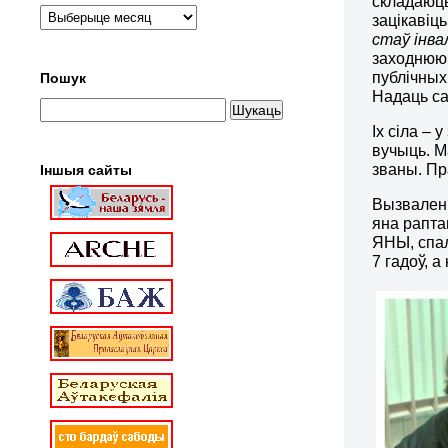
складаюць
зацікавіц
стаў інва
заходнюю 
публічных
Пошук
Надаць са
Іх сіла – 
вучыць. М
званы. Пр
Іншыя сайты
Вызвалень
яна рапта
ЯНЫ, спал
7 гадоў, а