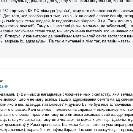
каго-небудзь ад рэдакцы для ўдзелу ў ёй. Тэмы актуальныя, бо ня толь
і 282-і артыкул КК РФ лічыцца “рускім”, таму што абсалютная большасьць 
. Для таго, каб разабрацца з тым, хто зь іх на самай справе башкір, татар
ць сьпіс усіх гэтых людзей, іх падрабязныя біяграфіі й г.д. Такіх даных
яды гэтых людзей). Таму мы і напісалі (а вы, магчыма, не заўважылі), ш
ы годна раскрывае гэтую тэму, мы несумненна выставім яго на нашым са
р, Літварус, у каментарах да ранейшых матэрыялаў сайта засталося шма
вы закрыць іх, адказаўшы: “Па такім пытаньні я лічу так, па такім – гэта
ь
жа:
12:49
акцыя, 1) Вы чымсці нагадваеце сярэдневечных схаластаў, якія вельмі 
ызнаюся, што я не магу асіліць вашага адрознівання семітізма ад сіянізма
хін якога вы, здаецца, паважаеце? Я думаю Вы не будзеце аспрэчіваць 
 па яго справах. Калі спаймалі челавека на справах – выкрывайце яго; т
ь за яго справы і ідэалогію таму што ён можа захаваць сваё жыцце перам
ць гэта ужо свінства, таму што челавек не можа іх змяніць. Дарэчы, я
х демакратаў ў Расеі кропелька. Вы можа бачылі што на усіх мерапрыемс
макратычных), карачэй, там поўны бардак. І іх можна зразумець – прыхо