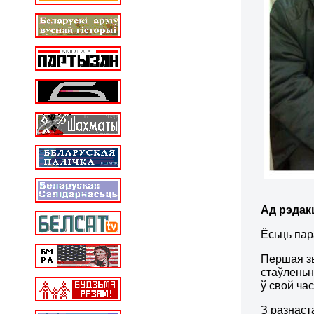
Ад рэдак
Ёсьць пар
Першая
з
стаўленьн
ў свой ча
З разнаст