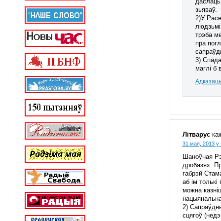
даслаць 
зьяваў.
2)У Расе
людзьмі”
трэба ме
пра погл
сапраўд
3) Спада
маглі б 
Адказац
Літварус
ка
31 мая, 2013 у 
Шаноўная Рэд
дробязях. Пр
габрэй Стама
аб ім толькі
можна казніц
нацыянальнас
2) Сапраўдны
сцягоў (недэ