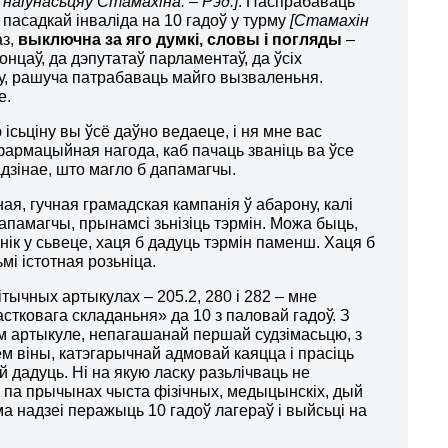
 наіўнасьцяў Стамахіна. – Рэд.]
. Паспрабаваць
 пасадкай інваліда на 10 гадоў у турму
[Стамахін
аз,
выключна за яго думкі, словы і погляды
–
онцаў, да дэпутатаў парламентаў, да ўсіх
ву, рашуча патрабаваць майго вызваленьня.
е.
 ісьціну вы ўсё даўно ведаеце, і ня мне вас
фармацыйная нагода, каб пачаць званіць ва ўсе
адзінае, што магло б дапамагчы.
я, гучная грамадская кампанія ў абарону, калі
дапамагчы, прынамсі зьнізіць тэрмін. Можа быць,
ік у сьвеце, хаця б дадуць тэрмін паменш. Хаця б
ьмі істотная розьніца.
ітычных артыкулах – 205.2, 280 і 282 – мне
стковага складаньня» да 10 з паловай гадоў. З
 артыкуле, непагашанай першай судзімасьцю, з
 віны, катэгарычнай адмовай каяцца і прасіць
й дадуць. Ні на якую ласку разьлічваць не
 па прычынах чыста фізічных, медыцынскіх, дый
а надзеі перажыць 10 гадоў лагераў і выйсьці на