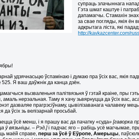
супраць злачыннага напад
Гэта шмат каштуе і патраб
дапамагчы. Стамахін знахо
за свае погляды, якія ён 
адкрытага ліста, які пада
http://kavkazcenter.com/ru
сябры!
зарнай удзячнасьцю ўспамінаю і думаю пра ўсіх вас, якія пад
525. Я ваш даўжнiк да канца дзён.
дамагчыся вызваленьня палітвязьня ў гэтай краіне, пры гэт
, амаль нерэальная. Таму я хачу зьвярнуцца да ўсіх вас, асаб
эрнэт дазваляе прагрэсіўнаму, цывілізаванага чалавеку мець
я да ўсіх зь велізарнай просьбай.
аецца ўсё менш, і я прашу вас да пачатку «суда
» [гаворка п
а ў вязьніцы. – Рэд.]
і падчас яго – рабіць усё магчымае, п
ць маёй справе,
перш за ўсё ў Еўропе, Амерыцы
, паўсюл