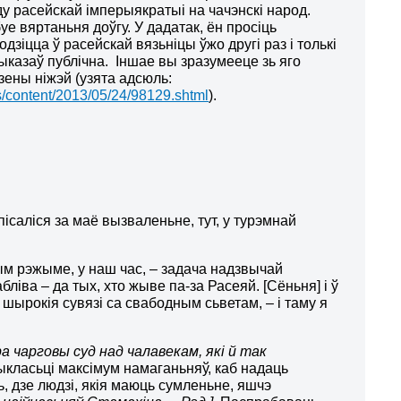
у расейскай імперыякратыі на чачэнскі народ.
уе вяртаньня доўгу. У дадатак, ён просіць
дзіцца ў расейскай вязьніцы ўжо другі раз і толькі
выказаў публічна. Іншае вы зразумееце зь яго
дзены ніжэй (узята адсюль:
ss/content/2013/05/24/98129.shtml
).
пісаліся за маё вызваленьне, тут, у турэмнай
ым рэжыме, у наш час, – задача надзвычай
ліва – да тых, хто жыве па-за Расеяй. [Сёньня] і ў
 шырокія сувязі са свабодным сьветам, – і таму я
ра чарговы суд над чалавекам, які й так
рыкласьці максімум намаганьняў, каб надаць
ь, дзе людзі, якія маюць сумленьне, яшчэ