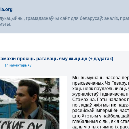
ia.org
укацыйны, грамадазнаўчы сайт для беларусаў: аналіз, прагноз
мэты.
амахін просіць ратаваць яму жыцьцё (+ дадатак)
3
|
14 каментарыяў
Мы вымушаны часова пера
прысьвечаных Чэ Гевару, 
хоць неяк паўдзельнічаць 
журналістаў і адначасна 
Стамахіна. Гэты чалавек
поглядаў, якія мы
не
падзя
расейскай імперыі ён част
што ў гэтым у найбольшай
глабальныя сілы, якія стая
адным з тых нямногіх расе