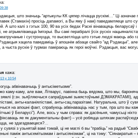
жа:
09:38
дакцыя, што значыць “артыкулы КК цяпер лічацца рускімі…” Ці азначае г
авек (Стамахін) просіць дапамогі, а Вы яму (і нам) паведамляеце што с
й. А што калі з гэтых 100, 90 ва усіх бедах Расеі вінавацяць беларусаў і 
і, не атрымліваецца Імпэрыі. Вы самі перабіралі ўсіх рускіх нацыяналіста
 неатручаные і сустрэнуцца, то высветліцца што гэтые людзі маюць або габр
Рэдакцыя хацела паведаміць ў апошнім абзаце свайго “ад Рэдакцыі”, але
 а чыста рускіе ў турмах паміраюць як героі моўчкі. Рэдакцыя, вас мог
ыя
кажа:
13 у 10:54
могуць абвінавачыць ў антысіметызме”.
жо каму-каму, але вам, Літварус, павінна быць вядома, што мы, бароняч
 зямлі (г.зн. зьяўляючыся сапраўднымі зьмястоўнымі ДЭМАКРАТАМІ), адна
істамі, анты-каланіялістамі, анты-сац.паразітамі. Натуральна, што ў су
чыся на апошні факт, спрабуюць абвінаваціць нас у тым, пра што вы ка
тчыкі ў Беларусі”). Але, вось у чым справа: як дасёньня, чамусьці ніхт
афіксаваць яе як дакументальны факт) – усё робяцца шляхам распаўсюдж
цца, не здагадваецеся?…
у сувязі з узьнятай вамі тэмай, ці не маглі б вы “прабіць” на радыё “С
ньні паміж антысемітызмам і антысіянізмам”, ці на тэму: “Сіянакратыя 