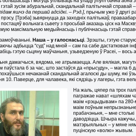
 большасьць і могуць уплываць на ўладу
[тут бачна адна з
ь гэтай зусім абуральнай, скандальнай палітычнай справай –
лідам яшчэ да першай адсідкі. – Рэд.]
, прычым ужо ў другі р
прэсу. [Трэба] зьвярнуцца да заходніх палітыкаў, праваабар
 постацяў вольнага сьвету з просьбай аказаць ціск на Маск
мую максімальную медыйнасьць і публічнасьць гэтай справ
у замоўчваньні.
Наша – у галоснасьці
. Зрэшты, гэтую старую
аючы адбыцца “суд” над мной – сам па сабе дастатковая ін
абіць гэтую сьцяну маўчаньня, узьведзеную ў Расеі, – вось 
ня дамагчыся, вядома, не атрымаецца. Але вялікая, магутна
м паўстала б за час, што застаўся да «прысуду», – магла б 
охаўшыся нечаканай скандальнай агалоскі ды шуму, які ўзьн
 ня 10. Паверце, для чалавека, які сядзіць у лагеры, гэта вел
На жаль, цяпер па трох пал
пагражае нават «шляхам ча
маім «рэцыдывам» па 280-м
маім поўным непрызнаньнем
прабачэньня, – мне столькі 
даводзіцца. Шчыра кажучы,
матэрыяльных – у мяне ням
пуцінскую «волю» жывым.