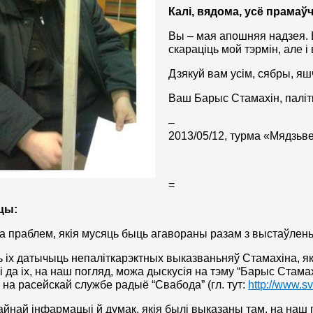
Калі, вядома, усё прамаў
Вы – мая апошняя надзея. 
скараціць мой тэрмін, але 
Дзякуй вам усім, сябры, яшч
Ваш Барыс Стамахін, паліт
–
2013/05/12, турма «Мядзьве
=
цы:
а праблем, якія мусяць быць агавораны разам з выстаўлен
ь іх датычыць непаліткарэктных выказваньняў Стамахіна, я
і да іх, на наш погляд, можа дыскусія на тэму “Барыс Стама
с на расейскай службе радыё “Свабода” (гл. тут:
http://www.s
айнай інфармацыі й думак, якія былі выказаны там, на наш 