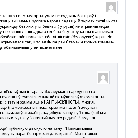
эта што па гэтым артыкулам не судзяць башкіраў і
упраць знішчэння рускага народа седзяць ў турмах сотні чыста
украінцаў без якіх у іх бедных ( у русні) не атрымліваецца
ў і не знайшлі ані аднаго які б не быў атручаным шавінізмам.
эйскіе, або польскіе, або літвінскіе (беларускіе) корні. Не
 атрымалася так, што адзін габрэй Стамахін громка крычыць
уць абвінавачыць ў антысіметызме.
ы аб’ектыўныя інтарэсы беларускага народу на яго
часна і ў сувязі з гэтым аб’ектыўна зьяўляемся анты-
вязі з гэтым жа мы яшчэ і АНТЫ-СІЯНІСТЫ. Многія,
жаце (па меркаваньні некаторых мы нават “галоўныя
о не асьмеліўся зрабіць падобную заяву публічна (каб мы
ваньня чутак у “апазіцыйным асяроддзі”. Чаму так
вабода” публічную дыскусію на тэму: “Прынцыповыя
– галоўны вораг беларускай дэмакратыі”. Мы гатовыя