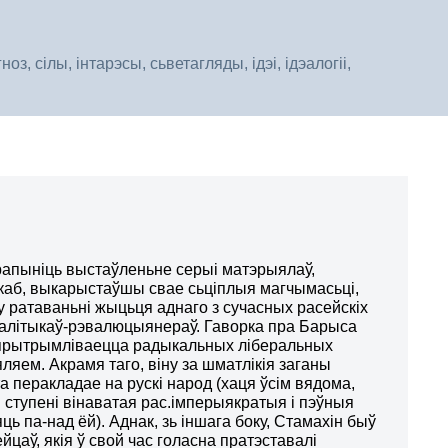
, сілы, інтарэсы, сьветагляды, ідэі, ідэалогіі,
пыніць выстаўленьне серыі матэрыялаў,
каб, выкарыстаўшы свае сьціплыя магчымасьці,
у ратаваньні жыцьця аднаго з сучасных расейскіх
палітыкаў-рэвалюцыянераў. Гаворка пра Барыса
 прытрымліваецца радыкальных ліберальных
ляем. Акрамя таго, віну за шматлікія заганы
а перакладае на рускі народ (хаця ўсім вядома,
 ступені вінаватая рас.імперыякратыя і пэўныя
ць па-над ёй). Аднак, зь іншага боку, Стамахін быў
йцаў, якія ў свой час голасна пратэставалі