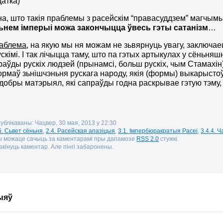
датка)
а, што такія праблемы з расейскім “правасуддзем” магчымы
ьнем імперыі можа закончыцца ўвесь гэты сатанізм
…
раблема
, на якую мы ня можам не зьвярнуць увагу, заключае
скімі. І так лічыцца таму, што па гэтых артыкулах у сёньняш
праўды рускіх людзей (прынамсі, больш рускіх, чым Стамахін
рмаў зьнішчэньня рускага народу, якія (формы) выкарыстоў
добры матэрыял, які сапраўды годна раскрывае гэтую тэ
публікаваны: Чацвер, 30 мая, 2013 у 22:30
6. Сьвет сёньня
,
2.4. Расейская апазіцыя
,
3.1. Імпербюракратыя Расеі
,
3.4.4. 
Вы можаце сачыць за каментарамі пры дапамозе
RSS 2.0
стужкі.
кінуць каментар. Але пінгі забаронены.
ыяў