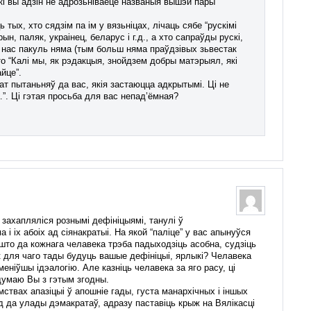
кі вы адзін не адрозьніваеце названыя вышэй пары
тых, хто сядзім па ім у вязьніцах, лічаць сябе “рускімі
ын, паляк, украінец, беларус і г.д., а хто сапраўды рускі,
 у нас пакуль няма (тым больш няма праўдзівых зьвестак
то “Калі мы, як рэдакцыя, знойдзем добры матэрыял, які
йце”.
т пытаньняў да вас, якія застаюцца адкрытымі. Ці не
к…”. Ці гэтая просьба для вас непад’ёмная?
захапляліся рознымі дефініцыямі, танулі ў
 і іх абоіх ад сіянакратыі. На якой “паліце” у вас апынуўся
што да кожнага челавека трэба падыходзіць асобна, судзіць
ак для чаго тады будуць вашые дефініцыі, ярлыкі? Челавека
еніўшы ідэалогію. Але казніць челавека за яго расу, ці
 думаю Вы з гэтым згодны.
твах апазіцыі ў апошніе гады, густа манархічных і іншых
д да улады дэмакратаў, адразу паставіць крыж на Вялікасці