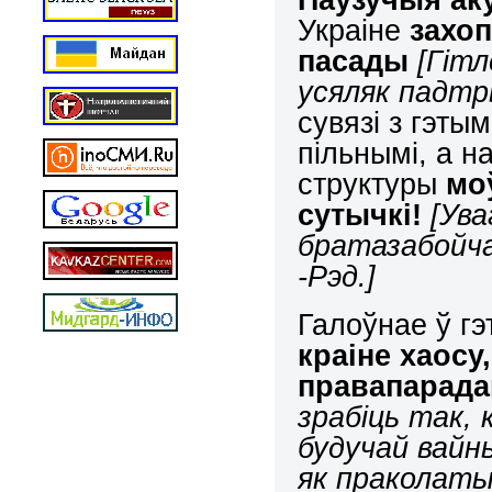
Украіне
захо
пасады
[Гітл
усяляк падтр
сувязі з гэты
пільнымі, а н
структуры
мо
сутычкі!
[Ува
братазабойча
-Рэд.]
Галоўнае ў г
краіне хаосу,
правапарада
зрабіць так,
будучай вайны
як праколаты