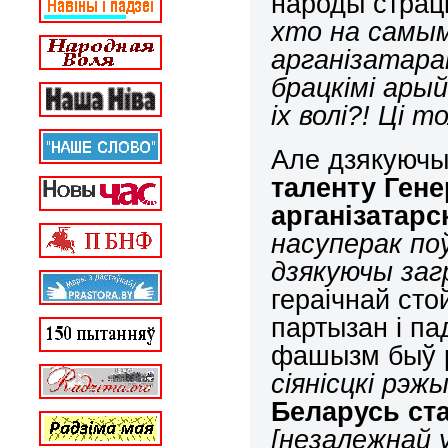
народы страці
хто на самым
арганізатара
брацкімі арый
іх волі?! Ці т
Але дзякуюч
таленту Гене
арганізатарс
насуперак по
дзякуючы за
гераічнай сто
партызан і п
фашызм быў 
сіянісцкі рэж
Беларусь ста
[
незалежнай 