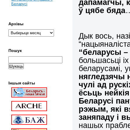
дапамагчы, к
Беларусі
ў цябе бяда
Архівы
Дык вось, назі
“нацыяналіста
“беларусы – 
Пошук
большасьці іх 
беларусамі, у
нягледзячы н
чулі ад руск
Іншыя сайты
ёсьць нейкія
Беларусі па
рэжым, які в
заняпаду і 
нашых праб