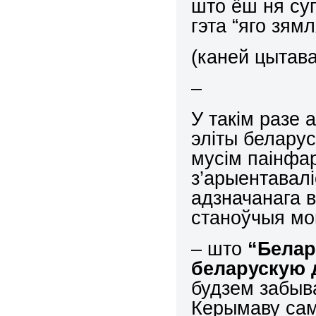
што ёш ня суп
гэта “яго зям
(каней цытав
–
У такім разе
эліты беларус
мусім паінфа
з’арыентавалі
адзначанага
станоўчыя мо
– што
“Белар
беларускую 
будзем забыв
Керымаву сам