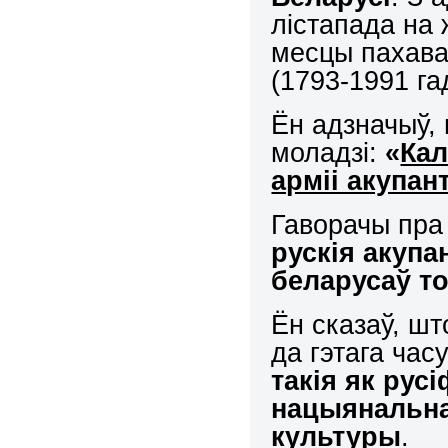
лістапада на
месцы пахава
(1793-1991 га
Ён адзначыў,
моладзі:
«
Кал
арміі акупан
Гаворачы пра 
рускія акупа
беларусаў то
Ён сказаў, ш
да гэтага час
такія як рус
нацыянальна
культуры
.