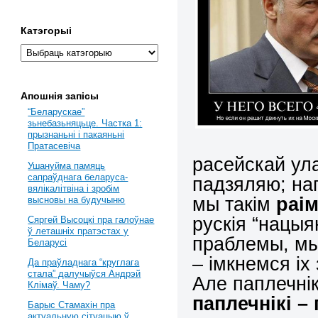
Катэгорыі
Апошнія запісы
“Беларускае”
зьнебазьняцьце. Частка 1:
прызнаньні і пакаяньні
Пратасевіча
расейскай ул
Ушануйма памяць
сапраўднага беларуса-
падзяляю; нап
вялікалітвіна і зробім
мы такім
раі
высновы на будучыню
рускія “нацыя
Сяргей Высоцкі пра галоўнае
ў леташніх пратэстах у
праблемы, мы
Беларусі
– імкнемся іх
Да праўладнага “круглага
стала” далучыўся Андрэй
Але паплечні
Клімаў. Чаму?
паплечнікі – 
Барыс Стамахін пра
актуальную сітуацыю ў