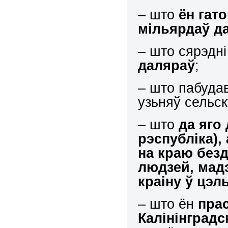
– што
ён гат
мільярдаў да
– што сярэдні
даляраў
;
– што пабуда
узьняў сельск
– што
да яго
рэспубліка), 
на краю безд
людзей, мад
краіну ў цэ
– што ён
прас
Калінінградс