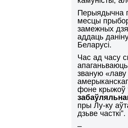
камуністы, ал
Перыядычна г
месцы прыбор
замежных дзя
аддаць данін
Беларусі.
Час ад часу 
апаганьваюць 
званую «лаву 
амерыканскаг
фоне крыжоў 
забаўляльна
пры Лу-ку аўт
дзьве часткі”.
–