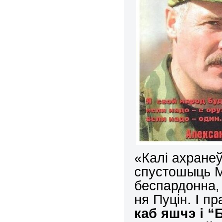
«Калі ахране
спустошыць М
беспардонна,
ня Пуцін. І пр
каб яшчэ і “