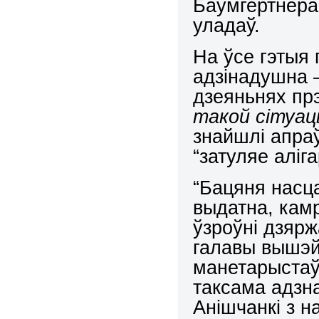
Баўмгертнера 
уладаў.
На ўсе гэтыя 
адзінадушна 
дзеяньнях пр
такой сітуацы
знайшлі апра
“затуляе аліга
“Бацяня насца
выдатна, кам
ўзроўні дзяр
галавы вышэй
манетарыстаў
таксама адзн
Анішчанкі з н