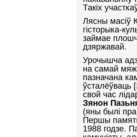
Такіх участка
Лясны масіў 
гісторыка-ку
займае плошч
дзяржавай.
Урочышча адз
на самай мяж
пазначана кам
ўсталёўваць [
свой час лід
Зянон Пазьн
(яны былі пра
Першы памятн
1988 годзе. П