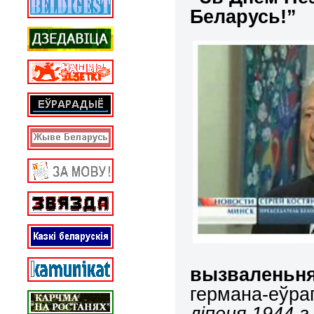
Беларусь!”
вызваленьня
германа-еўр
ліпеня 1944 г