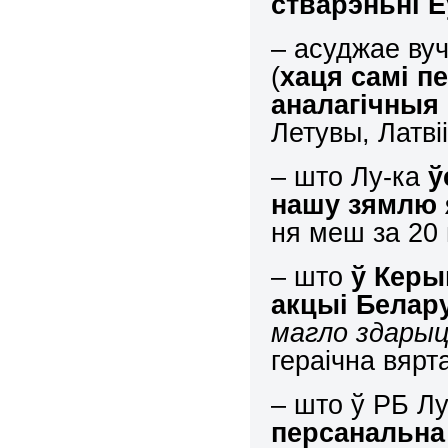
стварэньні Е
– асуджае вуч
(
хаця самі п
аналагічныя
Летувы, Латві
– што Лу-ка
ў
нашу зямлю 
ня меш за 20 
– што
ў Керы
акцыі Белар
магло здарыц
гераічна вяр
– што ў РБ Л
персанальна