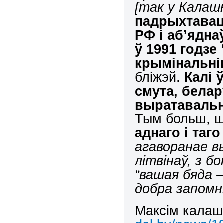
[так у Калашн
падрыхтавац
РФ і аб’ядн
ў 1991 годзе
крымінальні
бліжэй.
Калі 
смута, белар
выратавальн
Тым больш, 
аднаго і таг
агаворанае в
літвінаў, з б
“вашая бяда –
добра запомні
Максім калаш