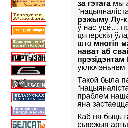
за гэтага
мы а
“нацыяналіст
рэжыму Лу-кі 
ў нас усё… пр
цяперскія ўла
што
многія 
нават аб св
прэзідэнтам 
уключэньнем Б
Такой была па
“нацыяналіста
праблем наша
яна застаецца
Каб ня быць 
сьвежыя артык