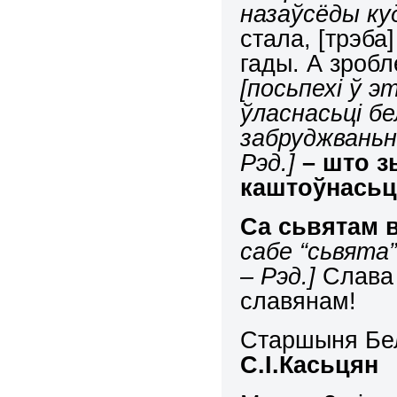
назаўсёды куд
стала, [трэба
гады. А зроб
[посьпехі ў э
ўласнасьці бе
забруджваньні
Рэд.]
– што 
каштоўнасьц
Са сьвятам в
сабе “сьвята”
– Рэд.]
Слава 
славянам!
Старшыня Бел
С.І.Касьцян