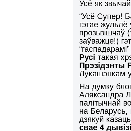
Усё як звычай
“Усё Супер! 
гэтае жульлё 
прозьвішчаў (
заўважце!) г
“гаспадарамі”
Русі
такая хр
Прэзідэнты Р
Лукашэнкам у
На думку бло
Аляксандра Л
палітычнай во
на Беларусь, 
дзякуй казаць
свае 4 дывіз