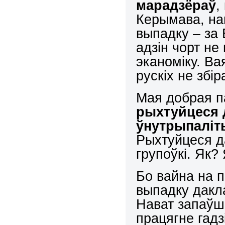
марадзёраў
,
Керымава, на
выпадку – за
адзін чорт н
эканоміку. Ва
рускіх не збі
Мая добрая п
рыхтуйцеся д
ўнутрыпалі
Рыхтуйцеся да
групоўкі. Як?
Бо вайна на п
выпадку дакл
Нават запаўшы
працягне гадз