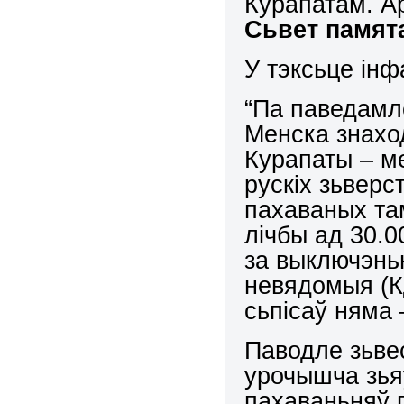
Курапатам. А
Сьвет памят
У тэксьце ін
“Па паведамле
Менска знахо
Курапаты – м
рускіх зьверс
пахаваных та
лічбы ад 30.0
за выключэнь
невядомыя (КД
сьпісаў няма 
Паводле зьве
урочышча зья
пахаваньняў п