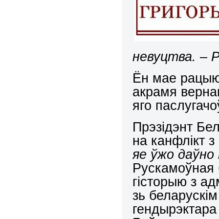
невуцтва. – Р
Ён мае рацыю
акрамя вернаг
яго паслугачо
Прэзідэнт Бе
на канфлікт з
яе ўжо даўно 
Рускамоўная 
гісторыю з ад
зь беларускі
гендырэктара 