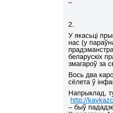
–
2.
У якасьці пр
нас (у параўна
прадэманстра
беларускіх пр
змагароў за 
Вось два каро
сёлета ў інф
Напрыклад, т
http://kavkaz
– быў пададз