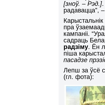
[зноў. – Рэд.]
радавацца”, 
Карыстальнік
пра ўзаемаадн
кампаніі. “Ур
садраць Бела
радзіму
. Ён 
піша карыста
пасадзе прэзі
Лепш за ўсё 
(гл. фота):