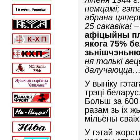
немцамі; гэта
абрана цяпер
25 сакавіка! –
афіцыйны пл
якога 75% бе
зьнішчэньн
ня толькі вец
далучаюцца… 
У выніку гэта
трэці беларус
Больш за 600
разам зь іх ж
мільёны сваіх
У гэтай жорст