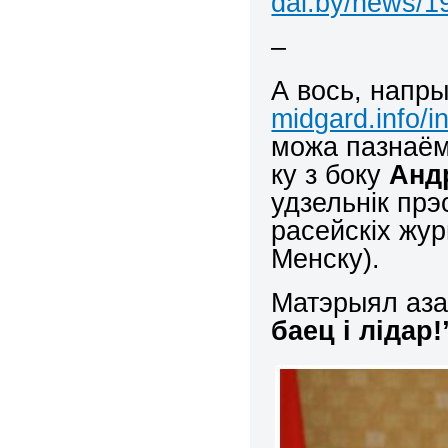
dal.by/news/1
–
А вось, напр
midgard.info/
можа пазнаём
ку з боку
Анд
удзельнік прэ
расейскіх жур
Менску).
Матэрыял аз
баец і лідар!