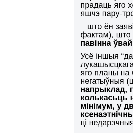
прадаць яго 
яшчэ пару-тро
– што ён заяв
фактам), шт
павінна ўвай
Усё іншыя “да
лукашысцкага
яго планы на
негатыўныя (ц
напрыклад, 
колькасьць н
мінімум, у д
ксенаэтнічны
ці недарэчныя