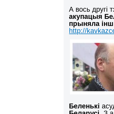
А вось другі 
акупацыя Бел
прыняла ін
http://kavkaz
Беленькі
асу
Беларусі
. З 