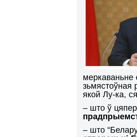
меркаваньне 
зьмястоўная р
якой Лу-ка, с
– што ў цяп
прадпрыемст
– што “Белар