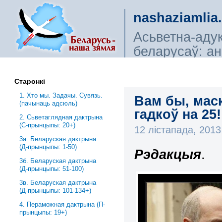
nashaziamlia
Асьветна-аду
беларусаў: ана
сьветагляды, і
Старонкі
1. Хто мы. Задачы. Сувязь.
Вам бы, маск
(пачынаць адсюль)
гадкоў на 25!
2. Сьветаглядная дактрына
(С-прынцыпы: 20+)
12 лістапада, 201
3a. Беларуская дактрына
(Д-прынцыпы: 1-50)
Рэдакцыя
.
3б. Беларуская дактрына
(Д-прынцыпы: 51-100)
3в. Беларуская дактрына
(Д-прынцыпы: 101-134+)
4. Пераможная дактрына (П-
прынцыпы: 19+)