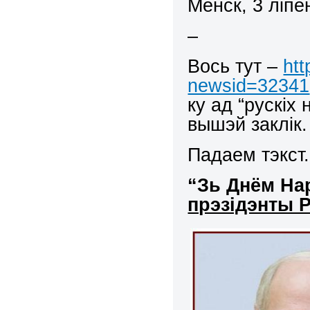
Менск, 3 ліпен
–
Вось тут –
htt
newsid=32341
ку ад “рускіх
вышэй заклік.
Падаем тэкст.
“Зь Днём На
прэзідэнты Р