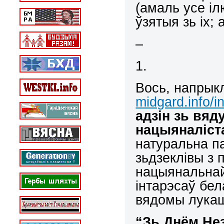
(амаль усе і
ўзятыя зь іх;
–
1.
Вось, напрык
midgard.info/
адзін зь вяд
нацыяналіст
натуральна п
зьдзеклівы з 
нацыянальнай
інтарэсаў бел
вядомы лукаш
“Зь Днём Не