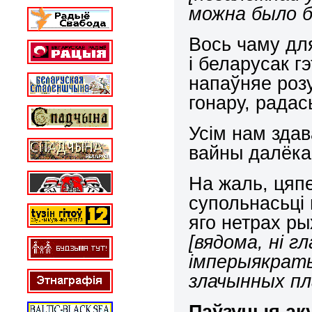
можна было б
Вось чаму дл
і беларусак г
напаўняе роз
гонару, радась
Усім нам зда
вайны далёка
На жаль, цяп
супольнасьці 
яго нетрах р
[вядома, ні г
імперыякратыя
злачынных пл
Паўзучыя ак