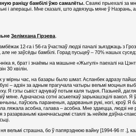
пную раніцу бамбілі ўжо самалёты.
Сваякі прыехалі за мн
ьні і аперацыі. Мне сказалі, што адвязуць мяне ў Назрань, 
ньне
Зелімхана Гірэева
.
амбёжак 12-га і 56-га ўчасткаў людзі пачалі зьязджаць з Гр
 але не заўсёды бамбілі. Горад пусьцеў – 70% нашых сусед
чніка я, брат і знаёмы на машыне «Жыгулі» паехалі на Цэн
зін 30 хвілін.
к у мірны час, на базары было шмат. Асланбек адразу пайш
ыбухі – адзін за адным прагучала чатыры вельмі моцныя выбу
ху. Я гэты сьвіст адчуваў потым каля тыдня. Пазьней, дагля
зіў мяне. Адначасна сотні аськепкаў зарыкашэцілі вакол. Я ў
анчыны, паўсюль параненыя, адарваныя рукі, ногі, кроў. Я 
ела ляжала асобна, галава – асобна. Мне здаецца, людзі не 
 з разарванымі канечнасьцямі стаялі зь нейкім дзіўна-спа
ьці.
ня вельмі страшна, бо ў папярэднюю вайну [1994-96 гг .], к