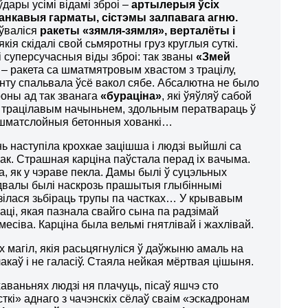
ўдары усімі відамі зброі –
артылерыя ўсіх
танкавыя гарматы, сістэмы залпавага агню.
ўваліся
ракеты «зямля-зямля», верталёты і
якія скідалі свой ​​сьмяротны груз круглыя ​​суткі.
і суперсучасныя віды зброі: так званы
«Змей
– ракета са шматмятровым хвастом з трацілу,
нту спальвала ўсё вакол сябе. Абсалютна не было
роны ад так званага
«бураціна»
, які ўяўляў сабой
з трацілавым начыньнем, здольным ператвараць ў
 шматслойныя бетонныя хованкі…
нь наступіла крохкае зацішша і людзі выйшлі са
нак. Страшная карціна паўстала перад іх вачыма.
а, як у чэраве пекла. Дамы былі ў суцэльных
падвалы былі наскрозь прашытыя глыбіннымі
дзілася зьбіраць трупы па частках… У крывавым
маці, якая пазнала свайго сына па радзімай
есіва. Карціна была вельмі гнятлівай і жахлівай.
х магіл, якія расьцягнуліся ў даўжыню амаль на
акаў і не галасіў. Стаяла нейкая мёртвая цішыня.
аваньнях людзі ня плачуць, пісаў яшчэ сто
ткі» аднаго з чачэнскіх сёлаў сваім «эскадронам