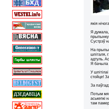
якія нічо
Я думала,
прыпынку 
Сустрэў н
На прыпын
шпіталя, 
адтуль. А
Я бачыла 
У шпітілаі
стойце! З
За паўгад
Потым мян
аськепкі 
там паме