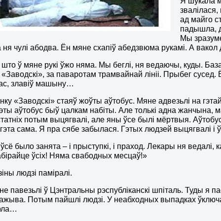
Я шукала м
звалілася, 
ад майго с
падышла, д
Мы зразуме
га ня чулі абодва. Ён мяне схапіў абедзвюма рукамі. А вако
 што ў мяне рукі ўжо няма. Мы беглі, ня ведаючы, куды. Баз
«Заводскі», за паваротам трамвайнай лініі. Прыбег сусед. 
ас, злавіў машыну…
ку «Заводскі» стаяў жоўты аўтобус. Мяне адвезьлі на гэтай 
гэты аўтобус быў цалкам набіты. Але толькі адна жанчына,
статніх потым выцягвалі, але яны ўсе былі мёртвыя. Аўтобус 
гэта сама. Я пра сябе забылася. Гэтых людзей выцягвалі і ўк
 ўсё было занята – і прыступкі, і праход. Лекары ня ведалі,
абірайце ўсіх! Няма свабодных месцаў!»
зіны людзі паміралі.
е павезьлі ў Цэнтральны рэспубліканскі шпіталь. Туды я п
нажыва. Потым пайшлі людзі. У неабходных выпадках ўключал
рла…