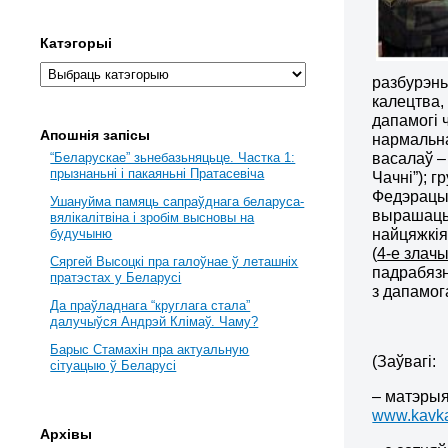
Катэгорыі
разбурэнь
калецтва,
дапамогі 
Апошнія запісы
нармальна
васалаў –
“Беларускае” зьнебазьняцьце. Частка 1:
прызнаньні і пакаяньні Пратасевіча
Чачні”); 
Федэрацыя
Ушануйма памяць сапраўднага беларуса-
вырашац
вялікалітвіна і зробім высновы на
найцяжкія
будучыню
(
4-е злач
Сяргей Высоцкі пра галоўнае ў леташніх
падрабязн
пратэстах у Беларусі
з дапамог
Да праўладнага “круглага стала”
далучыўся Андрэй Клімаў. Чаму?
Барыс Стамахін пра актуальную
(Заўвагі:
сітуацыю ў Беларусі
– матэрыя
www.kavka
Архівы