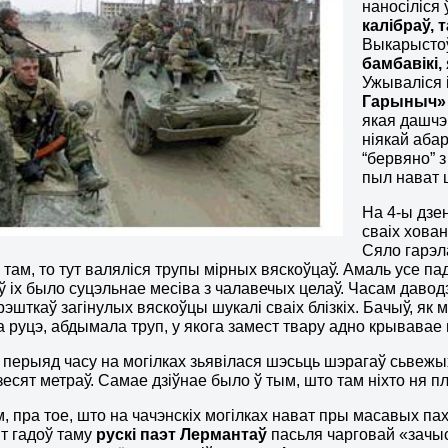
наносіліся 
калібраў, 
Выкарысто
бамбавікі,
Ужываліся 
Гарыныч»
якая дашчэ
ніякай аба
“бервяно” 
пыл нават
На 4-ы дзе
сваіх хова
Сяло гарэл
о там, то тут валяліся трупы мірных вяскоўцаў. Амаль усе 
 ў іх было суцэльнае месіва з чалавечых целаў. Часам даво
рэшткаў загінулых вяскоўцы шукалі сваіх блізкіх. Бачыў, як 
 руцэ, абдымала труп, у якога замест твару адно крывавае м
і перыяд часу на могілках зьявілася шэсьць шэрагаў сьвежы
зесят метраў. Самае дзіўнае было ў тым, што там ніхто ня пл
, пра тое, што на чачэнскіх могілках нават пры масавых пах
т гадоў таму
рускі паэт Лермантаў
пасьля чарговай «зачыс