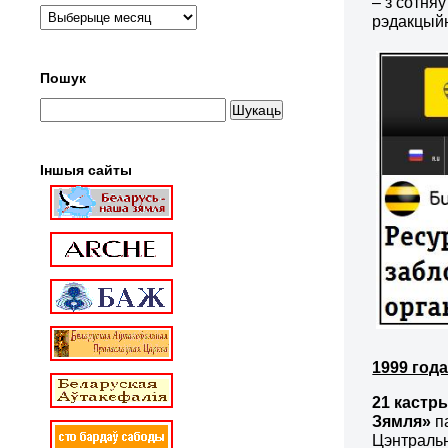
– з сотняў
рэдакцыйн
Пошук
Іншыя сайты
1999 год
21 кастры
Зямля»
па
Цэнтральн