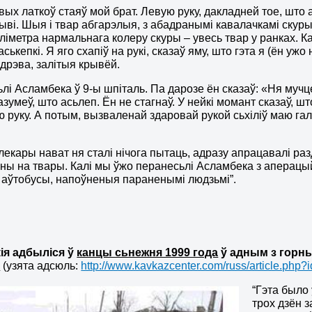
вых латкоў стаяў мой брат. Левую руку, дакладней тое, што 
рыві. Шыя і твар абгарэлыя, з абадранымі кавалачкамі скур
іліметра нармальнага колеру скуры – увесь твар у ранках. 
аськепкі. Я яго схапіў на рукі, сказаў яму, што гэта я (ён уж
дрэва, залітыя крывёй.
лі Асламбека ў 9-ы шпіталь. Па дарозе ён сказаў: «Ня мучце
азумеў, што асьлеп. Ён не стагнаў. У нейкі момант сказаў, ш
 руку. А потым, вызваленай здаровай рукой сьхіліў маю гал
 лекары нават ня сталі нічога пытаць, адразу апрацавалі раз
ны на твары. Калі мы ўжо перанесьлі Асламбека з аперацый
аўтобусы, напоўненыя параненымі людзьмі”.
кія адбыліся ў
канцы сьнежня 1999 года
ў адным з горных
і
(узята адсюль:
http://www.kavkazcenter.com/russ/article.php
“Гэта было
трох дзён 