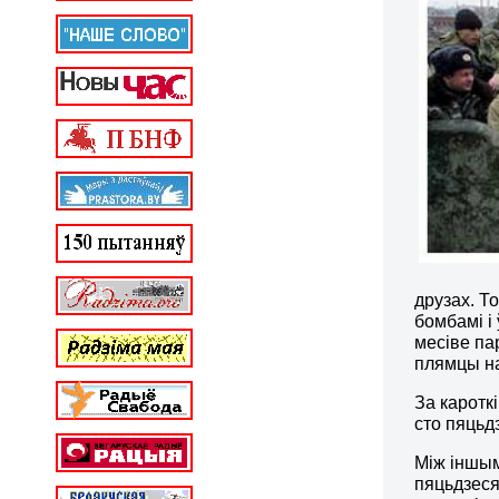
друзах. Т
бомбамі і
месіве па
плямцы на
За каротк
сто пяцьд
Між іншым
пяцьдзеся