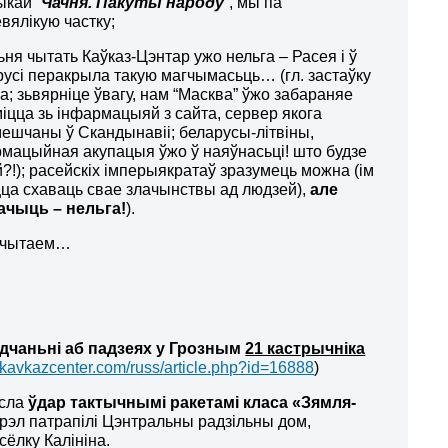
ыкай “
Чачня. Пакуты народу
”, мы па
вялікую частку;
ьня чытать Каўказ-Цэнтар ужо нельга – Расея і ў
усі перакрыла такую магчымасьць… (гл. застаўку
а; зьвярніце ўвагу, нам “Масква” ўжо забараняе
іцца зь інфармацыяй з сайта, сервер якога
ешчаны ў Скандынавіі; беларусы-літвіны,
мацыйная акупацыя ўжо ў наяўнасьці! што будзе
?!); расейскіх імперыякратаў зразумець можна (ім
ца схаваць свае злачынствы ад людзей),
але
ачыць – нельга!
).
 чытаем…
дчаньні аб падзеях у Грозным
21 кастрычніка
.kavkazcenter.com/russ/article.php?id=16888
)
есла
ўдар
тактычнымі ракетамі класа «Зямля-
рэл патрапілі Цэнтральны радзільны дом,
сёлку Калініна.