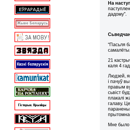
На насту
паступлен
дадому”.
Сьведча
“Пасьля б
самалёты,
21 кастры
каля 4 гад
Людзей, я
і пачуў в
правым ву
сьвіст буд
плакалі ж
галаву. Ц
параненыя
прытомнас
Мне было 