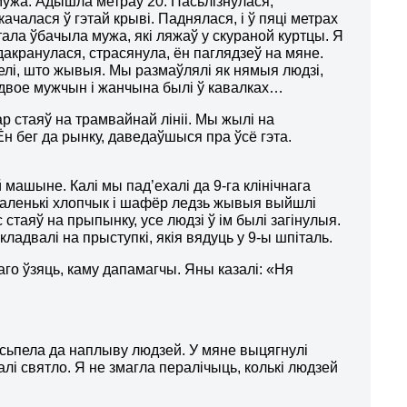
ужа. Адышла метраў 20. Пасьлізнулася,
качалася ў гэтай крыві. Паднялася, і ў пяці метрах
тала ўбачыла мужа, які ляжаў у скураной куртцы. Я
акранулася, страсянула, ён паглядзеў на мяне.
лі, што жывыя. Мы размаўлялі як нямыя людзі,
л двое мужчын і жанчына былі ў кавалках…
ар стаяў на трамвайнай лініі. Мы жылі на
Ён бег да рынку, даведаўшыся пра ўсё гэта.
машыне. Калі мы пад’ехалі да 9-га клінічнага
 маленькі хлопчык і шафёр ледзь жывыя выйшлі
стаяў на прыпынку, усе людзі ў ім былі загінулыя.
ладвалі на прыступкі, якія вядуць у 9-ы шпіталь.
 каго ўзяць, каму дапамагчы. Яны казалі: «Ня
асьпела да наплыву людзей. У мяне выцягнулі
і святло. Я не змагла пералічыць, колькі людзей