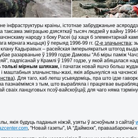
не інфраструктуры краіны, істотнае забруджаньне асяроддзя,
 а таксама эміграцыю дзясяткаў тысяч людзей у вайну 1994-96
чачэнскаму народу з боку Расеі (ці хаця б элементарнай к
га мірнага жыцьця) ў перыяд 1996-99 гг. (
2-е злачынства
; 
 клану Кадыравых – расейская імперыякратыя штогод выда
грубае разарваньне ў 1999 годзе Дамовы “Аб міры паміж Чач
й”, падпісанай у Крамлі ў 1997 годзе, у якой абяцалася н
ь
толькі мірным шляхам,
і пачатак новай яшчэ больш жуда
 і маштабныя злачынствы-жахі, якія абрынуліся на чачэнскі
ынства
). Для таго, каб лепш усьвядоміць, пра што ідзе гаво
а пазнаёмімся з тым, што вырабляла і працягвае вырабляц
ай сваіх ланцуговых псоў-вайскоўцаў, для чаго няма тэрміну
лы, якія будуць паданыя ніжэй, узяты ў асноўным з сайтаў
zcenter.com
, “Новай газеты”, ІА “Даймохк”, праваабарончых