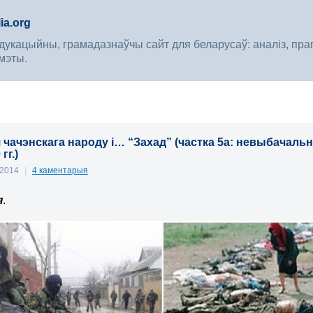
ia.org
укацыйны, грамадазнаўчы сайт для беларусаў: аналіз, прагноз
мэты.
 чачэнскага народу і… “Захад” (частка 5а: невыбачальн
гг.)
 2014
|
4 каментарыя
я
.