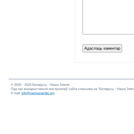
© 2006 - 2026 Беларусь - Наша Зямля.
Пад час выкарыстаньня матэрыялаў сайта спасылка на "Беларусь - Наша Зямл
E-mail:
info@nashaziamlia.org