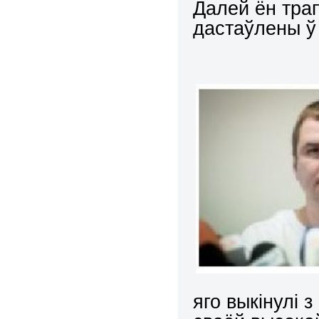
Далей ён трап
дастаўлены ў 
яго выкінулі