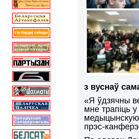
з вуснаў са
«Я ўдзячны ве
мне трапіць у
медыцынскую 
прэс-канфер