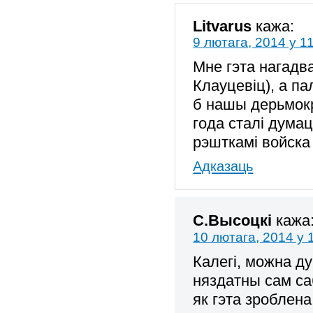
Litvarus
кажа:
9 лютага, 2014 у 1
Мне гэта нагадва
Клауцевіц), а па
б нашы дерьмокр
года сталі думац
рэшткамі войска
Адказаць
С.Высоцкі
кажа
10 лютага, 2014 у 
Калегі, можна ду
няздатны сам са
як гэта зроблена