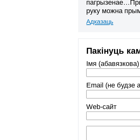
пагрызенае…Прыб
руку можна прым
Адказаць
Пакінуць ка
Імя (абавязкова)
Email (не будзе 
Web-cайт