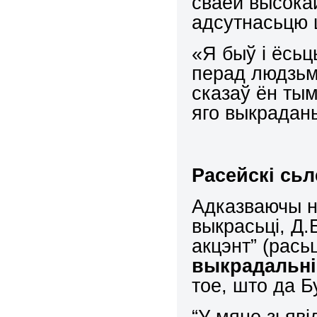
сваёй высокай
адсутнасьцю 
«Я быў і ёсьц
перад людзьмі
сказаў ён тым
яго выкрадан
Расейскі сьл
Адказваючы на
выкрасьці, Д.
акцэнт” (рась
выкрадальнік
тое, што да Б
“У мяне зьяві