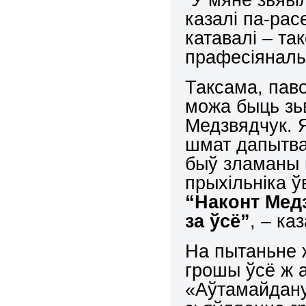
казалі па-расе
катавалі – та
прафесіяналы”
Таксама, паво
можа быць зьв
Медзвядчук. Я
шмат дапытвал
быў зламаны п
прыхільніка 
“Наконт Мед
за ўсё”
, – ка
На пытаньне ж
грошы ўсё ж 
«Аўтамайдану