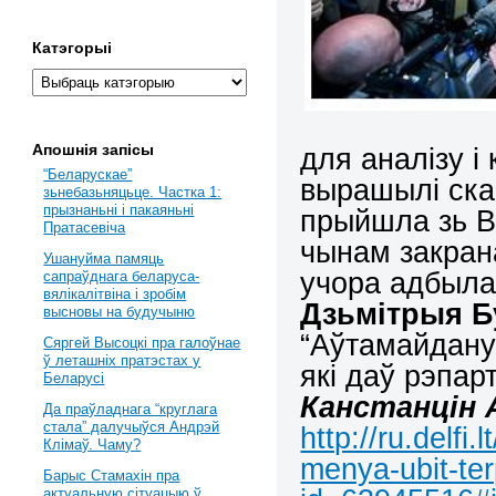
Катэгорыі
Апошнія запісы
для аналізу 
“Беларускае”
вырашылі ска
зьнебазьняцьце. Частка 1:
прызнаньні і пакаяньні
прыйшла зь В
Пратасевіча
чынам закран
Ушануйма памяць
учора адбыла
сапраўднага беларуса-
вялікалітвіна і зробім
Дзьмітрыя Б
высновы на будучыню
“Аўтамайдану
Сяргей Высоцкі пра галоўнае
ў леташніх пратэстах у
які даў рэпар
Беларусі
Канстанцін
Да праўладнага “круглага
стала” далучыўся Андрэй
http://ru.delfi.
Клімаў. Чаму?
menya-ubit-te
Барыс Стамахін пра
актуальную сітуацыю ў