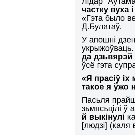
Лідар “Аўтам
частку вуха і
«Гэта было в
Д.Булатаў.
У апошні дзен
укрыжоўваць.
да дзьвярэй
ўсё гэта супр
«Я прасіў іх
такое я ўжо 
Пасьля прайшо
зьмясьцілі ў 
й выкінулі
ка
[людзі] (каля 