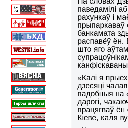
Па словах Дз
паведамілі аб
рахункаў і ма
прыпаркаваў с
банкамата зды
распавёў ён. 
што яго аўта
супрацоўнікам
канфіскаваны
«Калі я прыех
дзесяці чалав
падобныя на 
дарогі, чакаю
працягваў ён 
Кіеве, каля в