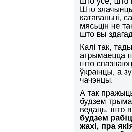
што ўсё, што 
Што злачынцы 
катаваньні, с
мясьцін не та
што вы здага
Калі так, та
атрымаецца п
што спазнаюц
ўкраінцы, а з
чачэнцы.
А так пражыц
будзем трыма
ведаць, што в
будзем рабіц
жахі, пра як