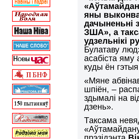
«Аўтамайдан
яны выконва
дачыненьні 
ЗША», а так
удзельнікі р
Булатаву людз
асабіста яму
куды ён гэтыя
«Мяне абвінав
шпіён, – рас
здымалі на ві
дзень».
Таксама невяд
«Аўтамайдану
прэзідэнта
Ві