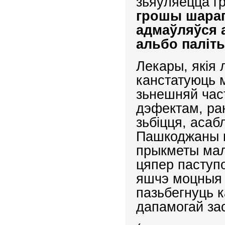
зьяўляецца г
грошы шараг
адмаўляўся 
альбо паліт
Лекары, якія 
канстатуюць 
зьнешняй час
дэфектам, ра
зьбіцця, асабл
Пашкоджаны к
прыкметы мал
цяпер паступо
яшчэ моцныя 
пазьбегнуць 
дапамогай за