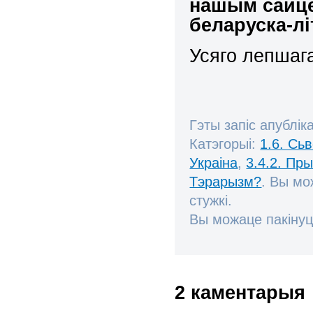
нашым сайце
беларуска-л
Усяго лепша
Гэты запіс апублік
Катэгорыі:
1.6. Сь
Украіна
,
3.4.2. Пр
Тэрарызм?
. Вы мо
стужкі.
Вы можаце пакінуц
2 каментарыя