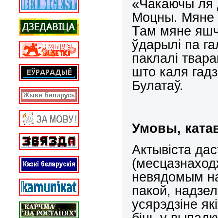
«Чакаючы ля д
Моцны. Мяне п
Там мяне яшч
ўдарылі па га
паклалі твара
што каля гадз
Булатаў.
Умовы, катав
Актывіста дас
(месцазнаход
невядомым на 
пакой, надзел
усярэдзіне як
біць у выпадку