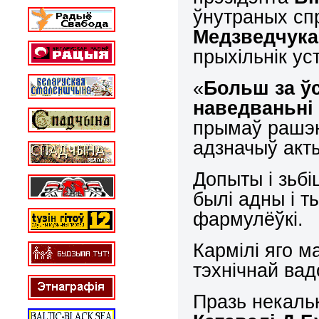
ўнутраных с
Медзведчука
прыхільнік ус
«
Больш за ў
наведваньні
прымаў рашэнь
адзначыў акты
Допыты і зьбі
былі адны і т
фармулёўкі.
Кармілі яго ма
тэхнічнай вад
Празь некальк