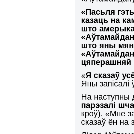
«Пасьля гэт
казаць на ка
што амерыка
«Аўтамайдан
што яны мяне
«Аўтамайдан
цяперашняй 
«
Я сказаў ус
Яны запісалі 
На наступны 
парэзалі шч
кроў). «Мне з
сказаў ён на 