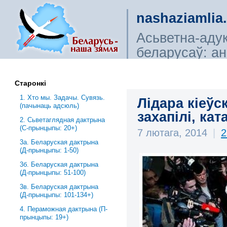
nashaziamlia
Асьветна-аду
беларусаў: ана
сьветагляды, і
Старонкі
1. Хто мы. Задачы. Сувязь.
Лідара кіеўс
(пачынаць адсюль)
захапілі, кат
2. Сьветаглядная дактрына
(С-прынцыпы: 20+)
7 лютага, 2014
|
2
3a. Беларуская дактрына
(Д-прынцыпы: 1-50)
3б. Беларуская дактрына
(Д-прынцыпы: 51-100)
3в. Беларуская дактрына
(Д-прынцыпы: 101-134+)
4. Пераможная дактрына (П-
прынцыпы: 19+)