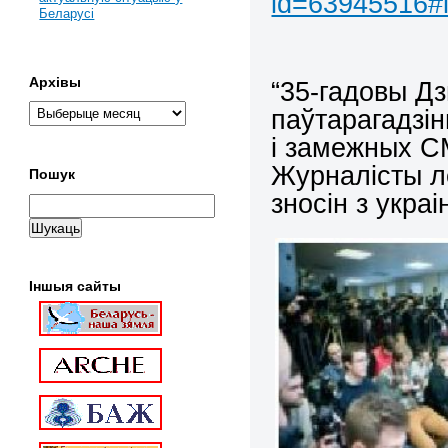
id=63945516#
Беларусі
Архівы
“35-гадовы Д
паўтарагадзі
і замежных СМ
Журналісты л
Пошук
зносін з укра
Іншыя сайты