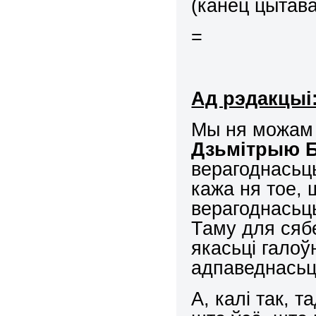
(канец цытав
=
Ад рэдакцыі
Мы ня можам 
Дзьмітрыю Б
верагоднасьць
кажа ня тое,
верагоднасьц
Таму для сябе
якасьці галоў
адпаведнасьці
А, калі так, 