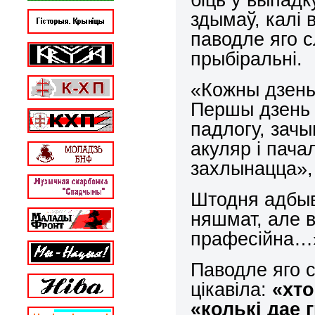
здымаў, калі в
паводле яго с
прыбіральні.
«Кожны дзень 
Першы дзень п
падлогу, зачы
акуляр і пачал
захлынацца»,
Штодня адбыв
няшмат, але в
прафесійна…»
Паводле яго с
цікавіла:
«хто
«колькі дае 