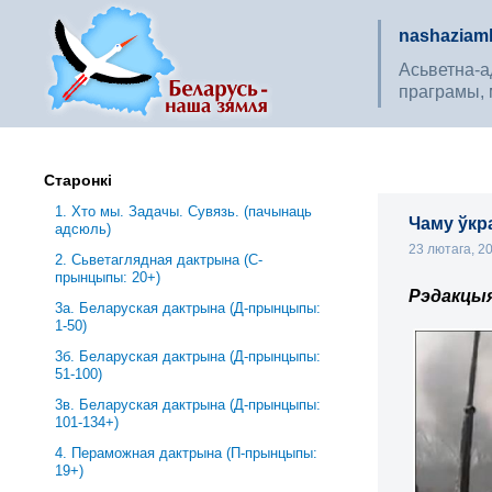
nashaziaml
Асьветна-ад
праграмы, 
Старонкі
1. Хто мы. Задачы. Сувязь. (пачынаць
Чаму ўкр
адсюль)
23 лютага, 2
2. Сьветаглядная дактрына (С-
прынцыпы: 20+)
Рэдакцы
3a. Беларуская дактрына (Д-прынцыпы:
1-50)
3б. Беларуская дактрына (Д-прынцыпы:
51-100)
3в. Беларуская дактрына (Д-прынцыпы:
101-134+)
4. Пераможная дактрына (П-прынцыпы:
19+)