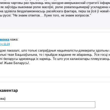
 можна чарговы раз прызнаць моц заходне-амерыканскай стратэгіі інфар
 як заўсёды выконвае ролю масоўкі, ролю рэвалюцыянераў ускладзена на
а здзівіла бездапаможнасьць расейскага фактара, перш за ўсё ў новай с
ы рускі: ”Не знаем ответов… Хуже того, не знаем вопросов.”
ёменка
кажа:
 у 11:24
адзеі паказалі, што толькі сапраўдныя нацыяналісты-дэмакраты здольны а
толькі твая Бацькаўшчына, то і прыйдзе жаданне яе абараняць. Ўсе госці 
лі беларусы адмовяцца іх карміць. То што усе каланізатары плявузгаюць н
не! Жыве Беларусь!.
 каментар
ова)