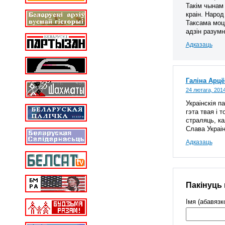
Такім чынам
краін. Народ
Таксама моцн
адзін разумн
Адказаць
Галіна Арц
24 лютага, 2014
Украінскія п
гэта твая і 
страляць, ка
Слава Украі
Адказаць
Пакінуць
Імя (абавязк