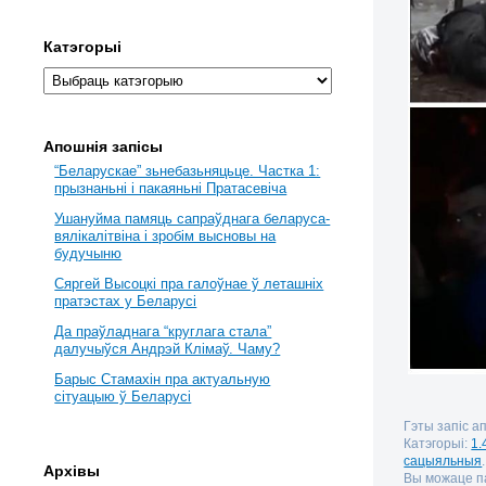
Катэгорыі
Апошнія запісы
“Беларускае” зьнебазьняцьце. Частка 1:
прызнаньні і пакаяньні Пратасевіча
Ушануйма памяць сапраўднага беларуса-
вялікалітвіна і зробім высновы на
будучыню
Сяргей Высоцкі пра галоўнае ў леташніх
пратэстах у Беларусі
Да праўладнага “круглага стала”
далучыўся Андрэй Клімаў. Чаму?
Барыс Стамахін пра актуальную
сітуацыю ў Беларусі
Гэты запіс а
Катэгорыі:
1.
сацыяльныя
Архівы
Вы можаце па