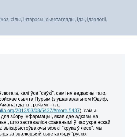
, сілы, інтарэсы, сьветагляды, ідэі, ідэалогіі,
 лютага, калі ўсе “саўкі́”, самі ня ведаючы таго,
рэйскае сьвята Пурым (з ушанаваньнем Юдзіф,
мана і да т.п. рэчамі – гл.:
mlia.org/2013/03/08/5437/#more-5437
), самы
для збору інфармацыі, якая дае адказы на
ні, што заставаліся схаванымі ў час украінскай
, выкарыстоўваючы эфект “крука ў лесе”, мы
ыць за эвалюцыяй сьветагляду “рускіх