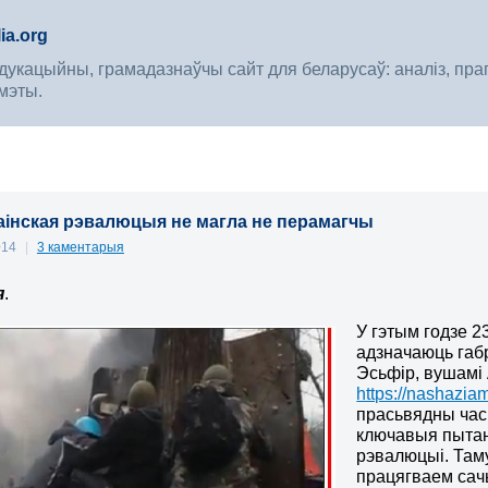
ia.org
укацыйны, грамадазнаўчы сайт для беларусаў: аналіз, прагноз
мэты.
аінская рэвалюцыя не магла не перамагчы
014
|
3 каментарыя
я
.
У гэтым годзе 23
адзначаюць габ
Эсьфір, вушамі А
https://nashazia
прасьвядны час 
ключавыя пытань
рэвалюцыі. Таму
працягваем сач