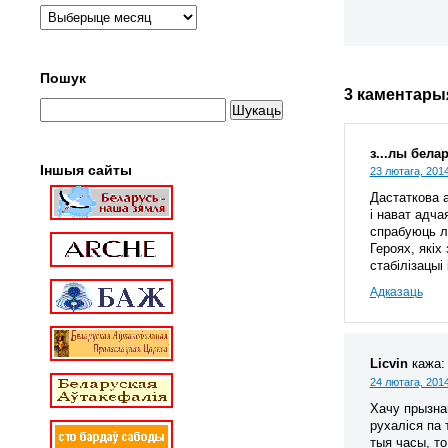
Пошук
3 каментары
з...лы бела
Іншыя сайты
23 лютага, 2014
Дастаткова 
і нават адча
спрабуюць л
Героях, якіх
стабілізацыі
Адказаць
Licvin
кажа:
24 лютага, 2014
Хачу прызнац
рухаліся па 
тыя часы, то