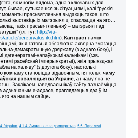
(гэта, як многім вядома, адна з ключавых для
 тут, бывае, сутыкаешся зь сітуацыямі, калі “рускія
ў моманты прасьвятленьня выдаюць такое, што
олькі выставіць іх матэрыял ці спаслацца на яго…
клад такіх прасьвятленьняў – матэрыял пад
тушкі” (гл. тут:
http://via-
s/article/perepryatushki.htm
).
Кантраст
паміж
аінцамі, якія гатовыя абсалютна ахвярна змагацца
льна-дэмакратычную дзяржаву (з аднаго боку), і
 дэгенератамі-напаўкрымінальнікамі (г.зв.
гентамі расейскай імперыякратыі), якія прыязджалі
бабла на халяву” (з другога боку), настолькі
о кожнаму становіцца відавочным, ня толькі
чаму
аўская рэвалюцыя ва Ўкраіне
, а і чаму яна не
агчы. Заклікаем наведвальнікаў сайту пазнаёміцца
 адзначаным е-адрасе, праглядзець відэа ў ім і
ь яго на нашым сайце.
.4. Украіна
,
4.1.4. Змаганьне за дэмакратыю
,
5.5. Паралелі