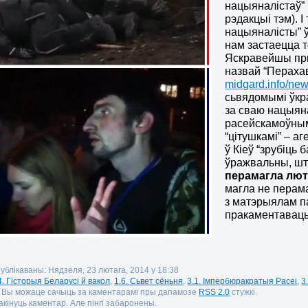
нацыяналістаў” 
рэдакцыі тэм). І
нацыяналісты” 
нам застаецца т
Яскравейшы пры
назвай “Перахава
midgard.info/new
сьвядомымі ўкр
за сваю нацыяна
расейскамоўнымі
“цітушкамі” – а
ў Кіеў “зрубіць 
ўражвальны, шт
перамагла лют
магла не перам
з матэрыялам па
пракаментавац
публікаваны: Нядзеля, 23 лютага, 2014 у 18:38
4. Гісторыя Беларусі й вакол
,
1.6. Сьвет сёньня
,
3.1. Імпербюракратыя Расеі
,
3
. Вы можаце сачыць за каментарамі пры дапамозе
RSS 2.0
стужкі.
кінуць каментар. Але пінгі забаронены.