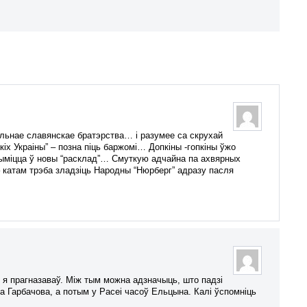
альнае славянскае братэрства… і разумее са скрухай
іх Украіны” – позна піць баржомі… Допкіны -гопкіны ўжо
шчыміцца ў новы “расклад”… Смуткую адчайна па ахвярных
 – катам трэба зладзіць Народны “Нюрберг” адразу пасля
як я прагназаваў. Між тым можна адзначыць, што падзі
га Гарбачова, а потым у Расеі часоў Ельцына. Калі ўспомніць