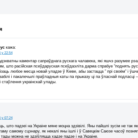
я
рус
кажа:
 у 22:54
адэкватны каментар сапраўднага рускага чалавека, які яшчэ разумее рэ
ям, што расійская псеўдаруская псеўдаэліта дарма спрабуе “поднять руск
ізаць любое месца новай уладзе ў Кіеве, абы застацца ” прі своём” і ў
 забілі і пакалечылі праўладныя каты па прыказу ці па ўласнай подласці
 і стаўлення украінскай улады.
 у 07:24
ь, што падзеі на Украіне мяне моцна здзівілі. Яны пайшлі зусім не так 
таму самому сцэнару, як некалі яны ішлі і ў Савецкім Саюзе часоў позня
 тады можна не здзіўляцца хадзе падзе і на Украіне.