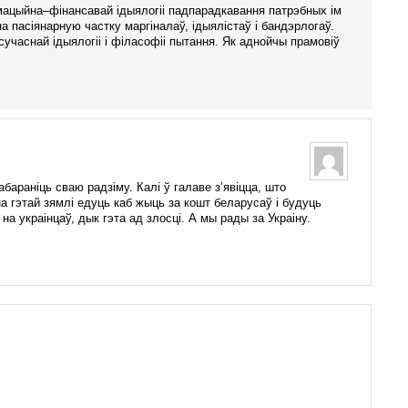
мацыйна–фінансавай ідыялогіі падпарадкавання патрэбных ім
 пасіянарную частку маргіналаў, ідыялістаў і бандэрлогаў.
учаснай ідыялогіі і філасофіі пытання. Як аднойчы прамовіў
бараніць сваю радзіму. Калі ў галаве з’явіцца, што
на гэтай зямлі едуць каб жыць за кошт беларусаў і будуць
а украінцаў, дык гэта ад злосці. А мы рады за Украіну.