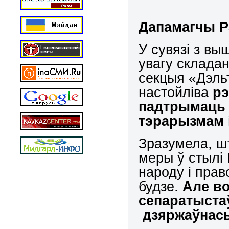
Дапамагчы Р
У сувязі з в
увагу складан
секцыя «Дэль
настойліва
рэ
падтрымаць 
тэрарызмам 
Зразумела, 
меры ў стылі
народу і пра
будзе.
Але в
сепаратыста
дзяржаўнасьц