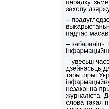
парадку, зьм
захопу дзяржус
– прадугледз
выкарыстаньн
падчас масав
– забараніць 
інфармацыйных
– увесьці ча
дзейнасьць дл
тэрыторыі Ўк
інфармацыйну
незаконна пр
журналіста. Д
слова такая 