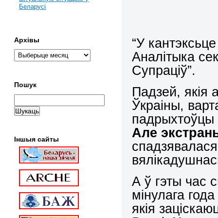
Беларусі
“У кантэксьце
Архівы
Аналітыка се
Супраціў”.
Пошук
Падзей, якія
Ўкраіны, варт
падрыхтоўцы 
Але экстран
Іншыя сайты
спадзявалася
вялікадушнас
А ў гэты час 
мінулага года
якія заціскаю