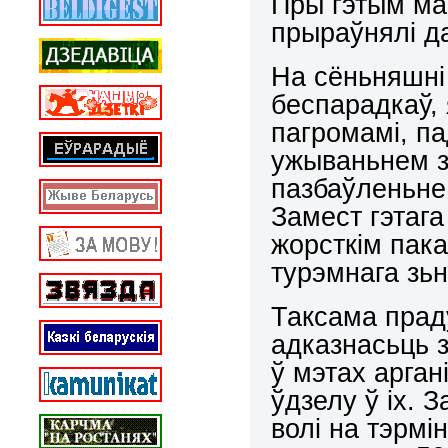
Пры гэтым мас
прыраўнялі д
На сёньняшні
беспарадкаў, 
пагромамі, п
ужываньнем з
пазбаўленьне 
Замест гэтаг
жорсткім пак
турэмнага зьн
Таксама прад
адказнасьць 
ў мэтах арга
ўдзелу ў іх. 
волі на тэрмі