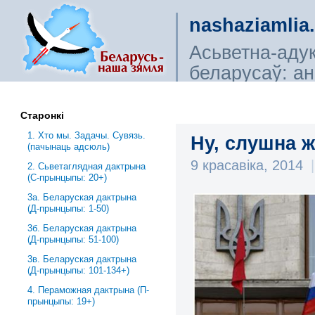
nashaziamlia
Асьветна-аду
беларусаў: ана
сьветагляды, і
Старонкі
1. Хто мы. Задачы. Сувязь.
Ну, слушна 
(пачынаць адсюль)
9 красавіка, 2014
|
2. Сьветаглядная дактрына
(С-прынцыпы: 20+)
3a. Беларуская дактрына
(Д-прынцыпы: 1-50)
3б. Беларуская дактрына
(Д-прынцыпы: 51-100)
3в. Беларуская дактрына
(Д-прынцыпы: 101-134+)
4. Пераможная дактрына (П-
прынцыпы: 19+)