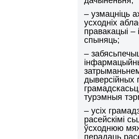
дачыненьня;
– узмацніць 
усходніх абла
правакацыі – 
спыняць;
– забясьпечы
інфармацыйны
затрыманьнем 
дыверсійных г
грамадскасьці
турэмныя тэр
– усіх грамад
расейскімі сь
ўсходнюю мяж
перадаць рас