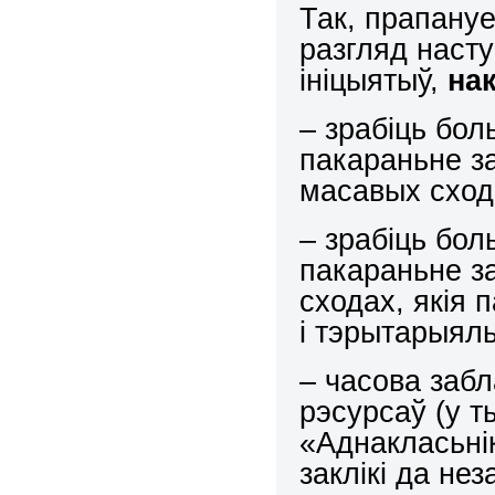
Так, прапану
разгляд наст
ініцыятыў,
на
– зрабіць бо
пакараньне за
масавых схода
– зрабіць бо
пакараньне з
сходах, якія
і тэрытарыял
– часова забл
рэсурсаў (у т
«Аднакласьні
заклікі да не