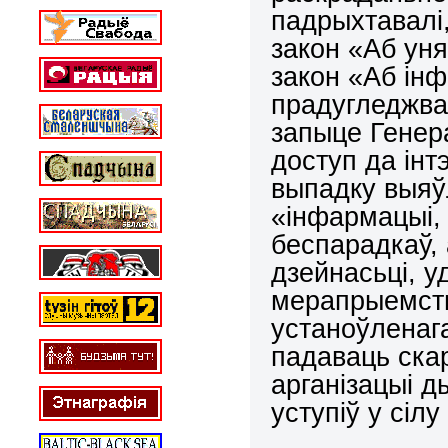
падрыхтавалі,
закон «Аб ун
закон «Аб ін
прадугледжва
запыце Генер
доступ да інт
выпадку выяў
«інфармацыі,
беспарадкаў,
дзейнасьці, у
мерапрыемств
устаноўленаг
падаваць скар
арганізацыі 
уступіў у сілу