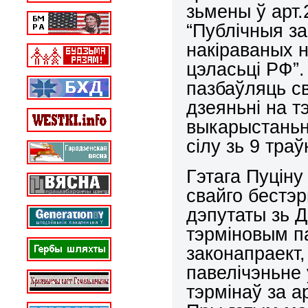
зьмены ў арт
“Публічныя за
накіраваных 
цэласьці РФ”
пазбаўляць с
дзеяньні на т
выкарыстаньня
сілу зь 9 траў
Гэтага Пуцін
свайго бестэ
дэпутаты зь 
тэрміновым п
законапраект,
павелічэньне
тэрмінаў за 