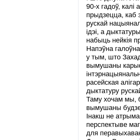
90-х гадоў, калі
прыдзецца, каб 
рускай нацыянал
ідэі, а дыктатур
набыць нейкія п
Напэўна галоўная
у тым, што Захад
вымушаны карыс
інтэрнацыянальна
расейская аліга
дыктатуру руска
Таму хочам мы, б
вымушаны будзем
Інакш не атрымае
перспектыве ма
для перавыхава