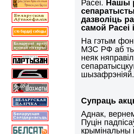
Расеі.
Нашы 
сепаратысты
дазволіць ра
самой Расеі 
На гэтым фон
МЗС РФ аб ты
неяк няправі
сепаратысцку
шызафрэніяй
Супраць акц
Аднак, вернем
Пуцін падпіса
крымінальны к