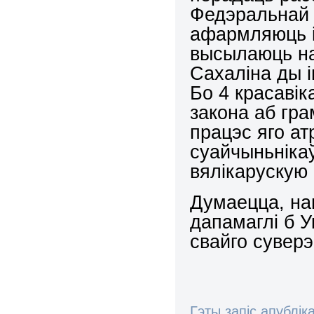
Федэральнай 
афармляюць і
высылаюць на
Сахаліна ды 
Бо 4 красаві
закона аб гр
працэс яго а
суайчыньнікаў
вялікарускую 
Думаецца, нав
дапамаглі б У
свайго суверэ
Гэты запіс апублік