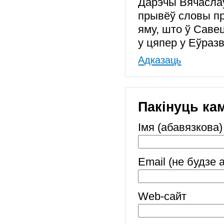
Дарэчы Вячаслаў
прывёў словы пры
яму, што ў Саве
у цяпер у Еўраз
Адказаць
Пакінуць ка
Імя (абавязкова)
Email (не будзе 
Web-cайт