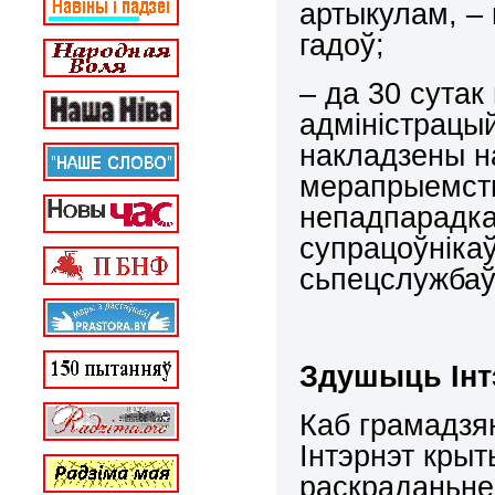
артыкулам, – 
гадоў;
– да 30 сута
адміністрацы
накладзены на
мерапрыемств
непадпарадка
супрацоўнікаў
сьпецслужбаў
Здушыць Інт
Каб грамадзя
Інтэрнэт кры
раскраданьне 