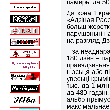
памеры да 500
Даткова 1 кра
«Адзіная Расе
больш жорстк
парушэньні н
на разгляд Дз
– за неаднара
180 дзён – па
правядзеньня 
шэсьця або п
увесьці крым
тыс. да 1 млн
да 480 гадзін
альбо прымусо
максімальнае