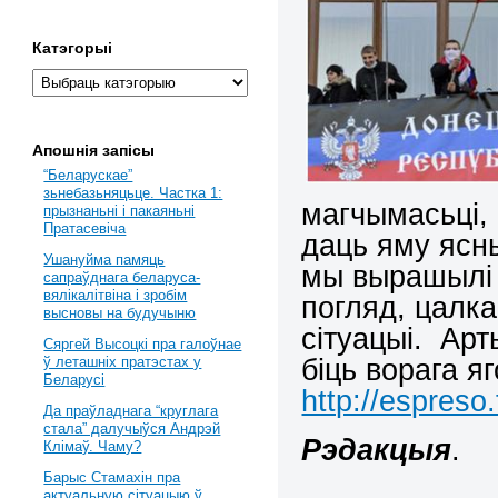
Катэгорыі
Апошнія запісы
“Беларускае”
зьнебазьняцьце. Частка 1:
магчымасьці, 
прызнаньні і пакаяньні
Пратасевіча
даць яму ясн
Ушануйма памяць
мы вырашылі в
сапраўднага беларуса-
вялікалітвіна і зробім
погляд, цалк
высновы на будучыню
сітуацыі. Арт
Сяргей Высоцкі пра галоўнае
біць ворага я
ў леташніх пратэстах у
Беларусі
http://espres
Да праўладнага “круглага
стала” далучыўся Андрэй
Рэдакцыя
.
Клімаў. Чаму?
Барыс Стамахін пра
актуальную сітуацыю ў