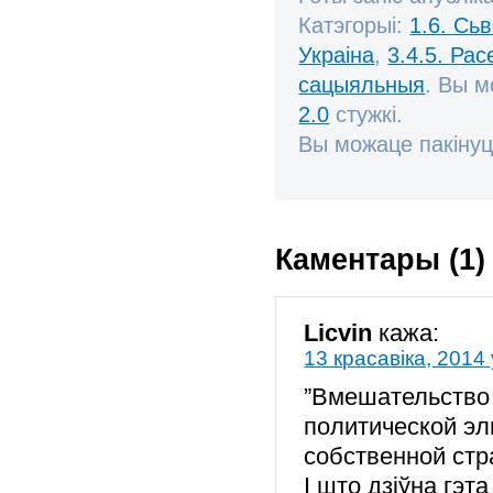
Катэгорыі:
1.6. Сь
Украіна
,
3.4.5. Рас
сацыяльныя
. Вы 
2.0
стужкі.
Вы можаце пакінуц
Каментары (1)
Licvin
кажа:
13 красавіка, 2014 
”Вмешательство 
политической э
собственной стр
І што дзіўна гэ