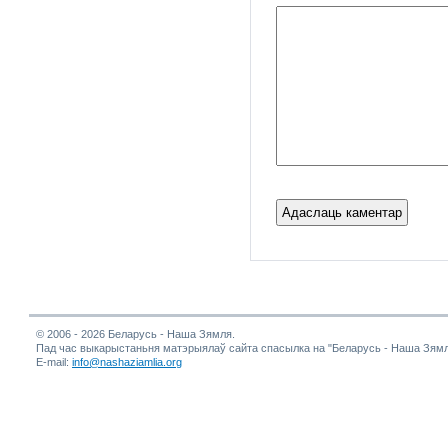
© 2006 - 2026 Беларусь - Наша Зямля.
Пад час выкарыстаньня матэрыялаў сайта спасылка на "Беларусь - Наша Зямл
E-mail:
info@nashaziamlia.org