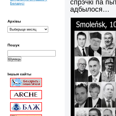
спрэчкі па пы
Беларусі
адбылося…
Архівы
Пошук
Іншыя сайты