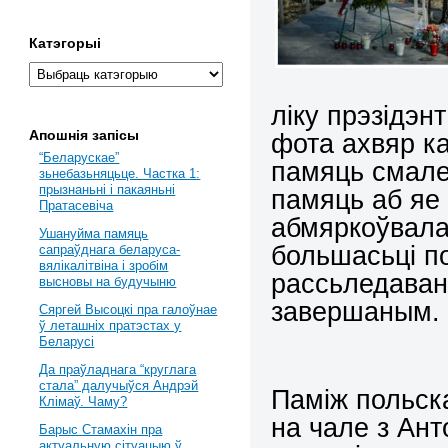
Катэгорыі
ліку прэзідэ
Апошнія запісы
фота ахвяр к
“Беларускае”
памяць смале
зьнебазьняцьце. Частка 1:
прызнаньні і пакаяньні
памяць аб яе
Пратасевіча
абмяркоўвала
Ушануйма памяць
большасьці по
сапраўднага беларуса-
вялікалітвіна і зробім
рассьледаван
высновы на будучыню
завершаным.
Сяргей Высоцкі пра галоўнае
ў леташніх пратэстах у
Беларусі
Да праўладнага “круглага
стала” далучыўся Андрэй
Паміж польска
Клімаў. Чаму?
на чале з Ан
Барыс Стамахін пра
актуальную сітуацыю ў