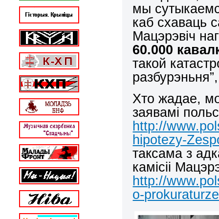
мы сутыкаемс
каб схаваць с
Maцэрэвіч на
60.000 кавал
такой катастр
разбурэньня”,
Хто жадае, м
заявамі польс
http://www.pol
hipotezy-Zesp
таксама з адк
камісіі Мацэр
http://www.pol
o-prokuraturz