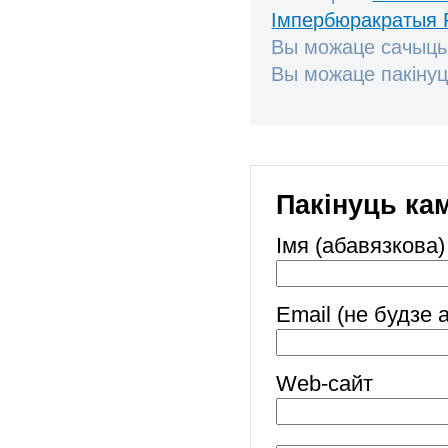
Імпербюракратыя 
Вы можаце сачыць
Вы можаце пакінуц
Пакінуць ка
Імя (абавязкова)
Email (не будзе 
Web-cайт