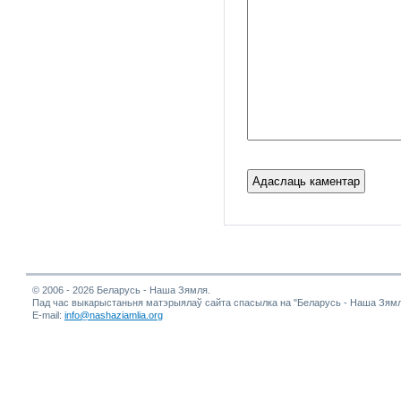
© 2006 - 2026 Беларусь - Наша Зямля.
Пад час выкарыстаньня матэрыялаў сайта спасылка на "Беларусь - Наша Зямл
E-mail:
info@nashaziamlia.org