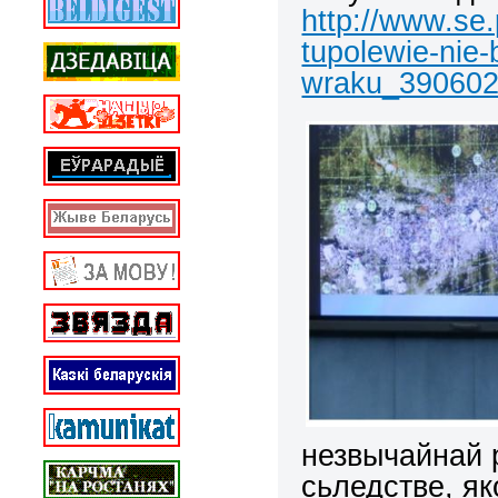
http://www.se.
tupolewie-nie
wraku_390602
незвычайнай 
сьледстве, як