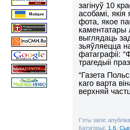
загінуў 10 кр
асобамі, якія
фота, якое па
каментатары л
выглядаць за
зьяўляецца на
фатаграфіі: “
трагедыіі праз
“Газета Польс
каго варта ві
верхняй част
Гэты запіс апублік
Катэгорыі:
1.6. Сь