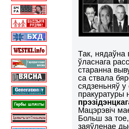
Так, нядаўна 
ўласнага расс
старанна выву
са ствала бяр
сядзеньняў у 
пракуратуры 
прэзідэнцка
Мацэрэвіч ма
Больш за тое,
заяўленае дыс