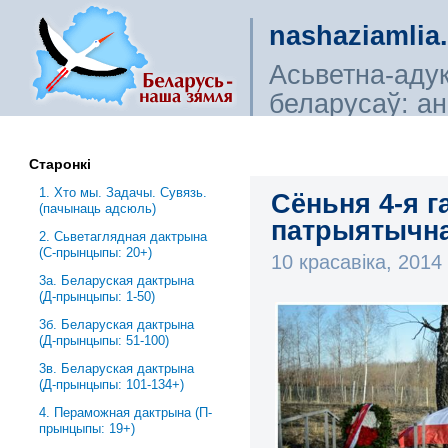
nashaziamlia
Асьветна-аду
беларусаў: ана
сьветагляды, і
Старонкі
1. Хто мы. Задачы. Сувязь.
Сёньня 4-я г
(пачынаць адсюль)
патрыятычна
2. Сьветаглядная дактрына
(С-прынцыпы: 20+)
10 красавіка, 201
3a. Беларуская дактрына
(Д-прынцыпы: 1-50)
3б. Беларуская дактрына
(Д-прынцыпы: 51-100)
3в. Беларуская дактрына
(Д-прынцыпы: 101-134+)
4. Пераможная дактрына (П-
прынцыпы: 19+)