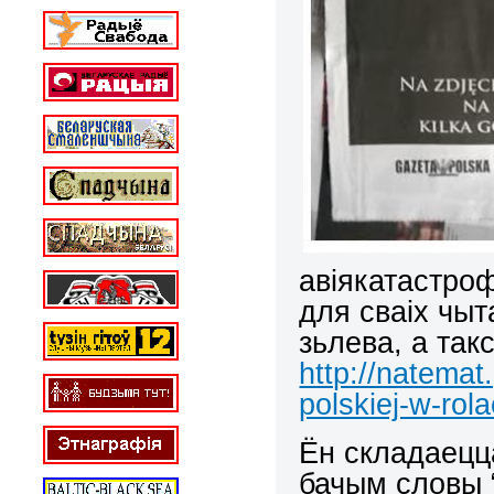
авіякатастро
для сваіх чы
зьлева, а так
http://natemat
polskiej-w-rol
Ён складаецца
бачым словы 