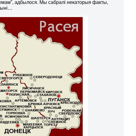
умам”, адбылося. Мы сабралі некаторыя факты,
учыні…