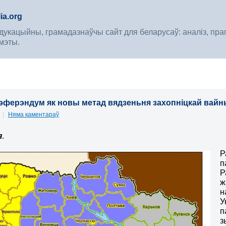
ia.org
укацыйны, грамадазнаўчы сайт для беларусаў: аналіз, прагноз
мэты.
эферэндум як новы метад вядзеньня захопніцкай вай
4
|
Няма каментараў
я
.
Р
п
Р
ж
н
У
п
з