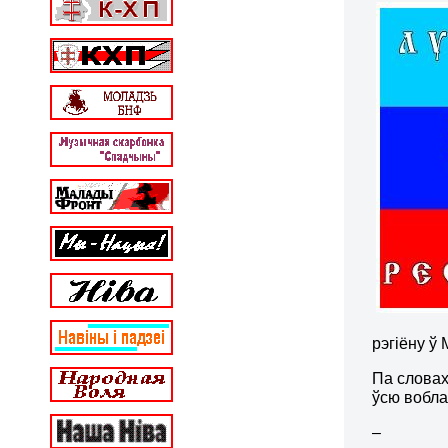
рэгіёну ў
Па словах
ўсю воблас
–