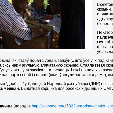
Бюлетэні
скрынкі.
апячатва
адтулін
бюлетэн
Некатор
паўдзель
менавіта
фількіна
ўбачыла
чына, які стаяў побач з урнай, запэўніў, што ўсё ў іх пад 
а скрынак у агульную апячатаную скрыню. Стаяла гэтая ск
Тут усіх актыўна заклікалі галасаваць. І калі на вачах кар
 пашпарты свой ​​і сваячкі (якая ўвогуле засталася дома), 
тыя “дробязі ” у Данецкай Народнай рэспубліцы (ДНР) не зьв
усьмешкай
. Выдатная карцінка для расейскіх ды іншых СМІ”
ншчыне
(паводле
http://sokrytoe.net/15822-terroristy-chetko-isp