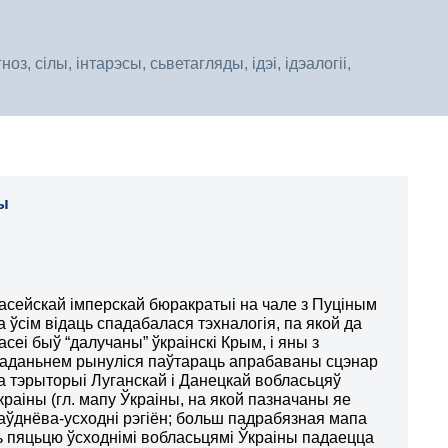
, сілы, інтарэсы, сьветагляды, ідэі, ідэалогіі,
ны
асейскай імперскай бюракратыі на чале з Пуціным
а ўсім відаць спадабалася тэхналогія, па якой да
асеі быў “далучаны” ўкраінскі Крым, і яны з
аданьнем рынуліся паўтараць апрабаваны сцэнар
а тэрыторыі Луганскай і Данецкай вобласьцяў
краіны (гл. мапу Ўкраіны, на якой пазначаны яе
аўднёва-усходні рэгіён; больш падрабязная мапа
ь пяцьцю ўсходнімі вобласьцямі Ўкраіны падаецца