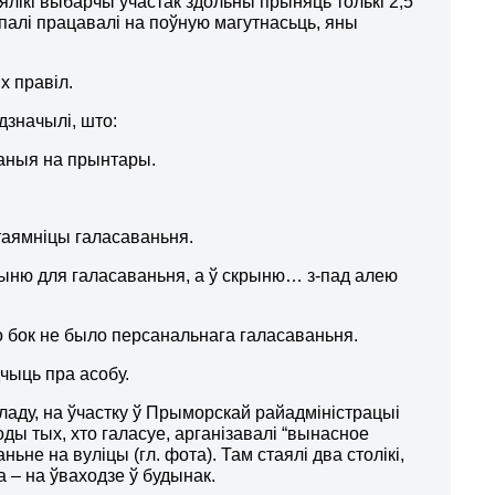
ікі выбарчы ўчастак здольны прыняць толькі 2,5
палі працавалі на поўную магутнасьць, яны
х правіл.
дзначылі, што:
аваныя на прынтары.
 таямніцы галасаваньня.
крыню для галасаваньня, а ў скрыню… з-пад алею
 то бок не было персанальнага галасаваньня.
дчыць пра асобу.
ладу, на ўчастку ў Прыморскай райадміністрацыі
ды тых, хто галасуе, арганізавалі “вынасное
ньне на вуліцы (гл. фота). Там стаялі два столікі,
 – на ўваходзе ў будынак.