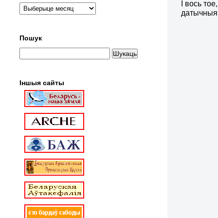
І вось то
датычныя 
Пошук
Іншыя сайты