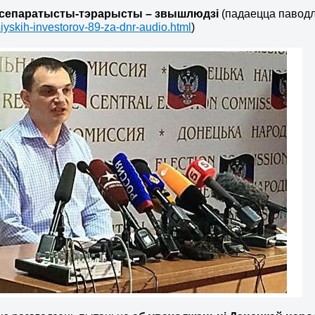
 сепаратысты-тэрарысты – звышлюдзі
(падаецца павод
iyskih-investorov-89-za-dnr-audio.html
)