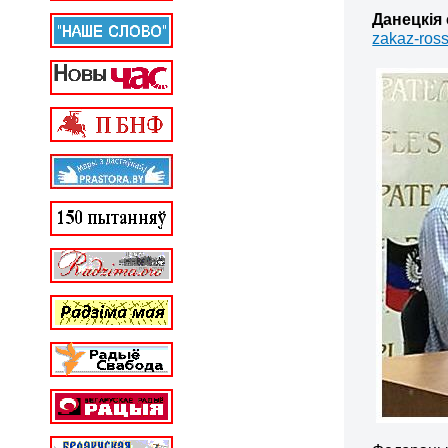
Данецкія
zakaz-ross