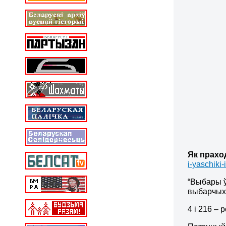
Як прахо
i-yaschiki
“Выбары ў
выбарчых 
4 і 216 – 