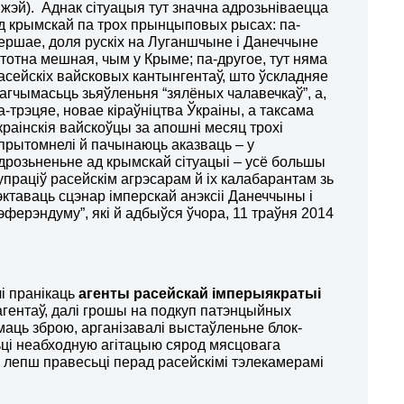
іжэй). Аднак сітуацыя тут значна адрозьніваецца
д крымскай па трох прынцыповых рысах: па-
ершае, доля рускіх на Луганшчыне і Данеччыне
стотна мешная, чым у Крыме; па-другое, тут няма
асейскіх вайсковых кантынгентаў, што ўскладняе
агчымасьць зьяўленьня “зялёных чалавечкаў”, а,
а-трэцяе, новае кіраўніцтва Ўкраіны, а таксама
краінскія вайскоўцы за апошні месяц трохі
прытомнелі й пачынаюць аказваць – у
дрозьненьне ад крымскай сітуацыі – усё большы
упраціў расейскім агрэсарам й іх калабарантам зь
эктаваць сцэнар імперскай анэксіі Данеччыны і
эферэндуму”, які й адбыўся ўчора, 11 траўня 2014
лі пранікаць
агенты расейскай імперыякратыі
агентаў, далі грошы на подкуп патэнцыйных
маць зброю, арганізавалі выстаўленьне блок-
сьці неабходную агітацыю сярод мясцовага
га лепш правесьці перад расейскімі тэлекамерамі
.