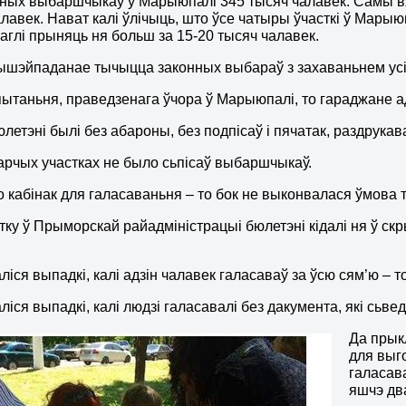
ых выбаршчыкаў у Марыюпалі 345 тысяч чалавек. Самы вял
лавек. Нават калі ўлічыць, што ўсе чатыры ўчасткі ў Марыю
маглі прыняць ня больш за 15-20 тысяч чалавек.
ышэйпаданае тычыцца законных выбараў з захаваньнем усі
ытаньня, праведзенага ўчора ў Марыюпалі, то гараджане а
бюлетэні былі без абароны, без подпісаў і пячатак, раздрук
арчых участках не было сьпісаў выбаршчыкаў.
о кабінак для галасаваньня – то бок не выконвалася ўмова
стку ў Прыморскай райадміністрацыі бюлетэні кідалі ня ў с
аліся выпадкі, калі адзін чалавек галасаваў за ўсю сям’ю –
ліся выпадкі, калі людзі галасавалі без дакумента, які сьве
Да прык
для выго
галасава
яшчэ два