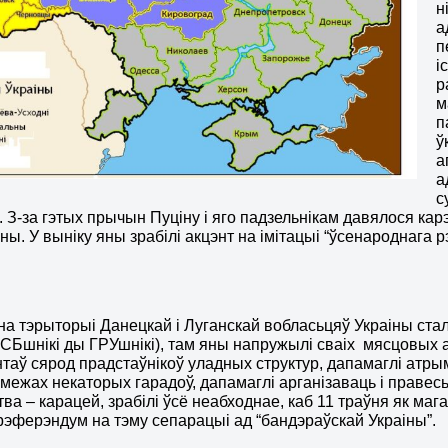
н
а
п
і
р
м
п
ў
а
а
с
 З-за гэтых прычын Пуціну і яго падзельнікам давялося кар
ы. У выніку яны зрабілі акцэнт на імітацыі “ўсенароднага р
на тэрыторыі Данецкай і Луганскай вобласьцяў Украіны ста
СБшнікі ды ГРУшнікі), там яны напружылі сваіх мясцовых 
таў сярод прадстаўнікоў уладных структур, дапамаглі атры
 межах некаторых гарадоў, дапамаглі арганізаваць і праве
тва – карацей, зрабілі ўсё неабходнае, каб 11 траўня як ма
рэферэндум на тэму сепарацыі ад “бандэраўскай Украіны”