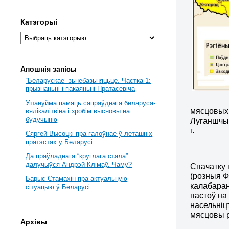
Катэгорыі
Апошнія запісы
“Беларускае” зьнебазьняцьце. Частка 1:
прызнаньні і пакаяньні Пратасевіча
Ушануйма памяць сапраўднага беларуса-
мясцовых.
вялікалітвіна і зробім высновы на
будучыню
Луганшчын
г.
Сяргей Высоцкі пра галоўнае ў леташніх
пратэстах у Беларусі
Да праўладнага “круглага стала”
далучыўся Андрэй Клімаў. Чаму?
Спачатку 
(розныя Ф
Барыс Стамахін пра актуальную
калабаран
сітуацыю ў Беларусі
пастоў на
насельніц
мясцовы 
Архівы