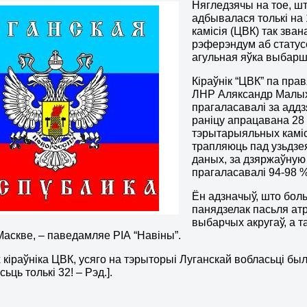
Нягледзячы на тое, ш
адбывалася толькі на
камісія (ЦВК) так зван
рэферэндум аб статус
агульная яўка выбар
Кіраўнік “ЦВК” па пр
ЛНР Аляксандр Малых
прагаласавалі за адд
раніцу апрацавана 28
тэрытарыяльных каміс
трапляюць пад узьдз
даных, за дзяржаўную
прагаласавалі 94-98 
Ён адзначыў, што бол
панядзелак пасьля а
выбарчых акругаў, а 
 Маскве, – паведамляе РІА “Навіны”.
 кіраўніка ЦВК, усяго на тэрыторыі Луганскай вобласьці бы
ьць толькі 32! – Рэд.].