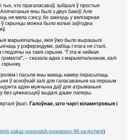
 тых, хто прагаласаваў, зьбіралі ў простыя
 Апячатаныя яны былі з двух бакоў. Але
ць ня мела сэнсу, бо закінуць у велізарная
у ў скрынцы можна было колькі заўгодна
яў.
ыя марыюпальцы, якія ўжо было вырашылі
нічаць у рэферэндуме, рабіць гэтага ня сталі,
 гледзячы на такія скрынкі. “Гэта ж нейкая
 грамата!”, – сказала адна з марыюпальчанак, калі
 скрынку.
кантролем і пасьля яны маюць намер перасыпаць
рыня ў асноўнай залі для галасаваньня на першым
эспандэнта адзін мужчына даў для атрыманьня
яму без цяжкасьцяў выдалі дзьве паперы.
ярталі ўвагі.
Галоўнае, што чэргі кіламетровыя і
.
olnili-zakaz-rossiyskih-investorov-98-za-lnr.html
)