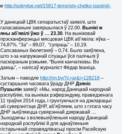
ле
http://sokrytoe.net/15817-terroristy-chetko-ispolnili-
У данецкай ЦВК сепаратыстаў заявілі, што
галасаваньне завяршылася ў 22.00.
Вынікі ж
яны аб’явілі ўжо ў … 23.30
. На выніковай
прэсканферэнцыі мясцовая ЦВК аб’явіла: яўка –
74,87%. “За” – 89,07, “супраць” – 10,19.
Сапсаваных бюлетэняў – 0,74. Было заяўлена,
што з-за напружанай сітуацыі ўсё палічылі ў
паскораным рэжыме. “Вынік канчатковы. Во
даюць”, – напісаў журналіст Фёдар Іваніца.
Затым – паводле
http://nn.by/?c=ar&i=128218
–
сустаршыня часовага ўраду ДНР
Дзяніс
Пушылін
заявіў: «Мы, народ Данецкай народнай
рэспублікі, па выніках рэферэндуму, праведзенага
11 траўня 2014 года, і грунтуючыся на дэкларацыі
аб суверэнітэце ДНР, аб’яўляем, што з гэтага часу
ДНР зьяўляецца сувярэннай дзяржавай …
Зыходзячы з волевыяўленьня народу Данецкай
народнай рэспублікі й для аднаўленьня
гістарычнай справядлівасьці просім Расейскую