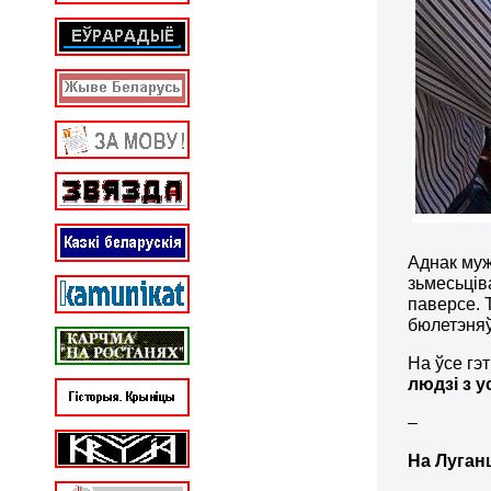
Аднак муж
зьмесьців
паверсе. 
бюлетэняў
На ўсе гэ
людзі з 
–
На Луга