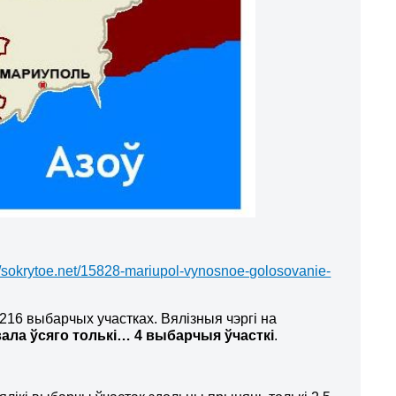
://sokrytoe.net/15828-mariupol-vynosnoe-golosovanie-
16 выбарчых участках. Вялізныя чэргі на
ала ўсяго толькі… 4 выбарчыя ўчасткі
.