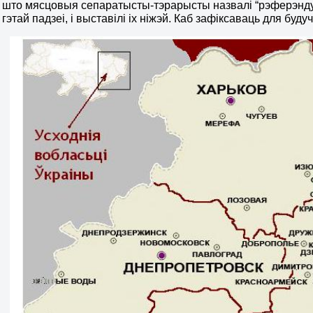
е, што мясцовыя сепаратысты-тэрарысты назвалі “рэферэнд
гэтай падзеі, і выставілі іх ніжэй. Каб зафіксаваць для буд