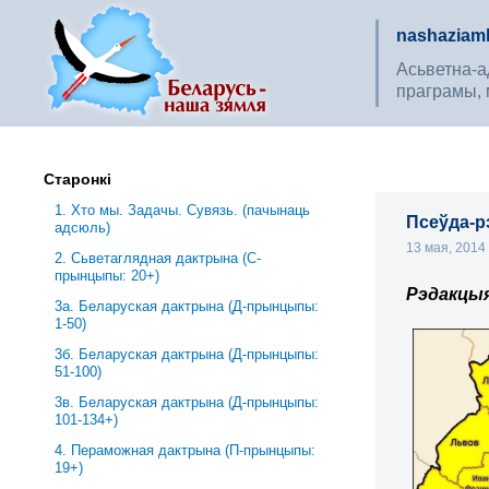
nashaziaml
Асьветна-ад
праграмы, 
Старонкі
1. Хто мы. Задачы. Сувязь. (пачынаць
Псеўда-р
адсюль)
13 мая, 201
2. Сьветаглядная дактрына (С-
прынцыпы: 20+)
Рэдакцы
3a. Беларуская дактрына (Д-прынцыпы:
1-50)
3б. Беларуская дактрына (Д-прынцыпы:
51-100)
3в. Беларуская дактрына (Д-прынцыпы:
101-134+)
4. Пераможная дактрына (П-прынцыпы:
19+)