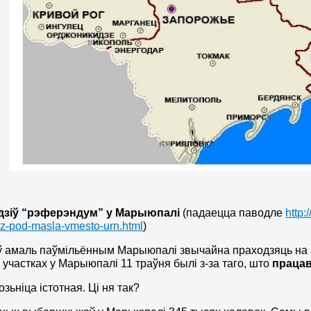
дзіў “рэферэндум” у Марыюпалі
(падаецца паводле
http
-iz-pod-masla-vmesto-urn.html
)
 амаль паўмільённым Марыюпалі звычайна праходзяць на 2
участках у Марыюпалі 11 траўня былі з-за таго, што
працав
розьніца істотная. Ці ня так?