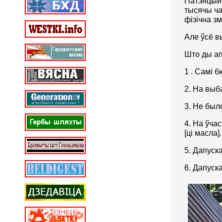
Патэнцыйн
тысячы ча
фізічна з
Але ўсё в
Што ды ап
1 . Самі 
2. На выб
3. Не был
4. На ўча
[ці масла].
5. Дапуск
6. Дапуска