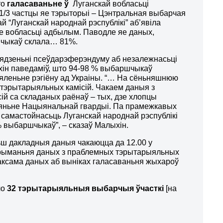
то
галасаваньне ў
Луганскай вобласьці
 1/3 частцы яе тэрыторыі – Цэнтральная выбарчая
ай “Луганскай народнай рэспублікі” аб’явіла
е вобласьці адбылым. Паводле яе даных,
шчыкаў склала… 81%.
авядзеньні псеўдарэферэндуму аб незалежнасьці
ін паведаміў, што 94-98 % выбаршчыкаў
зяленьне рэгіёну ад Украіны. “… На сёньняшнюю
 тэрытарыяльных камісій. Чакаем даныя з
ій са складаных раёнаў – тых, дзе хлопцы
еяньне Нацыянальнай гвардыі. Па прамежкавых
 самастойнасьць Луганскай народнай рэспублікі
% выбаршчыкаў”, – сказаў Малыхін.
ьш дакладныя даныя чакаюцца да 12.00 у
трыманьня даных з праблемных тэрытарыяльных
таксама даных аб выніках галасаваньня жыхароў
ло
32 тэрытарыяльныя выбарчыя ўчасткі
[на