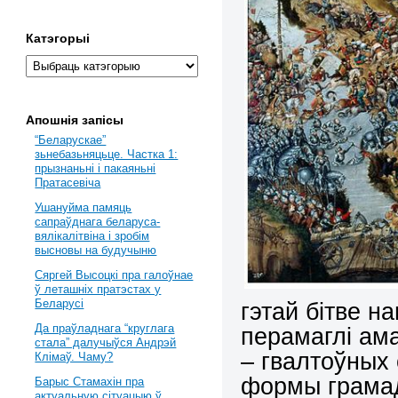
Катэгорыі
Апошнія запісы
“Беларускае”
зьнебазьняцьце. Частка 1:
прызнаньні і пакаяньні
Пратасевіча
Ушануйма памяць
сапраўднага беларуса-
вялікалітвіна і зробім
высновы на будучыню
Сяргей Высоцкі пра галоўнае
ў леташніх пратэстах у
Беларусі
гэтай бітве н
Да праўладнага “круглага
перамаглі ам
стала” далучыўся Андрэй
– гвалтоўных
Клімаў. Чаму?
формы грамад
Барыс Стамахін пра
актуальную сітуацыю ў