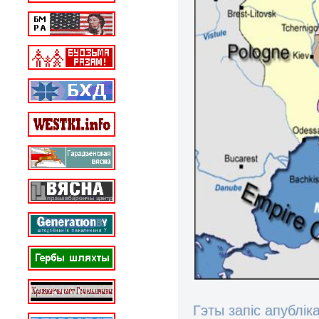
Гэты запіс апублік