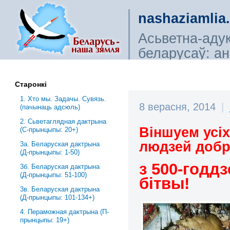
nashaziamlia
Асьветна-аду
беларусаў: ана
сьветагляды, і
Старонкі
1. Хто мы. Задачы. Сувязь.
8 верасня, 2014
|
(пачынаць адсюль)
2. Сьветаглядная дактрына
Віншуем усіх
(С-прынцыпы: 20+)
людзей добр
3a. Беларуская дактрына
(Д-прынцыпы: 1-50)
з 500-годд
3б. Беларуская дактрына
(Д-прынцыпы: 51-100)
бітвы!
3в. Беларуская дактрына
(Д-прынцыпы: 101-134+)
4. Пераможная дактрына (П-
прынцыпы: 19+)