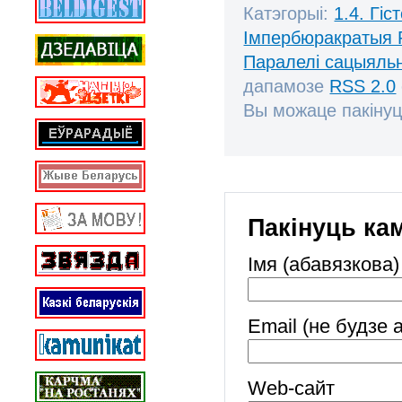
Катэгорыі:
1.4. Гі
Імпербюракратыя 
Паралелі сацыяль
дапамозе
RSS 2.0
Вы можаце пакінуц
Пакінуць ка
Імя (абавязкова)
Email (не будзе 
Web-cайт