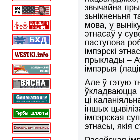
звычайна прыв
зьнікненьня т
мова, у вынік
этнасаў у су
паступова ро
імпэрскі этна
прыклады – А
імпэрыя (лаці
Але ў гэтую т
ўкладваюцца 
ці каланіяль
іншых цывілі
імпэрская суп
этнасы, якія 
Расейская ім