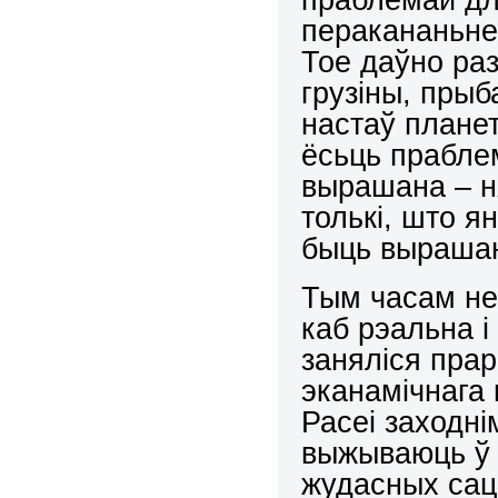
перакананьне 
Тое даўно ра
грузіны, прыб
настаў плане
ёсьць праблем
вырашана – ня
толькі, што я
быць вырашана
Тым часам нек
каб рэальна і
заняліся прар
эканамічнага 
Расеі заходн
выжываюць ў т
жудасных сац