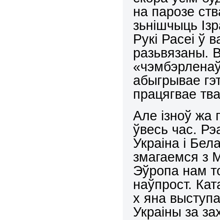
на парозе ств
зьнішчыць Ізр
Рукі Расеі ў 
разьвязаны. 
«чэмбэрленаў
абыгрывае гэт
працягвае тв
Але ізноў жа
ўвесь час. Р
Украіна і Бел
змагаемся з М
Эўропа нам то
наўпрост. Кат
х яна выступа
Украіны за з