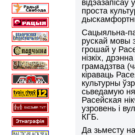
відэазапісаў 
проста культу
дыскамфортн
Сацыяльна-па
рускай мовы з
грошай у Расе
нізкіх, дрэнн
грамадзтва (
кіраваць Расе
культурны ўзр
сьведамую нян
Расейская нік
узровень і ву
КГБ.
Да зьместу на