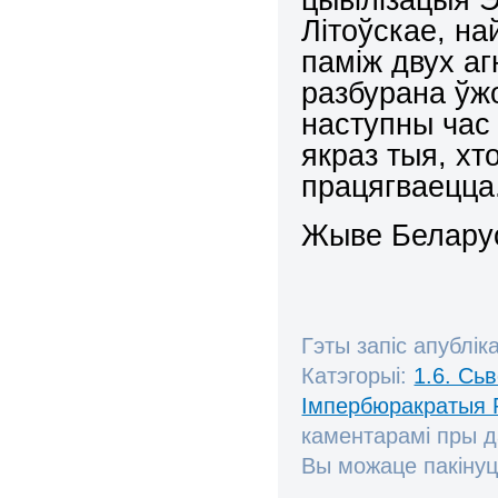
Літоўскае, на
паміж двух а
разбурана ўжо
наступны час
якраз тыя, хто
працягваецца
Жыве Беларус
Гэты запіс апублік
Катэгорыі:
1.6. Сь
Імпербюракратыя 
каментарамі пры 
Вы можаце пакінуц