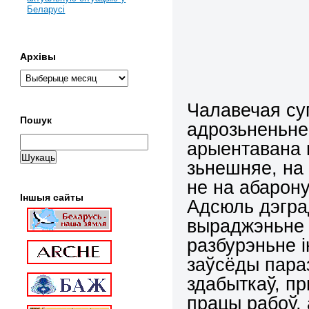
Беларусі
Архівы
Чалавечая су
Пошук
адрозьненьне
арыентавана 
зьнешняе, на
не на абарону 
Іншыя сайты
Адсюль дэгра
выраджэньне 
разбурэньне і
заўсёды параз
здабыткаў, пр
працы рабоў, 