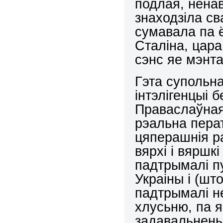
подлая, ненав
знаходзіла св
сумавала па ё
Сталіна, цара 
сэнс яе мэнта
Гэта супольна
інтэлігенцыі 
Праваслаўная
рэальна пера
цяперашнія р
вярхі і вяршк
падтрымалі п
Украіны і (шт
падтрымалі н
хлусьню, па я
задавальнень