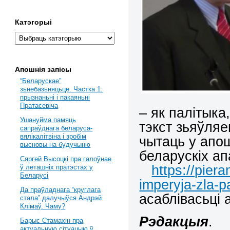
Катэгорыі
Апошнія запісы
“Беларускае”
зьнебазьняцьце. Частка 1:
прызнаньні і пакаяньні
Пратасевіча
– як палітыка
Ушануйма памяць
тэкст зьяўляе
сапраўднага беларуса-
вялікалітвіна і зробім
чытаць у апош
высновы на будучыню
беларускіх ап
Сяргей Высоцкі пра галоўнае
https://pier
ў леташніх пратэстах у
Беларусі
imperyja-zla-
Да праўладнага “круглага
асаблівасьці 
стала” далучыўся Андрэй
Клімаў. Чаму?
Рэдакцыя
.
Барыс Стамахін пра
актуальную сітуацыю ў