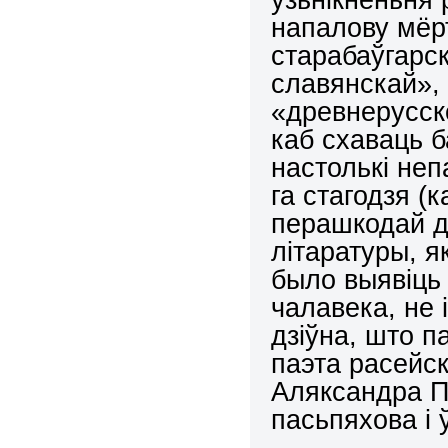
напалову мёр
старабаўгарс
славянскай»,
«древнерусск
каб схаваць б
настолькі неп
га стагодзя (
перашкодай д
літаратуры, 
было выявіць 
чалавека, не і
дзіўна, што п
паэта расейс
Аляксандра Пу
пасьпяхова і 