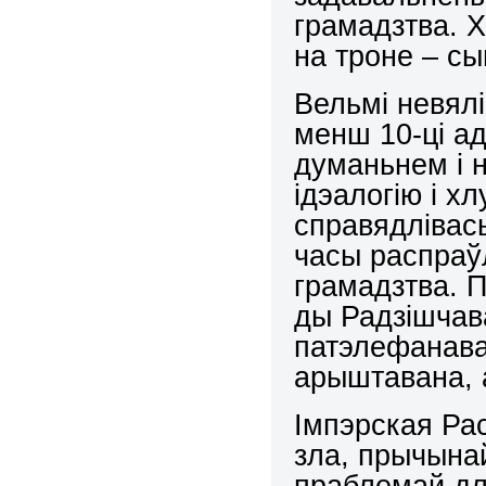
грамадзтва. Х
на троне – с
Вельмі невялі
менш 10-ці а
думаньнем і 
ідэалогію і х
справядлівась
часы распраў
грамадзтва. 
ды Радзішчав
патэлефанава
арыштавана, 
Імпэрская Ра
зла, прычынай
праблемай дл