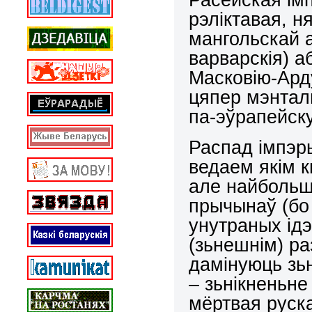
рэліктавая, н
мангольскай 
варварскія) а
Масковію-Ард
цяпер мэнталь
па-эўрапейску
Распад імпэр
ведаем якім 
але найбольш
прычынаў (бо 
унутраных ідэ
(зьнешнім) ра
дамінуюць зь
– зьнікненьне
мёртвая руск