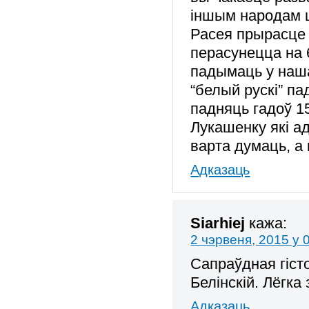
іншым народам 
Расея прырасце н
перасунецца на 
падымаць у наша
“белый рускі” п
падняць гадоў 15
Лукашенку які а
варта думаць, а
Адказаць
Siarhiej
кажа:
2 чэрвеня, 2015 у 
Сапраўдная гіст
Белінскій. Лёгка 
Адказаць