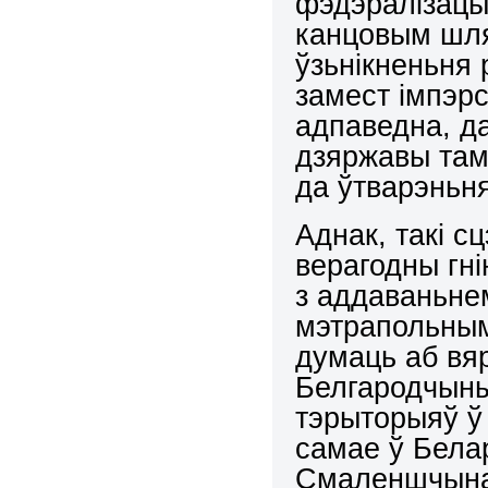
фэдэралізацыі
канцовым шля
ўзьнікненьня
замест імпэрс
адпаведна, д
дзяржавы там,
да ўтварэньн
Аднак, такі 
верагодны гн
з аддаваньне
мэтрапольным
думаць аб вяр
Белгародчыны
тэрыторыяў ў
самае ў Бела
Смаленшчына