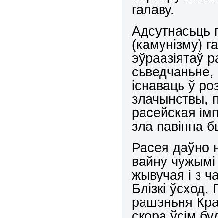
галаву.
Адсутнасьць 
(камунізму) г
эўраазіятаў р
сьведчаньне, 
існаваць ў р
злачынствы, п
расейская імп
зла павінна б
Расея даўно 
вайну чужымі 
жывучая і з ч
Блізкі ўсход.
рашэньня Кра
скора ўсім бу