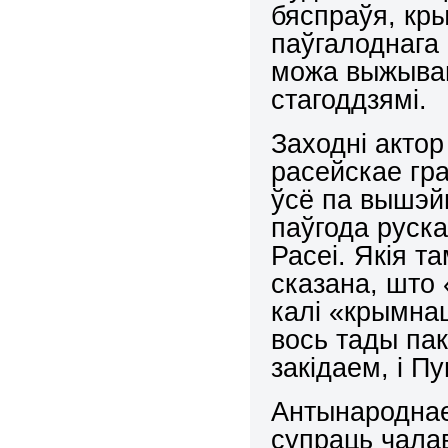
бяспраўя, кры
паўгалоднага 
можа выжываць
стагоддзямі.
Заходні актор
расейскае гр
ўсё па вышэй
паўгода руска
Расеі. Якія т
сказана, што 
калі «крымнаш
вось тады па
закідаем, і Пу
Антынароднае
супраць чала