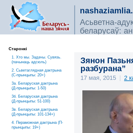
nashaziamlia
Асьветна-аду
беларусаў: ана
сьветагляды, і
Старонкі
1. Хто мы. Задачы. Сувязь.
Зянон Пазьн
(пачынаць адсюль)
разбурана”
2. Сьветаглядная дактрына
(С-прынцыпы: 20+)
17 мая, 2015
|
2 
3a. Беларуская дактрына
(Д-прынцыпы: 1-50)
3б. Беларуская дактрына
(Д-прынцыпы: 51-100)
3в. Беларуская дактрына
(Д-прынцыпы: 101-134+)
4. Пераможная дактрына (П-
прынцыпы: 19+)