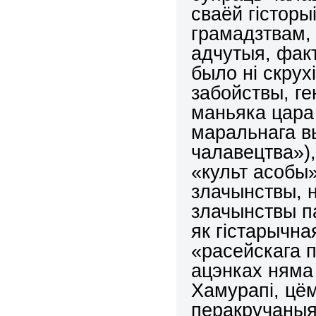
сваёй гісторы
грамадзтвам, 
адчутыя, факт
было ні скрух
забойствы, ге
маньяка цара 
маральнага вы
чалавецтва»),
«культ асобы»
злачынствы, н
злачынствы па
як гістарычн
«расейскага п
ацэнках няма 
Хамурапі, цё
перакручаныя 