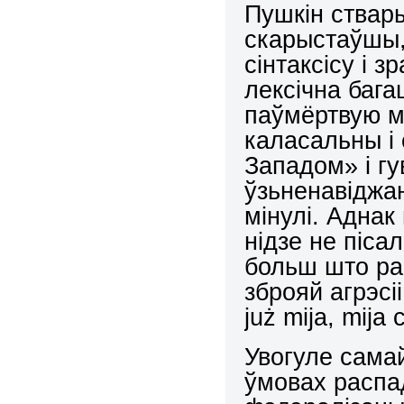
Пушкін ствар
скарыстаўшы,
сінтаксісу і 
лексічна баг
паўмёртвую м
каласальны і
Западом» і г
ўзьненавіджа
мінулі. Аднак
нідзе не піса
больш што ра
зброяй агрэсіі
już mija, mija 
Увогуле самай
ўмовах распад