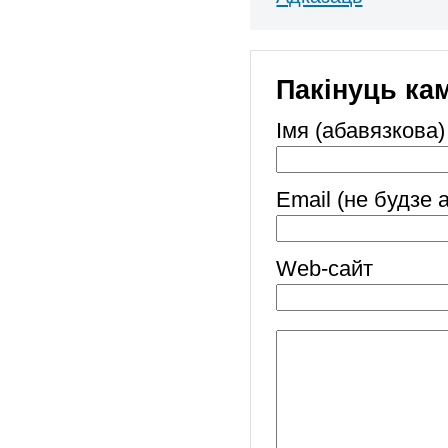
Пакінуць ка
Імя (абавязкова)
Email (не будзе 
Web-cайт