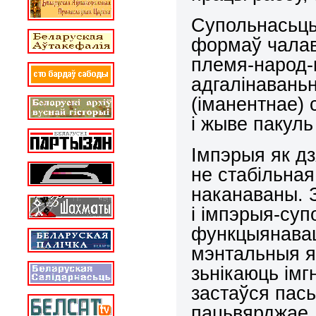
Супольнасьць 
формаў чалав
племя-народ-
адгалінаваньн
(іманентнае) 
і жыве пакуль
Імпэрыя як дз
не стабільная
наканаваны. 
і імпэрыя-су
функцыянавац
мэнтальныя я
зьнікаюць імг
застаўся пас
пацьвярджае,