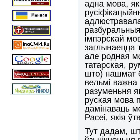
адна мова, я
русіфікацыйн
адлюстравала
разбуральныя
імпэрскай мо
заглынаецца т
але родная мо
татарская, ру
што) нашмат 
вельмі важна 
разуменьня як
руская мова п
дамінаваць м
Расеі, якія ў
Тут дадам, шт
ўзьнікненьня