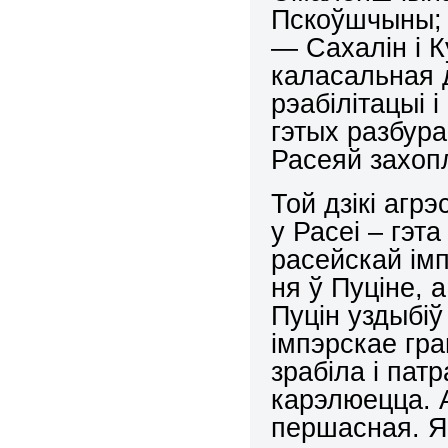
Пскоўшчыны; 
— Сахалін і 
каласальная 
рэабілітацыі 
гэтых разбур
Расеяй захоп
Той дзікі агр
у Расеі – гэт
расейскай ім
ня ў Пуціне, 
Пуцін уздыбіў
імпэрскае гр
зрабіла і пат
карэлюецца. 
першасная. Ян