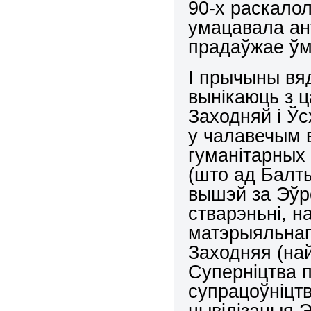
90-х раскалол
умацавала ан
прадаўжае ўм
І прычыны вяд
вынікаюць з ц
Заходняй і Ў
у чалавечым в
гуманітарных
(што ад Балт
вышэй за Эўр
стварэньні, н
матэрыяльнаг
Заходняя (на
Суперніцтва 
супрацоўніцтв
цывілізацыя Э