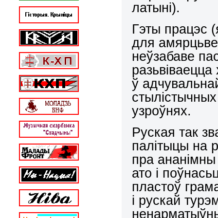
латыні).
Гэты працэс (
для амярцьве
неўзабаве па
разьвіваецца
ў адчувальнай
стылістычных
узроўнях.
Руская так зв
палітыцы на 
пра ананімны 
ато і поўнась
пластоў грам
і рускай тур
ненарматыўны