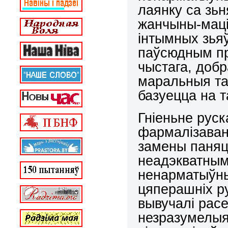
лаянку са зьн
жанчыны-маці
інтымных зьяў
паўсюдным пр
чыстага, добр
маральныя таб
базуецца на т
Гніеньне руск
фармалізаван
замены паняц
неадэкватнымі
ненарматыўны
цяперашніх р
вывучалі расе
незразумелыя,