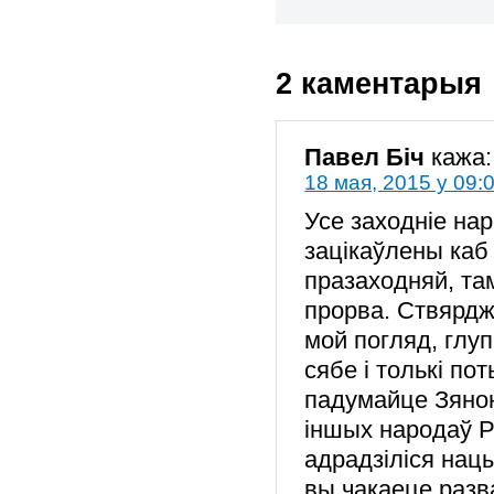
2 каментарыя
Павел Біч
кажа:
18 мая, 2015 у 09:
Усе заходніе нар
зацікаўлены каб 
празаходняй, та
прорва. Ствярдж
мой погляд, глуп
сябе і толькі п
падумайце Зянон
іншых народаў Р
адрадзіліся нац
вы чакаеце разва