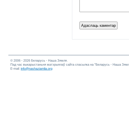
© 2006 - 2026 Беларусь - Наша Зямля.
Пад час выкарыстаньня матэрыялаў сайта спасылка на "Беларусь - Наша Зямл
E-mail:
info@nashaziamlia.org