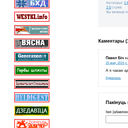
Катэгорыі:
1.
2.0
стужкі.
Вы можаце па
Каментары (
Павел Біч
к
25 мая, 2015 у 
А я чакаю ад
Адказаць
Пакінуць
Імя (абавязк