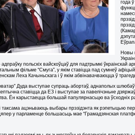
года ў
функц
намес
прэзі
прэзід
(Камар
дэпут
Еўрап
Новы 
Украін
адпраўку польскіх вайскоўцаў для падтрымкі ўкраінскай арм
тальным фільме “Смуга”, у якім ставіцца пад сумнеў афіцый
нскам Леха Качыньскага і ў якім абвінавачваюцца ў траге
рватар” Дуда выступае супраць абортаў, аднаполых шлюбаў
кептычна ставіцца да ЕЗ і выступае за павелічэньне дзярж
тва. Ён карыстаецца большай папулярнасьцю ва ўсходніх 
і таксама ацэньваюць выбары прэзідэнта як рэпетыцыю пе
Цяпер у парламенце большасьць мае “Грамадзянская платф
з гэтымі падзеямі мы, як зьмястоўныя беларускія дэмакраты