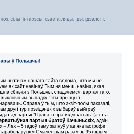
, сілы, інтарэсы, сьветагляды, ідэі, ідэалогіі,
ыбары ў Польшчы!
ым чытачам нашага сайта вядома, што мы не
уем як сайт навінаў. Тым ня менш, навіна, якая
шла сёньня з Польшчы, спадзяемся, вартая таго,
у выключным выпадку гэты прынцып
нараваць. Справа ў тым, што экзіт-полы паказалі,
там другі тур прэзідэнцкіх выбараў выйграў
дат ад партыі “Права і справядлівасьць” (а гэта
ерватыўная партыя братоў Качыньскіх
, адзін
іх – Лех – 5 гадоў таму загінуў у авіякатастрофе
старабеларускім Смаленскам разам зь 95 іншым