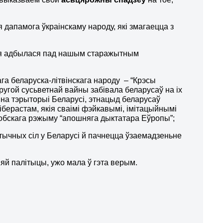
 дапамога ўкраінскаму народу, які змагаецца з
якая адбылася пад нашым старажытным
га беларуска-літвінскага народу – “Крэсы
 Другой сусьветнай вайны забівала беларусаў на іх
 на тэрыторыі Беларусі, этнацыд беларусаў
берастам, якія сваімі фэйкавымі, імітацыйнымі
обскага рэжыму “апошняга дыктатара Еўропы”;
ычных сіл у Беларусі й пачнецца ўзаемадзеньне
няй палітыцы, ужо мала ў гэта верым.