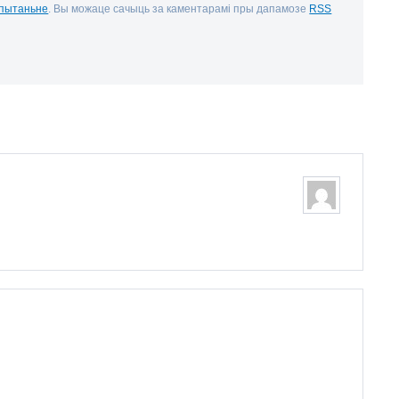
 пытаньне
. Вы можаце сачыць за каментарамі пры дапамозе
RSS