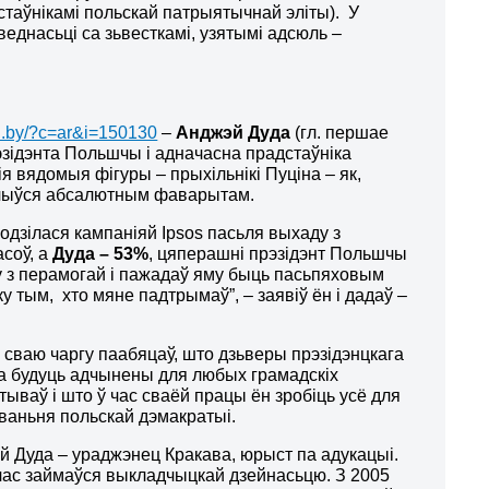
стаўнікамі польскай патрыятычнай эліты). У
веднасьці са зьвесткамі, узятымі адсюль –
nn.by/?c=ar&i=150130
–
Анджэй Дуда
(гл. першае
зідэнта Польшчы і адначасна прадстаўніка
 вядомыя фігуры – прыхільнікі Пуціна – як,
лічыўся абсалютным фаварытам.
дзілася кампаніяй Ipsos пасьля выхаду з
соў, а
Дуда – 53%
, цяперашні прэзідэнт Польшчы
ду з перамогай і пажадаў яму быць пасьпяховым
 тым, хто мяне падтрымаў”, – заявіў ён і дадаў –
 сваю чаргу паабяцаў, што дзьверы прэзідэнцкага
а будуць адчынены для любых грамадскіх
тываў і што ў час сваёй працы ён зробіць усё для
ваньня польскай дэмакратыі.
й Дуда – ураджэнец Кракава, юрыст па адукацыі.
 час займаўся выкладчыцкай дзейнасьцю. З 2005