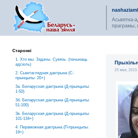
nashaziaml
Асьветна-ад
праграмы, 
Старонкі
1. Хто мы. Задачы. Сувязь. (пачынаць
Прыхільн
адсюль)
25 мая, 201
2. Сьветаглядная дактрына (С-
прынцыпы: 20+)
3a. Беларуская дактрына (Д-прынцыпы:
1-50)
3б. Беларуская дактрына (Д-прынцыпы:
51-100)
3в. Беларуская дактрына (Д-прынцыпы:
101-134+)
4. Пераможная дактрына (П-прынцыпы:
19+)