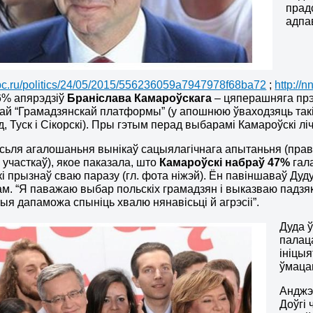
прад
адпа
.rbc.ru/politics/24/05/2015/556236059a7947978f68ba72
;
http://
6% апярэдзіў
Браніслава Камароўскага
– цяперашняга прэ
ай “Грамадзянскай платформы” (у апошнюю ўваходзяць такія
, Туск і Сікорскі). Пры гэтым перад выбарамі Камароўскі 
сьля агалошаньня вынікаў сацыялагічнага апытаньня (право
участкаў), якое паказала, што
Камароўскі набраў 47%
гала
і прызнаў сваю паразу (гл. фота ніжэй). Ён павіншаваў Ду
ам. “Я паважаю выбар польскіх грамадзян і выказваю падзяку
ыя дапаможа спыніць хвалю нянавісьці й агрэсіі”.
Дуда ў
палац
ініцыя
ўмаца
Анджэ
Доўгі