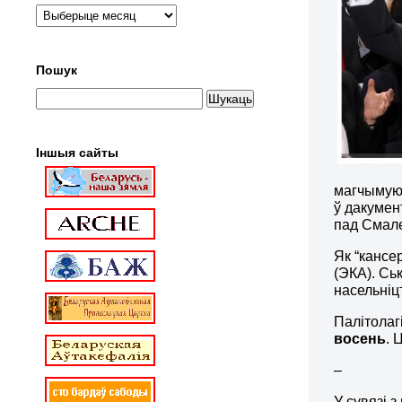
Пошук
Іншыя сайты
магчымую 
ў дакумен
пад Смале
Як “кансе
(ЭКА). Сь
насельніц
Палітолаг
восень
. 
–
У сувязі 