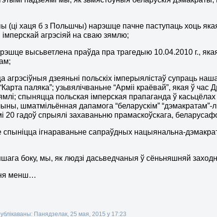
пы (ці хаця б з Польшчы) нарэшце пачне паступаць хоць якая
 імперскай агрэсіяй на сваю зямлю;
арэшце высьветлена праўда пра трагедыю 10.04.2010 г., 
ам;
а агрэсіўныя дзеяньні польскіх імперыялістаў супраць наша
 “Карта паляка”; узьвялічваньне “Арміі краёвай”, якая ў час
ямлі; спыняцца польская імперская прапаганда ў касьцёлах
ыны, шматмільённая дапамога “беларускім” “дэмакратам”-лі
і 20 гадоў спрыялі захаваньню прамаскоўскага, беларусаф
 спыніцца ігнараваньне сапраўдных нацыянальна-дэмакрат
іншага боку, мы, як людзі дасьведчаныя ў сёньняшняй заход
 ня менш…
публікаваны: Панядзелак, 25 мая, 2015 у 17:23