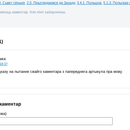
6. Сьвет сёньня
,
2.5. Прыглядаемся да Захаду
,
3.4.1. Польшча
,
5.1.3. Польскае
кінуць каментар. Але пінгі забаронены.
1)
ажа:
18:37
казу на пытанне свайго каментара з папереднега артыкула пра мову.
 каментар
ова)