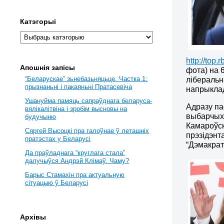
Катэгорыі
http://top
Апошнія запісы
фота) на 
“Беларускае” зьнебазьняцьце. Частка 1:
ліберальн
прызнаньні і пакаяньні Пратасевіча
напрыклад
Ушануйма памяць сапраўднага беларуса-
Адразу па
вялікалітвіна і зробім высновы на
выбарчых 
будучыню
Камароўск
Сяргей Высоцкі пра галоўнае ў леташніх
прэзідэнт
пратэстах у Беларусі
“Дэмакрат
Да праўладнага “круглага стала”
далучыўся Андрэй Клімаў. Чаму?
Барыс Стамахін пра актуальную
сітуацыю ў Беларусі
Архівы