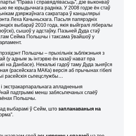
 партыі “Права і справядлівасьць”, дзе выконваў
ыю яе юрыдычнага радніка. У 2008 годзе ён стаў
ьнікам дзяржаўнага сакратара ў канцылярыі
дэнта Леха Качыньскага. Пасьля папярэдніх
энцкіх выбараў 2010 года, якія выйгралі лібералы
оўскі), сышоў у адстаўку. Пазьней Дуда стаў
атам Сейма Польшчы і таксама ўвайшоў у
арламент.
прэзідэнт Польшчы – прыхільнік зьбліжэньня з
ай (у адным зь інтэрвю ён казаў нават пра
іі на Данбасе). Некалькі гадоў таму Дуда зьняўся
ная (расейскага МАКа) версія аб прычынах гібелі
дыі расейскія сьпецслужбы…
 і экстракарпаральнага апладненьня
аўнай падтрымкі менш забясьпечаных слаёў
раёнах Польшчы.
рад выбарамі ў Сейм, што
запланаваныя на
орма”.
, выказваем свой
асьцярожны спадзеў
на тое,