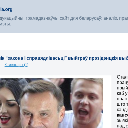
ia.org
укацыйны, грамадазнаўчы сайт для беларусаў: аналіз, прагноз
мэты.
ік “закона і справядлівасьці” выйграў прэзідэнцкія в
5
|
Каментары (1)
Стал
прац
прый
каб 
праіг
што 
канды
канс
зь як
пад 