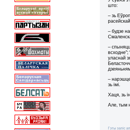
што:
– зь Еўро
расейскай
– будзе н
Смаленск
– спыняцц
всходне”;
уласнай з
Беласточч
дзеяньням
– нарэшце
зь імі.
Хаця, зь 
Але, тым
Гэты запіс а