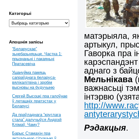
Катэгорыі
матэрыяла, я
Апошнія запісы
артыкул, пры
“Беларускае”
Гаворка пра і
зьнебазьняцьце. Частка 1:
прызнаньні і пакаяньні
карэспандэнт
Пратасевіча
аднаго з бай
Ушануйма памяць
Мельнікава
(
сапраўднага беларуса-
вялікалітвіна і зробім
важнасьці тэ
высновы на будучыню
інтэрвю (узят
Сяргей Высоцкі пра галоўнае
ў леташніх пратэстах у
http://www.ra
Беларусі
antyterarystyc
Да праўладнага “круглага
стала” далучыўся Андрэй
Клімаў. Чаму?
Рэдакцыя
.
Барыс Стамахін пра
актуальную сітуацыю ў