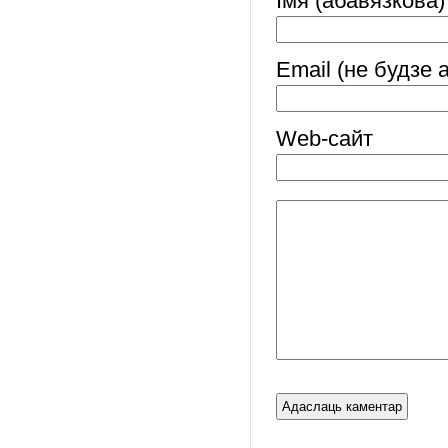
Імя (абавязкова)
Email (не будзе 
Web-cайт