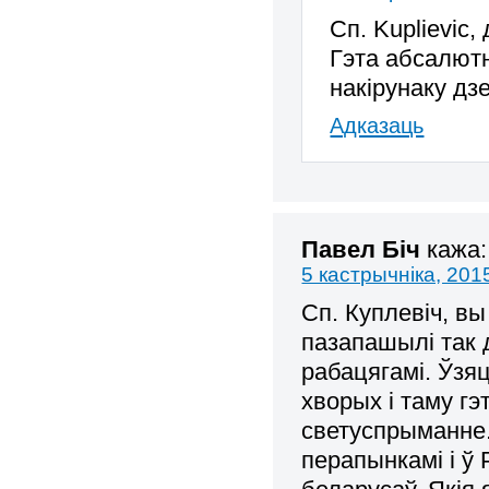
Сп. Kuplievic
Гэта абсалютн
накірунаку дз
Адказаць
Павел Біч
кажа:
5 кастрычніка, 201
Сп. Куплевіч, в
пазапашылі так 
рабацягамі. Ўзяц
хворых і таму гэ
светуспрыманне.
перапынкамі і ў 