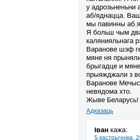
у адрозьненьни 
аб/яднацца. Ва
мы павинны аб.
Я больш чым два
калянияльнага р
Варанове шэф ге
мяне ня прыняли
брыгадце и мяне
прыяжджали з во
Варанове Мечысл
невядома хто.
Жыве Беларусь! 
Адказаць
Іван
кажа:
5 кастрычніка, 