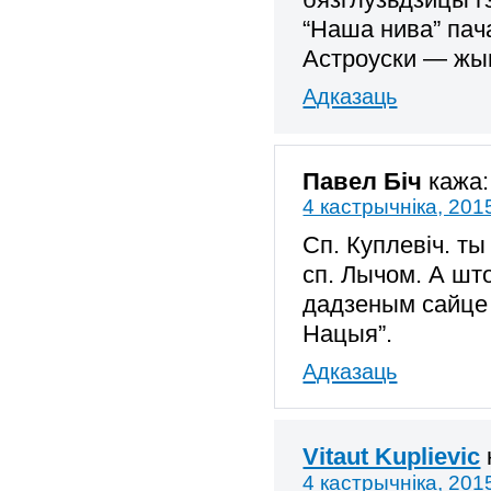
“Наша нива” пач
Астроуски — жы
Адказаць
Павел Біч
кажа:
4 кастрычніка, 201
Сп. Куплевіч. т
сп. Лычом. А што
дадзеным сайце 
Нацыя”.
Адказаць
Vitaut Kuplievic
4 кастрычніка, 201