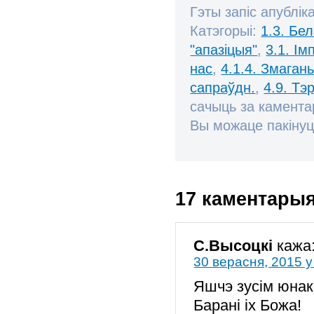
Гэты запіс апублік
Катэгорыі:
1.3. Бе
"апазіцыя"
,
3.1. І
нас
,
4.1.4. Змаган
сапраўдн.
,
4.9. Тэ
сачыць за камент
Вы можаце пакінуц
17 каментары
С.Высоцкі
кажа
30 верасня, 2015 у
Яшчэ зусім юнак
Барані іх Божа!