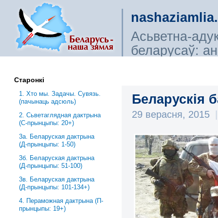
nashaziamlia
Асьветна-аду
беларусаў: ана
сьветагляды, і
Старонкі
1. Хто мы. Задачы. Сувязь.
Беларускія б
(пачынаць адсюль)
29 верасня, 2015
|
2. Сьветаглядная дактрына
(С-прынцыпы: 20+)
3a. Беларуская дактрына
(Д-прынцыпы: 1-50)
3б. Беларуская дактрына
(Д-прынцыпы: 51-100)
3в. Беларуская дактрына
(Д-прынцыпы: 101-134+)
4. Пераможная дактрына (П-
прынцыпы: 19+)