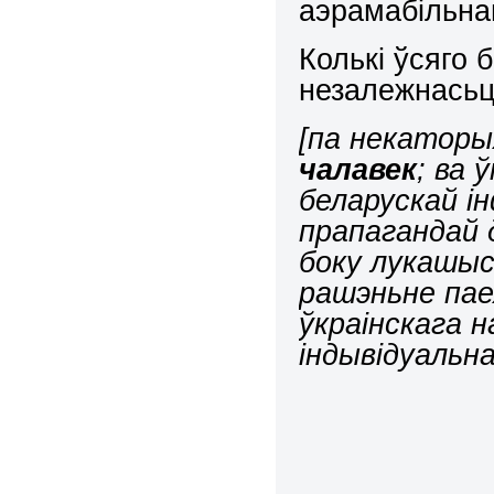
аэрамабільна
Колькі ўсяго 
незалежнасьц
[па некаторы
чалавек
; ва
беларускай 
прапагандай 
боку лукашыс
рашэньне пае
ўкраінскага 
індывідуальна