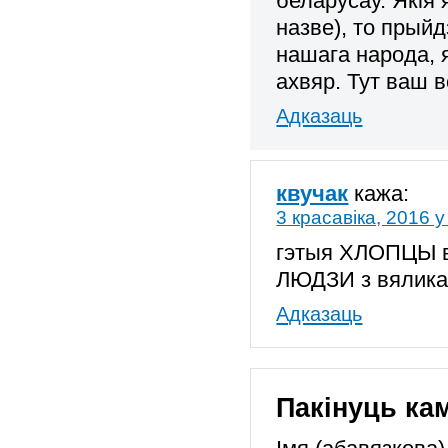
беларусаў. Якія
назве), то прыйд
нашага народа, я
ахвяр. Тут ваш в
Адказаць
квучак
кажа:
3 красавіка, 2016 у
гэтыя ХЛОПЦЫ в
ЛЮДЗИ з вяликай
Адказаць
Пакінуць ка