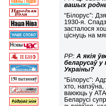
вашых родны
“Білорус”: Дз
1930-я. Спад
засталося хоц
ціснуць на мя
РР:
А якія ўв
беларусаў у 
Украіны?
“Білорус”: Ад
хто, напэўна,
ваююць у АТА,
Беларусі супр