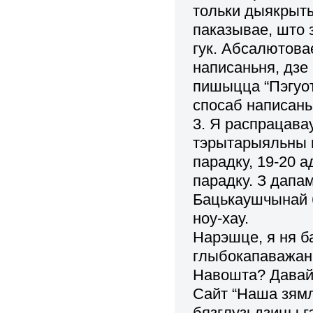
тольки дыякрыты
паказывае, што 
гук. Абсалютова
написаньня, дзе
пишыцца “Пэгуот
спосаб написань
3. Я распрацав
тэрытарыяльны п
парадку, 19-20 а
парадку. З дапа
Бацькаушчынай б
ноу-хау.
Нарэшце, я ня б
глыбокапаважаны
Навошта? Давай
Сайт “Наша зямл
бязглузьдзицы г