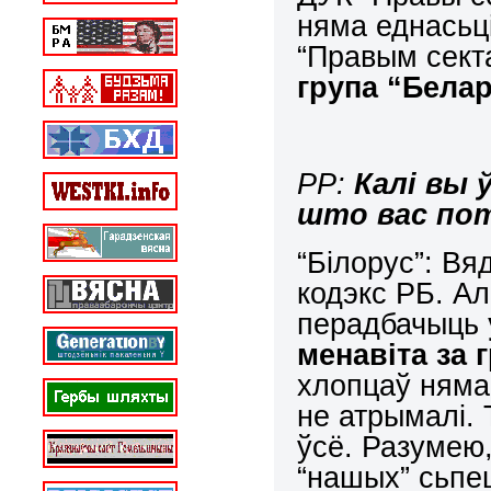
няма еднасьці
“Правым сект
група “Бела
РР:
Калі вы ў
што вас пот
“Білорус”: В
кодэкс РБ. Ал
перадбачыць
менавіта за
хлопцаў няма 
не атрымалі.
ўсё. Разумею
“нашых” сьпец