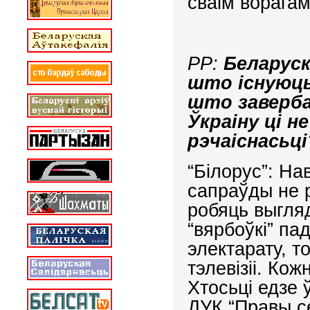
сваім ворагам
РР:
Беларуск
што існуюць
што заверба
Ўкраіну ці н
рэчаіснасьці
“Білорус”: На
сапраўды не 
робяць выгляд
“вярбоўкі” п
электарату, т
тэлевізіі. Ко
Хтосьці едзе ў
ДУК “Правы се