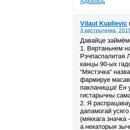
Адказаць
Vitaut Kuplievic
3 кастрычніка, 201
Давайце займём
1. Вяртаньнем н
Рэчпаспалитая Л
канцы 90-ых гад
“Мястэчка” назв
фармируе масаву
пакланицца! Ён
гистарычны сама
2. Я распрацава
дапамогай усяго
(мяккага значка
а некаторыя зыч