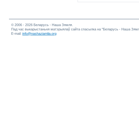
© 2006 - 2026 Беларусь - Наша Зямля.
Пад час выкарыстаньня матэрыялаў сайта спасылка на "Беларусь - Наша Зямл
E-mail:
info@nashaziamlia.org