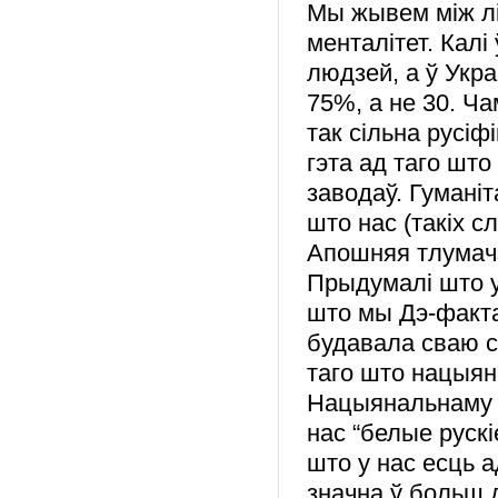
Мы жывем між лі
менталітет. Кал
людзей, а ў Укра
75%, а не 30. Ч
так сільна русі
гэта ад таго што
заводаў. Гуманіт
што нас (такіх с
Апошняя тлумачэ
Прыдумалі што 
што мы Дэ-факта
будавала сваю с
таго што нацыян
Нацыянальнаму у
нас “белые рускі
што у нас есць а
значна ў больш 