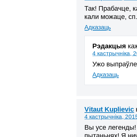
Так! Прабачце, 
кали можаце, сп
Адказаць
Рэдакцыя
ка
4 кастрычніка, 
Ужо выпраўле
Адказаць
Vitaut Kuplievic
4 кастрычніка, 201
Вы усе легенды!
пытаньнях! Я ни