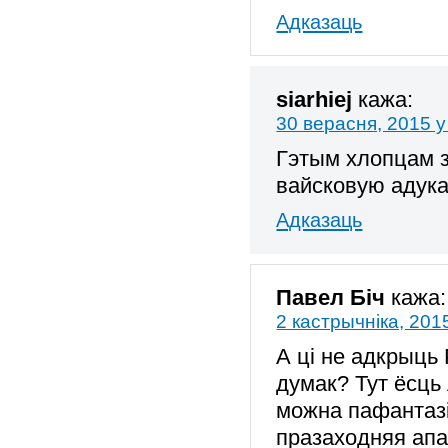
Адказаць
siarhiej
кажа:
30 верасня, 2015 у
Гэтым хлопцам з
вайсковую адук
Адказаць
Павел Біч
кажа:
2 кастрычніка, 201
А ці не адкрыць 
думак? Тут ёсць 
можна пафантазі
празаходняя апаз