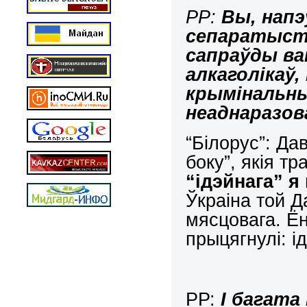
РР:
Вы, напэ
сепаратыс
сапраўды ва
алкаголікаў,
крымінальны
неаднаразов
“Білорус”: Да
боку”, якія т
“ідэйнага” я
Ўкраіна той 
мясцовага. Ё
прыцягнулі: і
РР:
І багата