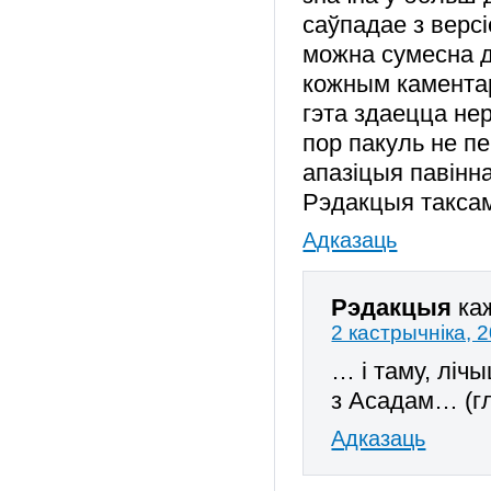
саўпадае з верс
можна сумесна д
кожным каментар
гэта здаецца не
пор пакуль не п
апазіцыя павінна
Рэдакцыя таксам
Адказаць
Рэдакцыя
ка
2 кастрычніка, 
… і таму, лічы
з Асадам… (гл
Адказаць