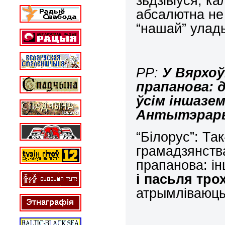
зьдзівіўся, к
абсалютна не 
“нашай” улады
РР:
У Вярхоў
прапанова: 
ўсім іншазе
Антытэрар
“Білорус”: Та
грамадзянств
прапанова: і
і пас
ь
ля тро
атрымліваюц