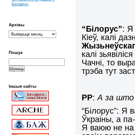
Беларусі
Архівы
“Білорус”
: Я
Кіеў, калі да
Жыз
ь
неўска
калі зьявіліс
Пошук
Чачні, то вы
трэба тут зас
Іншыя сайты
РР
:
А за што
“Білорус”: Я 
Ўкраіны, а па
Я ваюю не на 