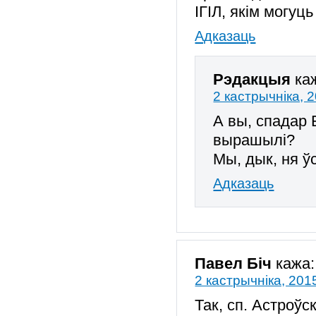
ІГІЛ, якім могуц
Адказаць
Рэдакцыя
ка
2 кастрычніка, 
А вы, спадар 
вырашылі?
Мы, дык, ня 
Адказаць
Павел Біч
кажа:
2 кастрычніка, 201
Так, сп. Астроў