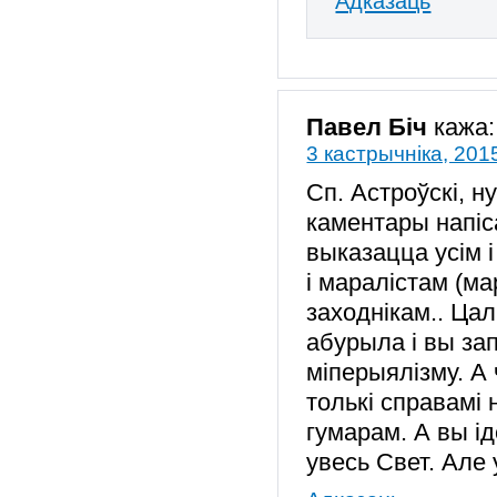
Адказаць
Павел Біч
кажа:
3 кастрычніка, 201
Сп. Астроўскі, н
каментары напіс
выказацца усім і 
і маралістам (ма
заходнікам.. Ца
абурыла і вы зап
міперыялізму. А
толькі справамі
гумарам. А вы ід
увесь Свет. Але 