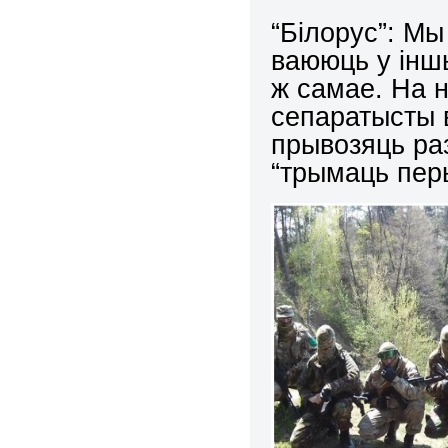
“Білорус”: Мы
ваююць у інш
ж самае. На 
сепаратысты в
прывозяць раз
“трымаць пер