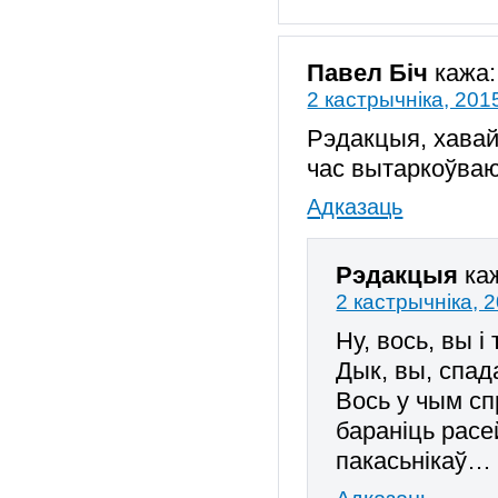
Павел Біч
кажа:
2 кастрычніка, 201
Рэдакцыя, хавай
час вытаркоўва
Адказаць
Рэдакцыя
ка
2 кастрычніка, 
Ну, вось, вы і
Дык, вы, спада
Вось у чым сп
бараніць расе
пакасьнікаў…