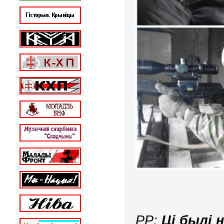
РР:
Ці былі н