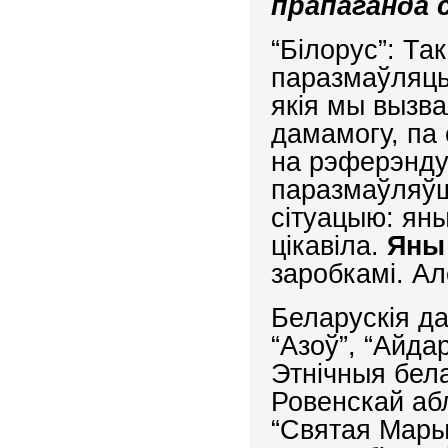
прапаганда 
“Білорус”: Та
паразмаўляць 
якія мы вызва
дамамогу, па 
на рэферэндум
паразмаўляўш
сітуацыю: яны
цікавіла.
Яны 
заробкамі. Ал
Беларускія да
“Азоў”, “Айдар
Этнічныя бела
Ровенскай аб
“Святая Мары