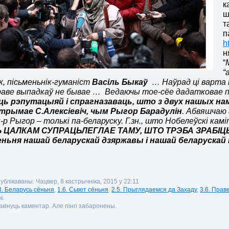
к
ш
т
п
h
н
“
“
, пісьменьнік-гуманіст
Васіль Быкаў
… Наўрад ці варта 
раве выпадкаў не бывае … Ведаючы тое-сёе дадатковае п
ь рэпутацыяй і спрагназаваць, што з двух нашых на
трымае С.Алексіевіч, чым Рыгор Барадулін
. Абвяшчаю
сп-р Рыгор – толькі па-беларуску. Г.зн., што Нобелеўскі кам
 ЦАЛКАМ СУПРАЦЬЛЕГЛАЕ ТАМУ, ШТО ТРЭБА ЗРАБІЦЬ ў
ньня нашай беларускай дзяржавы і нашай беларускай
ублікаваны: Чацвер, 8 кастрычніка, 2015 у 22:11
3. Беларусь сёньня
,
1.6. Сьвет сёньня
,
2.5. Прыглядаемся да Захаду
,
3.6. Прав
і.
кінуць каментар. Але пінгі забаронены.