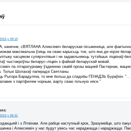
яў
2015 у 09:15
канечне, сВЯТЛАНА Алексіевіч беларуская пісьменніца, але фактычна я
можам максімальна ўзяць на сваю карысьць тое, што яна де–юрэе белару
палітыку часцяком супярэчлівыя і не задавльняюць тутэйшых ліцвінаў-б
таў чыстакроўны беларус–ліцвін з файнай беларускай мовай.
сіевіч па літаратурнаму ўздеянню сваёй прозы мацней Пастернак, мацне
. Толькі Шолахаў паперадзі Святланы.
ь Рыгора Барадуліна, то мне больш да спадобы ГЕНАДЗЬ Бураўкін: ”… К
чалавек з партфелем чорным, варту сваю пільную нясе.”
ажа:
2015 у 09:31
Рэдакцыяй і з Літвінам. Але рабіце наступный крок, Зразумейце, што пак
ашенка і Алексеевіч у нас будут увесь час нараджацца і нараджацца. Пак