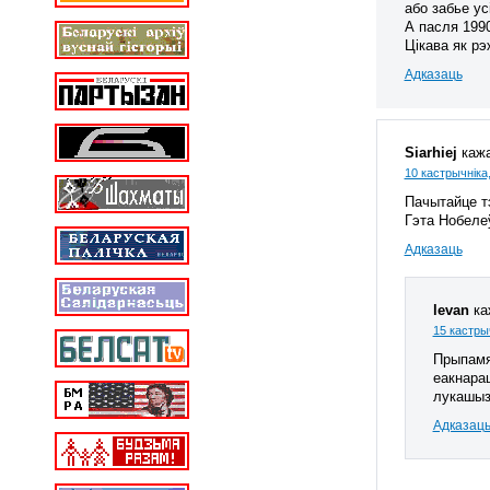
або забье ус
А пасля 1990
Цікава як р
Адказаць
Siarhiej
кажа
10 кастрычніка,
Пачытайце тэ
Гэта Нобеле
Адказаць
levan
ка
15 кастрыч
Прыпамя
еакнарац
лукашызі
Адказац