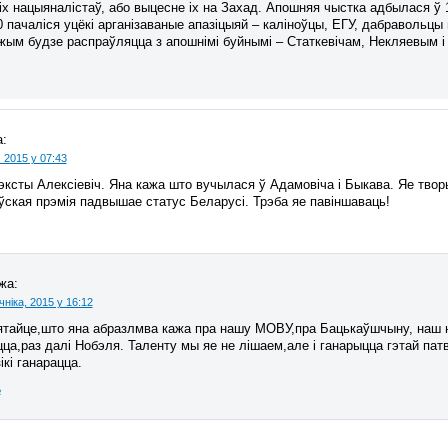
іх нацыяналістаў, або выцесне іх на Захад. Апошняя чыстка адбылася ў 1
 пачаліся уцёкі арганізаваные апазіцыяй – каліноўцы, ЕГУ, дабравольцы
эжым будзе распраўляцца з апошнімі буйнымі – Статкевічам, Некляевым 
:
 2015 у 07:43
ксты Алексіевіч. Яна кажа што вучылася ў Адамовіча і Быкава. Яе творы
ўская прэмія падвышае статус Беларусі. Трэба яе павіншаваць!
жа:
ніка, 2015 у 16:12
тайце,што яна абразлмва кажа пра нашу МОВУ,пра Бацькаўшчыну, наш н
ца,раз далі Нобэля. Таленту мы яе не лішаем,але і ганарыцца гэтай па
кі ганарацца.
ь