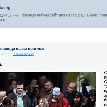
ia.org
укацыйны, грамадазнаўчы сайт для беларусаў: аналіз, прагноз
мэты.
ываюцца нашы прагнозы
а, 2015
|
7 каментарыяў
я
.
С
п
С
т
к
з
б
я