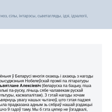
, сілы, інтарэсы, сьветагляды, ідэі, ідэалогіі,
ёньня ў Беларусі многія охаюць і ахаюць з нагоды
рысуджэньня Нобелеўскай прэміі па літаратуры
ьвятлане Алексіевіч
(беларуска па бацьку, піша
олькі па-руску, лічыць сябе чалавекам рускай
ультуры, касмапалітам). З гэтай нагоды хочам
ьвярнуць увагу нашых чытачоў, што гэтая падзея
ыла прадказана адным зь сябраў нашай рэдакцыі
шчэ 9 гадоў таму. Мы б гэта цяпер не ўзгадвалі,