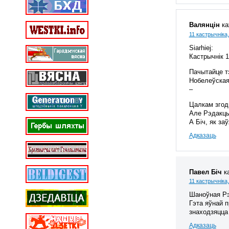
Валянцін
ка
11 кастрычніка,
Siarhiej:
Кастрычнік 1
Пачытайце тэ
Нобелеўская
–
Цалкам згод
Але Рэдакцы
А Біч, як за
Адказаць
Павел Біч
к
11 кастрычніка,
Шаноўная Рэ
Гэта яўнай п
знаходзяцца
Адказаць