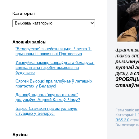
Катэгорыі
Апошнія запісы
“Беларускае” зьнебазьняцьце. Частка 1:
франтавік
прызнаньні і пакаяньні Пратасевіча
такой сп
рызыкнуц
Ушануйма памяць сапраўднага беларуса-
хутчэй а
вялікалітвіна і зробім высновы на
будучыню
руску, а 
ЗРОБЯЦЬ
Сяргей Высоцкі пра галоўнае ў леташніх
станаўле
пратэстах у Беларусі
Да праўладнага “круглага стала”
далучыўся Андрэй Клімаў. Чаму?
Барыс Стамахін пра актуальную
Гэты запіс ап
сітуацыю ў Беларусі
Катэгорыі:
1.
RSS 2.0
стужк
Вы можаце па
Архівы