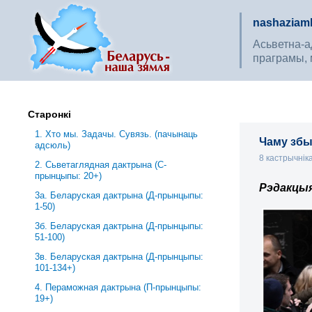
nashaziaml
Асьветна-ад
праграмы, 
Старонкі
1. Хто мы. Задачы. Сувязь. (пачынаць
Чаму зб
адсюль)
8 кастрычнік
2. Сьветаглядная дактрына (С-
прынцыпы: 20+)
Рэдакцы
3a. Беларуская дактрына (Д-прынцыпы:
1-50)
3б. Беларуская дактрына (Д-прынцыпы:
51-100)
3в. Беларуская дактрына (Д-прынцыпы:
101-134+)
4. Пераможная дактрына (П-прынцыпы:
19+)