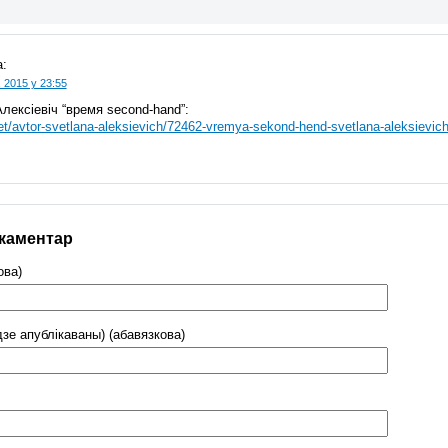
:
 2015 у 23:55
Алексіевіч “время second-hand”:
.net/avtor-svetlana-aleksievich/72462-vremya-sekond-hend-svetlana-aleksievic
 каментар
ова)
дзе апублікаваны) (абавязкова)