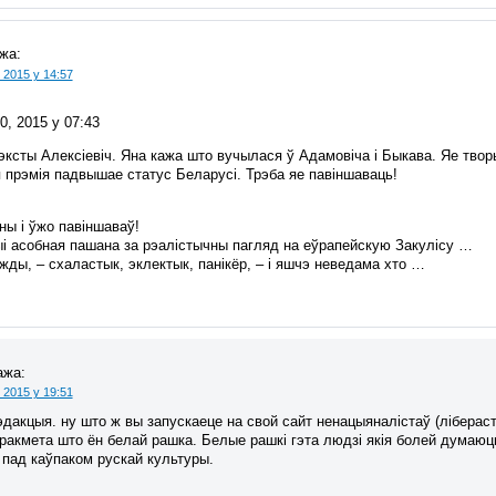
жа:
 2015 у 14:57
0, 2015 у 07:43
ксты Алексіевіч. Яна кажа што вучылася ў Адамовіча і Быкава. Яе творы
 прэмія падвышае статус Беларусі. Трэба яе павіншаваць!
ны і ўжо павіншаваў!
і асобная пашана за рэалістычны пагляд на еўрапейскую Закулісу …
ўжды, – схаластык, эклектык, панікёр, – і яшчэ неведама хто …
ажа:
 2015 у 19:51
дакцыя. ну што ж вы запускаеце на свой сайт ненацыяналістаў (лібераст
ракмета што ён белай рашка. Белые рашкі гэта людзі якія болей думаюць
 пад каўпаком рускай культуры.