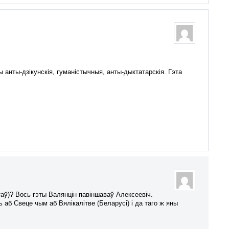
 анты-дзікунскія, гуманістычныя, анты-дыктатарскія. Гэта
аў)? Вось гэты Валянцін павіншаваў Алексеевіч.
 аб Свеце чым аб Вялікалітве (Беларусі) і да таго ж яны