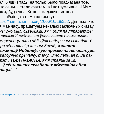
алі б яшчэ тады ня толькі было прадказана тое,
то сёньня стала фактам, а і патлумачана, ЧАМУ
ак адбудзецца. Кожны жадаючы можна
азнаёміцца з тым тэкстам тут –
ttps://nashaziamlia.org/2006/10/18/352
. Для тых, хто
я мае часу, працытуем некалькі заключных сказаў:
Мы ўжо былі сьведкамі, як Нобля па літаратуры
атрымаў” вядомы на ўвесь сьвет пісьменьнік-
меркаваць, што адбыўся недарэчны выпадак. У
ра сёньняшні рэальны Захад,
я гатовы
мінантаў Нобелеўскую прэмію па літаратуры
 галоўную прычыну: таму, што першая піша па-
ітэт
і ТЫЯ ЛАБІСТЫ
, якія стаяць за ім,
 сёньняшніх складаных абставінах для
 нацыі
…
”.
ерым прагноз
. Вы можаце сачыць за каментарамі пры дапамозе