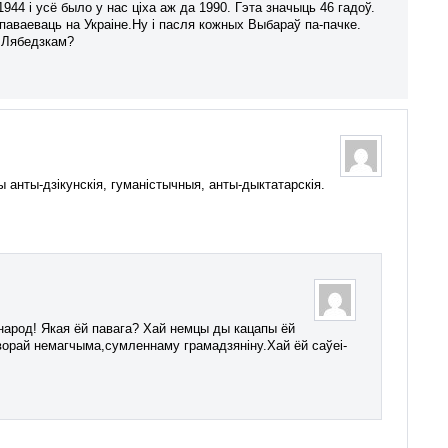
944 і усё было у нас ціха аж да 1990. Гэта значыць 46 гадоў.
 паваеваць на Украіне.Ну і пасля кожных Выбараў па-пачке.
і Лябедзкам?
 анты-дзікунскія, гуманістычныя, анты-дыктатарскія.
арод! Якая ёй павага? Хай немцы ды кацапы ёй
творай немагчыма,сумленнаму грамадзяніну.Хай ёй саўеі-