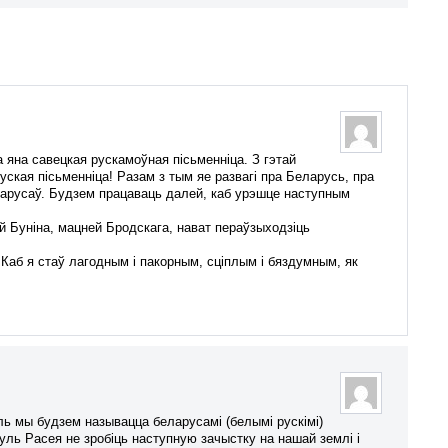
на савецкая рускамоўная пісьменніца. З гэтай
ская пісьменніца! Разам з тым яе развагі пра Беларусь, пра
еларусаў. Будзем працаваць далей, каб урэшце наступным
й Буніна, мацней Бродскага, нават пераўзыходзіць
аб я стаў лагодным і пакорным, сціплым і бяздумным, як
уль мы будзем называцца беларусамі (белымі рускімі)
уль Расея не зробіць наступную зачыстку на нашай землі і