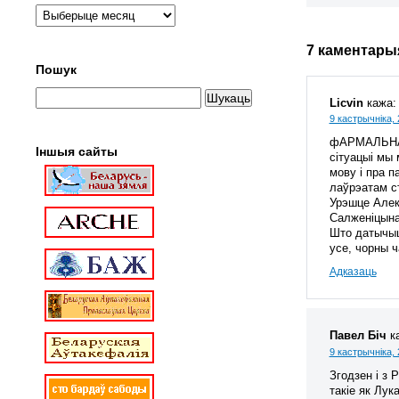
7 каментары
Пошук
Licvin
кажа:
9 кастрычніка, 
фАРМАЛЬНА, 
Іншыя сайты
сітуацыі мы 
мову і пра 
лаўрэатам с
Урэшце Алек
Салженіцына
Што датычыц
усе, чорны 
Адказаць
Павел Біч
к
9 кастрычніка, 
Згодзен і з 
такіе як Лук