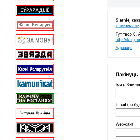
Siarhiej
кажа
16 кастрычніка,
Тут твор С. 
http://iknigi
Адказаць
Пакінуць
Імя (абавязк
Email (не бу
Web-cайт