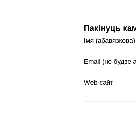
Пакінуць ка
Імя (абавязкова)
Email (не будзе 
Web-cайт