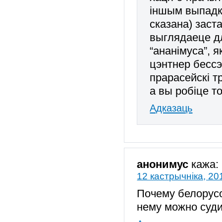
іншым выпадку
сказана) заст
выглядаеце дл
“ананімуса”, 
цэнтнер бессэ
прарасейскі т
а вы робіце 
Адказаць
анонимус
кажа:
12 кастрычніка, 20
Почему белорус
нему можно суди