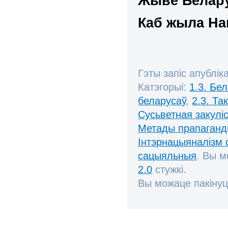
Жыве Белару
Каб жыла На
Гэты запіс апублік
Катэгорыі:
1.3. Бе
беларусаў
,
2.3. Та
Сусьветная закулі
Метады прапаган
Інтэрнацыяналізм 
сацыяльныя
. Вы 
2.0
стужкі.
Вы можаце пакінуц