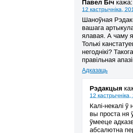
Павел Біч
кажа:
12 кастрычніка, 20
Шаноўная Рэдакц
вашага артыкула
ялавая. А чаму 
Толькі канстатуе
негоднікі? Таког
правільная апа
Адказаць
Рэдакцыя
ка
12 кастрычніка,
Калі-некалі ў
вы проста ня 
ўмееце адказв
абсалютна пе