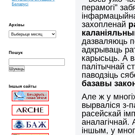
Беларусі
перамогі” за
інфармацыйна
захопленай
р
Архівы
каланіяльны
дазваляюць п
адкрываць рат
Пошук
карысьць. А 
палітычнай с
паводзіць сяб
базавы закон
Іншыя сайты
Але ж у многі
вырваліся з-п
расейскай імп
аналагічнай.
іншым, у мно