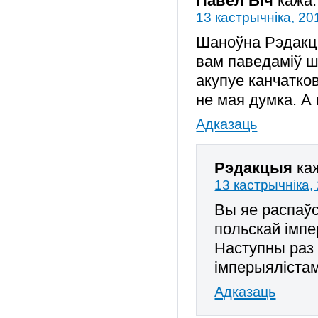
Павел Біч
кажа:
13 кастрычніка, 20
Шаноўна Рэдакцы
вам паведаміў шт
акупуе канчатков
не мая думка. А
Адказаць
Рэдакцыя
ка
13 кастрычніка,
Вы яе распаўс
польскай імпе
Наступны раз 
імперыялістам
Адказаць