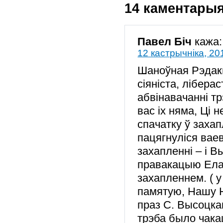
14 каментары
Павел Біч
кажа:
12 кастрычніка, 20
Шаноўная Рэдакц
сіяніста, лібераст
абвінавачанні т
вас іх няма, Ці
спачатку ў заха
пацягнуліся ваев
захапленні – і В
правакацыю Елав
захапленнем. ( 
памятую, Нашу Н
праз С. Высоцка
трэба было чака