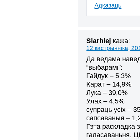
Адказаць
Siarhiej
кажа:
12 кастрычніка, 20
Да ведама навед
“выбарамі”:
Гайдук – 5,3%
Карат – 14,9%
Лука – 39,0%
Улах – 4,5%
супраць усіх – 3
сапсаваныя – 1
Гэта раскладка 
галасаваньня. Ц