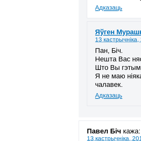
Адказаць
Яўген Мураш
13 кастрычніка,
Пан, Біч.
Нешта Вас няс
Што Вы гэтым
Я не маю ніяк
чалавек.
Адказаць
Павел Біч
кажа:
13 кастрычніка, 20