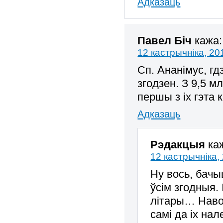
Адказаць
Павел Біч
кажа:
12 кастрычніка, 20
Сп. Ананімус, гд
згодзен. З 9,5 м
першы з іх гэта
Адказаць
Рэдакцыя
ка
12 кастрычніка,
Ну вось, бачы
ўсім згодныя. 
літары… Навош
самі да іх на