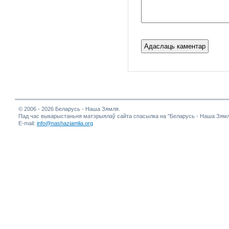
© 2006 - 2026 Беларусь - Наша Зямля.
Пад час выкарыстаньня матэрыялаў сайта спасылка на "Беларусь - Наша Зямл
E-mail:
info@nashaziamlia.org