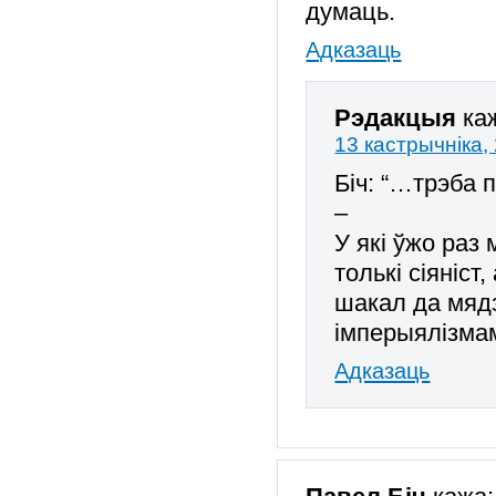
думаць.
Адказаць
Рэдакцыя
ка
13 кастрычніка,
Біч: “…трэба 
–
У які ўжо раз
толькі сіяніст,
шакал да мяд
імперыялізма
Адказаць