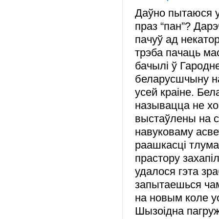
Даўно пытаюся у
праз “пан”? Дарэ
пачуў ад некатор
трэба пачаць ма
бачылі ў Гародне
беларусшчыну на 
усей краіне. Бе
называцца не хо
выстаўлены на 
навуковаму асве
раашкасці тлум
прастору захапіл
удалося гэта зра
запытаешься чам
на новым коле 
Шызоідна пагруж