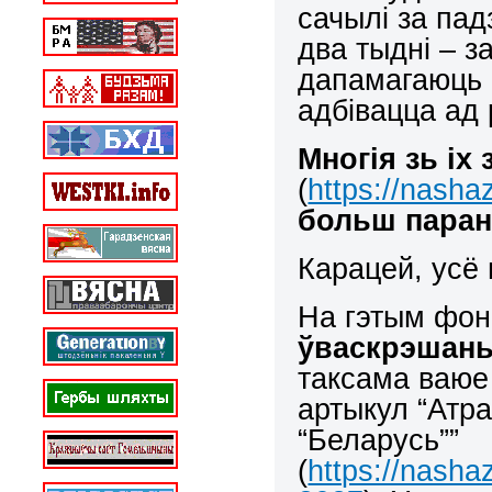
сачылі за пад
два тыдні – з
дапамагаюць 
адбівацца ад
Многія зь іх 
(
https://nasha
больш паране
Карацей, усё
На гэтым фоне
ўваскрэшань
таксама ваюе
артыкул “Атра
“Беларусь””
(
https://nasha