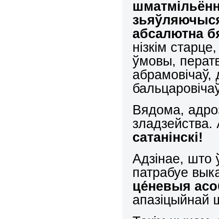
шматмільённ
зьяўляючыся
абсалютна б
нізкім старце
ўмовы, перат
абрамовічаў,
бальцаровіча
Вядома, адро
зладзейства.
сатанінскі!
Адзінае, што 
патрабуе выка
це́невыя асо
апазіцыйнай 