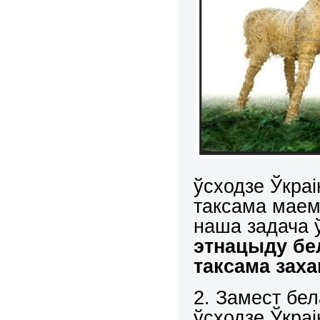
ўсходзе Ўкраі
таксама маем 
наша задача 
этнацыду бел
таксама зах
2. Замест бел
ўсходзе Ўкраі