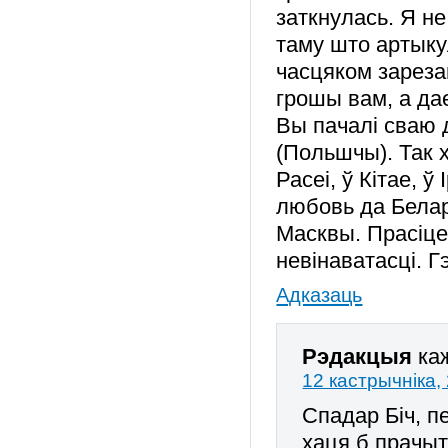
заткнулась. Я н
таму што артыку
часцяком зареза
грошы вам, а да
Вы пачалі сваю 
(Польшчы). Так 
Расеі, ў Кітае, 
любовь да Белар
Масквы. Прасіце
невінаватасці. Г
Адказаць
Рэдакцыя
ка
12 кастрычніка,
Спадар Біч, п
хаця б прачыт