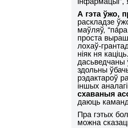
інфармацыі”,
А гэта ўжо, 
раскладзе ўжо
маўляў, “па́р
проста вырашы
лохаў-грантад
ніяк ня каціц
дасьведчаны 
здольны ўбачы
рэдактароў р
іншых аналаг
схаваныя а
даюць каман
Пра гэтых бо
можна сказаць