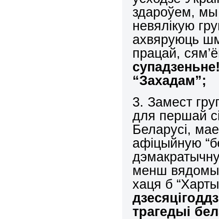
здароўем, мы 
невялікую гру
ахвяруюць шм
працай, сям’ё
супадзеньне
“Захадам”
3. Замест гр
для першай сі
Беларусі, ма
афіцыйную “б
дэмакратычну
менш вядомым
хаця б “Харты
дзесяцігодд
трагедыі бел