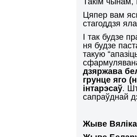
Такім чынам,
Цяпер вам яс
стагоддзя ял
І так будзе п
ня будзе пас
такую “апазіц
сфармуляван
дзяржава бел
грунце яго (
інтарэсаў
. Ш
сапраўднай 
Жыве Вяліка