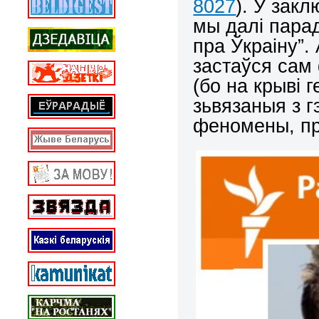
8027
). У зак
мы далі парад
пра Ўкраіну”.
застаўся сам
(бо на крыві г
зьвязаныя з 
феномены, пр