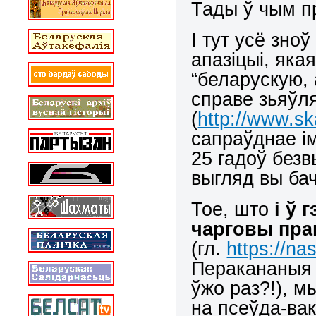
Тады ў чым п
І тут усё зно
апазіцыі, яка
“беларускую,
справе зьяўл
(
http://www.sk
сапраўднае ім
25 гадоў безв
выгляд вы бач
Тое, што
і ў 
чарговы пра
(гл.
https://na
Перакананыя ў
ўжо раз?!), м
на псеўда-ва