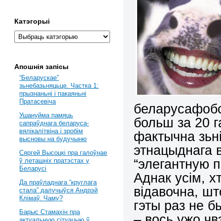
Катэгорыі
Апошнія запісы
“Беларускае”
зьнебазьняцьце. Частка 1:
прызнаньні і пакаяньні
Пратасевіча
беларусафоб
Ушануйма памяць
больш за 20 
сапраўднага беларуса-
вялікалітвіна і зробім
фактычна зьн
высновы на будучыню
этнацыднага 
Сяргей Высоцкі пра галоўнае
“элегантную п
ў леташніх пратэстах у
Беларусі
Аднак усім, х
Да праўладнага “круглага
відавочна, шт
стала” далучыўся Андрэй
Клімаў. Чаму?
гэты раз не б
Барыс Стамахін пра
– вось ужо чв
актуальную сітуацыю ў