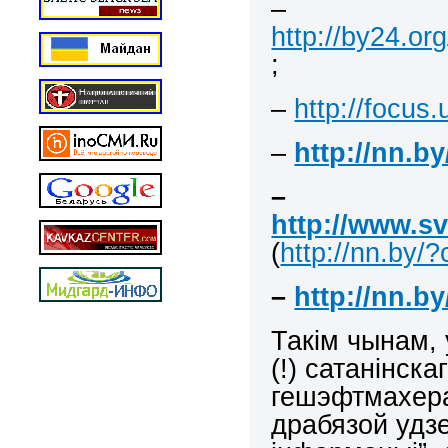
–
http://by24.o
;
–
http://focus
–
http://nn.b
–
http://www.sv
(
http://nn.by/
–
http://nn.b
Такім чынам, 
(!) сатанінск
гешэфтмахера
драбязой удзе