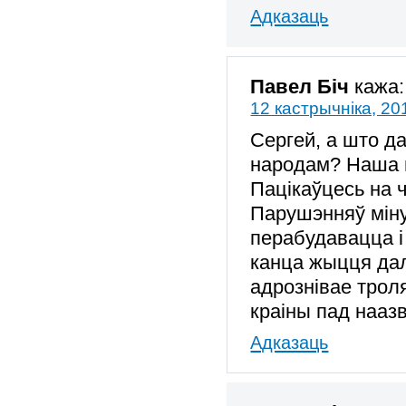
Адказаць
Павел Біч
кажа:
12 кастрычніка, 20
Сергей, а што 
народам? Наша 
Пацікаўцесь на 
Парушэнняў мін
перабудавацца і
канца жыцця дал
адрознівае троля
краіны пад нааз
Адказаць