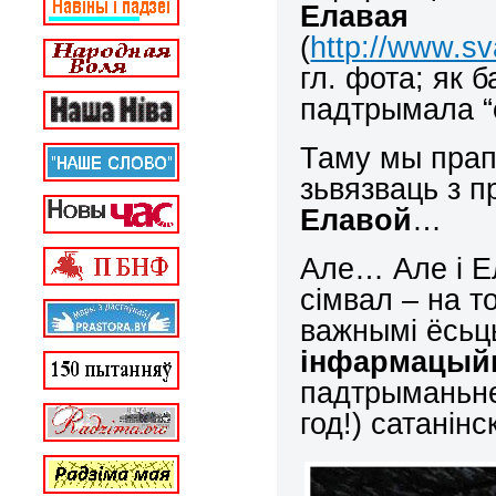
Елавая
(
http://www.sv
гл. фота; як 
падтрымала “
Таму мы прап
зьвязваць з 
Елавой
…
Але… Але і Е
сімвал – на т
важнымі ёсьц
інфармацый
падтрыманьне 
год!) сатанінс