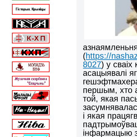
азнаямленьня
(
https://nasha
8027
) у сваі
асацыявалі яг
гешэфтмахера
першым, хто 
той, якая пас
засумнявалас
і якая працяг
падтрымоўвац
інфармацыю з