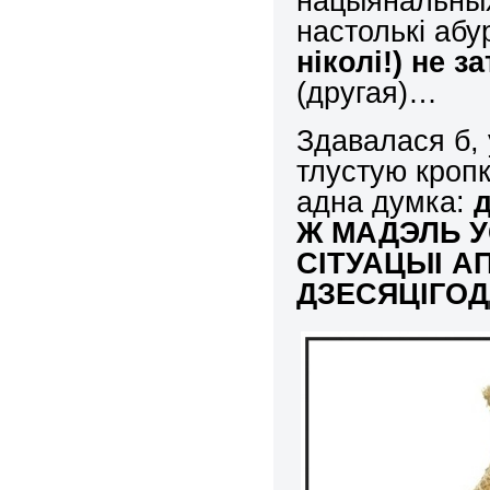
нацыянальных 
настолькі аб
ніколі!) не 
(другая)…
Здавалася б,
тлустую кропк
адна думка:
Ж МАДЭЛЬ 
СІТУАЦЫІ А
ДЗЕСЯЦІГОД