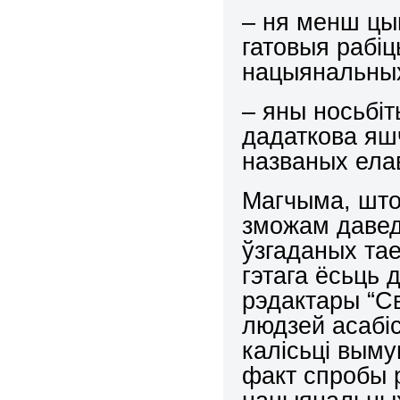
– ня менш цы
гатовыя рабіц
нацыянальных
– яны носьбіт
дадаткова яш
названых ел
Магчыма, што
зможам давед
ўзгаданых тае
гэтага ёсьць 
рэдактары “С
людзей асабіс
калісьці выму
факт спробы 