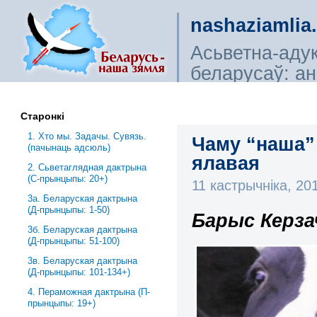
nashaziamlia
Асьветна-аду
беларусаў: ана
сьветагляды, і
Старонкі
1. Хто мы. Задачы. Сувязь.
Чаму “наша”
(пачынаць адсюль)
ялавая
2. Сьветаглядная дактрына
(С-прынцыпы: 20+)
11 кастрычніка, 2
3a. Беларуская дактрына
(Д-прынцыпы: 1-50)
Барыс Керза
3б. Беларуская дактрына
(Д-прынцыпы: 51-100)
3в. Беларуская дактрына
(Д-прынцыпы: 101-134+)
4. Пераможная дактрына (П-
прынцыпы: 19+)