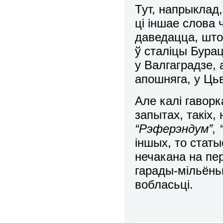
Тут, напрыклад,
ці іншае слова 
даведацца, што
ў сталіцы Бураці
у Валгаградзе, 
апошняга, у Ць
Але калі гаворк
запытах, такіх,
“Рэферэндум”, 
іншых, то стат
нечакана на пе
гарады-мільёньн
вобласьці.