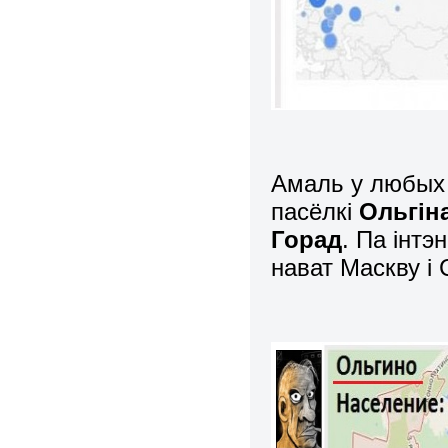
Амаль у любых 
пасёлкі
Ольгін
Горад
. Па інт
нават Маскву і