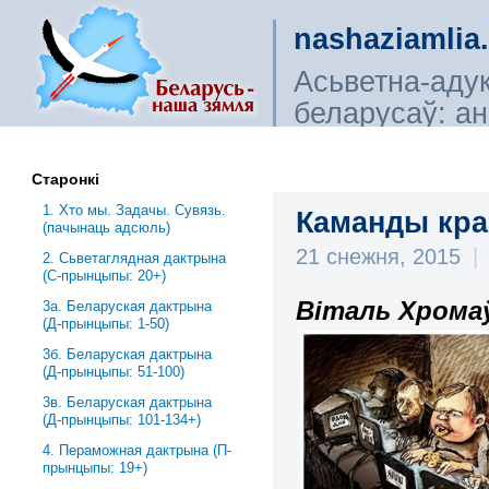
nashaziamlia
Асьветна-аду
беларусаў: ана
сьветагляды, і
Старонкі
1. Хто мы. Задачы. Сувязь.
Каманды кра
(пачынаць адсюль)
21 снежня, 2015
|
2. Сьветаглядная дактрына
(С-прынцыпы: 20+)
Віталь Хромаў
3a. Беларуская дактрына
(Д-прынцыпы: 1-50)
3б. Беларуская дактрына
(Д-прынцыпы: 51-100)
3в. Беларуская дактрына
(Д-прынцыпы: 101-134+)
4. Пераможная дактрына (П-
прынцыпы: 19+)