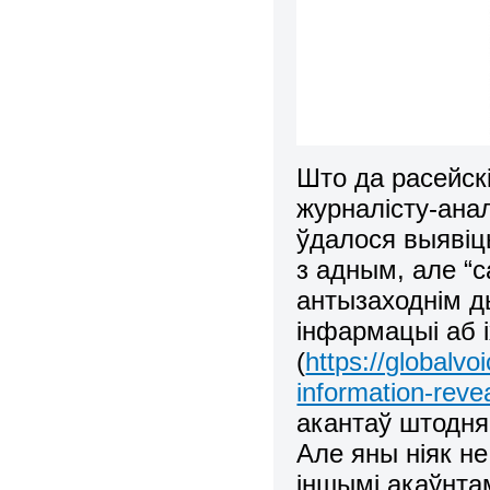
Што да расейск
журналісту-ана
ўдалося выявіц
з адным, але “
антызаходнім д
інфармацыі аб 
(
https://globalv
information-reve
акантаў штодн
Але яны ніяк не
іншымі акаўнтам