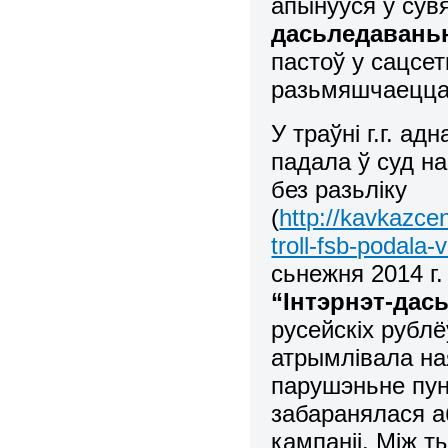
апынуўся ў сувя
дасьледаваньні
пастоў у сацсет
разьмяшчаецца 
У траўні г.г. а
падала ў суд н
без разьліку
(
http://kavkazce
troll-fsb-podala
сьнежня 2014 г
“Інтэрнэт-да
русейскіх рублё
атрымлівала наяў
парушэньне пун
забаранялася а
кампаніі. Між 