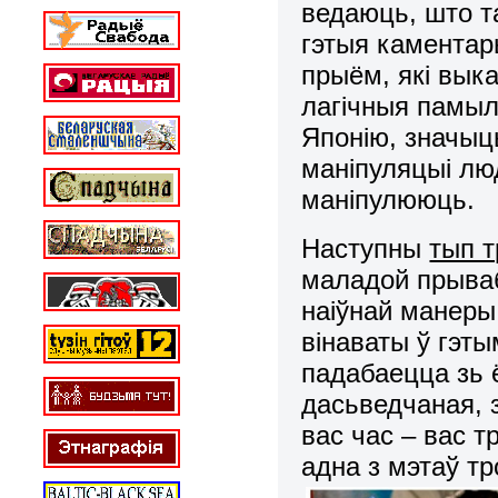
ведаюць, што т
гэтыя каментар
прыём, які вык
лагічныя памыл
Японію, значыць
маніпуляцыі люд
маніпулююць.
Наступны
тып т
маладой прываб
наіўнай манеры
вінаваты ў гэт
падабаецца зь 
дасьведчаная, з
вас час – вас 
адна з мэтаў тр