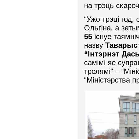
на трэць скаро
“Ужо трэці год,
Ольгіна, а заты
55
існуе таямні
назву
Таварыс
“Інтэрнэт Дас
самімі яе супра
тролямі” – “Мін
“Міністэрства п