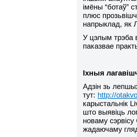
імёны “ботаў” 
плюс прозьвішч
напрыклад, як Лі
У цэлым трэба 
паказвае практ
Іхныя лагавіш
Адзін зь лепшы
тут:
http://otakv
карыстальнік Li
што выявіць ло
новаму сэрвісу
жадаючаму гляд