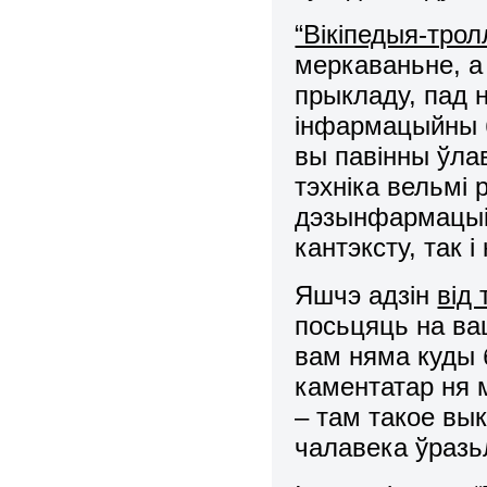
“Вікіпедыя-трол
меркаваньне, а 
прыкладу, пад н
інфармацыйны б
вы павінны ўлав
тэхніка вельмі
дэзынфармацыі
кантэксту, так 
Яшчэ адзін
від
посьцяць на ваш
вам няма куды 
каментатар ня 
– там такое вы
чалавека ўразь