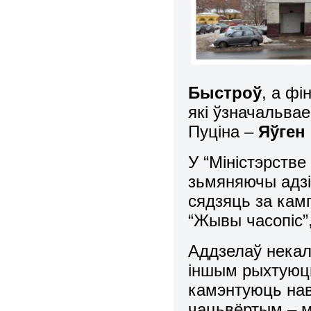
Быстроў
, а фі
які ўзначальвае
Пуціна –
Яўген
У “Міністэрстве
зьмяняючы адзін
сядзяць за камп
“Жывы часопіс”,
Аддзелаў некал
іншым рыхтуюць
камэнтуюць нав
чацьвёртым – 