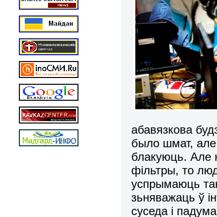
абавязкова будз
было шмат, але
блакуюць. Але 
фільтры, то люд
успрымаюць так
зьняважаць ў ін
суседа і падума