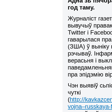
Адна зь пячор
год таму.
Журналіст газе
вывучыў правак
Twitter і Facebo
гаварылася пра 
(ЗША) ў выніку
рэчываў. Інфар
верасьня і выкл
паведамленьням
пра эпідэмію в
Чэн выявіў сьпі
чуткі
(
http://kavkazce
vojna–russkaya-fa