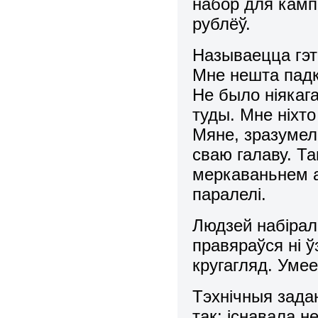
набор для камп
рублёў.
Называецца гэта
Мне нешта падк
Не было ніякаг
туды. Мне ніхто
Мяне, зразумел
сваю галаву. Та
меркаваньнем а
паралелі.
Людзей набіралі
правяраўся ні ў
кругагляд. Умее
Тэхнічныя задан
так: існавала н