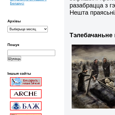
Беларусі
разабрацца з г
Нешта праясьн
Архівы
Тэлебачаньне
Пошук
Іншыя сайты