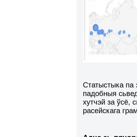
Статыстыка па з
падобныя сьве
хутчэй за ўсё,
расейскага грам