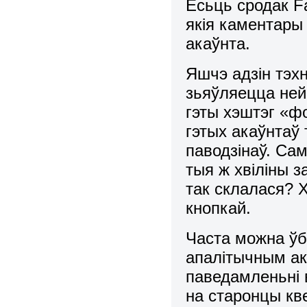
Ёсьць сродак F
якія каментары
акаўнта.
Яшчэ адзін тэхн
зьяўляецца нейк
гэты хэштэг «фо
гэтых акаўнтаў
паводзінаў. Са
тыя ж хвіліны 
так склалася? 
кнопкай.
Часта можна ўб
апалітычным ак
паведамленьні 
на старонцы кве