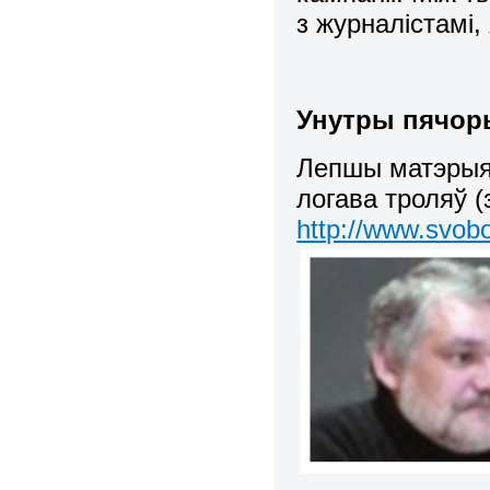
з журналістамі, 
Унутры пячор
Лепшы матэрыял
логава троляў (
http://www.svobo