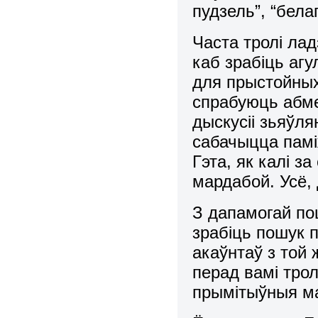
пудзель”, “бела
Часта тролі ла
каб зрабіць аг
для прыстойных
спрабуюць абме
дыскусіі зьяўл
сабачыцца памі
Гэта, як калі з
мардабой. Усё,
З дапамогай по
зрабіць пошук 
акаўнтаў з той
перад вамі тро
прымітыўныя м