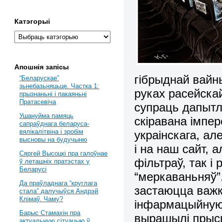
Катэгорыі
Апошнія запісы
гібрыднай вайны
“Беларускае”
зьнебазьняцьце. Частка 1:
руках расейска
прызнаньні і пакаяньні
Пратасевіча
супраць дапытлі
Ушануйма памяць
скіравана імпер
сапраўднага беларуса-
вялікалітвіна і зробім
украінскага, але
высновы на будучыню
і на наш сайт, 
Сяргей Высоцкі пра галоўнае
фільтраў, так і
ў леташніх пратэстах у
Беларусі
“меркаваньняў”
Да праўладнага “круглага
застаюцца важк
стала” далучыўся Андрэй
Клімаў. Чаму?
інфармацыйную 
Барыс Стамахін пра
вырашылі прысь
актуальную сітуацыю ў