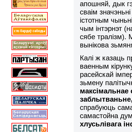
апошняй, дык г
сваім значэньн
істотным чыньн
чым інтэрнэт (н
сябе тралізм). 
вынікова зьмян
Калі ж казаць 
ваенным кірунк
расейскай імпе
зьмену палітыч
максімальнае 
заблытваньне,
спрабуюць сам
самастойна ду
хлусьлівага 