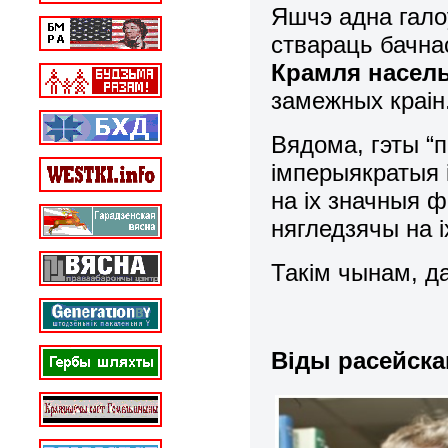
Яшчэ адна гало
ствараць бачн
Крамля насель
замежных краін
Вядома, гэты “
імперыякратыя 
на іх значныя 
нягледзячы на 
Такім чынам, д
Віды расейска