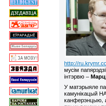
http://ru.krymr.
мусім папярэдзіц
інтэрвю –
Марц
У матэрыяле па
камунікацый НА
канферэнцыю, а