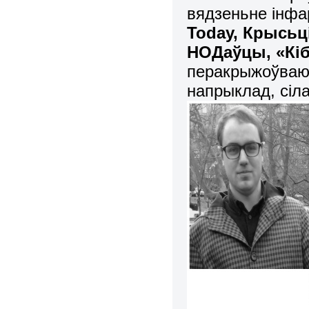
вядзеньне інф
Today
, Крысьц
НОДаўцы, «Кі
перакрыжоўваюц
напрыклад, сілав