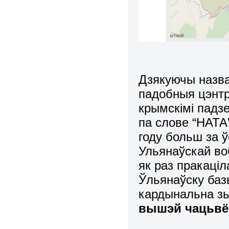
Дзякуючы назва
падобныя цэнтр
крымскімі падз
па слове “НАТА
году больш за ў
Ульянаўскай воб
як раз пракаці
Ўльянаўску баз
кардынальна зь
вышэй чацьвё