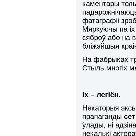
каментары толь
падарожнічаюць
фатаграфіі зро
Мяркуючы па іх 
сяброў або на в
бліжэйшыя краі
На фабрыках тр
Стыль многіх м
Іх – легіён
.
Некаторыя эксь
прапаганды
сет
ўлады, ні адзі
некалькі актора