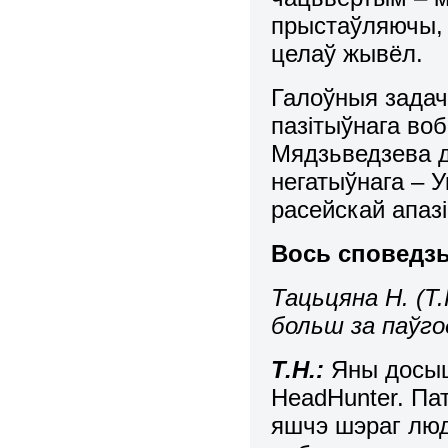
прыстаўляючы, 
целаў жывёл.
Галоўныя задач
пазітыўнага воб
Мядзьведзева д
негатыўнага – У
расейскай апазі
Вось
споведзь
Тацьцяна
Н. (Т
больш за паўго
Т.Н.:
Яны досыц
HeadHunter. Па
яшчэ шэраг лю