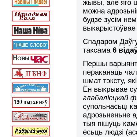
жывы, але яго 
можна адрозьні
будзе зусім не
выкарыстоўвае п
Спадаром Даўгу
таксама
6 віда
Першы варыянт
пераканаць чал
шмат тэксту, я
Ён выкрывае с
глабалісцкай фі
супольнасьці к
адрозьненьне а
тыя пішуць каме
ёсьць людзі (ас