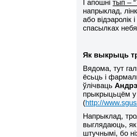
І апошні
тып – 
напрыклад, лінк
або відэаролік 
спасылках небя
Як выкрыць т
Вядома, тут гал
ёсьць і фармал
ўлічваць
Андрэ
прыкрыцьцём у 
(
http://www.sgus
Напрыклад, тро
выглядаюць, як
штучнымі, бо ні