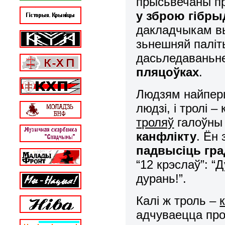
прысьвечаны п
у
зброю гібры
дакладчыкам вы
зьнешняй паліты
дасьледаваньн
пляцоўках
.
Людзям найперш
людзі, і тролі 
троляў
галоўны 
канфлікту
. Ён 
падвысіць град
“12 крэслаў”: “
дурань!”.
Калі ж троль –
адчуваецца про