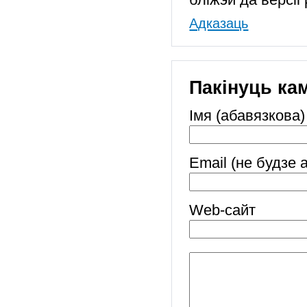
Адказаць
Пакінуць ка
Імя (абавязкова)
Email (не будзе 
Web-cайт