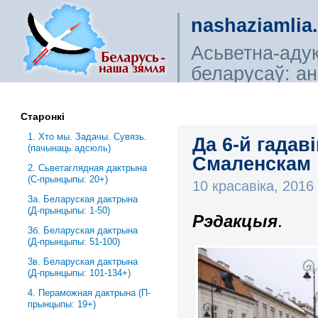
nashaziamlia
Асьветна-аду
беларусаў: ана
сьветагляды, і
Старонкі
1. Хто мы. Задачы. Сувязь.
Да 6-й гадав
(пачынаць адсюль)
Смаленскам 
2. Сьветаглядная дактрына
(С-прынцыпы: 20+)
10 красавіка, 201
3a. Беларуская дактрына
(Д-прынцыпы: 1-50)
Рэдакцыя
.
3б. Беларуская дактрына
(Д-прынцыпы: 51-100)
3в. Беларуская дактрына
(Д-прынцыпы: 101-134+)
4. Пераможная дактрына (П-
прынцыпы: 19+)