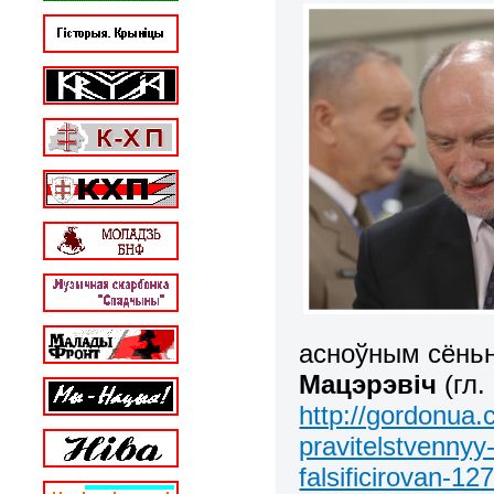
асноўным сёнь
Мацэрэвіч
(гл.
http://gordonua.
pravitelstvenny
falsificirovan-12