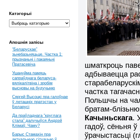
Катэгорыі
Апошнія запісы
“Беларускае”
зьнебазьняцьце. Частка 1:
прызнаньні і пакаяньні
шматкроць паве
Пратасевіча
адбываецца рас
Ушануйма памяць
сапраўднага беларуса-
старабеларускі
вялікалітвіна і зробім
высновы на будучыню
частка тагачасн
Сяргей Высоцкі пра галоўнае
Польшчы на чал
ў леташніх пратэстах у
Беларусі
братам-блізьню
Да праўладнага “круглага
Качыньскага
. 
стала” далучыўся Андрэй
гадоў, сёньня 
Клімаў. Чаму?
ўрачыстасьці (
Барыс Стамахін пра
актуальную сітуацыю ў