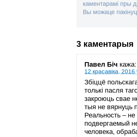
каментарамі пры 
Вы можаце пакінуц
3 каментарыя
Павел Біч
кажа:
12 красавіка, 2016 
Збіццё польскаг
толькі пасля таг
закроюць свае н
тыя не вярнуць 
Реальность – не
подвергаемый н
человека, обра