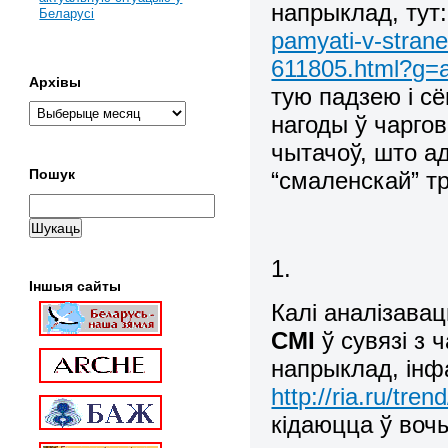
напрыклад, тут
Беларусі
pamyati-v-strane
611805.html?g=
Архівы
тую падзею і сё
нагоды ў чарго
чытачоў, што 
Пошук
“смаленскай” тр
1.
Іншыя сайты
Калі аналізава
СМІ
ў сувязі з 
напрыклад, інф
http://ria.ru/tr
кідаюцца ў воч