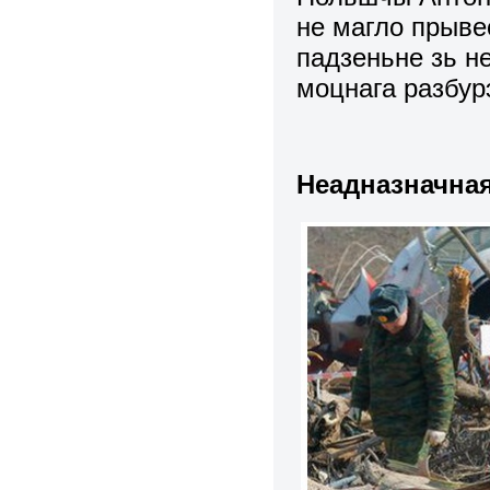
не магло прыве
падзеньне зь н
моцнага разбур
Неадназначная