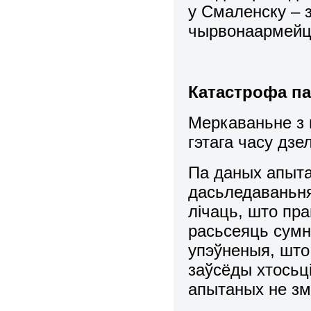
у Смаленску – 
чырвонаармейц
Катастрофа па
Меркаваньне з
гэтага часу дзе
Па даных апыта
дасьледаваньня
лічаць, што пр
расьсеяць сум
упэўненыя, што
заўсёды хтосьц
апытаных не зм