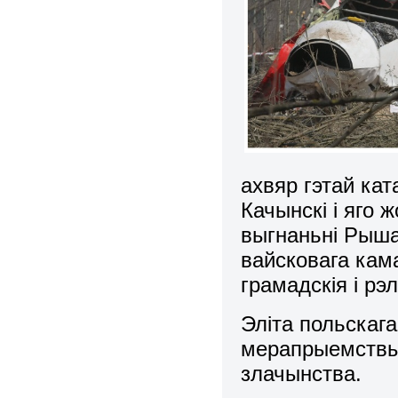
ахвяр гэтай ка
Качынскі і яго 
выгнаньні Рыша
вайсковага кам
грамадскія і рэ
Эліта польскаг
мерапрыемствы 
злачынства.