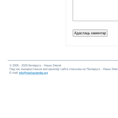
© 2006 - 2026 Беларусь - Наша Зямля.
Пад час выкарыстаньня матэрыялаў сайта спасылка на "Беларусь - Наша Зямл
E-mail:
info@nashaziamlia.org