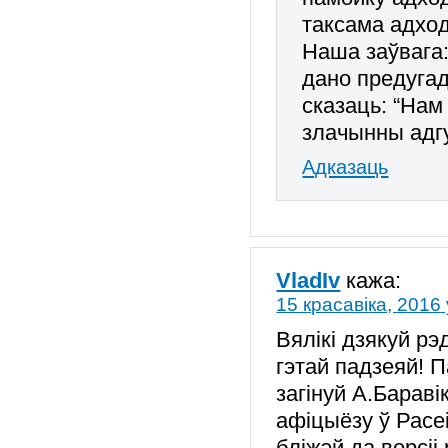
таксама адход
Наша заўвага
дано предугад
сказаць: “Нам
злачынны адг
Адказаць
VladIv
кажа:
15 красавіка, 2016 
Вялікі дзякуй рэ
гэтай падзеяй! П
загінуй А.Бараві
афіцыёзу ў Расеі
бліжэй да версіі