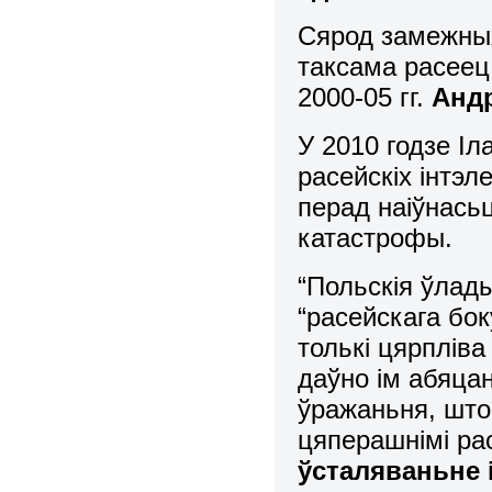
Сярод замежных
таксама расеец 
2000-05 гг.
Анд
У 2010 годзе Іл
расейскіх інтэл
перад наіўнась
катастрофы.
“Польскія ўлад
“расейскага бок
толькі цярплів
даўно ім абяца
ўражаньня, што
цяперашнімі ра
ўсталяваньне 