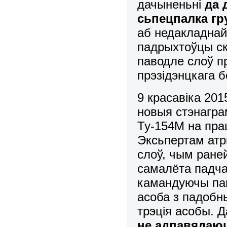
дачыненьні
да 
сьпецпалка гр
аб недакладнай
падрыхтоўцы ск
паводле слоў пр
прэзідэнцкага 
9 красавіка 201
новыя стэнаграм
Ту-154М на прац
Эксьпертам ат
слоў, чым ране
самалёта падча
камандуючы па
асоба з падобн
трэція асобы. Д
не адпавядаю