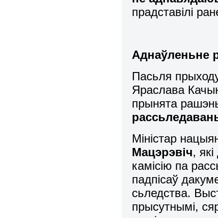
прадставілі ран
Аднаўленьне 
Пасьля прыходу
Яраслава Качын
прынята рашэн
рассьледаван
Міністар нацы
Мацэрэвіч
, як
камісію па рас
падпісаў дакум
сьледства. Выс
прысутнымі, сяр