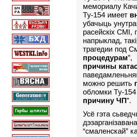
мемориалу Качи
Ту-154 имеет
в
убачыць унутр
расейскіх СМІ,
напрыклад, так
трагедии под 
процедурам
”,
причины ката
паведамленьням
можно решить
обломки Ту-154
причину ЧП
”.
Усё гэта сьвед
дэзарганізавана
“смаленскай” к