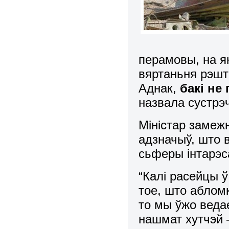
перамовы, на я
вяртаньня рэшт
Аднак,
бакі не
назвала сустрэч
Міністар заме
адзначыў, што 
сьферы інтарэс
“Калі расейцы 
тое, што абломк
то мы ўжо веда
нашмат хутчэй 