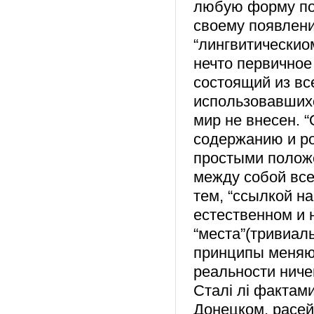
любую форму по
своему появлени
“лингвитическио
нечто первичное
состоящий из все
использовавшихс
мир не внесен. 
содержанию и ро
простыми полож
между собой все
тем, “ссылкой н
естественном и 
“места”(тривиал
принципы меняю
реальности ниче
Сталі лі фактам
Донецком, расейс