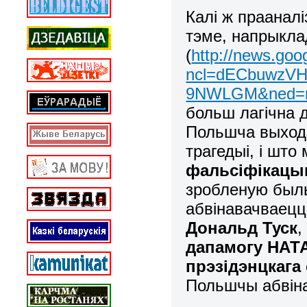
Калі ж прааналі
тэме, напрыкл
(
http://news.goo
ncl=dECbuwzVH
9NWLGM&ned=r
больш лагічна 
Польшча выходз
трагедыі, і шт
фальсіфікацы
зробленую былы
абвінавачваецц
Дональд Туск
,
дапамогу НАТА
прэзідэнцкага
Польшчы абвін