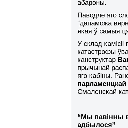
абароны.
Паводле яго сл
“дапаможа вярн
якая ў самыя ця
У склад камісі
катастрофы ўва
канструктар
Ва
прычынай распа
яго кабіны. Ран
парламенцкай
Смаленскай ка
“Мы павінны в
адбылося”