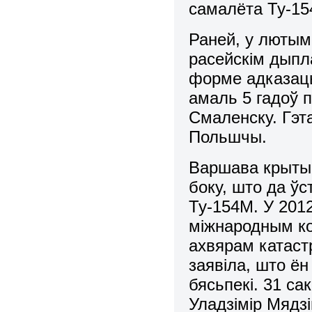
самалёта Ту-15
Раней, у лютым
расейскім дыпла
форме адказаць
амаль 5 гадоў 
Смаленску. Гэта
Польшчы.
Варшава крытыч
боку, што да ў
Ту-154М. У 2012
міжнародным ко
ахвярам катаст
заявіла, што ён
бясьпекі. 31 са
Уладзімір Мядз