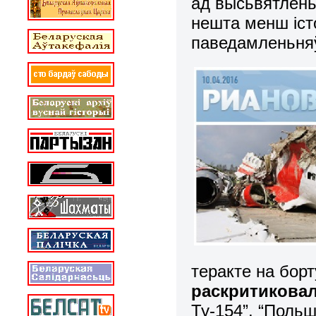
ад высьвятлен
нешта менш істо
паведамленьняў
теракте на бор
раскритикова
Ту-154”, “Поль