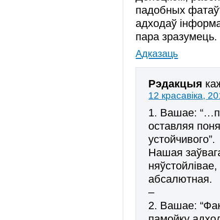
падобных фатаў?
адходаў інформа
пара зразумець.
Адказаць
Рэдакцыя
ка
12 красавіка, 20
1. Вашае: “…
оставляя пон
устойчивого”.
Нашая заўвага
няўстойлівае,
абсалютная.
–
2. Вашае: “Фа
памойку адход