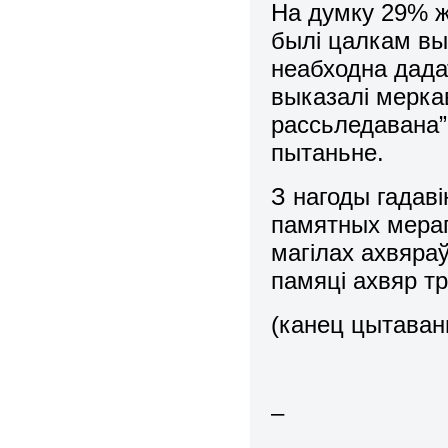
На думку 29% 
былі цалкам вы
неабходна дада
выказалі мерка
рассьледавана”
пытаньне.
З нагоды гадав
памятных мерап
магілах ахвяра
памяці ахвяр т
(канец цытаван
–