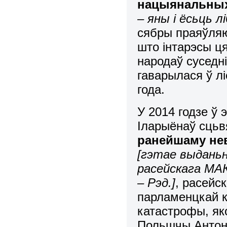
нацыянальны
– яны і ёсьць 
сябры праяўляю
што інтарэсы ця
народаў суседн
гаварылася ў л
года.
У 2014 годзе ў
Іларыёнаў сць
ранейшаму не
[гэтае выданьн
расейскага МАК
– Рэд.]
, расейск
парламенцкай к
катастрофы, як
Польшчы Антоні