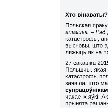
Хто вінаваты?
Польская прак
апазіцыі. – Рэд.
катастрофы, ан
высновы, што а
ляжыць як на по
27 сакавіка 201
Польшчы, якая
катастрофы пол
заявіла, што м
супрацоўнікам
чакае іх яўкі. 
прынята рашэнь