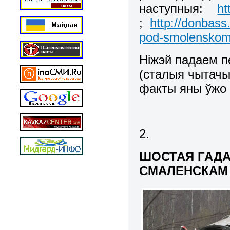
наступныя:
ht
;
http://donbass
pod-smolenskom-s
Ніжэй падаем п
(сталыя чытачы
факты яны ўжо 
2.
ШОСТАЯ ГАДА
СМАЛЕНСКАМ