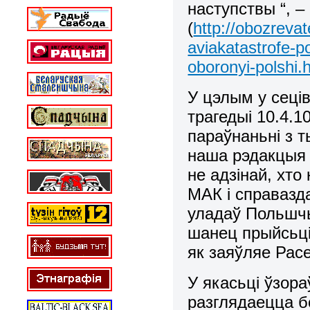
наступствы “, –
(
http://obozreva
aviakatastrofe-po
oboronyi-polshi.
У цэлым у сеці
трагедыі 10.4.1
параўнаньні з т
наша рэдакцыя
не адзінай, хто
МАК і справазд
уладаў Польшчы
шанец прыйсьці 
як заяўляе Рас
У якасьці ўзор
разглядаецца 