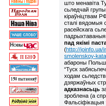
што менавіта Т
сьледчай групы
кіраўніцтвам Р
сталі вядомыя 
расейскага сьле
падрыхтаваныя 
пад якімі паст
(
http://joinfo.u
smolenskoy-kata
абароны Польшч
“Туск забясьпе
ходам сьледств
дзяржаўных стр
адказнасьць
за
зроблена (а сп
Фальсіфікацыя 