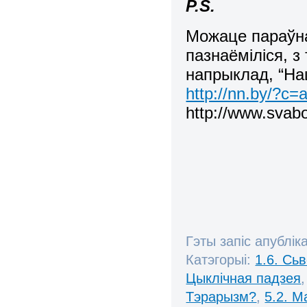
P
.
S
.
Можаце параўна
пазнаёміліся, з
напрыклад, “Наш
http://nn.by/?c
http://www.svabo
Гэты запіс апублік
Катэгорыі:
1.6. Сь
Цыклічная падзея
Тэрарызм?
,
5.2. М