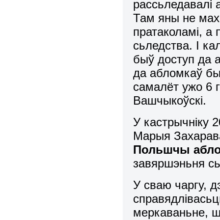
рассьледавалі 
Там яны не мах
пратаколамі, а 
сьледства. І ка
быў доступ да 
да абломкаў б
самалёт ужо 6 г
Вашчыкоўскі.
У кастрычніку 
Марыя Захарав
Польшчы абло
завяршэньня сь
У сваю чаргу, д
справядлівасьц
меркаваньне, ш