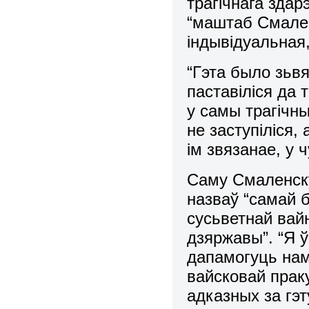
трагічнага здар
“маштаб Смале
індывідуальная
“Гэта было зьв
паставіліся да ты
у самы трагічн
не заступіліся,
ім звязанае, у 
Саму Смаленск
назваў “самай 
сусьветнай вай
дзяржавы”. “Я 
дапамогуць нам
вайсковай прак
адказных за гэт