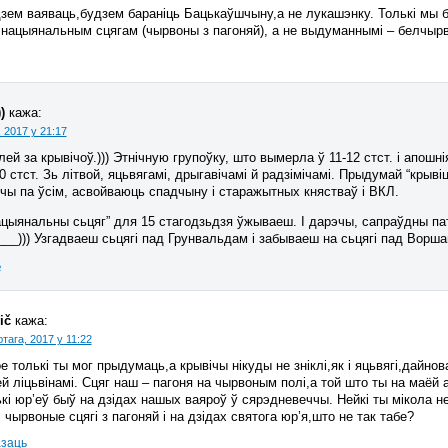
зем ваяваць,будзем бараніць Бацькаўшчыну,а не лукашэнку. Толькі мы бу
нацыянальным сцягам (чырвоны з пагоняй), а не выдуманнымі – белчы
)
кажа:
 2017 у 21:17
ей за крывічоў.))) Этнічную групоўку, што вымерла ў 11-12 стст. і апош
20 стст. Зь літвой, яцьвягамі, дрыгавічамі й радзімічамі. Прыдумай “кры
ячы па ўсім, асвойваюць спадчыну і старажытных княстваў і ВКЛ.
ацыянальны сьцяг” для 15 стагодзьдзя ўжываеш. І дарэчы, сапраўдны па
___))) Узгадваеш сьцягі пад Грунвальдам і забываеш на сьцягі пад Ворш
ь
ič
кажа:
тага, 2017 у 11:22
е толькі ты мог прыдумаць,а крывічы нікуды не зніклі,як і яцьвягі,дайн
й ліцьвінамі. Сцяг наш – пагоня на чырвоным полі,а той што ты на маёй 
кі юр’еў быў на дзідах нашых ваяроў ў сярэдневеччы. Нейкі ты мікола 
 чырвоные сцягі з пагоняй і на дзідах святога юр’я,што не так табе?
азаць