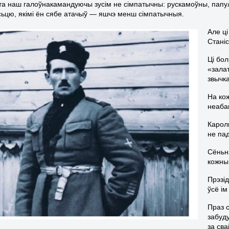
та наш галоўнакамандуючы зусім не сімпатычны: рускамоўны, папулі
ьцю, якімі ён сябе атачыў — яшчэ менш сімпатычныя.
Але ц
Станіс
Ці бо
«зала
звычк
На кож
неаба
Кароль
не па
Сёньн
кожны
Прэзід
ўсё і
Праз с
забуду
за сва