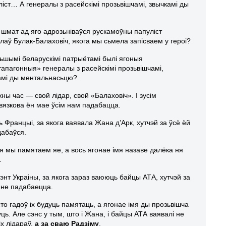
ст… А генералы з расейскімі прозьвішчамі, звычкамі ды
і шмат ад яго адрозьніваўся рускамоўны папуліст
лаў Булак-Балаховіч, якога мы сьмела запісваем у героі?
льшымі беларускімі патрыётамі былі ягоныя
тапагонныя» генералы з расейскімі прозьвішчамі,
амі ды ментальнасьцю?
ны час — свой лідар, свой «Балаховіч». І зусім
вязкова ён мае ўсім нам падабацца.
 Францыі, за якога ваявала Жана д’Арк, хутчэй за ўсё ёй
дабаўся.
я мы памятаем яе, а вось ягонае імя назаве далёка ня
.
энт Украіны, за якога зараз ваююць байцы АТА, хутчэй за
м не падабаецца.
то гадоў іх будуць памятаць, а ягонае імя ды прозьвішча
ць. Але сэнс у тым, што і Жана, і байцы АТА ваявалі не
іх лідараў,
а за сваю Радзіму
.