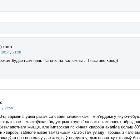
)
кажа:
 2017 у 21:28
крокам будзе памяняць Пагоню на Калюмны… І настане хаос))
ь
:
 у 22:50
 3-ці варыянт: уцёкі разам са сваімі сямейнікамі і міл’ярдамі ў якую-небу
оіць іншае – маскоўская “індустрыя хлусні” як важкі кампанент гібрыдна
безклапотнага жыцця, але імпэрская псіхічная хвароба ахапіла больш 8
н хваробы забяспечывае тамтэйшым кагэбістам уладу і грошы, з чаго вын
паціўся пра перадачу дыктатуры ў спадчыну, дык спачатку стварыў бы а