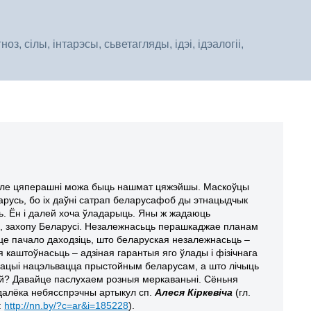
, сілы, інтарэсы, сьветагляды, ідэі, ідэалогіі,
 але цяперашні можа быць нашмат цяжэйшы. Маскоўцы
арусь, бо іх даўні сатрап беларусафоб ды этнацыдчык
ць. Ён і далей хоча ўладарыць. Яны ж жадаюць
і, захопу Беларусі. Незалежнасьць перашкаджае планам
шце пачало даходзіць, што беларуская незалежнасьць –
я каштоўнасьць – адзіная гарантыя яго ўлады і фізічнага
ітуацыі нацэльвацца прыстойным беларусам, а што лічыць
й? Давайце паслухаем розныя меркаваньні. Сёньня
 далёка небясспрэчны артыкул сп.
Алеся Кіркевіча
(гл.
:
http://nn.by/?c=ar&i=185228
).