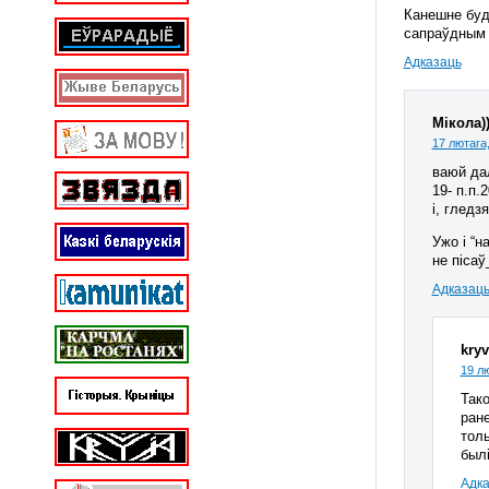
Канешне буд
сапраўдным 
Адказаць
Мікола))
17 лютага,
ваюй дал
19- п.п.
і, гледз
Ужо і “н
не пісаў
Адказац
kryv
19 лю
Тако
ране
толь
былі
Адк