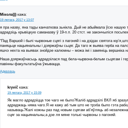
Мікола)))
кажа:
19 лютага, 2017 у 13:07
я пра назву, яна тады канчаткова зьнікла. Дый не абыймала ўсю нашую 
адрадзіць крывіцкую саманазву ў 19-п.п. 20 стст. не закончыліся посьпе
“Пад Варшой і былі чырвоные сцягі з пагоняй і на дзідах святога юр’я,што
паняцьце нацыянальны і дзяржаўны сьцяг. Да таго ж выява герба на пал
яшчэ нехта на выявах знойдзе калюмны – можа імі і замяніць вершніка на
Наша дзяржаўнасьць адрадзілася пад бела-чырвона-белым сьцягам і герб
павінны факультатыўна ўжывацца.
Адказаць
kryvič
кажа:
19 лютага, 2017 у 15:09
Як магло адрадзіцца тое чаго не было?Каліб адрадзілі ВКЛ яб зразум
адраджаць няма чаго.Я не кажу аб тым што не трэба было гэта раб
называць?Калі кожны раз пад новым сцягам аб’яўляць аб незалежнас
сцяг за нацыянальны,а дзе ля мяне толькі чырвоны з пагоняй.