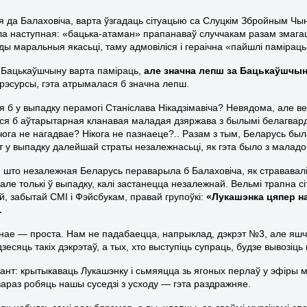
 да Балаховіча, варта ўзгадаць сітуацыю са Слуцкім Збройным Чына
ла наступная: «бацька-атаман» прапанаваў случчакам разам змагацц
ды маральныя якасьці, таму адмовіліся і гераічна «пайшлі памірац
 Бацькаўшчыну варта паміраць,
але значна лепш за Бацькаўшчы
рэсурсы, гэта атрымалася б значна лепш.
я б у выпадку перамогі Станіслава Нікадзімавіча? Невядома, але вел
ся б аўтарытарная кланавая маладая дзяржава з былымі белагвар
ічога не нагадвае? Нікога не пазнаеце?.. Разам з тым, Беларусь б
т у выпадку далейшай страты незалежнасьці, як гэта было з маладой
, што незалежная Беларусь пераварыла б Балаховіча, як стрававалі
 але толькі ў выпадку, калі застанецца незалежнай. Вельмі трапна
й, забытай СМІ і Фэйсбукам, правай групоўкі:
«Лукашэнка цяпер н
.
ьнае — проста. Нам не падабаецца, напрыклад, дэкрэт №3, але яш
зесяць такіх дэкрэтаў, а тых, хто выступіць супраць, будзе вывозіць
нт: крытыкаваць Лукашэнку і сьмяяцца зь ягоных перлаў у эфіры м
зараз робяць нашы суседзі з усходу — гэта раздражняе.