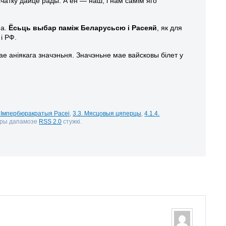
ачатку дайце рады. А ён — наш, і нам самім яго
ма.
Ёс
ь
ць выбар паміж Беларус
ь
сю і Расеяй
, як для
і РФ.
е аніякага значэньня. Значэньне мае вайсковы білет у
. Імпербюракратыя Расеі
,
3.3. Мясцовыя цяперцы
,
4.1.4.
 пры дапамозе
RSS 2.0
стужкі.