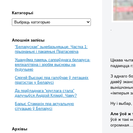
Катэгорыі
.
Апошнія запісы
“Беларускае” зьнебазьняцьце. Частка 1:
прызнаньні і пакаяньні Пратасевіча
Цікава чыта
Ушануйма памяць сапраўднага беларуса-
вялікалітвіна і зробім высновы на
падаецца г
будучыню
З аднаго бо
Сяргей Высоцкі пра галоўнае ў леташніх
давёў экан
пратэстах у Беларусі
вынішчэньн
Да праўладнага “круглага стала”
«імперыя з
далучыўся Андрэй Клімаў. Чаму?
Ну і выбар
Барыс Стамахін пра актуальную
сітуацыю ў Беларусі
Але ўсё ж 
ўсё ж такі 
огромная…» 
Архівы