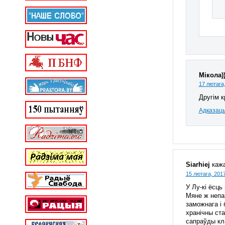
Мікола))
17 лютага,
Другім 
Адказац
Siarhiej
кажа
15 лютага, 2017
У Лу-кі ёсць
Мяне ж непак
заможнага і 
хранічны ста
сапраўды кла