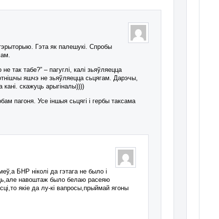
тэрыторыю. Гэта як палешукі. Спробы
хам.
 не так табе?” – пагуглі, калі зьяўляецца
отнішчы яшчэ не зьяўляецца сьцягам. Дарэчы,
 кані. скажуць арыгіналы))))
ам пагоня. Усе іншыя сьцягі і гербы таксама
еў,а БНР ніколі да гэтага не было і
іць,але навоштаж было белаю расеяю
ці,то якіе да лу-кі вапросы,прыймай ягоны