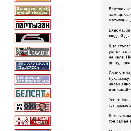
Вяртаючыся
памяці, бы
матывацыі 
Вядома, за
людзей ды 
Што сталас
усталявала
на чале. Н
росту, нава
Сэнс у тым
Лукашэнку,
чалец адно
вонкавай»
Усё геніял
тут прыме д
Важны мома
тое самае 