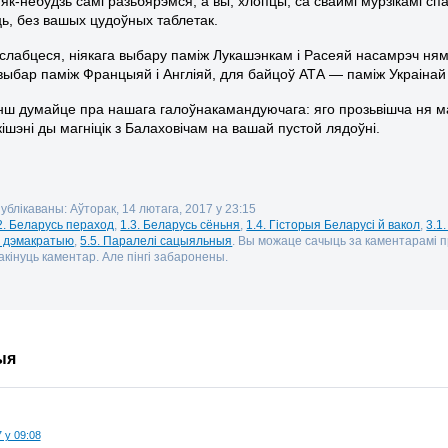
як-небудзь самі разьбярэмся, а вы, хлопцы, са сваймі мурзікамі сп
ь, без вашых цудоўных таблетак.
слабцеся, ніякага выбару паміж Лукашэнкам і Расеяй насамрэч ня
ыбар паміж Францыяй і Англіяй, для байцоў АТА — паміж Украінай 
нш думайце пра нашага галоўнакамандуючага: яго прозьвішча ня ма
ішэні ды магніцік з Балаховічам на вашай пустой лядоўні.
публікаваны: Аўторак, 14 лютага, 2017 у 23:15
2. Беларусь пераход
,
1.3. Беларусь сёньня
,
1.4. Гісторыя Беларусі й вакол
,
3.1
а дэмакратыю
,
5.5. Паралелі сацыяльныя
. Вы можаце сачыць за каментарамі
кінуць каментар. Але пінгі забаронены.
ыя
 у 09:08