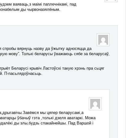
дзем ваяваць,з маімі паплечнікамі, пад
рвонабелым ды чырвоназялёным.
нія спробы вярнуць назву да ўжытку адносяцца да
віцкую мову”. Толькі беларусы ўважаюць сябе за беларусаў,
трыёт Беларусі крывіч Ластоўскі такую хрэнь пра сьцяг
ай. П-пасьлядоўнасьць.
ова,дрыгавічы.Завёмся мы цяпер беларусамі,а
аватарцы ўбачыў гэта ,толькі дзеля аватаркі. Можа
недалёкі ды злы,будзь спакайнейшы. Пад Варшой і