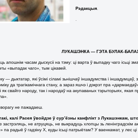
Рэдакцыя
.
.
ЛУКАШЭНКА
— ГЭТА БУЛАК-БАЛА
ць апошнім часам дыскусіі на тэму: ці варта ў выпадку чаго ісьці 
эты «выпадак чаго», тым цікавей.
ку — дыктатар, які ўсімі сіламі зьнішчаў іншадумства і іншадумцаў
оміку да трагікамічнага стану, а зараз яшчэ і дэкрэт пра «дармаед
і як свайго народу, так і народаў на акупаваных тэрыторыях, якая 
ла».
, ворагу не пажадаеш.
такі, калі Расея ўвойдзе ў сур’ёзны канфлікт з Лукашэнкам, шт
не застрэляць, не атруцяць, не выкрадуць хлопцы зь ленінградскім а
па радыё ў гадзіну Х, куды ісьці патрыётам? У ваенкамат, у лес ці