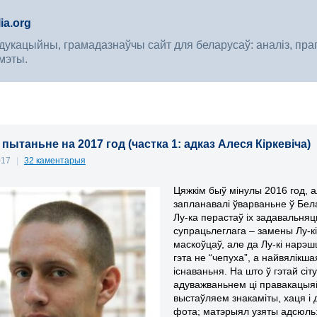
ia.org
укацыйны, грамадазнаўчы сайт для беларусаў: аналіз, прагноз
мэты.
пытаньне на 2017 год (частка 1: адказ Алеся Кіркевіча)
017
|
32 каментарыя
Цяжкім быў мінулы 2016 год,
запланавалі ўварваньне ў Бел
Лу-ка перастаў іх задавальня
супрацьлеглага – замены Лу-к
маскоўцаў, але да Лу-кі нарэ
гэта не “чепуха”, а найвялікша
існаваньня. На што ў гэтай с
адуважваньнем ці правакацыя
выстаўляем знакаміты, хаця і
фота; матэрыял узяты адсюль