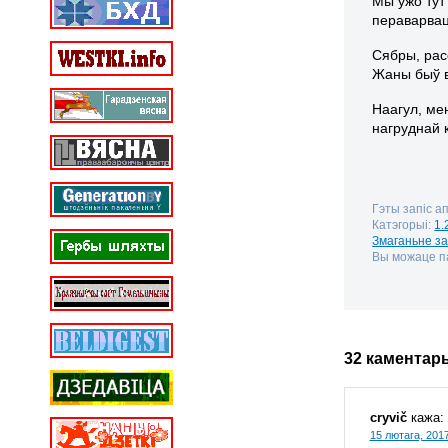
Мы ўжо тут 
пераварвац
Сябры, рас
Жаны быў в
Наагул, ме
нагруднай к
Гэты запіс а
Катэгорыі:
1.
Змаганьне з
Вы можаце па
32 каментар
cryvič
кажа:
15 лютага, 2017