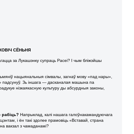
ХОВІЧ СЁНЬНЯ
змагацца за Лукашэнку супраць Расеі? І чым бліжэйшы
, зьмяніў нацыянальныя сімвалы, загнаў мову «пад нары»,
аў» падсунуў. Зь іншага — дасканалая машына па
прадукуе нізкаякасную культуру ды абсурдныя законы,
о рабіць?
Напрыклад, калі нашага галоўнакамандуючага
кцэнтам, і ён такі здолее прамовіць «Вставай, страна
 на вакзал з чамаданамі?