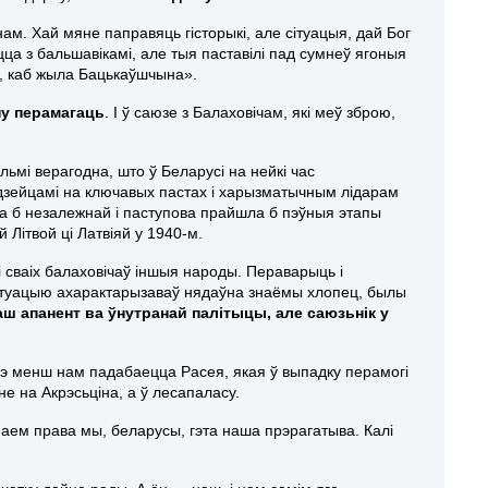
м. Хай мяне паправяць гісторыкі, але сітуацыя, дай Бог
а з бальшавікамі, але тыя паставілі пад сумнеў ягоныя
ь, каб жыла Бацькаўшчына».
ну перамагаць
. І ў саюзе з Балаховічам, які меў зброю,
ьмі верагодна, што ў Беларусі на нейкі час
дзейцамі на ключавых пастах і харызматычным лідарам
ыла б незалежнай і паступова прайшла б пэўныя этапы
 Літвой ці Латвіяй у 1940-м.
 сваіх балаховічаў іншыя народы. Пераварыць і
 сітуацыю ахарактарызаваў нядаўна знаёмы хлопец, былы
аш апанент ва ўнутранай палітыцы, але саюз
ь
нік у
чэ менш нам падабаецца Расея, якая ў выпадку перамогі
 не на Акрэсьціна, а ў лесапаласу.
аем права мы, беларусы, гэта наша прэрагатыва. Калі