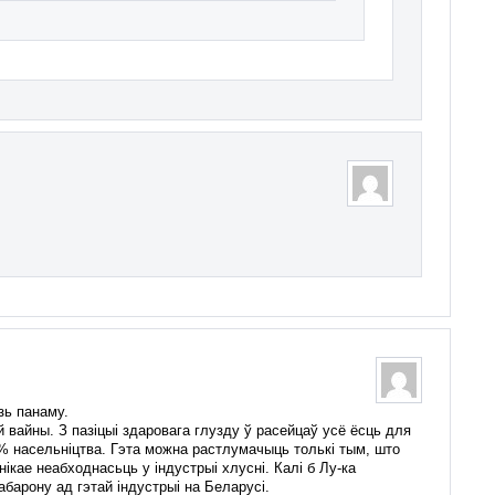
дзь панаму.
й вайны. З пазіцыі здаровага глузду ў расейцаў усё ёсць для
0% насельніцтва. Гэта можна растлумачыць толькі тым, што
ікае неабходнасьць у індустрыі хлусні. Калі б Лу-ка
барону ад гэтай індустрыі на Беларусі.