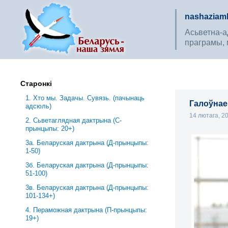
nashaziaml
Асьветна-ад
праграмы, 
Старонкі
1. Хто мы. Задачы. Сувязь. (пачынаць
Галоўнае 
адсюль)
14 лютага, 2
2. Сьветаглядная дактрына (С-
прынцыпы: 20+)
3a. Беларуская дактрына (Д-прынцыпы:
1-50)
3б. Беларуская дактрына (Д-прынцыпы:
51-100)
3в. Беларуская дактрына (Д-прынцыпы:
101-134+)
4. Пераможная дактрына (П-прынцыпы:
19+)