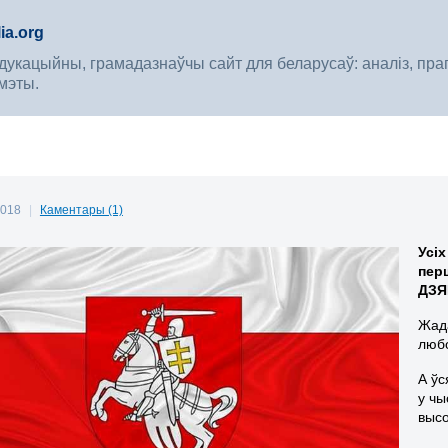
ia.org
укацыйны, грамадазнаўчы сайт для беларусаў: аналіз, прагноз
мэты.
 2018
|
Каментары (1)
Усіх
пер
ДЗЯ
Жада
любо
А ўс
у чы
высо