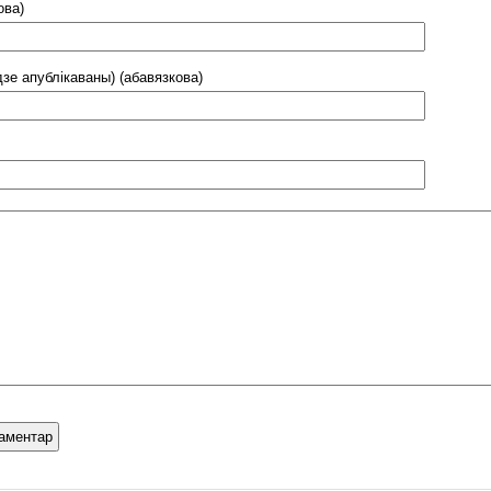
ова)
дзе апублікаваны) (абавязкова)