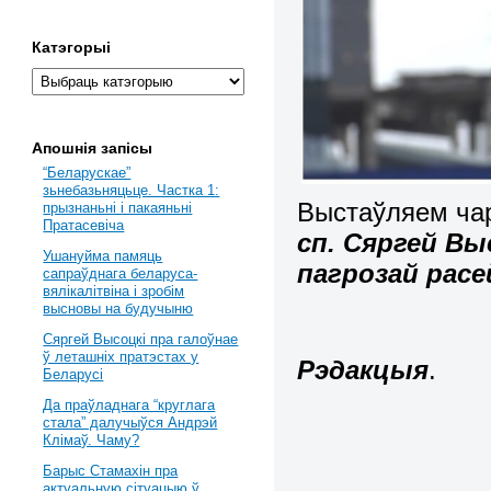
Катэгорыі
Апошнія запісы
“Беларускае”
зьнебазьняцьце. Частка 1:
Выстаўляем чар
прызнаньні і пакаяньні
Пратасевіча
сп. Сяргей Вы
Ушануйма памяць
пагрозай расе
сапраўднага беларуса-
вялікалітвіна і зробім
высновы на будучыню
Сяргей Высоцкі пра галоўнае
ў леташніх пратэстах у
Рэдакцыя
.
Беларусі
Да праўладнага “круглага
стала” далучыўся Андрэй
Клімаў. Чаму?
Барыс Стамахін пра
актуальную сітуацыю ў