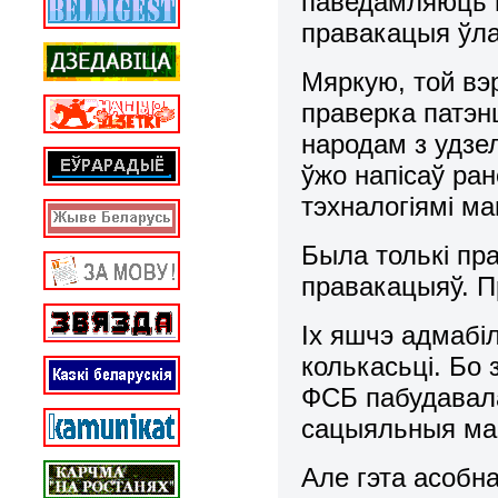
паведамляюць н
правакацыя ўл
Мяркую, той вэ
праверка патэ
народам з удзе
ўжо напісаў ра
тэхналогіямі м
Была толькі пр
правакацыяў. П
Іх яшчэ адмабіл
колькасьці. Бо 
ФСБ пабудавала
сацыяльныя маб
Але гэта асобн