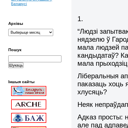
Беларусі
1.
Архівы
“Людзі запытва
нядзелю ў Гаро
мала людзей па
Пошук
кандыдатаў? Ка
мала прыходзіц
Ліберальныя ап
Іншыя сайты
паказаць хоць 
хлусяць?
Неяк непраўдап
Адказ просты: 
але пад адпав