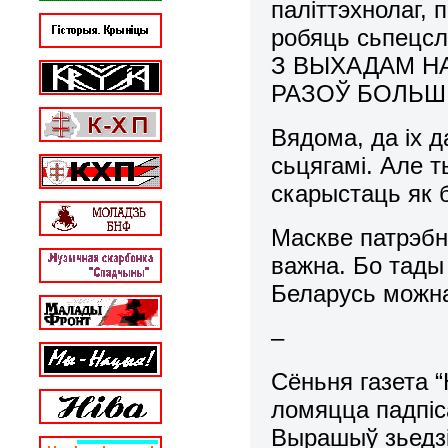
паліттэхнолаг, 
робяць сьпец
З ВЫХАДАМ Н
РАЗОЎ БОЛЬ
Вядома, да іх 
сьцягамі. Але т
скарыстаць як
Маскве патрэбн
важна. Бо тады
Беларусь можна
–
Сёньня газета “
ломяцца падпі
Вырашыў зьедзі