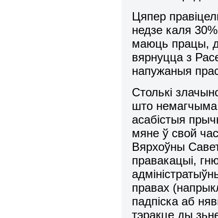
Цяпер правіцел
недзе каля 30% 
маюць працы, д
вярнуцца з Рас
напужаныя прас
Столькі злачынс
што немагчыма 
асабістыя прыч
мяне ў свой ча
Вярхоўны Савет
правакацыі, гн
адміністратыўн
правах (напрык
падпіска аб няв
тэракце ды зьн