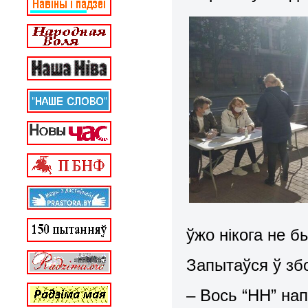
ўжо нікога не 
Запытаўся ў зб
– Вось “НН” нап