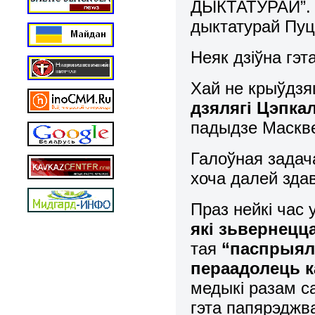
ДЫКТАТУРАЙ”. П
дыктатурай Пуці
Неяк дзіўна гэ
Хай не крыўдзя
дзялягі Цэпка
падыдзе Маскве
Галоўная задача
хоча далей зда
Праз нейкі час 
які з
ь
вернецца
тая
“паспрыяла
пераадолець к
медыкі разам с
гэта папярэдж