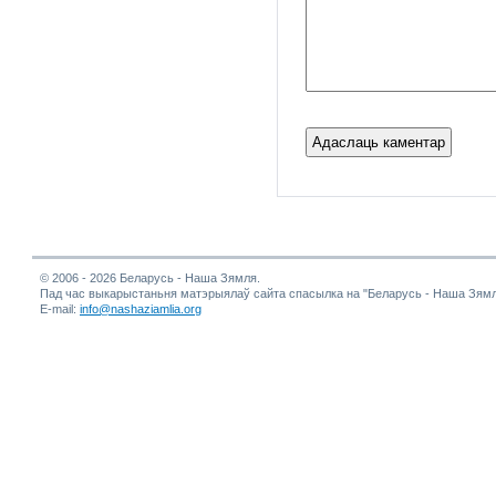
© 2006 - 2026 Беларусь - Наша Зямля.
Пад час выкарыстаньня матэрыялаў сайта спасылка на "Беларусь - Наша Зямл
E-mail:
info@nashaziamlia.org