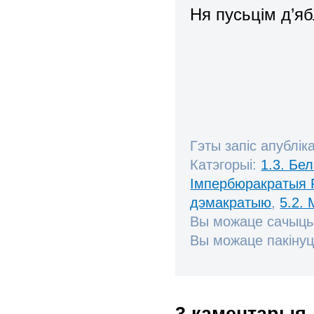
Ня пусьцім д’яб
Гэты запіс апублік
Катэгорыі:
1.3. Бе
Імпербюракратыя 
дэмакратыю
,
5.2.
Вы можаце сачыць
Вы можаце пакінуц
3 каментарыя