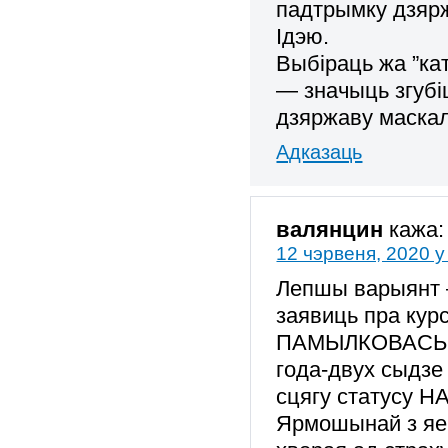
падтрымку дзяр
Ідэю.
Выбіраць жа ”кат
— значыць згубі
дзяржаву маска
Адказаць
валянцин
кажа:
12 чэрвеня, 2020 у
Лепшы варыянт –
заявиць пра ку
ПАМЫЛКОВАСЬЦЬ 
года-двух сыдз
сцягу статусу 
Ярмошынай з яе