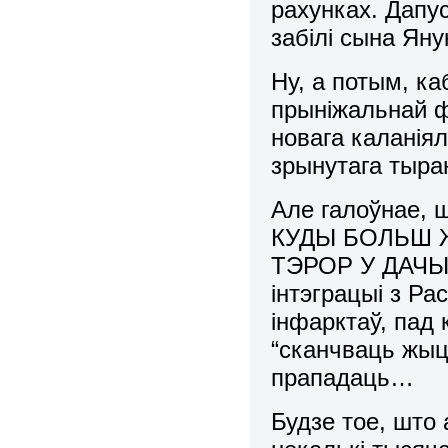
рахунках. Дапус
забілі сына Ян
Ну, а потым, ка
прыніжальнай ф
новага каланіял
зрынутага тыран
Але галоўнае,
КУДЫ БОЛЬШ Ж
ТЭРОР У ДАЧЫН
інтэграцыі з Ра
інфарктаў, пад
“сканчваць жыц
прападаць…
Будзе тое, шт