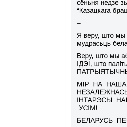
сёньня недзе з
“Казацкага бра
–
Я веру, што мы 
мудрасьць бела
Веру, што мы 
ІДЭІ, што палі
ПАТРЫЯТЫЧНЫ
МІР НА НАША
НЕЗАЛЕЖНАСЬ
ІНТАРЭСЫ НА
УСІМ!
БЕЛАРУСЬ ПЕ