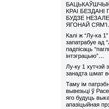
БАЦЬКАЎШЧЫНЕ!
КРАІ БЕЗДАНІ
БУДЗЕ НЕЗАЛЕ
ЯГОНАЙ СЯМ’І… 
Калі ж “Лу-ка 1
запатрабуе ад “Л
падпісаць “паг
інтэграцыю”…
Лу-ку 1 хутчэй
занадта шмат ве
Таму ім патрэб
вывезьці ў Расе
яго будуць вык
апазіцыйная пр