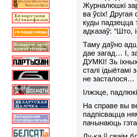
Журналюшкі зар
ва ўсіх! Другая
куды падзецца т
адказаў: “Што, 
Таму даўно адш
дае загад… І,
ДУМКІ! Зь іхны
сталі ідыётамі 
не засталося…
Ілжэце, падлюкі
На справе вы в
падпісвацца ням
пачынаюць гэта
Лу-ка ў сваім б