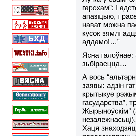
гарохам”: і ад
апазіцыю, і рас
нават можна пас
кусок зямлі адця
аддамо!…”
Ясна галоўнае: 
зьбіраецца…
А вось “альтэр
заявы: адзін га
крытыкуе рэжым
гасударства”, тр
Жырыноўскім” (
незалежнасьці),
Хаця знаходзяць