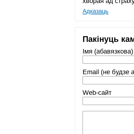
хворая ад страху
Адказаць
Пакінуць ка
Імя (абавязкова)
Email (не будзе 
Web-cайт