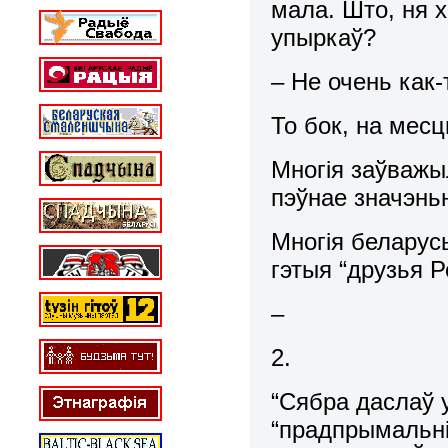
мала. Што, ня х
упыркаў?
– Не очень как
То бок, на месц
Многія заўважы
пэўнае значэнь
Многія беларус
гэтыя “друзья Р
–
2.
“Сябра даслаў 
“прадпрымальні