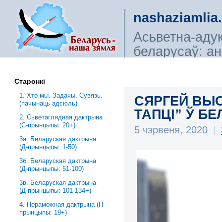
nashaziamlia
Асьветна-аду
беларусаў: ана
сьветагляды, і
Старонкі
1. Хто мы. Задачы. Сувязь.
СЯРГЕЙ ВЫС
(пачынаць адсюль)
ТАПЦІ” Ў БЕЛ
2. Сьветаглядная дактрына
(С-прынцыпы: 20+)
5 чэрвеня, 2020
|
3a. Беларуская дактрына
(Д-прынцыпы: 1-50)
3б. Беларуская дактрына
(Д-прынцыпы: 51-100)
3в. Беларуская дактрына
(Д-прынцыпы: 101-134+)
4. Пераможная дактрына (П-
прынцыпы: 19+)