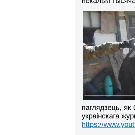
некалькі тысячаў
паглядзець, як 
украінскага журн
https://www.yo