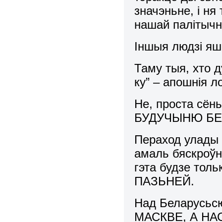
значэньне, і ня
нашай палітычн
Іншыя людзі яш
Таму тыя, хто 
ку” – апошнія л
Не, проста сён
БУДУЧЫНЮ БЕ
Пераход улады 
амаль бяскроўн
гэта будзе то
ПАЗЬНЕЙ.
Над Беларусьс
МАСКВЕ, А Н