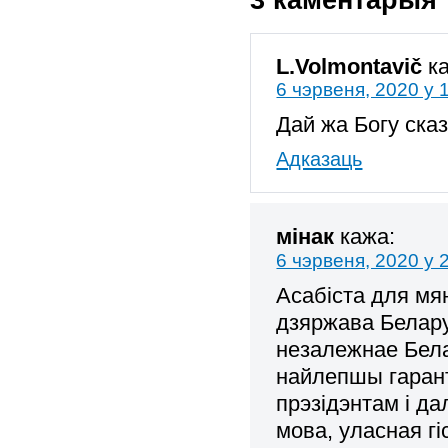
L.Volmontavič
к
6 чэрвеня, 2020 у 
Дай жа Богу ска
Адказаць
мінак
кажа:
6 чэрвеня, 2020 у 
Асабіста для мя
дзяржава Белару
незалежнае Бела
найлепшы гарант 
прэзідэнтам і да
мова, уласная г