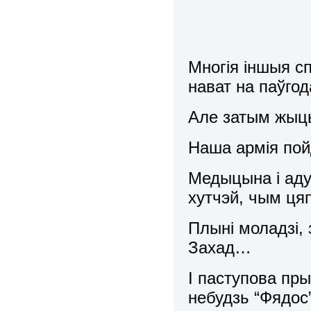
Многія іншыя с
нават на паўгод
Але затым жыць
Наша армія пой
Медыцына і аду
хутчэй, чым ц
Плыні моладзі,
Захад…
І паступова пры
небудзь “Фядос”