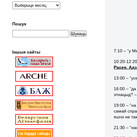
Пошук
7:10 – “у 
Іншыя сайты
10:20-12:20
Расея. Адз
13:00 – “у
16:00 – “д
этнацыд? – 
19:00 – “н
самай справ
яшчэ не так
21:30 – “на