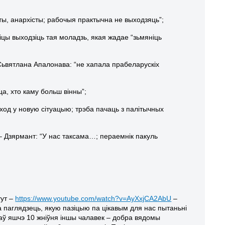
аты, анархісты; рабочыя практычна не выходзяць”;
іцы выходзіць тая моладзь, якая жадае “зьмяніць
(Сьвятлана Апалонава: “не хапала прабеларускіх
ца, хто каму больш вінны”;
ход у новую сітуацыю; трэба пачаць з палітычных
 – Дзярмант: “У нас таксама…; пераемнік пакуль
тут –
https://www.youtube.com/watch?v=AyXxjCA2AbU
–
 паглядзець, якую пазіцыю па цікавым для нас пытаньні
аў яшчэ 10 жніўня іншы чалавек – добра вядомы