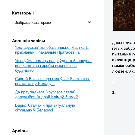
Катэгорыі
Апошнія запісы
дасьведчан
“Беларускае” зьнебазьняцьце. Частка 1:
гэтых забу
прызнаньні і пакаяньні Пратасевіча
пытаньне г
аказацца 
Ушануйма памяць сапраўднага беларуса-
паміж сабо
вялікалітвіна і зробім высновы на
будучыню
людзей, які
Сяргей Высоцкі пра галоўнае ў леташніх
–
пратэстах у Беларусі
1.
Да праўладнага “круглага стала”
далучыўся Андрэй Клімаў. Чаму?
Барыс Стамахін пра актуальную
сітуацыю ў Беларусі
Архівы