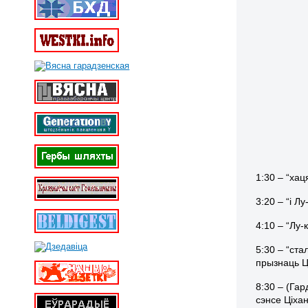
1:30 – “ха
3:20 – “і Л
4:10 – “Лу-
5:30 – “ст
прызнаць Ц
8:30 – (Гар
сэнсе Ціха