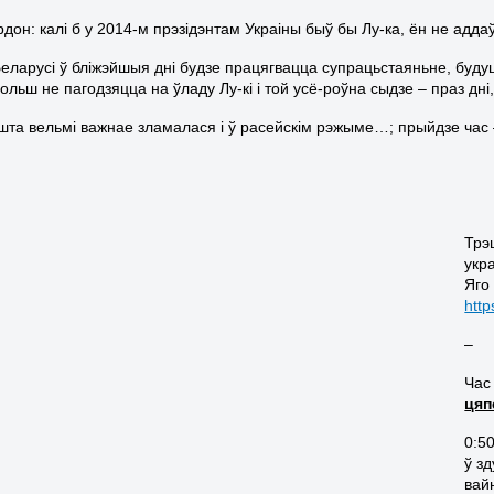
рдон: калі б у 2014-м прэзідэнтам Украіны быў бы Лу-ка, ён не адда
 Беларусі ў бліжэйшыя дні будзе працягвацца супрацьстаяньне, буду
льш не пагодзяцца на ўладу Лу-кі і той усё-роўна сыдзе – праз дні,
ешта вельмі важнае зламалася і ў расейскім рэжыме…; прыйдзе час –
Трэ
укр
Яго
htt
–
Час
цяп
0:5
ў з
вай