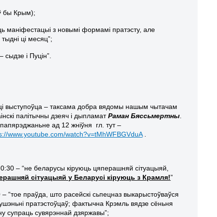
ў бы Крым);
ць маніфестацыі з новымі формамі пратэсту, але
 тыдні ці месяц”;
 сыдзе і Пуцін”.
ці выступоўца – таксама добра вядомы нашым чытачам
аінскі палітычны дзеяч і дыпламат
Раман Бяссьмертны
.
 папярэджаньне ад 12 жніўня гл. тут –
ps://www.youtube.com/watch?v=tMhWFBGVduA
.
 0:30 – “не беларусы кіруюць цяперашняй сітуацыяй,
ерашняй сітуацыяй у Беларусі кіруюць з Крамля!
”
0 – “тое праўда, што расейскі сьпецназ выкарыстоўваўся
душэньні пратэстоўцаў; фактычна Крэмль вядзе сёньня
ну супраць сувярэннай дзяржавы”;