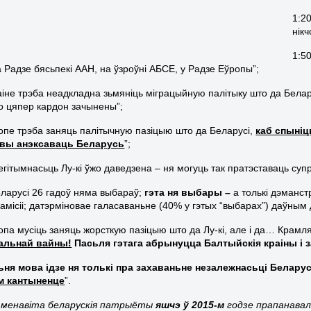
1:2
нік
1:5
а Радзе бясьпекі ААН, на ўзроўні АБСЕ, у Радзе Еўропы”;
раіне трэба неадкладна зьмяніць міграцыйную палітыку што да Бела
о цяпер кардон зачынены”;
ропе трэба заняць палітычную пазіцыю што да Беларусі,
каб спыніц
овы анэксаваць Беларусь
”;
егітымнасьць Лу-кі ўжо даведзена – ня могуць так пратэставаць супр
Беларусі 26 гадоў няма выбараў;
гэта ня выбары –
а толькі дэманст
амісіі; датэрміновае галасаваньне (40% у гэтых “выбарах”) даўны
ропа мусіць заняць жорсткую пазіцыю што да Лу-кі, але і да… Крамл
альнай вайны!
Пасьля гэтага абрынуцца Балтыйскія краіны і з
ьня мова ідзе ня толькі пра захаваньне незалежнасьці Белару
ім кантыненце
”.
 менавіта беларускія патрыёты
яшчэ ў 2015-м
годзе прапанавал