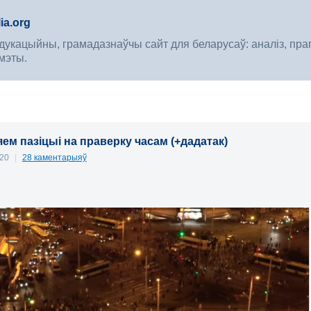
ia.org
укацыйны, грамадазнаўчы сайт для беларусаў: аналіз, прагноз
мэты.
ем пазіцыі на праверку часам (+дадатак)
020
|
28 каментарыяў