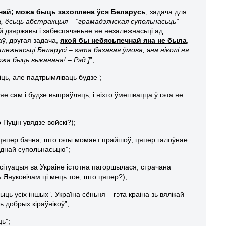
най; можа быць захоплена ўся Беларусь
; задача для
ма, ёсьць абстракцыя – “грамадзянская супольнасьць” –
 дзяржавы і забеспячэньне яе незалежнасьці ад
аў, другая задача,
якой бы небясьпечнай яна не была
,
лежнасьці Беларусі – гэта базавая ўмова, яна ніколі ня
ожа быць выканана! – Рэд.]
”;
іць, але падтрымліваць будзе”;
 яе сам і будзе выпраўляць, і ніхто ўмешвацца ў гэта не
 Пуцін увядзе войскі?);
 цяпер бачна, што гэты момант прайшоў; цяпер галоўнае
однай супольнасьцю”;
сітуацыя ва Украіне істотна пагоршылася, страчана
 Януковічам ці мець тое, што цяпер?);
ць усіх іншых”. Україна сёньня – гэта краіна зь вялікай
ь добрых кіраўнікоў”;
ь”;