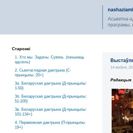
nashaziaml
Асьветна-ад
праграмы, 
Старонкі
1. Хто мы. Задачы. Сувязь. (пачынаць
Выстаўля
адсюль)
14 жніўня, 2
2. Сьветаглядная дактрына (С-
прынцыпы: 20+)
Рэдакцыя
.
3a. Беларуская дактрына (Д-прынцыпы:
1-50)
3б. Беларуская дактрына (Д-прынцыпы:
51-100)
3в. Беларуская дактрына (Д-прынцыпы:
101-134+)
4. Пераможная дактрына (П-прынцыпы:
19+)