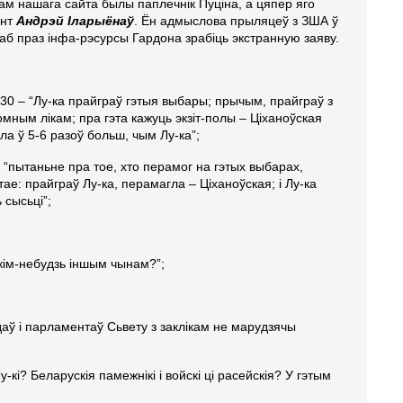
ам нашага сайта былы паплечнік Пуціна, а цяпер яго
ент
Андрэй Іларыёнаў
. Ён адмыслова прыляцеў з ЗША ў
 каб праз інфа-рэсурсы Гардона зрабіць экстранную заяву.
:30 – “Лу-ка прайграў гэтыя выбары; прычым, прайграў з
омным лікам; пра гэта кажуць экзіт-полы – Ціханоўская
ла ў 5-6 разоў больш, чым Лу-ка”;
– “пытаньне пра тое, хто перамог на гэтых выбарах,
тае: прайграў Лу-ка, перамагла – Ціханоўская; і Лу-ка
 сысьці”;
 якім-небудзь іншым чынам?”;
даў і парламентаў Сьвету з заклікам не марудзячы
-кі? Беларускія памежнікі і войскі ці расейскія? У гэтым