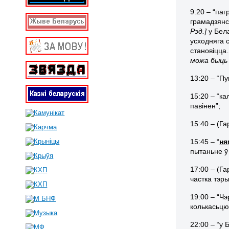
9:20 – “па
грамадзянс
Рэд.]
у Бела
усходняга 
становіцца…
можа быць 
13:20 – “П
15:20 – “ка
павінен”;
15:40 – (Га
15:45 – “
ня
пытаньне ў
17:00 – (Г
частка тэры
19:00 – “Чэ
колькасьцю 
22:00 – “у