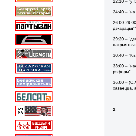
22:10 – “у 
24:40 – “н
26:00-29:0
дэкарацыі””
29:20 – “д
патрыятычн
30:40 – “К
33:00 – “н
рэформ”.
36:00 – (С
хаваецца, а
–
2.