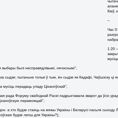
чытач
апан
Кіеў,
–
Час 0
разгр
набра
1:20 
закры
мусіць
ця выбары былі несправядлівымі, нячэснымі”;
у-ка сыдзе; пытаньне толькі ў тым, ён сыдзе як Кадафі, Чаўшэску ці
ка мусіць перадаць уладу Ціханоўскай”;
алая рада Форуму свабоднай Расеі падрыхтавала зварот да ўсіх ура
іханоўскую пераможцай”;
дон: а хто будзе стаяць на мяжы Украіны і Беларусі пасьля сыходу Лу
ноўская будзе лепш для Украіны?);