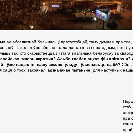
ыя ад абсалютнай большасьці пратэстоўцаў, таму думаем пра тое, 
рэньняў. Паколькі ўжо сёньня стала дастаткова верагодным, што Лу-
учыць так: хто скарыстаецца з гэтага змаганьня беларусаў за сваб
расейская імперыякратыя? Альбо глабалісцкая фін.алігархія? 
й і ўжо падзялілі нашу зямлю, уладу і ўласнасьць на ёй?
Сёньн
я хаця б трохі закраналі адзначанае пытаньне (для наступных нашых 
Перш
стаў
афіц
пра 
кана
прай