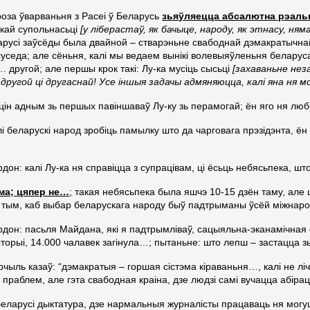
гроза ўварваньня з Расеі ў Беларусь
зьяўляецца абсалютна рэаль
кай супольнасьці
[у ліберастаў, як бачыце, народу, як этнасу, ня
русі заўсёды была двайной – стварэньне свабоднай дэмакратычнай
суседа; але сёньня, калі мы ведаем вынікі волевыяўленьня беларус
 другой; але першы крок такі: Лу-ка мусіць сысьці
[захаваньне неза
другой ці другаснай! Усе іншыя задачы адмяняюцца, калі яна ня м
уцін адным зь першых павіншаваў Лу-ку зь перамогай; ён яго ня люб
лі беларускі народ зробіць памылку што да чарговага прэзідэнта, ён
рдон: калі Лу-ка ня справіцца з супрацівам, ці ёсьць небясьпека, што
ма; цяпер не…
;
такая небясьпека была яшчэ 10-15 дзён таму, але
 тым, каб выбар беларускага народу быў падтрыманы ўсёй міжнар
ардон: пасьля Майдана, які я падтрымліваў, сацыяльна-эканамічная 
торыі, 14.000 чалавек загінула…; пытаньне: што лепш – застацца зь
рчыль казаў: “дэмакратыя – горшая сістэма кіраваньня…, калі не лічы
праблем, але гэта свабодная краіна, дзе людзі самі вучацца абірац
 Беларусі дыктатура, дзе нармальныя журналісты працаваць ня могуц