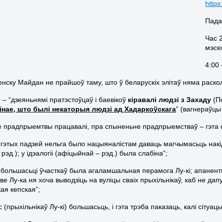
http
Пада
Час 
мэсе
4:00 
Менску Майдан не прайшоў таму, што ў беларускіх элітаў няма раскол
 – “дзеяньнямі пратэстоўцаў і баевікоў
кіравалі людзі з Захаду
(П
інае, што былі некаторыя людзі ад Хадаркоўскага
” (вагнераўцы 
се прадпрыемтвы працавалі, пра спыненьне прадпрыемстваў – гэта ф
а гэтых падзей нельга было нацыяналістам даваць магчымасьць нак
рэд.); у ідэалогіі (афіцыйнай – рэд.) была слабіна”;
а большасьці ўчасткаў была агаламшальная перамога Лу-кі; апанент
е Лу-ка ня хоча выводзіць на вуліцы сваіх прыхільнікаў, каб не дап
ая кепская”;
с (прыхільнікаў Лу-кі) большасьць, і гэта трэба паказаць, калі сітуац