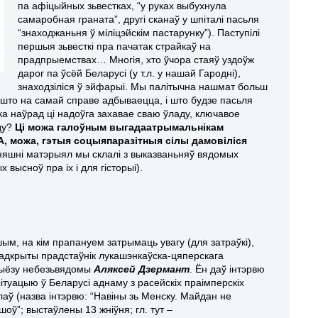
па афіцыйных зьвестках, “у руках выбухнула
самаробная граната”, другі сканаў у шпіталі пасьля
“знаходжаньня ў міліцэйскім пастарунку”). Паступілі
першыя зьвесткі пра пачатак страйкаў на
прадпрыемствах… Многія, хто ўчора стаяў уздоўж
дарог па ўсёй Беларусі (у т.л. у нашай Гародні),
знаходзіліся ў эйфарыі. Мы палітычна нашмат больш
што на самай справе адбываецца, і што будзе пасьля
ка наўрад ці надоўга захавае сваю ўладу, ключавое
оду?
Ці можа галоўным выгадаатрымальнікам
А, можа, гэтыя соцыяпаразітныя сілы дамовіліся
яшні матэрыял мы склалі з выказваньняў вядомых
высноў пра іх і для гісторыі).
ым, на кім прапануем затрымаць увагу (для затраўкі),
 адкрыты прадстаўнік лукашэнкаўска-цяперскага
ыёзу небезьвядомы
Аляксей Дзермант
. Ён даў інтэрвю
сітуацыю ў Беларусі аднаму з расейскіх праімперскіх
лаў (назва інтэрвю: “Навіны зь Менску. Майдан не
шоў”; выстаўлены 13 жніўня; гл. тут –