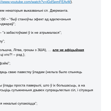
s://www.youtube.com/watch?v=iGdSpmFEAvM
).
ем некаторыя выказваньні сп. Дзерманта.
2:00 – “быў станоўчы эфект ад адключэньня
нджараў”;
– “з забастоўкамі ў іх не атрымалася”;
у”;
ольшча, Літва, грошы з ЗША), …
але не афіцыйная
ці хто?! – рэд.);
эйкі”;
ідаць сваю павестку ўладам (нельга было спыняць
ы ўлады проста паверылі, што ў іх большасьць, а на
усьціць сутыкненьня дзьвюх супрацьлеглых сіл, і сітуацыя
ыя некалькі супакоіцца”;