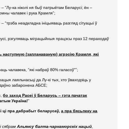
0 – “Лу-ка ніколі ня быў патрыётам Беларусі; ён –
чомны чалавек і рука Крамля”;
0 – “трэба неадкладна ініцыяваць разгляд сітуацыі ў
русі, рэгуляваць міграцыйныя працэсы праз 12 пераходаў
ь наступную (запланаваную) агрэсію Крамля
,
які
аць чалавека, “які набраў 80% галасоў””;
рацыя лаяльнасьці да Лу-кі тых, хто ўваходзіць у
м даўно забаронена АБСЕ;
я,
бо заход Расеі ў Беларусь – гэта пачатак
атым Україна!
”
сі ці пра дабрабыт беларусаў,
а пра бясьпеку на
і сябрам
Альянсу балта-чарнаморскіх нацый
,