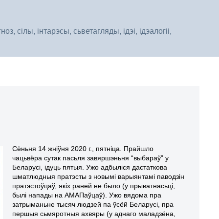
, сілы, інтарэсы, сьветагляды, ідэі, ідэалогіі,
Сёньня 14 жніўня 2020 г., пятніца. Прайшло
чацьвёра сутак пасьля завяршэньня “выбараў” у
Беларусі, ідуць пятыя. Ужо адбыліся дастаткова
шматлюдныя пратэсты з новымі варыянтамі паводзін
пратэстоўцаў, якіх раней не было (у прыватнасьці,
былі напады на АМАПаўцаў). Ужо вядома пра
затрыманьне тысяч людзей па ўсёй Беларусі, пра
першыя сьмяротныя ахвяры (у аднаго маладзёна,