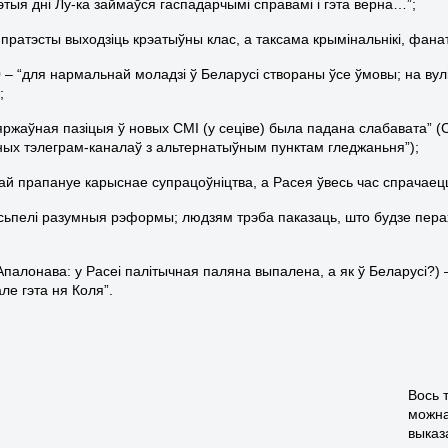
гэтыя дні Лу-ка займаўся гаспадарчымі справамі і гэта верна…”;
а пратэсты выходзіць крэатыўны клас, а таксама крымінальнікі, фан
0 – “для нармальнай моладзі ў Беларусі створаны ўсе ўмовы; на вул
;
зяржаўная пазіцыя ў новых СМІ (у сеціве) была падана слабавата” 
ых тэлеграм-каналаў з альтернатыўным пунктам гледжаньня”);
ітай прапануе карыснае супрацоўніцтва, а Расея ўвесь час спрачаец
асьпелі разумныя рэформы; людзям трэба паказаць, што будзе пера
.Апалонава: у Расеі палітычная паляна выпалена, а як ў Беларусі?)
ле гэта ня Коля”.
Вось 
можна
выказ