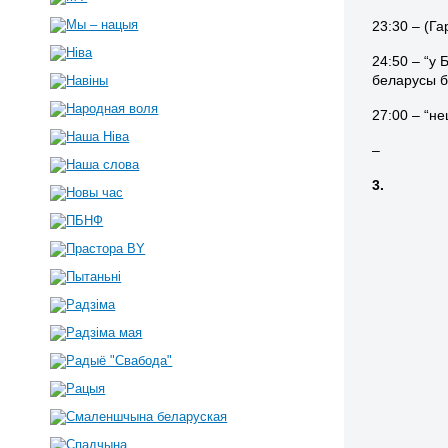
23:30 – (Га
24:50 – “у
беларусы бо
27:00 – “н
–
3.