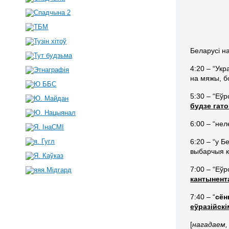
Беларусі н
4:20 – “Ук
на мяжы, б
5:30 – “Еў
будзе гат
6:00 – “нел
6:20 – “у 
выбарчыя к
7:00 – “Еў
кантынент
7:40 – “
сён
еўразійск
[
нагадаем,