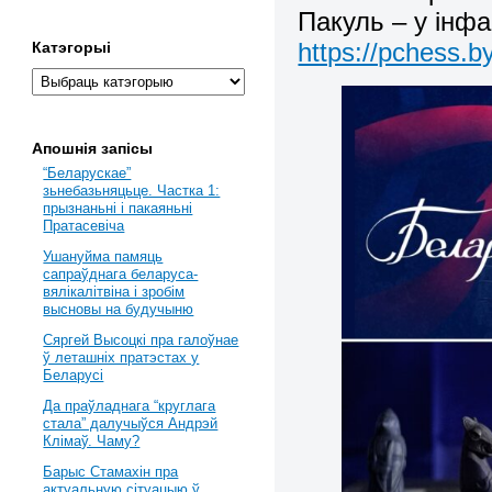
Пакуль – у інфа
https://pchess.b
Катэгорыі
Апошнія запісы
“Беларускае”
зьнебазьняцьце. Частка 1:
прызнаньні і пакаяньні
Пратасевіча
Ушануйма памяць
сапраўднага беларуса-
вялікалітвіна і зробім
высновы на будучыню
Сяргей Высоцкі пра галоўнае
ў леташніх пратэстах у
Беларусі
Да праўладнага “круглага
стала” далучыўся Андрэй
Клімаў. Чаму?
Барыс Стамахін пра
актуальную сітуацыю ў