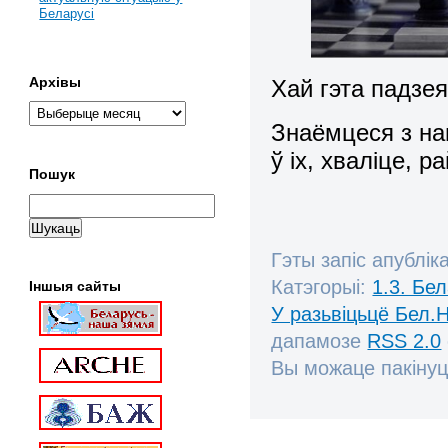
Беларусі
Архівы
Хай гэта падзе
Знаёмцеся з на
ў іх, хваліце, 
Пошук
Гэты запіс апублік
Катэгорыі:
1.3. Бе
Іншыя сайты
У разьвіцьцё Бел.Н
дапамозе
RSS 2.0
Вы можаце пакінуц