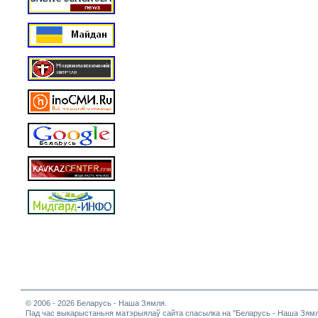
© 2006 - 2026 Беларусь - Наша Зямля.
Пад час выкарыстаньня матэрыялаў сайта спасылка на "Беларусь - Наша Зямл