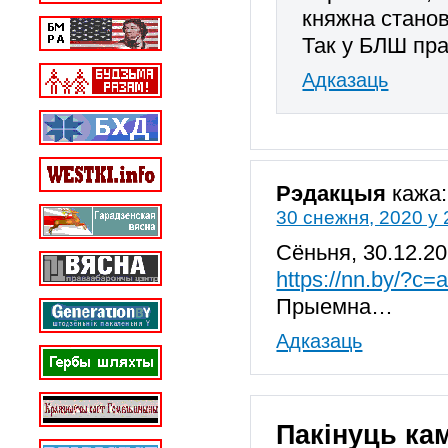
княжна станов
Так у БЛШ пр
Адказаць
Рэдакцыя
кажа:
30 снежня, 2020 у 
Сёньня, 30.12.2
https://nn.by/?c
Прыемна…
Адказаць
Пакінуць ка