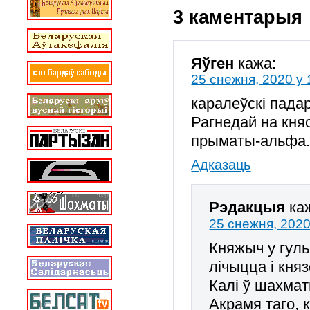
3 каментарыя
Яўген
кажа:
25 снежня, 2020 у 
каралеўскі падар
Рагнедай на кня
прыматы-альфа
Адказаць
Рэдакцыя
ка
25 снежня, 2020
Княжыч у гуль
лічыцца і кня
Калі ў шахмат
Акрамя таго, 