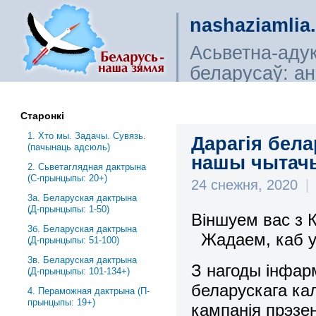
nashaziamlia
Асьветна-аду
беларусаў: ана
сьветагляды, і
Старонкі
1. Хто мы. Задачы. Сувязь.
Дарагія бела
(пачынаць адсюль)
нашы чытач
2. Сьветаглядная дактрына
(С-прынцыпы: 20+)
24 снежня, 2020
|
3a. Беларуская дактрына
(Д-прынцыпы: 1-50)
Віншуем вас з 
3б. Беларуская дактрына
Жадаем, каб у 
(Д-прынцыпы: 51-100)
3в. Беларуская дактрына
З нагоды інфар
(Д-прынцыпы: 101-134+)
беларускага ка
4. Пераможная дактрына (П-
прынцыпы: 19+)
кампанія прэзе