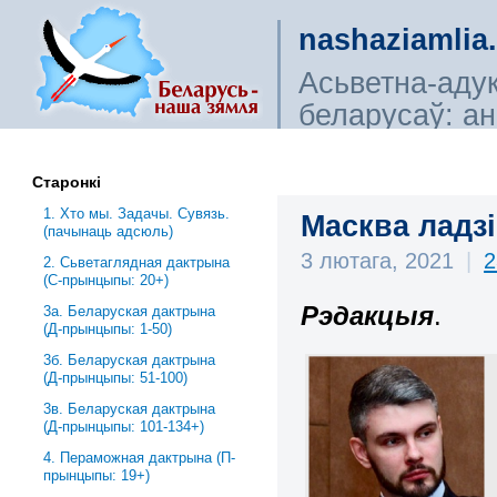
nashaziamlia
Асьветна-аду
беларусаў: ана
сьветагляды, і
Старонкі
1. Хто мы. Задачы. Сувязь.
Масква ладзі
(пачынаць адсюль)
3 лютага, 2021
|
2
2. Сьветаглядная дактрына
(С-прынцыпы: 20+)
Рэдакцыя
.
3a. Беларуская дактрына
(Д-прынцыпы: 1-50)
3б. Беларуская дактрына
(Д-прынцыпы: 51-100)
3в. Беларуская дактрына
(Д-прынцыпы: 101-134+)
4. Пераможная дактрына (П-
прынцыпы: 19+)