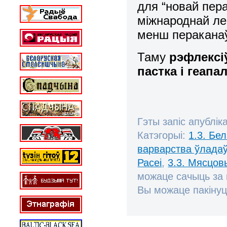
для “новай пера
міжнароднай ле
менш перакана
Таму
рэфлексі
пастка і геапа
Гэты запіс апублік
Катэгорыі:
1.3. Бе
варварства ўлада
Расеі
,
3.3. Мясцов
можаце сачыць за
Вы можаце пакінуц