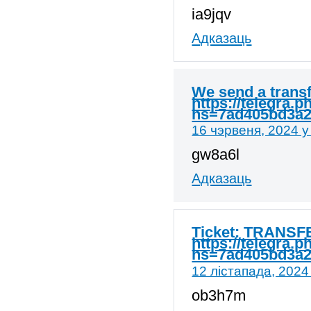
ia9jqv
Адказаць
We send a transf
https://telegra.
hs=7ad405bd3a
16 чэрвеня, 2024 у
gw8a6l
Адказаць
Ticket: TRANSFE
https://telegra.
hs=7ad405bd3a
12 лістапада, 2024
ob3h7m