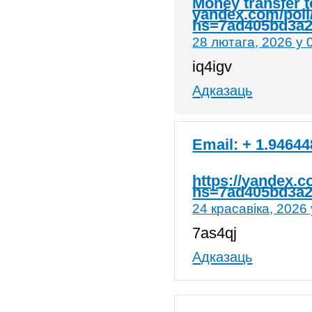
Money transfer t
yandex.com/pol
hs=7ad405bd3a
28 лютага, 2026 у 
iq4igv
Адказаць
Email: + 1.9464
https://yandex.
hs=7ad405bd3a
24 красавіка, 2026 
7as4qj
Адказаць