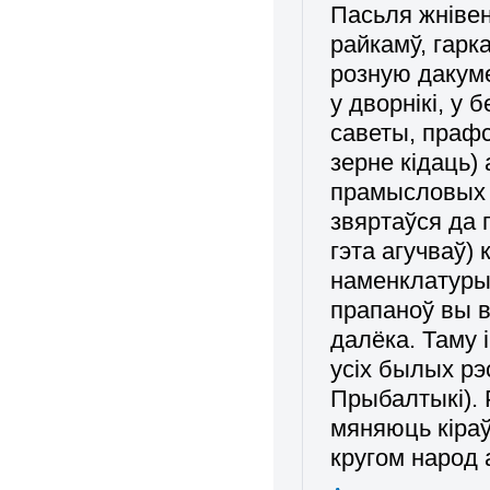
Пасьля жнівень
райкамў, гарка
розную дакуме
у дворнікі, у
саветы, прафс
зерне кідаць) 
прамысловых п
звяртаўся да 
гэта агучваў)
наменклатуры,
прапаноў вы в
далёка. Таму 
усіх былых р
Прыбалтыкі).
мяняюць кіраў
кругом народ 