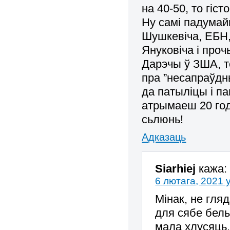
на 40-50, то гіс
Ну самі падумай
Шушкевіча, ЕБН,
Януковіча і проч
Дарэчы ў ЗША, т
пра ”несапраўдн
да патыліцы і па
атрымаеш 20 год
сьлюнь!
Адказаць
Siarhiej
кажа:
6 лютага, 2021 
Мінак, не гля
для сябе белы
мала хлусяць.