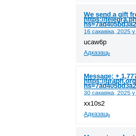
We send a gift 
https://telegra.
hs=7ad405bd3a
16 сакавіка, 2025 у
ucaw6p
Адказаць
Message; + 1,77
https://graph.or
hs=7ad405bd3a
30 сакавіка, 2025 у
xx10s2
Адказаць