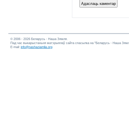
© 2006 - 2026 Беларусь - Наша Зямля.
Пад час выкарыстаньня матэрыялаў сайта спасылка на "Беларусь - Наша Зямл
E-mail:
info@nashaziamlia.org