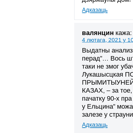
Адказаць
валянцин
кажа:
4 лютага, 2021 у 1
Выдатны анализ –
перад”… Вось ш
таки не змог у
Лукашысцкая П
ПРЫМИТЫУНЕЙ к
КАЗАХ, – за тое,
пачатку 90-х пр
у Ельцина” можа
залезе у страуни
Адказаць