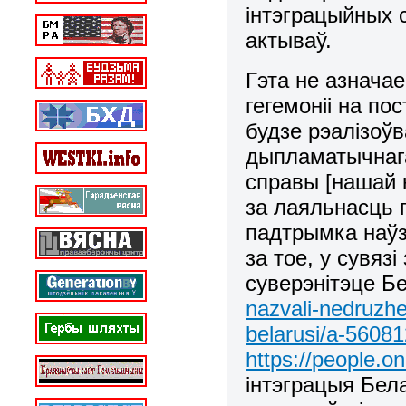
інтэграцыйных 
актываў.
Гэта не азнача
гегемоніі на по
будзе рэалізоўв
дыпламатычнага
справы [нашай к
за лаяльнасць 
падтрымка наўз
за тое, у сувяз
суверэнітэце Бе
nazvali-nedruzhe
belarusi/a-5608
https://people.o
інтэграцыя Бела