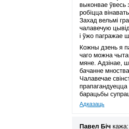
выконвае ўвесь 
робіцца вінаваты
Захад вельмі гра
чалавечую цывід
і ўжо пагражае 
Кожны дзень я п
чаго можна чыта
мяне. Адзінае, 
бачанне мноства
Чалавечае свінст
прапагандуецца з
барацьбы супрац
Адказаць
Павел Біч
кажа: