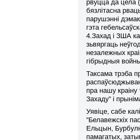
рвуцца да цела 
бязлітасна рваць
парушэнні дэмак
гэта гебельсаўс
4.Захад і ЗША к
зьвяргаць неўгод
незалежных краі
гібрыдныя войны”
Таксама трэба п
распаўсюджываю
пра нашу краіну
Захаду” і прынім
Уявіце, сабе кал
”Белавежскіх пас
Ельцын, Бурбулю
памагатых, затым