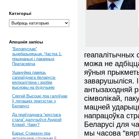
Катэгорыі
Апошнія запісы
“Беларускае”
геапалітычных с
зьнебазьняцьце. Частка 1:
прызнаньні і пакаяньні
можа не адбіцца
Пратасевіча
яўныя прыкметы
Ушануйма памяць
сапраўднага беларуса-
заварушыліся. 
вялікалітвіна і зробім
высновы на будучыню
антызаходняй 
Сяргей Высоцкі пра галоўнае
сімволікай, пак
ў леташніх пратэстах у
мацней ударыць
Беларусі
напрацоўка стра
Да праўладнага “круглага
стала” далучыўся Андрэй
Беларусі для ч
Клімаў. Чаму?
мы часова “вяр
Барыс Стамахін пра
актуальную сітуацыю ў