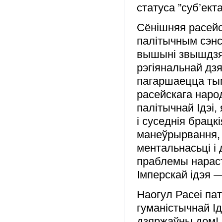
статуса ”суб’ект
Сёнішняя расейск
палітычным сэнс
вышыні звышдзя
рэгіянальнай дз
пагаршаецца тым
расейскага народ
палітычнай Ідэі,
і суседнія брацк
манеўрырвання, 
ментальнасьці і
праблемы нарас
Імперскай ідэя 
Наогул Расеі па
гуманістычнай Ід
дзяржаўны дом!