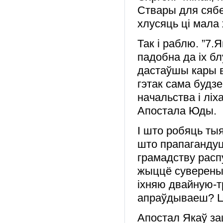
Ствары для сябе
хлусяць ці мала 
Так і раблю. ”7.
падобна да іх бл
дастаўшы кары в
гэтак сама будзе
начальства і лі
Апостала Юды.
І што робяць ты
што прапагандуц
грамадству рас
жыццё суверены
іхняю двайную-т
апраўдываеш? Ці
Апостал Якаў зац