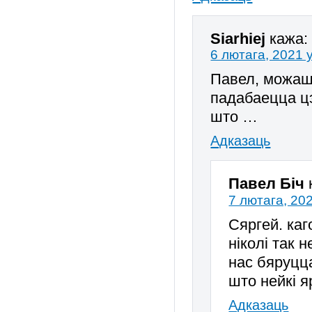
Siarhiej
кажа:
6 лютага, 2021 
Павел, можаш 
падабаецца цэ
што …
Адказаць
Павел Біч
7 лютага, 202
Сяргей. каг
ніколі так 
нас бяруцца
што нейкі 
Адказаць