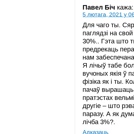
Павел Біч
кажа:
5 лютага, 2021 у 0
Для чаго ты. Ся
паглядзі на свой
30%.. Гэта што 
предрекаць пера
нам забеспечана 
Я лічыў табе б
вучоных якія ў п
фізіка як і ты. 
пачаў вырашаць 
пратэстах вельм
другіе – што рэ
паразу. А як ду
лічба 3%?.
Адказаць