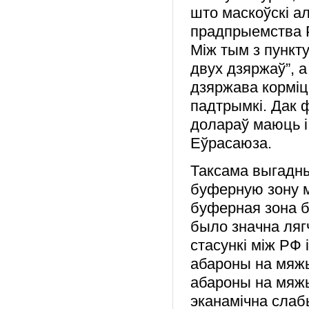
што маскоўскі а
прадпрыемства РБ
Між тым з пункт
двух дзяржаў”, 
дзяржава корміц
падтрымкі. Дак 
долараў маюць і
Еўрасаюза.
Таксама выгадны
буферную зону мі
буферная зона б
было значна ляг
стасункі між РФ 
абароны на мяжы
абароны на мяж
эканамічна слаб