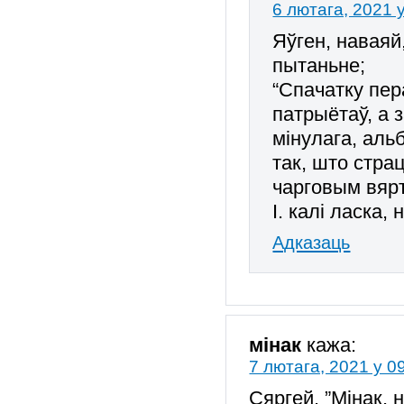
6 лютага, 2021 
Яўген, наваяй
пытаньне;
“Спачатку пер
патрыётаў, а 
мінулага, аль
так, што стра
чарговым вяр
І. калі ласка
Адказаць
мінак
кажа:
7 лютага, 2021 у 0
Сяргей. ”Мінак, 