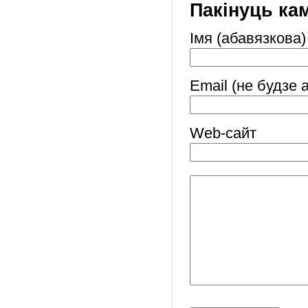
Пакінуць ка
Імя (абавязкова)
Email (не будзе 
Web-cайт