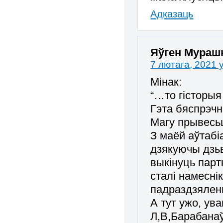
Адказаць
Яўген Мураш
7 лютага, 2021 
Мінак:
“…то гісторыя
Гэта бяспрэчн
Магу прывесьц
З маёй аўтабіа
дзякуючы дзь
выкінуць парт
сталі намесні
падраздзялень
А тут ужо, ув
Л,В,Барабана