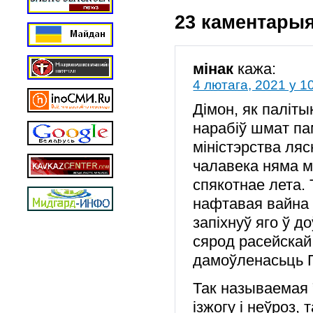
23 каментары
мінак
кажа:
4 лютага, 2021 у 1
Дімон, як паліты
нарабіў шмат па
міністэрства лясн
чалавека няма м
спякотнае лета. 
нафтавая вайна м
запіхнуў яго ў 
сярод расейскай 
дамоўленасьць П
Так называемая 
ізжогу і неўроз,