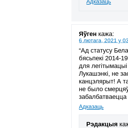
Адказаць
Яўген
кажа:
6 лютага, 2021 у 0
“Ад статусу Бела
бясьпекі 2014-19
для легітымацыі
Лукашэнкі, не за
канцэлярыт! А та
не было смерцяў
забалбатваецца
Адказаць
Рэдакцыя
ка