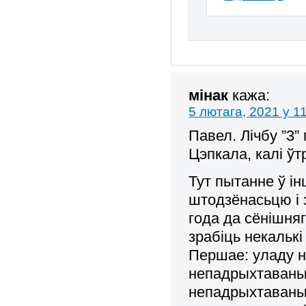
мінак
кажа:
5 лютага, 2021 у 1
Павел. Лічбу ”3”
Цэпкала, калі ў
Тут пытанне ў і
штодзёнасьцю і 
года да сёнішняг
зрабіць некалькі
Першае: уладу н
непадрыхтаваны
непадрыхтаваных