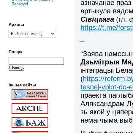
азначанае праз
Беларусі
артыкула вядом
Сівіцкага
(гл. 
Архівы
https://t.me/fors
–
Пошук
“Заява намесьні
Дзьмітрыя Мя
інтэграцыі Бела
(
https://reform.
Іншыя сайты
tesnej-vplot-do-e
праекта паглыб
Аляксандрам Лу
зь якой у цяпе
немагчыма выбр