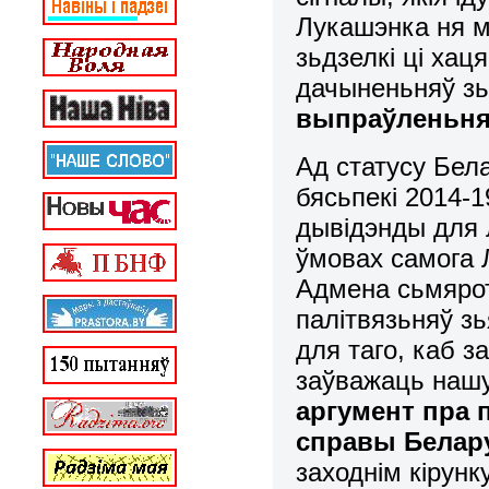
Лукашэнка ня 
зьдзелкі ці хац
дачыненьняў зь
выпраўленьня
Ад статусу Бела
бясьпекі 2014-1
дывідэнды для 
ўмовах самога 
Адмена сьмярот
палітвязьняў з
для таго, каб з
заўважаць нашу
аргумент пра 
справы Белар
заходнім кірунк