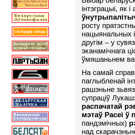
Выбар беларуск
інтэграцыі, як 
ўнутрыпалітыч
росту пратэстны
нацыянальных ін
другім – у сувя
эканамічнага ц
ўмяшаньнем ва 
На самай справ
паглыбленай інт
рашэньне зьвяз
супраціў Лукашэ
распачатай рэ
мэтаў Расеі ў
пандэмічных)
р
над скарачэньн