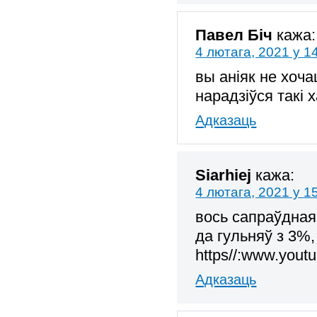
Павел Біч
кажа:
4 лютага, 2021 у 1
вы аніяк не хоч
нарадзіўся такі 
Адказаць
Siarhiej
кажа:
4 лютага, 2021 у 1
вось сапраўдная
да гульняў з 3%,
https//:www.yout
Адказаць