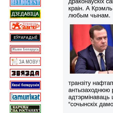
драконаўскіх с
краін. А Крэмль
любым чынам.
транзіту нафта
антызаходнюю р
адтэрмінаваць 
“сочынскіх дам