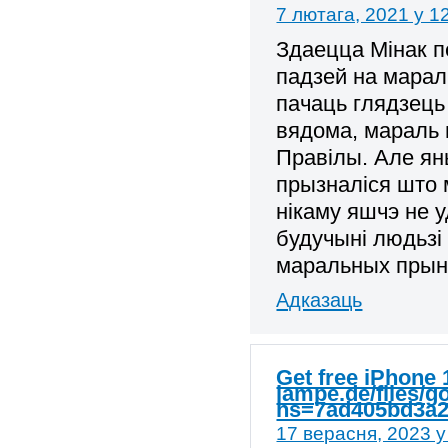
7 лютага, 2021 у 1
Здаецца Мінак п
падзей на марал
пачаць глядзець
вядома, мараль 
Правілы. Але ян
прызналіся што 
нікаму яшчэ не 
будучыні людьзі 
маральных прын
Адказаць
Get free iPhone 
lampe.de/files/g
hs=7ad405bd3a2
17 верасня, 2023 у