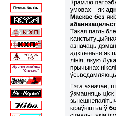
Крамлю патрэбн
умовах – як
ад
Маскве без як
абавязацельст
Такая паглыбле
канстытуцыйная
азначаць дэман
адхіленьне як п
лінія, якую Лук
прычынах нікол
ўсьведамляюць 
Гэта азначае, 
ўзмацняць ціск
зьнешнепалітыч
кіраўніцтва
ў б
сігналы, якія ід