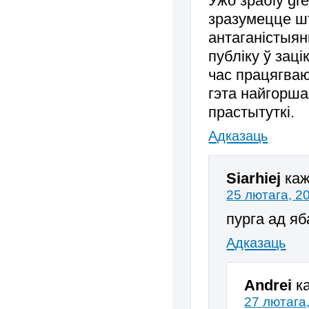
Ужо зрабіў gr
зразумецце шт
антаганістыян
публіку ў зац
час працягваю
гэта найгорша
прастытуткі.
Адказаць
Siarhiej
каж
25 лютага, 2
пурга ад яб
Адказаць
Andrei
к
27 лютага,