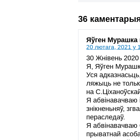
36 каментары
Яўген Мурашка
20 лютага, 2021 у 
30 Жнівень 2020 г
Я, Яўген Мурашк
Уся адказнасьць,
ляжыць не толькі
на С.Ціханоўскай
Я абвінавачваю і
знікненьняў, згв
пераследаў.
Я абвінавачваю 
прыватнай асоба