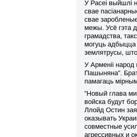
У Расеі выйшлі н
свае пасіанарны
свае заробленые
межы. Усё гэта 
грамадства, так
могуць адбыцца 
землятрусы, што
У Арменіі народ
Пашыняна”. Брат
памагаць мірным
”Новый глава м
войска будут бо
Ллойд Остин зая
оказывать Укра
совместные усил
агрессивных и о