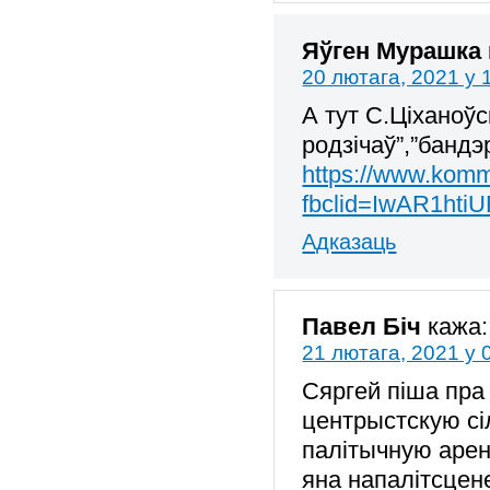
Яўген Мурашка
20 лютага, 2021 у 
А тут С.Ціханоўск
родзічаў”,”бандэ
https://www.komm
fbclid=IwAR1ht
Адказаць
Павел Біч
кажа:
21 лютага, 2021 у 
Сяргей піша пр
центрыстскую сі
палітычную арен
яна напалітсцен