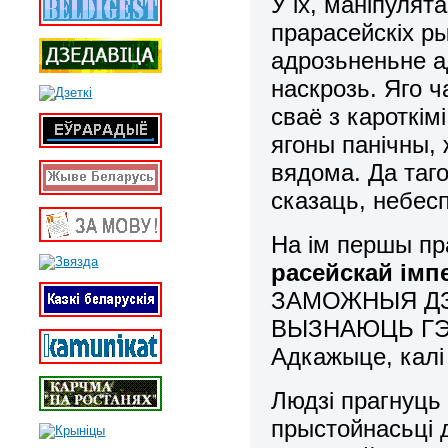
У іх, маніпулят
прарасейскіх р
адрозьненьне ад
наскрозь. Яго 
сваё з кароткім
ягоны панічны,
вядома. Да таго
сказаць, небе
На ім першы пр
расейскай імп
ЗАМОЖНЫЯ ДЗ
ВЫЗНАЮЦЬ ГЭ
Адкажыце, кал
Людзі прагнуць 
прыстойнасьці 