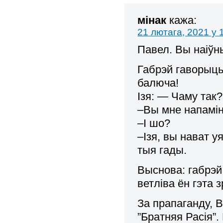
мінак
кажа:
21 лютага, 2021 у 
Павел. Вы наіўн
Габрэй гаворыць 
балюча!
Ізя: — Чаму так?
–Вы мне напамі
–І шо?
–Ізя, вы нават у
тыя гады.
Выснова: габрэй
ветліва ён гэта з
За прапаганду, 
”Братняя Расія”.