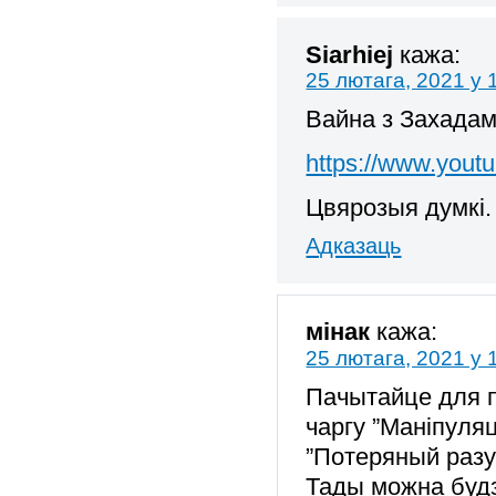
Siarhiej
кажа:
25 лютага, 2021 у 
Вайна з Захада
https://www.yout
Цвярозыя думкі.
Адказаць
мінак
кажа:
25 лютага, 2021 у 
Пачытайце для п
чаргу ”Маніпуля
”Потеряный разу
Тады можна будз