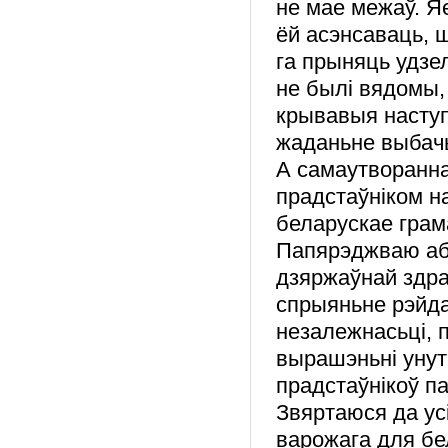
не мае межаў. Я
ёй асэнсаваць, ш
га прыняць удзел
не былі вядомы,
крывавыя наступс
жаданьне выбач
А самаутворанна
прадстаўніком на
беларускае грам
Папярэджваю аб 
дзяржаўнай здра
спрыяньне рэйда
незалежнасьці, 
вырашэньні унут
прадстаўнікоў п
Звяртаюся да усі
варожага для бе