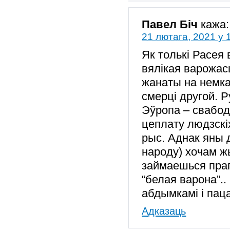
Павел Біч
кажа:
21 лютага, 2021 у 
Як толькі Расея 
вялікая варожас
жанаты на немка
смерці другой. Р
Эўропа – свабод
цеплату людзскіх
рыс. Аднак яны 
народу) хочам ж
займаешься прап
“белая варона”.
абдымкамі і пац
Адказаць