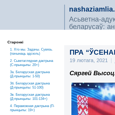
nashaziamlia
Асьветна-аду
беларусаў: ана
сьветагляды, і
Старонкі
1. Хто мы. Задачы. Сувязь.
ПРА “ЎСЕН
(пачынаць адсюль)
19 лютага, 2021
|
2. Сьветаглядная дактрына
(С-прынцыпы: 20+)
Сяргей Высоц
3a. Беларуская дактрына
(Д-прынцыпы: 1-50)
3б. Беларуская дактрына
(Д-прынцыпы: 51-100)
3в. Беларуская дактрына
(Д-прынцыпы: 101-134+)
4. Пераможная дактрына (П-
прынцыпы: 19+)