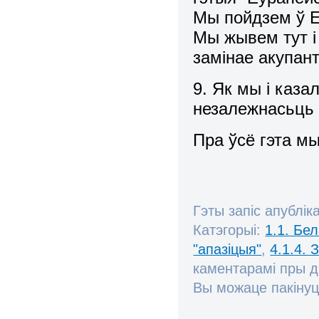
Мы пойдзем ў Е
Мы жывем тут і 
замінае акупант
9. Як мы і каза
незалежнасьць 
Пра ўсё гэта мы
Гэты запіс апублік
Катэгорыі:
1.1. Бе
"апазіцыя"
,
4.1.4.
каментарамі пры 
Вы можаце пакінуц