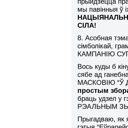
прыйдзецца пра
мы павінныя ў 
НАЦЫЯНАЛЬН
СІЛА!
8. Асобная тэма
сімболікай, гра
КАМПАНІЮ СУ
Вось куды б кін
сябе ад ганебн
МАСКОВІЮ “Ў
п
ростым збора
браць удзел у г
РЭАЛЬНЫМ ЗЬ
Прыгадваю, як 
гэтыя “Еўрапейск