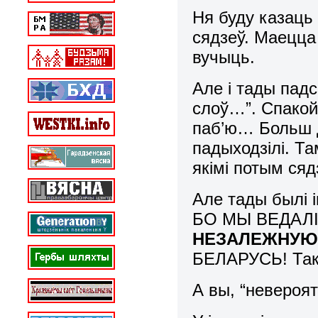
Ня буду казаць
сядзеў. Маецца
вучыць.
Але і тады пад
слоў…”. Спакой
паб’ю… Больш д
падыходзілі. Т
якімі потым ся
Але тады былі і
БО МЫ ВЕДАЛІ
НЕЗАЛЕЖНУЮ
БЕЛАРУСЬ! Так
А вы, “невероят