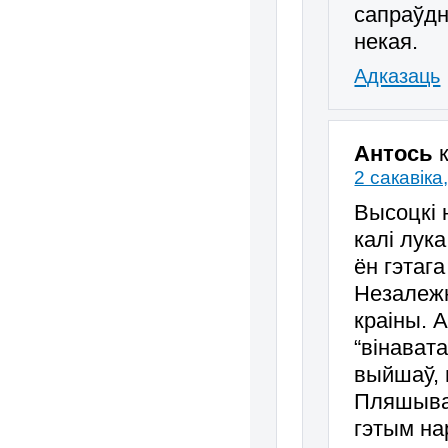
сапраўдн
некая.
Адказаць
Антось
2 сакавіка
Высоцкі 
калі лук
ён гэтага
Незалежн
краіны. 
“вінават
выйшаў, 
Пляшывам
гэтым на