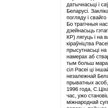
датычнасьці і с
Беларусі. Заклік
погляду і свайг
Бо трагічныя нас
дзейнасьць гэтаг
КР) лягуць і на
кіраўніцтва Рас
прысутнасьці на 
намерах аб ства
тым больш мара
сіл Расеі ці ін
незалежнай Бела
прыватных асоб,
1996 года, С.Ціх
час, ужо станов
міжнароднай суп