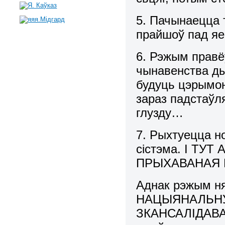
5. Пачынаецца т
прайшоў пад яе
6. Рэжым правёў
чынавенства ды
будуць цэрымон
зараз падстаўл
глузду…
7. Рыхтуецца н
сістэма. І Т
ПРЫХАВАНАЯ 
Аднак рэжым 
НАЦЫЯНАЛЬНУ
ЗКАНСАЛІДАВА