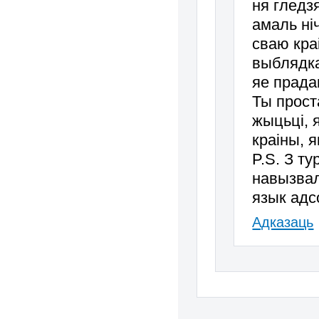
ня гледз
амаль ні
сваю кра
выблядка
яе прада
Ты проста
жыцьці, 
краіны, я
P.S. З т
навызвал
язык адс
Адказаць