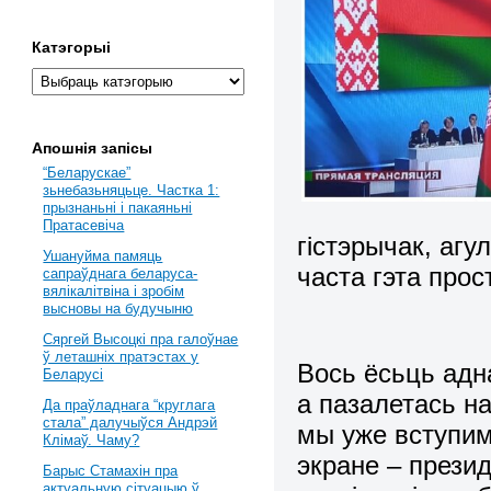
Катэгорыі
Апошнія запісы
“Беларускае”
зьнебазьняцьце. Частка 1:
прызнаньні і пакаяньні
Пратасевіча
гістэрычак, агу
Ушануйма памяць
часта гэта про
сапраўднага беларуса-
вялікалітвіна і зробім
высновы на будучыню
Сяргей Высоцкі пра галоўнае
ў леташніх пратэстах у
Вось ёсьць адн
Беларусі
а пазалетась на
Да праўладнага “круглага
стала” далучыўся Андрэй
мы уже вступим
Клімаў. Чаму?
экране – презид
Барыс Стамахін пра
актуальную сітуацыю ў