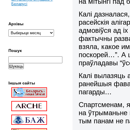
на мітынгі пад
Беларусі
Калі дазналася,
расейскія аліга
Архівы
адмовіўся ад іх
фактычны разва
взяла, какое им
Пошук
поскорей…”. А ц
праўладавы “ў
Калі вылазяць 
ранейшыя фавар
Іншыя сайты
пагарды…
Спартсменам, як
на ўтрыманьне 
тым панам не 