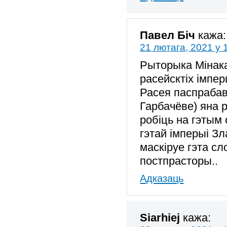
Павел Біч
кажа:
21 лютага, 2021 у 
Рыторыка Мінак
расейсктіх імпер
Расея паспрабав
Гарбачёве) яна р
робіць на гэтым
гэтай імперыі Зл
маскіруе гэта сл
постпрасторы..
Адказаць
Siarhiej
кажа: