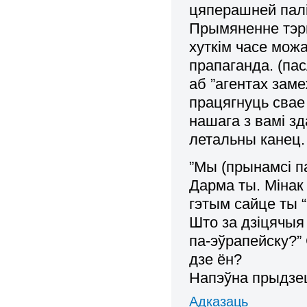
цяперашней палі
Прымяненне тэрм
хуткім часе мож
прапаганда. (п
аб ”агентах заме
працягнуць свае
нашага з вамі з
летальны канец.
”Мы (прынамсі п
Дарма ты. Мінак
гэтым сайце ты “
Што за дзіцячыя
па-эўрапейску?”
дзе ён?
Напэўна прыдзец
Адказаць