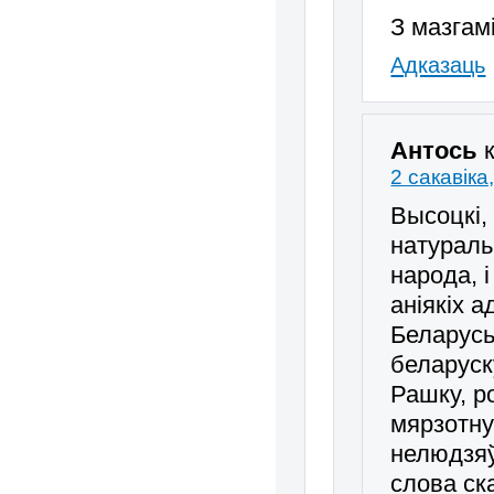
З мазгам
Адказаць
Антось
2 сакавіка
Высоцкі,
натураль
народа, 
аніякіх 
Беларусь
беларуск
Рашку, р
мярзотну
нелюдзяў
слова ск