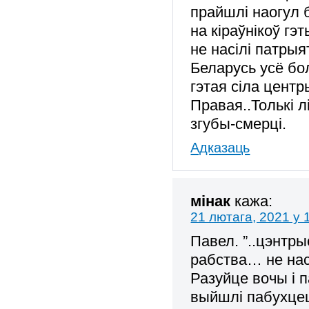
прайшлі наогул 
на кіраўнікоў гэ
не насілі патрыя
Беларусь усё бол
гэтая сіла цент
Правая..Толькі 
згубы-смерці.
Адказаць
мінак
кажа:
21 лютага, 2021 у 
Павел. ”..цэнт
рабства… не нас
Разуйце вочы і п
выйшлі пабухцец