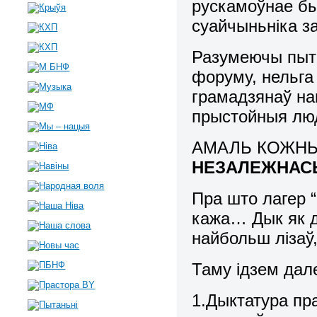
рускамоўнае быд
суайчыньніка з
Разумеючы пыта
форуму, нельга
грамадзянаў на
прыстойныя люд
АМАЛЬ КОЖНЫ
НЕЗАЛЕЖНАС
Пра што лагер “
кажа… Дык як да
найбольш лізаў
Таму ідзем дал
1.Дыктатура пр