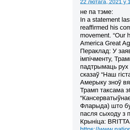
22 лютага, 2021 у 
не па тэме:
In a statement la
reaffirmed his co
movement. “Our hi
America Great Ag
Пераклад: У зая
імпічменту, Тра
падтрымаць рух 
сказаў “Наш гіс
Амерыку зноў вя
Трамп таксама з
“Кансерватыўнае
Фларыда) што бу
пасля сыходу з 
Крыніца: BRITT
https://www.nati