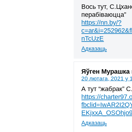
Вось тут, С.Цхан
перабіваюцца”
https://nn.by/?
c=ar&i=252962
nTcUzE
Адказаць
Яўген Мурашка
20 лютага, 2021 у 
А тут “жабрак” 
https://charter97
fbclid=IwAR2I2
EKjxxA_OSOhjo
Адказаць