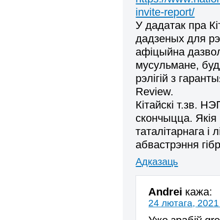
invite-report/
У дадатак пра К
дадзеных для рэг
афіцыйна дазволе
мусульмане, будд
рэлігій з гарант
Review.
Кітайскі т.зв. Н
скончыцца. Якія
таталітарнага і 
абвастрэння гібр
Адказаць
Andrei
кажа:
24 лютага, 2021