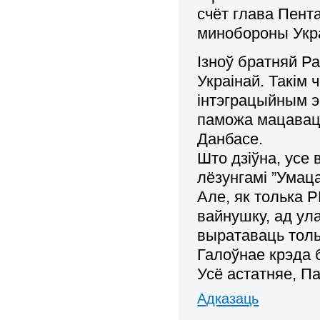
счёт глава Пента
минобороны Укр
Ізноў братняй Ра
Украінай. Такім 
інтэграцыйным эк
паможа мацаваць
Данбасе.
Што дзіўна, усе 
лёзунгамі ”Умаца
Але, як толька 
вайнушку, ад ул
выратаваць толь
Галоўнае крэда 
Усё астатняе, Па
Адказаць