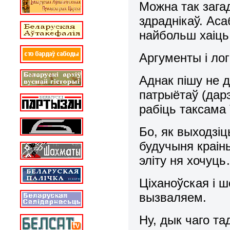
Можна так загад
здраднікаў. Аса
найбольш хаіць
Аргументы і лог
Аднак пішу не д
патрыётаў (дар
рабіць таксам
Бо, як выходзіц
будучыня краін
эліту ня хочуц
Ціханоўская і 
вызваляем.
Ну, дык чаго т