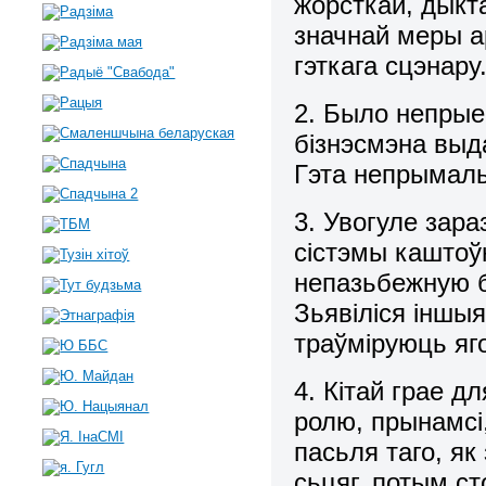
жорсткай, дыкт
значнай меры ар
гэткага сцэнару
2. Было непрые
бізнэсмэна выд
Гэта непрымаль
3. Увогуле зар
сістэмы каштоў
непазьбежную 
Зьявіліся іншыя
траўміруюць яго
4. Кітай грае 
ролю, прынамсі
пасьля таго, як
сьцяг, потым ст