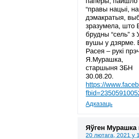
паперы, пайшло 
“правы нацыі, на
дэмакратыя, выба
зразумела, што Б
брудны “сель” з
вушы у дзярме. 
Расея – рукі прэ
Я.Мурашка,
старшыня ЗБН
30.08.20.
https://www.face
fbid=235059100
Адказаць
Яўген Мурашка
20 лютага, 2021 у 