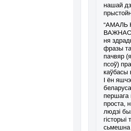
нашай дз
прыстойн
“АМАЛЬ 
ВАЖНАСЬ
ня здрад
фразы та
пачвяр (
псоў) пр
каўбасы 
І ён яшч
беларуса
першага 
проста, 
людзі бы
гісторыі
сьмешна 