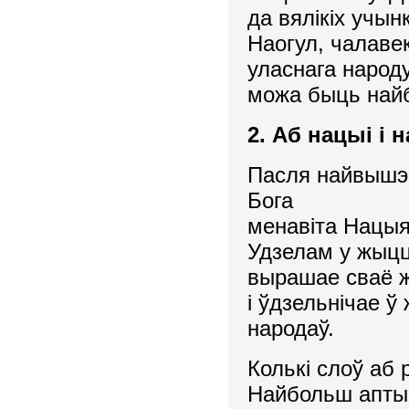
да вялiкiх учын
Наогул, чалаве
уласнага народу
можа быць най
2. Аб нацыi i 
Пасля найвышэй
Бога
менавiта Нацыя
Удзелам у жыцц
вырашае сваё ж
i ўдзельнiчае ў
народаў.
Колькi слоў аб 
Найбольш апты