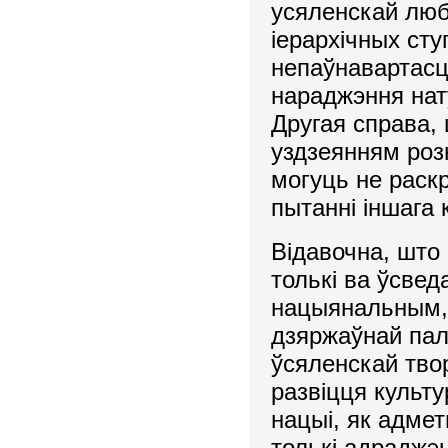
усяленскай люб
iерархiчных ст
непаўнавартасц
нараджэння нат
Другая справа,
уздзеянням розн
могуць не раск
пытаннi iншага 
Відавочна, што
толькi ва ўсвед
нацыянальным,
дзяржаўнай пал
ўсяленскай тво
развiцця культ
нацыi, як адме
толькі адраджэ