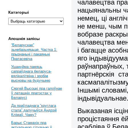
чалавецтва пра
нацыянальны ча
Катэгорыі
немец, ці англ
не менш, чым 
вобразе раскры
Апошнія запісы
чалавецтва мена
“Беларускае”
i багацце асобн
зьнебазьняцьце. Частка 1:
прызнаньні і пакаяньні
яго iндывiдуума
Пратасевіча
раўнапраўных, 
Ушануйма памяць
сапраўднага беларуса-
партнёрскiя ста
вялікалітвіна і зробім
касмапалiтызму
высновы на будучыню
Іншымi словамi,
Сяргей Высоцкі пра галоўнае
ў леташніх пратэстах у
iндывiдуальнае
Беларусі
Да праўладнага “круглага
Выказаная ісцін
стала” далучыўся Андрэй
Клімаў. Чаму?
процістаяння ёй
Барыс Стамахін пра
асабліва ў Бела
актуальную сітуацыю ў