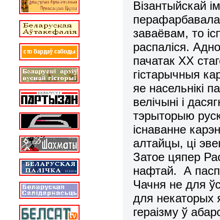
Вiзантыйскай i
перафарбавалас
заваёвам, то iс
распалiся. Адно
пачатак ХХ стаг
гiстарычныя ка
яе насельнікі 
велiчынi i дася
тэрыторыю руск
існаванне карэн
алтайцы, цi эве
Затое цяпер Рас
нафтай. А паспр
Чачня не для ў
для некаторых 
гераiзму ў абар