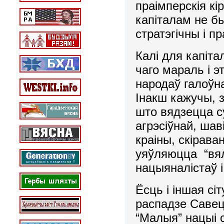
праімперскiя к
капiталам не бы
стратэгiчны i п
Калi для капiта
чаго мараль i э
народаў галоўна
Iнакш кажучы, 
што вядзецца су
агрэсiўнай, шав
краiны, скiрав
уяўляюцца “вялi
нацыяналiстаў i
Ёсць i iншая сi
распадзе Савец
“Малыя” нацыi с