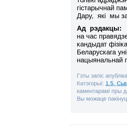
гiстарычнай па
Дару, якi мы з
Ад рэдакцы:
на час правядз
кандыдат фізік
Беларускага ун
нацыянальнай п
Гэты запіс апублік
Катэгорыі:
1.5. Сь
каментарамі пры 
Вы можаце пакінуц