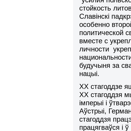
стойкость лито
Славiнскi падк
особенно второ
политической с
вместе с укреп
личности укреп
национальности
будучыня за св
нацыi.
ХХ стагоддзе я
ХХ стагоддзя м
імперыі і ўтвар
Аўстрыі, Герман
стагоддзя прац
працягваўся і ў