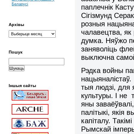
Беларусі
паплечнік Каст
Сігізмунд Серак
розныя нацыяна
Архівы
чалавецтва, як 
думка. Няўжо 
заняволіць флей
Пошук
выключна самой
Рэдка войны пам
нацыяналiстаў.
тыя людзi, для 
Іншыя сайты
культуры. I не 
яны заваёўвалi, 
палiтыкi, якiя 
капiталу. Такiм
Рымскай iмперы