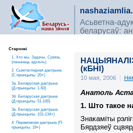
nashaziamlia
Асьветна-аду
беларусаў: ана
сьветагляды, і
Старонкі
1. Хто мы. Задачы. Сувязь.
НАЦЫЯНАЛІЗ
(пачынаць адсюль)
(кБНІ)
2. Сьветаглядная дактрына
(С-прынцыпы: 20+)
10 мая, 2006
|
Ня
3a. Беларуская дактрына
(Д-прынцыпы: 1-50)
Анатоль Аста
3б. Беларуская дактрына
(Д-прынцыпы: 51-100)
1. Што такое 
3в. Беларуская дактрына
(Д-прынцыпы: 101-134+)
Знакаміты рэлі
4. Пераможная дактрына (П-
Бярдзяеў сцвяр
прынцыпы: 19+)