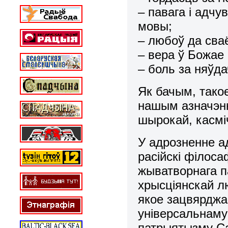
– павага i адчу
мовы;
– любоў да сва
– вера ў Божае
– боль за няўда
Як бачым, тако
нашым азначэнн
шырокай, каcмi
У адрозненне а
расійскі філос
жыватворнага п
хрысціянскай л
якое зацвярджа
універсальнаму
патрыятызму Са