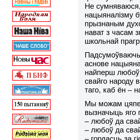
Не сумняваюся,
нацыяналiзму б
прызнаным духо
нават з часам 
школьнай прагр
Падсумоўваючы,
аснове нацыянал
найперш любоў 
свайго народу в
таго, каб ён – 
Мы можам цяпер
вызначыць яго 
– любоў да сва
– любоў да сва
– гордасць за г