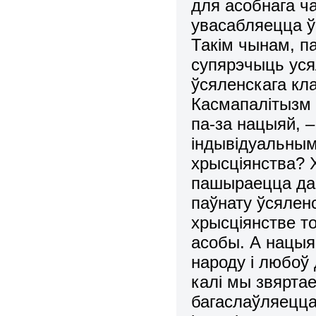
для асобнага ч
увасабляецца ў 
Такiм чынам, п
супярэчыць уся
ўсяленскага к
Касмапалiтызм 
па-за нацыяй, 
iндывiдуальным
хрысцiянства? 
пашыраецца да 
паўнату ўсялен
хрысцiянстве т
асобы. А нацыя
народу i любоў 
калi мы звярта
багаслаўляецца