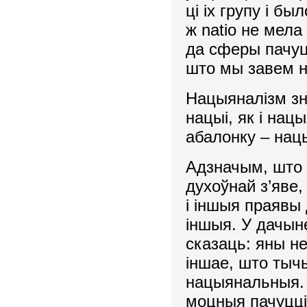
ці іх групу і б
ж natio не мела
да сферы пачуцц
што мы завем 
Нацыяналiзм зн
нацыi, як i нац
абалонку – нац
Адзначым, што 
духоўнай з’яве
i iншыя праявы 
iншыя. У дачын
сказаць: яны не
iншае, што тыч
нацыянальныя.
моцныя пачуццi