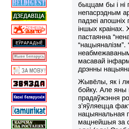
быццам бы i нi
непасрэдным ар
падзеi апошнiх 
iншых краiнах. 
пастаянна “нен
“нацыяналiзм”.
неабмежаванымi
масавай iнфарм
дрэнны нацыяна
Жывёлы, як i л
бойку. Але яны
прадаўжэння р
з’яўляецца фак
нацыянальная г
мацнейшыя за с