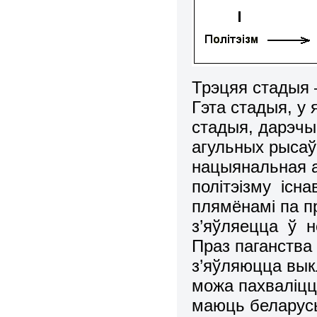
Трэцяя стадыя 
Гэта стадыя, у
стадыя, дарэчы,
агульных рысаў
нацыянальная а
полiтэiзму iсн
плямёнамi па пр
з’яўляецца ў н
Праз паганства
з’яўляюцца вык
можа пахвалiцц
маюць беларусы