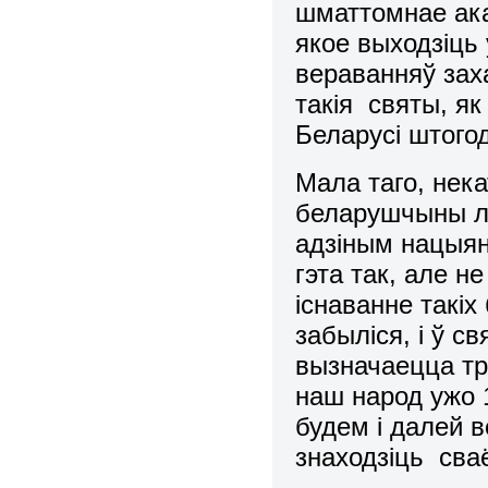
шматтомнае ака
якое выходзiць 
вераванняў зах
такiя святы, я
Беларусi штогод
Мала таго, нек
беларушчыны лi
адзiным нацыян
гэта так, але 
iснаванне такiх
забылiся, i ў с
вызначаецца тр
наш народ ужо 1
будем i далей 
знаходзiць сваё