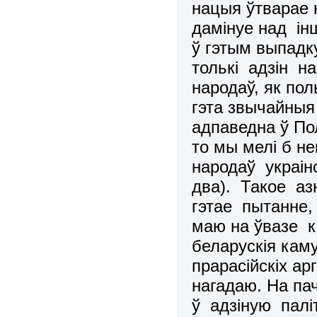
нацыя ўтварае н
дамiнуе над iн
ў гэтым выпадк
толькi адзiн на
народаў, як поль
гэта звычайныя
адпаведна ў Пол
то мы мелi б н
народаў украiн
два). Такое а
гэтае пытанне,
маю на ўвазе 
беларускiя каму
прарасійскiх ар
нагадаю. На па
ў адзiную пал