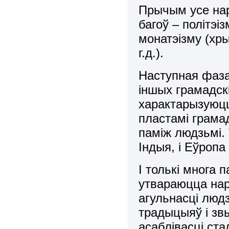
Прычым усе нар
багоў – політэі
монатэізму (хры
г.д.).
Наступная фаза
іншых грамадскі
характарызуюцц
пластамi грама
памiж людзьмi. 
Iндыя, i Еўропа 
I толькi многа п
утвараюцца нар
агульнасцi людз
традыцыяў i зв
асаблiвасцi ста