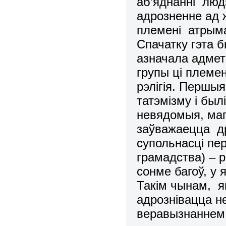
аб’яднаннi лю
адрозненне ад 
племенi атрыма
Спачатку гэта б
азначала адмет
групы цi племен
рэлiгiя. Першы
татэмiзму i бы
невядомыя, ма
заўважаецца д
супольнасцi пе
грамадства) –
сонме багоў, у я
Такiм чынам, я
адрознiвацца не
веравызнаннем