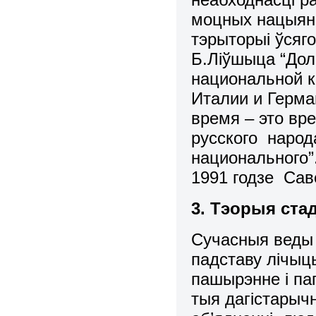
моцных нацыяна
тэрыторыi ўсяг
Б.Лiўшыца “Дол
национальной к
Италии и Герма
время – это вр
русского наро
национального”.
1991 годзе Сав
3. Тэорыя ста
Сучасныя веды 
падставу лiчыц
пашырэнне i па
тыя дагiстарыч