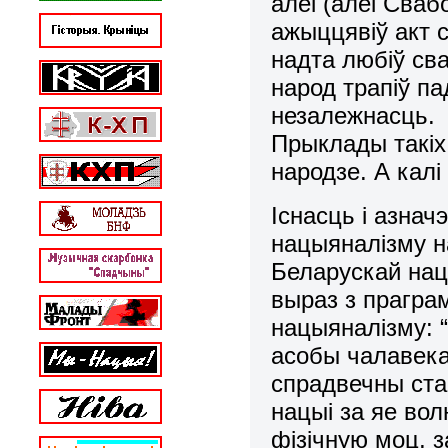
алеi (алеi Сваб
ажыццявiў акт с
надта любiў сва
народ трапіў п
незалежнасць.
Прыклады такiх
народзе. А кал
Існасць i азнач
нацыяналiзму н
Беларускай нац
выраз з прагра
нацыяналiзму: 
асобы чалавека
спрадвечны ста
нацыі за яе вол
фiзiчную моц, 