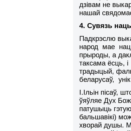
дзiвам не вык
нашай свядомас
4. Сувязь нац
Падкрэслю вык
народ мае нацы
прыроды, а дакл
таксама ёсць, 
традыцый, фаль
беларусаў, унi
I.Iльiн пiсаў, 
ўяўляе Дух Бож
патушыць гэтую
бальшавiкi) мож
хворай душы. М