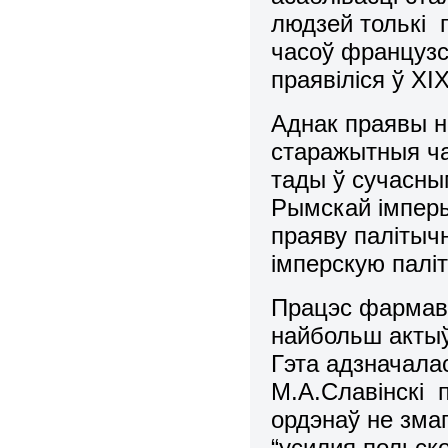
людзей толькi 
часоў французск
праявіліся ў ХIХ
Аднак праявы н
старажытныя ча
тады ў сучасны
Рымскай імпер
праяву палітыч
імперскую паліт
Працэс фармава
найбольш актыў
Гэта адзначалас
М.А.Славiнскi п
ордэнаў не змаг
“усилия польск