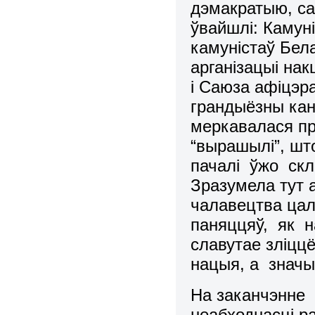
дэмакратыю, са
ўвайшлi: Камун
камунiстаў Бела
арганiзацыi на
i Саюза афiцэра
грандыёзны кан
меркавалася пр
“вырашылi”, што
пачалi ўжо скл
Зразумела тут 
чалавецтва цал
паняццяў, як н
славутае злiццё
нацыя, а значы
На заканчэнне
неабходнасцi р