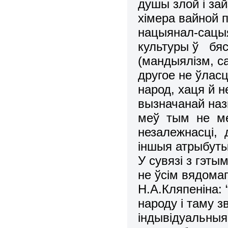
душы злой i зай
хiмера вайной 
нацыянал-сацыя
культуры ў бяс
(мандыялiзм, са
другое не ўлас
народ, хаця й 
вызначанай наз
меў тым не ме
незалежнасцi, д
iншыя атрыбуты
У сувязi з гэт
не ўсiм вядома
Н.А.Кляпенiна:
народу i таму з
iндывiдуальныя