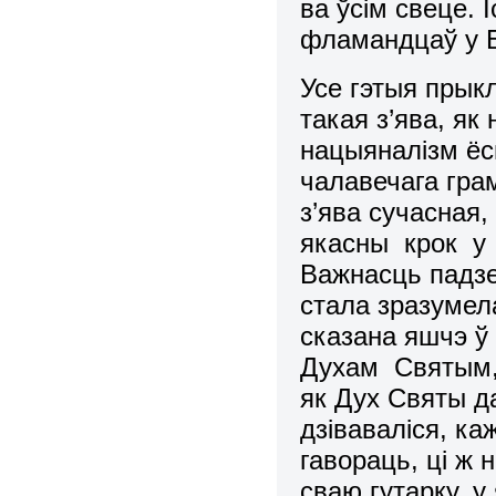
ва ўсiм свеце. 
фламандцаў у Бе
Усе гэтыя прык
такая з’ява, як 
нацыяналiзм ёсц
чалавечага гра
з’ява сучасная,
якасны крок у 
Важнасць падз
стала зразумел
сказана яшчэ ў 
Духам Святым, 
як Дух Святы д
дзiвавалiся, ка
гавораць, цi ж
сваю гутарку, у