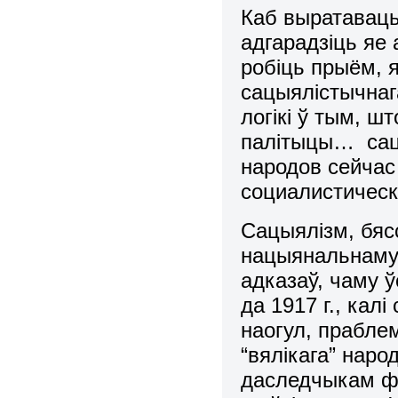
Каб выратаваць
адгарадзiць яе
робiць прыём, я
сацыялiстычнаг
логiкi ў тым, 
палiтыцы… сац
народов сейчас
социалистическ
Сацыялiзм, бяс
нацыянальнаму 
адказаў, чаму 
да 1917 г., кал
наогул, праблем
“вялiкага” нар
даследчыкам фр