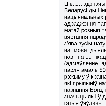
Цiкава адзначыц
Беларусi ды i 
нацыянальных р
адраджэння паг
мэтай розныя та
вяртання народ
з’ява зусiм нат
на мове дыялек
павiнна вынiка
(адмаўленне ад
пасля амаль 80
рэжыму ў краiн
якi прыпынiў н
пазнання Бога, 
значыць як i ў 
гэтыя ўяўленнi 