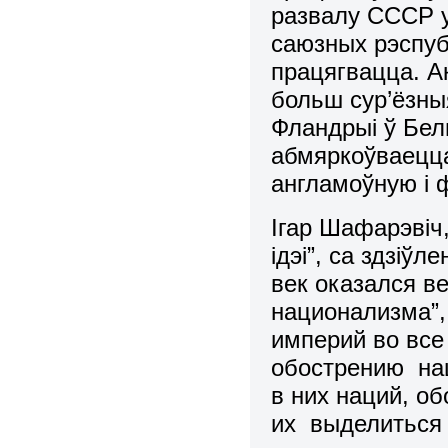
развалу СССР у
саюзных рэспубл
працягвацца. А
больш сур’ёзн
Фландрыі ў Бельг
абмяркоўваецц
англамоўную і
Iгар Шафарэвiч
iдэi”, са здзi
век оказался в
национализма”,
империй во все
обострению на
в них наций, о
их выделиться 