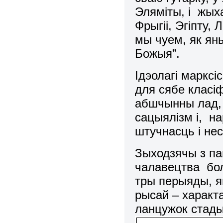
Элямiты, i жыха
Фрыгii, Эгiпту, 
мы чуем, як ян
Божыя”.
Iдэолагi марксi
для сябе класi
абшчынны лад, 
сацыялiзм i, н
штучнасць i не
Зыходзячы з па
чалавецтва бо
тры перыяды, я
рысай – характ
ланцужок стады