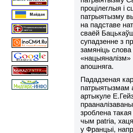
процілеглыя і 
патрыятызму вы
на падставе на
сваёй Бацькаў
супадзенне з п
замяніць слова
«нацыяналізм» 
апошняга.
Пададзеная кар
патрыятызмам а
артыкуле Е.Гей
прааналізаваны п
зроблена такая
чым patria, хаця
у Францыі, нап