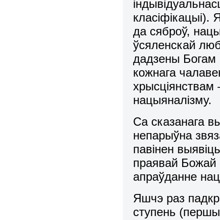
iндывiдуальнас
класiфiкацыi). 
да сяброў, нац
ўсяленскай люб
дадзены Богам ц
кожнага чалаве
хрысцiянствам –
нацыяналiзму.
Са сказанага вы
непарыўна звяз
павiнен выявiц
праявай Божай 
апраўданне нац
Яшчэ раз падкр
ступень (першы