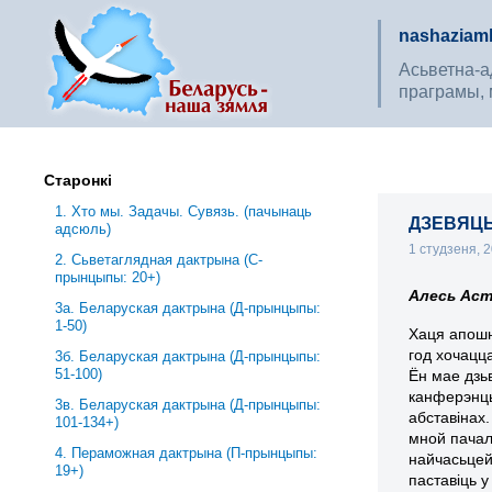
nashaziaml
Асьветна-ад
праграмы, 
Старонкі
1. Хто мы. Задачы. Сувязь. (пачынаць
ДЗЕВЯЦЬ 
адсюль)
1 студзеня, 
2. Сьветаглядная дактрына (С-
прынцыпы: 20+)
Алесь Аст
3a. Беларуская дактрына (Д-прынцыпы:
1-50)
Хаця апошн
год хочацц
3б. Беларуская дактрына (Д-прынцыпы:
51-100)
Ён мае дзь
канферэнцыі
3в. Беларуская дактрына (Д-прынцыпы:
абставінах.
101-134+)
мной пачалі
4. Пераможная дактрына (П-прынцыпы:
найчасьцей
19+)
паставіць 