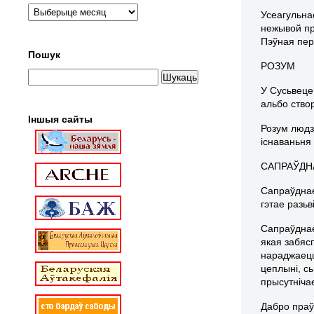
Усеагульна
нежывой пр
Пэўная пер
Пошук
РОЗУМ
У Сусьвеце 
альбо ство
Іншыя сайты
Розум людз
існаваньня
САПРАЎДН
Сапраўднае
гэтае разьв
Сапраўднае
якая забясп
нараджаецц
цеплыні, сь
прысутніча
Дабро праў