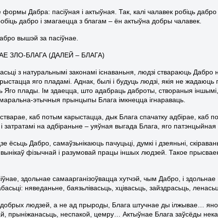
 формы Дабра: пасіўная і актыўная. Так, калі чалавек робіць дабро 
робіць дабро і змагаецца з благам – ён актыўна добры чалавек.
абро вышэй за пасіўнае.
Е ЗЛО-БЛАГА (ДАЛЕЙ – БЛАГА)
асьці з натуральнымі законамі існаваньня, людзі ствараюць Дабро н
арыстацца яго пладамі. Аднак, былі і будуць людзі, якія не жадаюць
ь Яго плады. Ім здаецца, што адабраць даброты, створаныя іншымі,
маральна-этычныя прынцыпы Блага імкнецца ігнараваць.
 стварае, каб потым карыстацца, дык Блага спачатку адбірае, каб п
 і затратамі на адбіраньне – уяўная выгада Блага, яго патэнцыйная
зе ёсьць Дабро, самаўзьнікаюць пачуцьці, думкі і дзеяньні, скірав
вынікаў фізычнай і разумовай працы іншых людзей. Такое прысваень
сіўнае, здольнае самаарганізоўвацца хутчэй, чым Дабро, і здольн
басьці: няведаньне, баязьлівасьць, хцівасьць, зайздрасьць, ленась
ядобрых людзей, а не ад прыроды, Блага штучнае ды ілжывае… яно 
ай, прыніжанасьць, неспакой, цемру… Актыўнае Блага заўсёды нека