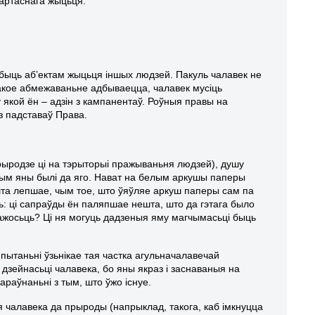
артаснага жыцьця.
 быць аб’ектам жыцьця іншых людзей. Пакуль чалавек не
такое абмежаваньне адбываецца, чалавек мусіць
у якой ён – адзін з кампанентаў. Роўныя правы на
з падставаў Права.
рыродзе ці на тэрыторыі пражываньня людзей), душу
, чым яны былі да яго. Нават на белым аркушы паперы
шта лепшае, чым тое, што ўяўляе аркуш паперы сам па
: ці сапраўды ён паляпшае нешта, што да гэтага было
гажосьць? Ці ня могуць дадзеныя яму магчымасьці быць
пытаньні ўзьнікае тая частка агульначалавечай
 дзейнасьці чалавека, бо яны якраз і заснаваныя на
раўнаньні з тым, што ўжо існуе.
 чалавека да прыроды (напрыклад, такога, каб імкнуцца