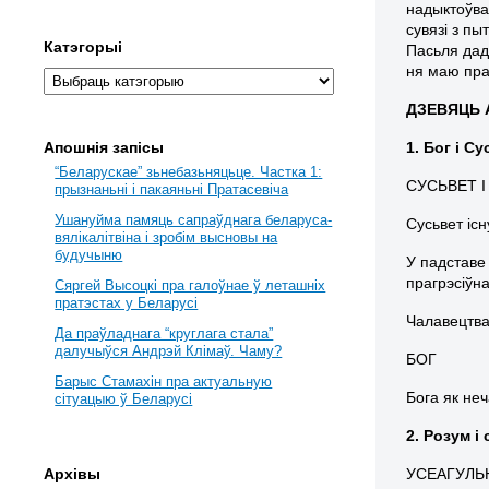
надыктоўва
сувязі з пы
Катэгорыі
Пасьля дад
ня маю пра
ДЗЕВЯЦЬ 
1. Бог і С
Апошнія запісы
“Беларускае” зьнебазьняцьце. Частка 1:
СУСЬВЕТ І
прызнаньні і пакаяньні Пратасевіча
Ушануйма памяць сапраўднага беларуса-
Сусьвет існ
вялікалітвіна і зробім высновы на
будучыню
У падставе
прагрэсіўна
Сяргей Высоцкі пра галоўнае ў леташніх
пратэстах у Беларусі
Чалавецтва
Да праўладнага “круглага стала”
далучыўся Андрэй Клімаў. Чаму?
БОГ
Барыс Стамахін пра актуальную
Бога як неч
сітуацыю ў Беларусі
2. Розум і
УСЕАГУЛЬ
Архівы