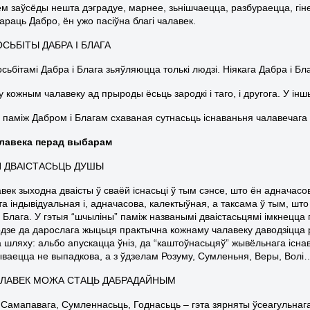
м заўсёды нешта дэградуе, марнее, зьнішчаецца, разбураецца, гі
араць Дабро, ён ужо пасіўна благі чалавек.
ОСЬБІТЫ ДАБРА І БЛАГА
сьбітамі Дабра і Блага зьяўляюцца толькі людзі. Ніякага Дабра і Бл
 кожным чалавеку ад прыроды ёсьць зародкі і таго, і другога. У інш
і паміж Дабром і Благам схаваная сутнасьць існаваньня чалавечага
алавека перад выбарам
 ДВАІСТАСЬЦЬ ДУШЫ
ек зыходна дваісты ў сваёй існасьці ў тым сэнсе, што ён адначасов
та індывідуальная і, адначасова, калектыўная, а таксама ў тым, шт
 Блага. У гэтыя “шчыліны” паміж названымі дваістасьцямі імкнецца
дзе да дарослага жыцьця практычна кожнаму чалавеку даводзіцца 
 шляху: альбо апускацца ўніз, да “каштоўнасьцяў” жывёльнага існав
ваецца не выпадкова, а з ўдзелам Розуму, Сумленьня, Веры, Волі
ЛАВЕК МОЖА СТАЦЬ ДАБРАДАЙНЫМ
Самапавага, Сумленнасьць, Годнасьць – гэта зярняты ўсеагульнаг