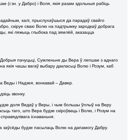
е (г.зн. у Дабро) і Воля, якія разам здольныя рабіць
радайным, калі, прыслухаўшыся да парадаў свайго
ро, скіруе сваю Волю на падтрымку зародкаў добрага
ды, які ляжыць глыбока пад зямлёй, аказацца
. Добрыя пачуцьці, Сумленьне ды Вера ў лепшае з аднаго
, на якія чашы вагаў выбару дакласьці Волю і Розум, каб
 Веды і Надзея, вонкавай – Давер.
зіць звонку.
дзе доля Ведаў у Веры, і чым большы ўплыў на Веру
ць таго, што Вера будзе скіроўваць і Волю, і Розум на
справядлівага існаваньня.
Яна заўсёды будзе пасылаць Волю на дапамогу Дабру.