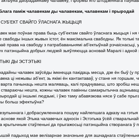
 актыўна дабрадайнаму чалавеку, і формы яго штодзённага паўнав
і Блага паміж чалавекам ды чалавекам, чалавекам і прыродай
– СУБ’ЕКТ СВАЙГО ЎЛАСНАГА ЖЫЦЬЦЯ
век мае поўнае права быць суб’ектам свайго ўласнага жыцьця і ня
 свабоды іншых жывых істот, ён максімальна свабодны. Як толькі 
ваё права на свабоду з патрабаваньнямі аб’ектыўнай рэчаіснасьці, 
ух патэнцыйна добрых людзей зьяўляюцца асновай Маралі і адной 
ТЫКІ ДЫ ЭСТЭТЫКІ
адайны чалавек заўсёды імкнецца пакідаць месца, дзе ён быў (у п
века ці нежывы аб’ект, зь якімі ён кантактаваў, у стане ня горшым
ы варта пачынаць нешта маляваць, калі прадчуваеш, што зробіш не
, ствараючы нешта, кожны чалавек павінны самакрытычна ацэньваць
рыродай ці іншымі людзьмі, і ўжо таму абавязкова нясе ў сабе пры
ны больш эфектыўна?
езупыннага і добрасумленнага пошуку найлепшага адказу на гэтыя 
у аснове якой Этыка чалавечых адносін і Эстэтыка ўсёй стваральнай
а крытычным стаўленьні да прыгажосьці патэнцыйна створанага ў па
ышэй падыход мае велізарнае значэньне для ашчаднага стаўленьня