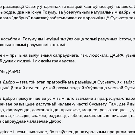
е разьвіцьцё Сьвету ў тэрмінах і з пазіцый каштоўнасьцяў чалавека
ыродзе, дзе не існуе Розуму, ва ўсеагульным натуральным дабры неп
авага “добрых” пачаткаў забясьпечвае самаразьвіцьцё Сусьвету там
носьбітамі Розуму ды Інтуіцыі зьяўляюцца толькі разумныя істоты, як
раныя іншымі разумнымі істотамі.
ей – прычына вылучэньня сапраўднага, г.зн. людскага, ДАБРА, узь
 ў душах людзей і людскім грамадстве.
АЕ ДАБРО
 Дабро – гэта той этап прагрэсіўнага разьвіцьця Сусьвету, які за
іцьцё ў такой ступені, у якой розум людзей з’яўляецца часткай Сусь
 Дабро прысутнічае ва ўсім тым, што зьвязана з прагрэсіўна-ствара
ечвае разьвіцьцё даступнай чалавеку часткі Сусьвету. Там, дзе ў в
а, фармуецца, дасканаліцца, прыгажэе, мацнее, разьвіваецца…, у 
вятла, чысьціні, спакою, радасьці, любові, захапленьня, шчасьця, 
е сапраўднае чалавечае Дабро.
дзівае і незьнішчальнае, бо зьяўляецца натуральным працягам раз