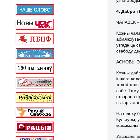
ўзнагароды
4. Дабро 
ЧАЛАВЕК 
Кожны чала
абмяжоўвае
узгадніць с
свабоду дв
АСНОВЫ Э
Кожны дабр
іншага чала
толькі тад
сабе. Таму
створана п
выкарыста
На шляху б
Культуры, 
максімальн
Узгаданы в