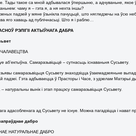
е. Тады такое са мной адбывалася ўпершыню, а адчуваньне, якое ўз
таньнем: чаму я – гэта я, а ня нехта іншы?
зеных падзей у мяне ўзьнікла пачуцьцё, што нягледзечы на ўсю небя
ва яго хаваць ад публічнасьці. Што я і раблю…
АСНОЎ РЭЛІГІІ АКТЫЎНАГА ДАБРА
усьвет
 ЧАЛАВЕЦТВА
уе аб’ектыўна. Самаразьвіцьцё – сутнасьць існаваньня Сусьвету.
 зьявы самаразьвіцьця Сусьвету знаходзіцца ўзаемадзеяньне выпад
й падзеі. Гэта адбываецца ў Прасторы і Часе, з удзелам Матэрыі ды 
 – натуральны вынік і этап працэсу самаразьвіцьця Сусьвету.
ага адасобленага ад Сусьвету не існуе. Можна пагадзіцца і нават пр
 сапраўднае дабро
НАЕ НАТУРАЛЬНАЕ ДАБРО