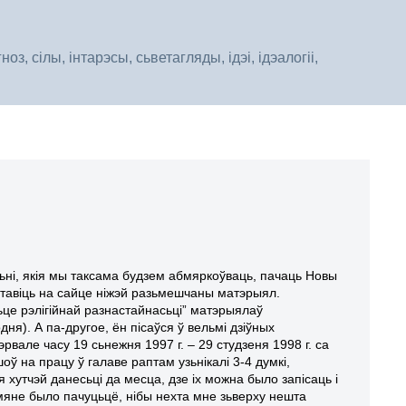
, сілы, інтарэсы, сьветагляды, ідэі, ідэалогіі,
ні, якія мы таксама будзем абмяркоўваць, пачаць Новы
ыставіць на сайце ніжэй разьмешчаны матэрыял.
ьце рэлігійнай разнастайнасьці” матэрыялаў
ня). А па-другое, ён пісаўся ў вельмі дзіўных
эрвале часу 19 сьнежня 1997 г. – 29 студзеня 1998 г. са
оў на працу ў галаве раптам узьнікалі 3-4 думкі,
хутчэй данесьці да месца, дзе іх можна было запісаць і
мяне было пачуцьцё, нібы нехта мне зьверху нешта