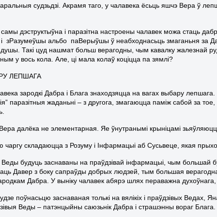
ральныя судзьдзі. Акрамя таго, у чалавека ёсьць яшчэ Вера ў лепша
 самы дэструктыўна і паразітна настроены чалавек можа стаць даб
і зРазумеўшы альбо паВерыўшы ў неабходнасьць змаганьня за Даб
 душы. Такі цуд нашмат больш верагодны, чым кавалку жалезнай ру
ым у вось кола. Але, ці мала колаў коціцца па зямлі?
АРУ ЛЕПШАГА
авека зародкі Дабра і Блага знаходзяцца на вагах выбару лепшага
агія” паразітныя жаданьні – з другога, змагаюцца паміж сабой за тое
ь.
Вера далёка не элементарная. Яе ўнутранымі крыніцамі зьяўляюцца
ю чаргу складаюцца з Розуму і Інфармацыі аб Сусьвеце, якая прыход
Веды будуць заснаваны на праўдзівай інфармацыі, чым большай бу
ваць Давер з боку сапраўды добрых людзей, тым большая верагоднась
ародкам Дабра. У выніку чалавек абярэ шлях пераважна духоўнага, 
будзе поўнасьцю заснаваная толькі на вялікіх і праўдзівых Ведах, 
зівыя Веды – патэнцыйны саюзьнік Дабра і страшэнны вораг Блага.