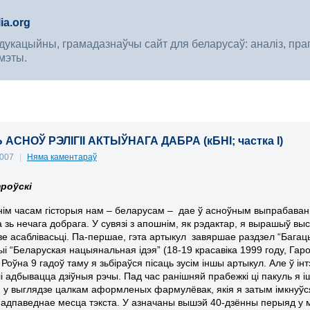
ia.org
укацыйны, грамадазнаўчы сайт для беларусаў: аналіз, прагноз
мэты.
АСНОЎ РЭЛІГІІ АКТЫЎНАГА ДАБРА (кБНІ; частка І)
2007
|
Няма каментараў
роўскі
ім часам гісторыя нам – беларусам – дае ў асноўным выпрабавань
а зь нечага добрага. У сувязі з апошнім, як рэдактар, я вырашыў в
ве асаблівасьці. Па-першае, гэта артыкул завяршае раздзел “Багац
 “Беларуская нацыянальная ідэя” (18-19 красавіка 1999 году, Гарод
 Роўна 9 гадоў таму я зьбіраўся пісаць зусім іншы артыкул. Але ў інт
 адбывацца дзіўныя рэчы. Пад час ранішняй прабежкі ці пакуль я іш
 у выглядзе цалкам аформленых фармулёвак, якія я затым імкнуўся 
у адпаведнае месца тэкста. У азначаны вышэй 40-дзённы перыяд у 