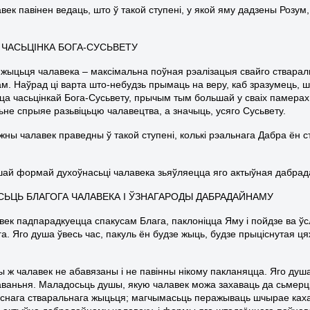
век павінен ведаць, што ў такой ступені, у якой яму дадзены Розум
 ЧАСЬЦІНКА БОГА-СУСЬВЕТУ
с жыцьця чалавека – максімальна поўная рэалізацыя свайго ствара
ам. Наўрад ці варта што-небудзь прымаць на веру, каб зразумець, ш
цца часьцінкай Бога-Сусьвету, прычым тым большай у сваіх памерах
ньне спрыяе разьвіцьцю чалавецтва, а значыць, усяго Сусьвету.
ны чалавек праведны ў такой ступені, колькі рэальнага Дабра ён ств
й формай духоўнасьці чалавека зьяўляецца яго актыўная дабрад
СЬЦЬ БЛАГОГА ЧАЛАВЕКА І ЎЗНАГАРОДЫ ДАБРАДАЙНАМУ
авек падпарадкуецца спакусам Блага, паклоніцца Яму і пойдзе ва ўс
а. Яго душа ўвесь час, пакуль ён будзе жыць, будзе прыціснутая ця
 ж чалавек не абавязаны і не павінны нікому пакланяцца. Яго душ
ваньня. Маладосьць душы, якую чалавек можа захаваць да сьмерці; 
снага стваральнага жыцьця; магчымасьць перажываць шчырае кахан