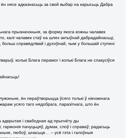
, ён нясе адказнасьць за свой выбар на карысьць Дабра
льнага прызначэньня, за форму якога кожны чалавек
то, калі чалавек стаў на шлях актыўнай дабрадайнасьці,
, больш справядлівай і духоўнай, чым у большай ступені
арыў, колькі Блага перамог і колькі Блага не спакусіўся
айнасьць!
лужэньне, ён пераўтворыцца ўсяго толькі ў нікчэмнага
жарам усяго таго нядобрага, паразітнага, што ён
а адкрытая і свабодная ад прыгнёту ды
гармонія пачуцьцяў, думак, слоў і справаў; радасьць
ьне, любоў, шчасьце… – усё гэта і галоўныя