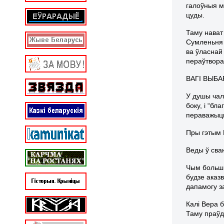
галоўныя ма
цуды.
Таму нават
Сумленьня 
ва ўласнай
пераўтворан
ВАГІ ВЫБ
У душы чал
боку, і “бл
пераважыц
Пры гэтым 
Веды ў сва
Чым больш 
будзе аказ
дапамогу з
Калі Вера 
Таму праўд