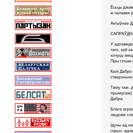
Ёсьць дзьве
ж чалавек 
Актыўнае Д
САПРАЎДНА
У адпаведн
таго, каб к
хочуць мец
Пры гэтым 
Калі Дабро
стварэньне
Таму там, д
прымусам) 
Дабра.
Блага агрэ
людскія сла
Ідучы ад н
горыч, адч