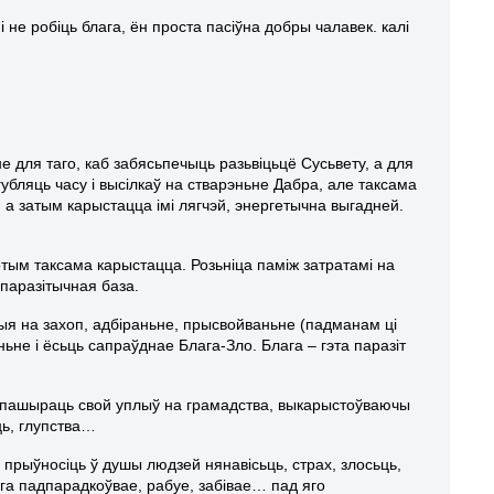
і не робіць блага, ён проста пасіўна добры чалавек. калі
е для таго, каб забясьпечыць разьвіцьцё Сусьвету, а для
 губляць часу і высілкаў на стварэньне Дабра, але таксама
 а затым карыстацца імі лягчэй, энергетычна выгадней.
отым таксама карыстацца. Розьніца паміж затратамі на
 паразітычная база.
аныя на захоп, адбіраньне, прысвойваньне (падманам ці
не і ёсьць сапраўднае Блага-Зло. Блага – гэта паразіт
ае пашыраць свой уплыў на грамадства, выкарыстоўваючы
ць, глупства…
прыўносіць ў душы людзей нянавісьць, страх, злосьць,
га падпарадкоўвае, рабуе, забівае… пад яго