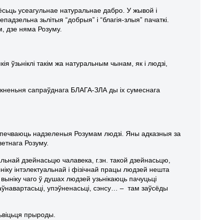
 ёсьць усеагульнае натуральнае дабро. У жывой і
адзельна зьлітыя “добрыя” і “благія-злыя” пачаткі.
, дзе няма Розуму.
ія ўзьніклі такім жа натуральным чынам, як і людзі,
нікненьня сапраўднага БЛАГА-ЗЛА ды іх сумеснага
бяспечваюць надзеленыя Розумам людзі. Яны адказныя за
ветнага Розуму.
льнай дзейнасьцю чалавека, г.зн. такой дзейнасьцю,
ыніку інтэлектуальнай і фізічнай працы людзей нешта
выніку чаго ў душах людзей узьнікаюць пачуцьці
паўнавартасьці, упэўненасьці, сэнсу… – там заўсёды
ьвіцьця прыроды.