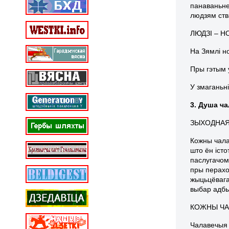
панаваньне
людзям ств
ЛЮДЗІ – Н
На Зямлі но
Пры гэтым у
У змаганьн
3. Душа ч
ЗЫХОДНАЯ
Кожны чалав
што ён істо
паслугачом
пры перахо
жыцьцёвага
выбар адбы
КОЖНЫ ЧА
Чалавечыя 