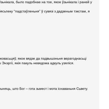
ьнікала, было падобнае на тое, якое ўзьнікала і раней у
сьпеку “падстаўленьня” ў сувязі з дадзеным тэкстам, я
ковасьцяў, якое вядзе да падвышэньня верагоднасьці
Энэргіі, якія пакуль невядома адкуль узяліся.
ыняць, што Бог – гэта зьмест і мэта існаваньня Сьвету.