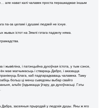
не… але нават калі чалавек проста перашкаджае іншым
ага па-за целамі і душамі людзей не існуе.
ых жывых істот на Зямлі гэтага падзелу няма.
 грамадства.
а і жывёліна, і патэнцыйна духоўная істота, у тым сэнсе,
о ён мае магчымасьць і ствараць Дабро, і аказацца
 пранікнуць Блага, каб падпарадкаваць чалавека. Таму
рабіць больш ці менш сьвядомы выбар свайго
аньня, альбо ўздымацца ўгару, да духоўнасьці. Гэты
…
а Дабра, засеяныя прыродай у людскія душы. Яны ж яго