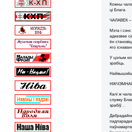
Кожны чала
ці Блага.
ЧАЛАВЕК –
Мэта і сэн
адказвае с
ён станові
яго існава
У цэлым кож
зрабіць.
Найвышэйша
НІКЧЭМНА
Калі ж чал
служку Благ
зрабіў…
Дабрадайны
падпарадка
паўнаварта