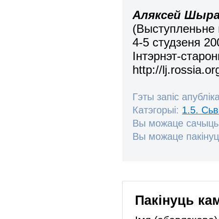
Аляксей Шыра
(Выступленьне 
4-5 студзеня 20
Інтэрнэт-старо
http://lj.rossia.o
Гэты запіс апублік
Катэгорыі:
1.5. Сь
Вы можаце сачыць
Вы можаце пакінуц
Пакінуць ка