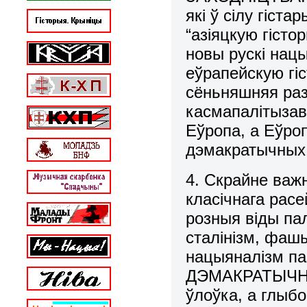
які ў сілу гіст
“азіяцкую гіст
новы рускі нац
еўрапейскую гі
сёньняшняя раз
касмапалітызав
Еўропа, а Еўро
дэмакратычных 
4. Скрайне важ
класічнага рас
розныя віды па
сталінізм, фаш
нацыяналізм па
ДЭМАКРАТЫЧНАГ
ўлоўка, а глыб