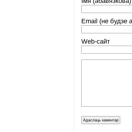
Імя (абавязкова)
Email (не будзе 
Web-cайт