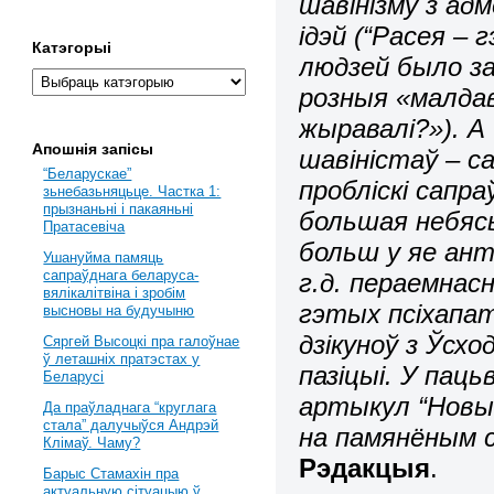
шавінізму з ад
ідэй (“Расея – г
Катэгорыі
людзей было за
розныя «малдав
жыравалі?»). А
Апошнія запісы
шавіністаў – с
“Беларускае”
пробліскі сапра
зьнебазьняцьце. Частка 1:
прызнаньні і пакаяньні
большая небясь
Пратасевіча
больш у яе ант
Ушануйма памяць
сапраўднага беларуса-
г.д. пераемна
вялікалітвіна і зробім
гэтых псіхапат
высновы на будучыню
дзікуноў з Ўсх
Сяргей Высоцкі пра галоўнае
ў леташніх пратэстах у
пазіцыі. У пац
Беларусі
артыкул “Новы р
Да праўладнага “круглага
стала” далучыўся Андрэй
на памянёным 
Клімаў. Чаму?
Рэдакцыя
.
Барыс Стамахін пра
актуальную сітуацыю ў