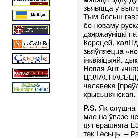
зьявіцца ў выг
Тым больш гаво
бо новаму руск
дзяржаўніцкі па
Карацей, калі 
зьяўляецца «но
інквізіцыяй, д
Новая Антычна
ЦЭЛАСНАСЬЦІ, с
чалавека [праў
хрысьціянская. 
P.S.
Як слушна 
мае на ўвазе 
цяперашняга ЕЗ,
так і ёсьць. – Рэ