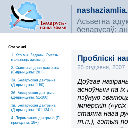
nashaziamlia
Асьветна-аду
беларусаў: ана
сьветагляды, і
Старонкі
1. Хто мы. Задачы. Сувязь.
Пробліскі на
(пачынаць адсюль)
25 студзеня, 2007
2. Сьветаглядная дактрына
(С-прынцыпы: 20+)
Доўгае назірань
3a. Беларуская дактрына
(Д-прынцыпы: 1-50)
асноўным па іх
3б. Беларуская дактрына
пэўную эвалюц
(Д-прынцыпы: 51-100)
імперскія («усі
3в. Беларуская дактрына
(Д-прынцыпы: 101-134+)
стаяла нага р
4. Пераможная дактрына (П-
т.п.), гэтыя п
прынцыпы: 19+)