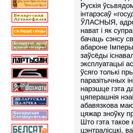
Рускія ўсьвядом
інтарэсаў «госу
ЎЛАСНЫЯ, адроз
нават і як супр
бачаць сэнсу с
абароне Імперыі
заўсёды існава
эксплуатацыі ас
ўсяго толькі п
паразітычных і
нарэшце гэта да
цяперашнія нэа
абавязкова маю
цяжар зноўку пр
Што гэта такое 
цэнтралісцкі, в