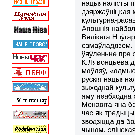
нацыяналісты п
дзяржаўніцкая 
культурна-раса
Апошнія найбо
Вялікага Ноўга
самаўладдзем. 
ўяўленьне пра 
К.Лявонцьева да
маўляў, «адмыс
рускія нацыяна
зыходнай культ
яму неабходна 
Менавіта яна бо
час як традыц
зводзіцца да бо
чынам, элінска