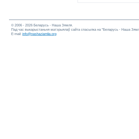
© 2006 - 2026 Беларусь - Наша Зямля.
Пад час выкарыстаньня матэрыялаў сайта спасылка на "Беларусь - Наша Зямл
E-mail:
info@nashaziamlia.org