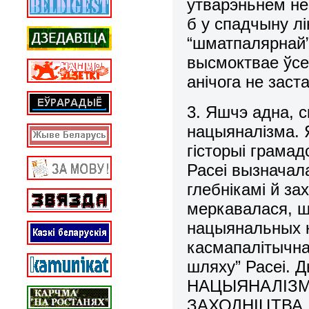
утварэньнем не
б у спадчыну л
“шматпалярнай”
высмоктвае ўсе 
анічога не заста
3. Яшчэ адна, 
нацыяналізма. 
гісторыі грамад
Расеі вызначал
глебнікамі й з
меркавалася, ш
нацыянальных к
касмапалітычна
шляху” Расеі. 
НАЦЫЯНАЛІЗМ
ЗАХОДНІЦТВА. Ё