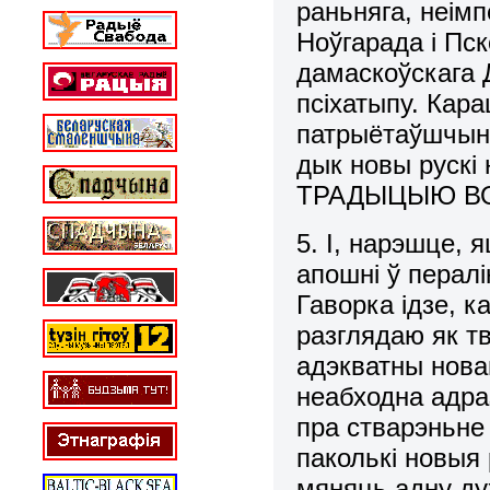
раньняга, неім
Ноўгарада і Пск
дамаскоўскага 
псіхатыпу. Кар
патрыётаўшчына
дык новы рускі
ТРАДЫЦЫЮ ВО
5. І, нарэшце, 
апошні ў пералі
Гаворка ідзе, к
разглядаю як т
адэкватны нова
неабходна адра
пра стварэньне
паколькі новыя
мяняць адну ду