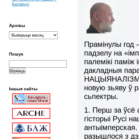
Беларусі
Архівы
Прамінулы год –
падзелу на «імп
Пошук
палемікі паміж 
дакладныя па
НАЦЫЯНАЛІЗМУ,
новую зьяву ў 
Іншыя сайты
сьпектры.
1. Перш за ўсё
гісторыі Русі н
антыімперская. 
разышлося з дз