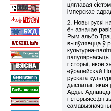
цяглавая сістэ
імперскае адра
2. Новы рускі н
ён азначае рэвіз
Рым альбо Трэц
выяўляецца ў р
культурна-палі
папулярнасьць 
гісторыі, якое 
еўрапейскай Но
рускага культу
дыспатыі, якая
Арды. Адпаведн
гісторыясофіі з
самавызначэньня