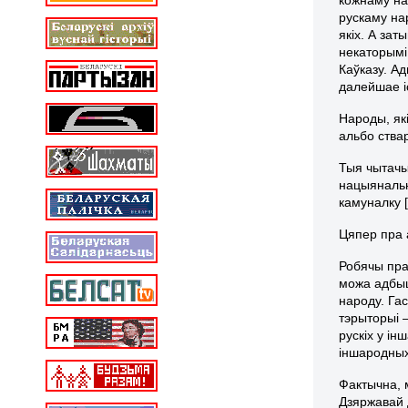
рускаму нар
якіх. А за
некаторымі
Каўказу. А
далейшае і
Народы, як
альбо ства
Тыя чытачы,
нацыянальн
камуналку 
Цяпер пра 
Робячы прап
можа адбыц
народу. Га
тэрыторыі 
рускіх у і
іншародных
Фактычна, 
Дзяржавай 