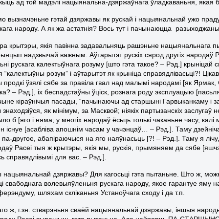
жыць ад той мадэлі нацыянальна-дзяржаўнага ўладкаваньня, якая 
мо вызначэньне гэтай дзяржавы як рускай і нацыянальнай ужо праду
кага народу. А як жа астатнія? Вось тут і пачынаюцца разыходжаньн
ра крытэры, якія павінна задавальняць рашэньне нацыянальнаг
прынцып надзвычай важным. Аўтарытэт рускіх сярод другіх народаў Р
ні рускага калектыўнага розуму [што гэта такое? – Рэд.] крыніцай с
 “калектыўны розум” і аўтарытэт як крыніца справядлівасьці?! Ціка
 продкі ўзялі сябе за правіла гвал над малымі народамі [як Ярмак, 
ка? – Рэд.], іх беспадстаўны ўціск, рознага роду эксплуацыю [пасьл
ыне кіраўнічыя пасады, “пачынаючы ад старшыні Гарвыканкаму і зака
 знаходзіўся, як мінімум, за Масквой; ніякіх партызанскіх заслугаў не
ыло б [яго і няма; у многіх народаў ёсьць толькі чаканьне часу, ка
ён існуе [асабліва апошнім часам у чачэнцаў… – Рэд.]. Таму дзейні
 па-другое, абапіраючыся на яго наяўнасьць [?! – Рэд.]. Таму я лі
даў Расеі тыя ж крытэры, якія мы, рускія, прымяняем да сябе [яшч
сь справядлівымі для вас. – Рэд.].
нацыянальнай дзяржавы? Для кагосьці гэта пытаньне. Што ж, мож
і свабоднага волевыяўленьня рускага народу, якое гарантуе яму
ерэндуму, шляхам скліканьня Устаноўчага сходу і да т.п.
таго ж, г.зн. стварэньня сваёй нацыянальнай дзяржавы, іншыя наро
роду Расеі вырашыць гэта пытаньне. Але найперш, ПА-СТАРШЫНСТВ