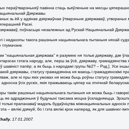
тых пераўтварэньняў павінна стаць зьяўленьне на месцы цяперашн
Нацыянальнай Дзяржавы.
аных зь ёй у адзінае дзяржаўнае ўтварэньне дзяржаваў, утвораных м
яперашняй Расеі.
дзяржаваў, поўнасьцю незалежных ад Рускай Нацыянальнай Дзяржа
гі і недахопы такога рашэньня нацыянальнага пытаньня няхай судз
 тлумачэне.
ам “нацыянальная дзяржава” я разумею ня толькі дзяржаву, дзе ў
інтарэсах гэтага народу, але, перш за ўсё, дзяржаву, грамадзянства
ў шавініст папёр; а як быць з народамі групы №2? – Рэд.]. Усе інш
такой дзяржавы, статусу грамадзяніна ня маюць і грамадзянскімі пр
твам, але ні пры якіх умовах ня можа быць роўны статусу грамадзян
х адносна ўсіх рускіх, якія пражываюць цяпер на этнічнай беларуска
пры такім рашэньні нацыянальнага пытаньня ня можа быць і гаворк
ь яе адраджэньня ў будучыні таксама моцна ўскладняецца. Зрэшт
Я толькі прапанаваў мадэль будаўніцтва міжнацыянальных адносін па
гэта – вялікі дзякуй; бо і гэта вялікі крок наперад, як для шавінюг-імп
Chally.
17.01.2007.