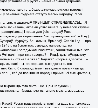
будзе ўсталявана ў рускай нацыянальнай дзяржаве.
гледжвае, што гэта будзе дзяржава рускага народу і
і ў бачаньні будучага статусу малых народаў Расеі.
а пытаньня, я адзначыў ПРЫНЦЫП СПРАВЯДЛІВАСЬЦІ. Я
асеі заснаваны, акрамя ўсяго іншага, у немалой ступені
правядлівасьці і права для ўсіх народаў Расеі
вы падыход да вырашэньня “па справядлівасьці”. – Рэд.].
Сувораў, Мураўёў-Вешальнік, Ярмолаў, Сталін і г.д. – пра
я 1945 г. па ўспамінах сьведак, напрыклад, на
нчваючы загадчыкам бібліятэкі”, занялі толькі тыя, хто
 ўлічвалі – пра гэта гаворка? – Рэд.], дык і аўтарытэту
лі магчымай стане Вялікая “Падзяка” і форме адплаты… –
чаць мы павінны, па-першае, зыходзячы зь яго
чу, што было б справядлівым і выгадным прымяніць да
э лепш, каб да вас іншыя народы прымянілі тыя крытэры,
на вырашыць гэта пытаньне. Пры наяўнасьці
 нацыянальная ўлада, гэта пытаньне можна вырашыць
ды Расеі? Рускія нацыяналісты павінны даць магчымасьць
У [а са справядлівасьцю як? – Рэд.], неабходна даць