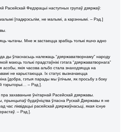
яй Расейскай Федэрацыі наступных групаў дзяржаў:
алымі [падкрэсьлім, не малымі, а карэннымі. – Рэд.]
вы.
яць чытачы. Мне ж застаецца зрабіць толькі яшчэ адно
лада ды ўласнасьць належаць “дзяржаватворнаму” народу
 якой маюць толькі прадстаўнікі гэтага “дзяржаватворнага”
ыя асобы, якія часова альбо стала знаходзяцца на
авамі не карыстаюцца. Іх статус вызначаецца
іна [добра, гэтыя парады мы ўлічым, як просьбу з боку
й тэрыторыі… – Рэд.].
і пра захаваньне ўнітарнай Расейскай дзяржавы.
ы, прынцыпаў будаўніцтва ўласна Рускай Дзяржавы я не
д час ліквідацыі расейскай дзяржаўнасьці, якая існуе
ерастаў. – Рэд.].