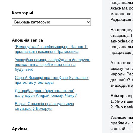
нацыянальн
якаснага ро
Катэгорыі
можаце дапо
Рэдакцыя a
На працягу
стварыць. 
Апошнія запісы
адносінах 
нацыянальн
“Беларускае” зьнебазьняцьце. Частка 1:
прызнаньні і пакаяньні Пратасевіча
працаваць ў
Ушануйма памяць сапраўднага беларуса-
А што ж да
вялікалітвіна і зробім высновы на
адказу на
будучыню
народы Рас
Сяргей Высоцкі пра галоўнае ў леташніх
для сябе? 
пратэстах у Беларусі
знаходзілі 
Да праўладнага “круглага стала”
Якім крытэ
далучыўся Андрэй Клімаў. Чаму?
1. Яно пав
Барыс Стамахін пра актуальную
2. Яно пав
сітуацыю ў Беларусі
Узьнікае п
праблемы п
часткай… –
Архівы