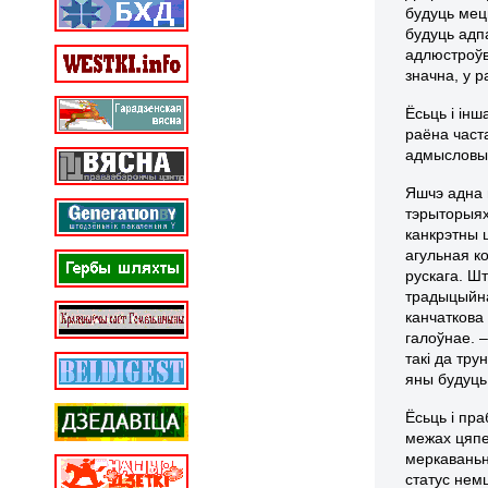
будуць мець
будуць адп
адлюстроўв
значна, у р
Ёсьць і ін
раёна часта
адмысловымі
Яшчэ адна 
тэрыторыях
канкрэтны 
агульная к
рускага. Шт
традыцыйна
канчаткова 
галоўнае. –
такі да тр
яны будуць
Ёсьць і пр
межах цяпе
меркаваньн
статус нем