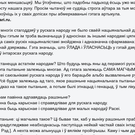
ых меншасьцяў. Мы ўпэўнены, што падобны падыход ёсьць ужо ма
сту нашага руху. Просім чытачоў не судзіць строга аўтара за тыя мом
ўніць іх у сваіх допісах пры абмеркаваньні гэтага артыкула.
ri.ru.
 многіх стагоддзяў у рускага народу не было сваёй нацыянальнай д
Пры гэтым ім трэба вызначыцца ў адносінах зь іншымі народамі ц
да саміх рускіх нацыяналістамі знойдзена і адназначна сфармавана:
ай дзяржавы. Гэта значыць, што ЎЛАДА і ЎЛАСНАСЬЦЬ у гэтай дзяржа
 інтарэсах рускага народу.
станецца астатнім народам? Што будуць мець яны ад перамогі рус
 гэта пытаньне залежыць многае. Ад гэтага залежыць САМА МАГЧ
еі саюзьнікамі рускага народа ў яго барацьбе альбо вызваленьне 
Усё будзе залежыць ад таго, якое рашэньне нацыянальнага пытаньня
адказ на такое пытаньне, а потым былі этнацыд і генацыд, ў тым ліку
рам павінна адпавядаць рашэньне?
інна быць карыснае і справядлівае для рускага народу.
інна быць карыснае і справядлівае для малых народаў Расеі.
ытаньне: ці магчыма такое? Ці бывае так, каб у выніку рашэньня п
радугледжвае неабходнасьць паступіцца нейкай часткай сваіх інтар
 Рэд.]. А нехта можа апынуцца і ў вялікім пройгрышы. Каму і чым да