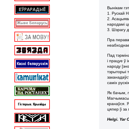
Вынікам гэ
1. Рускай 
2. Асацыяв
народамі ц
3. Шэрагу 
Пра перава
неабходнае
Пад тэрмін
і працуе ў 
народу [зно
тэрыторыі 
заканадаўс
саміх рускі
Як бачым, 
Магчымасьц
кранаўся. 
цяпер [і за 
Helgi. Yar 