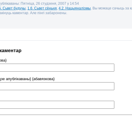
публікаваны: Пятніца, 26 студзеня, 2007 у 14:54
5. Сьвет будучы
,
1.6. Сьвет сёньня
,
4.2. Нацыяналізмы
. Вы можаце сачыць за
кінуць каментар. Але пінгі забаронены.
 каментар
ова)
дзе апублікаваны) (абавязкова)