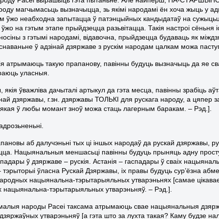
оду магчымасьць вызначыцца, зь якімі народамі ён хоча жыць у адно
тым ўжо неабходна запытацца ў патэнцыйных кандыдатаў на сужыцьцё 
 ўжо на гэтым этапе прыйдзецца разьвітацца. Такія настроі сёньня 
дносіны з гэтымі народамі, відавочна, прыйдзецца будаваць як між
снаваньне ў адзінай дзяржаве з рускім народам цалкам можа паступ
ія атрымаюць такую прапанову, павінны будуць вызначыць да яе св
раюць уласныя.
 якія ўважліва дачыталі артыкул да гэта месца, павінны зрабіць аўт
ай дзяржавы, г.зн. дзяржавы ТОЛЬКІ для рускага народу, а цяпер з
[якая ў любы момант зноў можа стаць лагерным баракам. – Рэд.].
адрозьненьні.
ановы аб далучэньні тых ці іншых народаў да рускай дзяржавы, руск
ца. Нацыянальныя меншасьці павінны будуць прыняць адну простую
спадары ў дзяржаве – рускія. Астанія – гаспадары ў сваіх нацыяна
– тэрыторыі ўласна Рускай Дзяржавы, іх правы будуць сур’ёзна а
ншародных нацыянальна-тэрытарыяльных утварэньнях [самае цікавае
 нацыянальна-тэрытарыяльных утварэньняў. – Рэд.].
малыя народы Расеі таксама атрымаюць свае нацыянальныя дзяржа
дзяржаўных утварэньняў [а гэта што за лухта такая? Каму будзе на