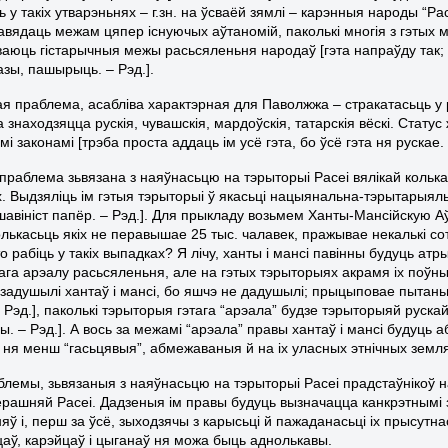
 у такіх утварэньнях – г.зн. на ўсваёй зямлі – карэнныя народы “Рас
авядаць межам цяпер існуючых аўтаномій, паколькі многія з гэтых 
аюць гістарычныя межы расьсяленьня народаў [гэта напраўду так
азы, пашырыць. – Рэд.].
шая праблема, асабліва характэрная для Паволжжа – стракатасьць у
 знаходзяцца рускія, чувашскія, мардоўскія, татарскія вёскі. Стату
 законамі [трэба проста аддаць ім усё гэта, бо ўсё гэта ня рускае. 
праблема зьвязана з наяўнасьцю на тэрыторыі Расеі вялікай колькас
. Выдзяліць ім гэтыя тэрыторыі ў якасьці нацыянальна-тэрытарыял
шавініст папёр. – Рэд.]. Для прыкладу возьмем Ханты-Мансійскую А
олькасьць якіх не перавышае 25 тыс. чалавек, пражывае некалькі с
о рабіць у такіх выпадках? Я лічу, ханты і мансі павінны будуць а
га арэалу расьсяленьня, але на гэтых тэрыторыях акрамя іх поўныя
задушылі хантаў і мансі, бо яшчэ не дадушылі; прыцыповае пытаньне
 Рэд.], паколькі тэрыторыя гэтага “арэала” будзе тэрыторыяй рускай
уны. – Рэд.]. А вось за межамі “арэала” правы хантаў і мансі буду
 ня менш “гасьцявыя”, абмежаваныя й на іх уласных этнічных земля
аблемы, зьвязаныя з наяўнасьцю на тэрыторыі Расеі прадстаўнікоў 
рашняй Расеі. Дадзеныя ім правы будуць вызначацца канкрэтнымі з
яў і, перш за ўсё, зыходзячы з карысьці й пажаданасьці іх прысутн
цаў, карэйцаў і цыганаў ня можа быць аднолькавы.