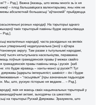
еі”? – Рэд.]. Важна ўказаць, што межы многіх зь іх ня
межаў – плод бальшавіцкага валюнтарызму, яны ніяк не
; межы абсалютнай большасьці “аўтаномій” прыйдзецца
 расьсяленьні розных народаў. На тэрыторыі аднаго
с жыхароў такіх тэрыторый павінны будзе акрэсьлівацца
– Рэд.].
ьці малалічных народаў, часта раскіданых на вялікіх
ьных утварэньняў недапушчальна [зноў з аўтара
ўтаномную акругу. Там разам з тытульнымі народамі,
отняў тысяч нятытульнага насельніцтва, пераважна
трымаць поўныя грамадзянскія правы ў межах свайго
 грамадзянскія правы павінны мець і рускія [каб
: хто будзе кіраваць – ханты-мансі ці рускія?! Тут
 дзяржавы [адкрыты імперыяліст, шавініст – ён і будзе
ць абмежаваныя – “гасьцявыя” [пры азначаным падыходзе
х. Мы, што, рускую гісторыю ня ведаем… – Рэд.].
народаў, якія ня маюць сваіх нацыянальных тэрыторый у
аканадаўчымі актамі, зыходзячы са шматлікіх
асьці на тэрыторыі Рускай Дзяржавы. Зразумела, што