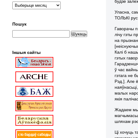
будзе зале
Уласна, са
ТОЛЬКІ рус
Пошук
Гаворачы п
лічу гэты 
на прызнань
[неіснуючыя
Калі б нашы
Іншыя сайты
гэтых гавор
Гарадзеншч
ў час вайны
гэтага не б
Рэд.]. Але 
наяўнасьці,
малых наро
якія паліча
Жадаем мы 
магчымасьц
шляхам рэф
Ці хочуць 
кожнаму на