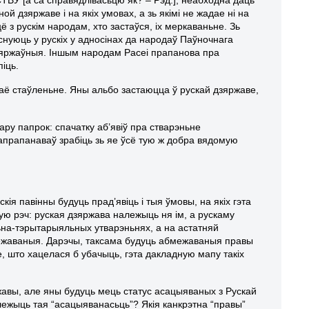
й дзяржаве і на якіх умовах, а зь якімі не жадае ні на
з рускім народам, хто застаўся, іх меркаваньне. Зь
існуюць у рускіх у адносінах да народаў Паўночнага
дзяржаўныя. Іншым народам Расеі прапанова пра
іць.
аё стаўленьне. Яны альбо застаюцца ў рускай дзяржаве,
ару папрок: спачатку аб’явіў пра стварэньне
апрапанаваў зрабіць зь яе ўсё тую ж добра вядомую
ія павінны будуць прад’явіць і тыя ўмовы, на якіх гэта
 рэч: руская дзяржава належыць ня ім, а рускаму
льна-тэрытарыяльных утварэньнях, а на астатняй
бмежаваныя. Дарэчы, таксама будуць абмежаваныя правы
, што хацелася б убачыць, гэта дакладную мапу такіх
вы, але яны будуць мець статус асацыяваных з Рускай
лежыць тая “асацыяванасьць”? Якія канкрэтна “правы”