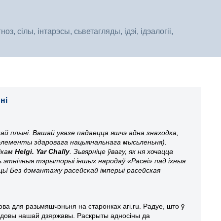
, сілы, інтарэсы, сьветагляды, ідэі, ідэалогіі,
ні
й плыні. Вашай увазе падаецца яшчэ адна знаходка,
ь элементы здаровага нацыянальнага мысьленьня).
нікам
Helgi. Yar Chally
. Зьвярніце ўвагу, як ня хочацца
ь этнічныя тэрыторыі іншых народаў «Расеі» пад іхныя
ць! Без дэмантажу расейскай імперыі расейская
ва для разьмяшчэньня на старонках ari.ru. Радуе, што ў
удовы нашай дзяржавы. Раскрыты адносіны да