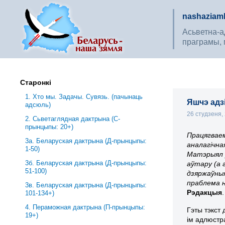
nashaziaml
Асьветна-ад
праграмы, 
Старонкі
1. Хто мы. Задачы. Сувязь. (пачынаць
Яшчэ адз
адсюль)
26 студзеня,
2. Сьветаглядная дактрына (С-
прынцыпы: 20+)
Працягваем
3a. Беларуская дактрына (Д-прынцыпы:
аналагічна
1-50)
Матэрыял у
3б. Беларуская дактрына (Д-прынцыпы:
аўтару (а 
51-100)
дзяржаўныя
праблема н
3в. Беларуская дактрына (Д-прынцыпы:
Рэдакцыя
.
101-134+)
4. Пераможная дактрына (П-прынцыпы:
Гэты тэкст
19+)
ім адлюстр