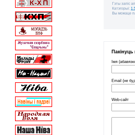
Гэты запіс а
Катэгорыі:
1.
Вы можаце па
Пакінуць
Імя (абавязк
Email (не бу
Web-cайт