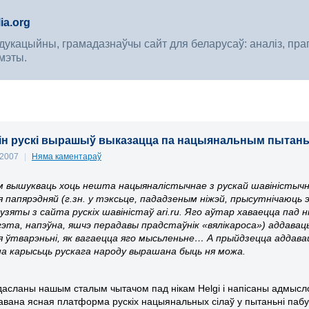
ia.org
укацыйны, грамадазнаўчы сайт для беларусаў: аналіз, прагноз
мэты.
ін рускі вырашыў выказацца па нацыянальным пытань
 2007
|
Няма каментараў
 вышукваць хоць нешта нацыяналістычнае з рускай шавіністычна
я папярэдняй (г.зн. у тэксьце, пададзеным ніжэй, прысутнічаюц
зяты з сайта рускіх шавіністаў ari.ru. Яго аўтар хаваецца пад 
гэта, напэўна, яшчэ перадавы прадстаўнік «вялікароса») аддавац
 ўтварэньні, як вагаецца яго мысьленьне… А прыйдзецца аддава
а карысьць рускага народу вырашана быць ня можа.
 дасланы нашым сталым чытачом пад нікам Helgi і напісаны адмысло
авана ясная платформа рускіх нацыянальных сілаў у пытаньні паб