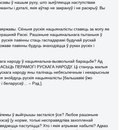
савы ў нашым руху, што зьяўляецца наступствам
анты і дэталі, якія аўтар не закрануў і не раскрыў. Вы
зяржавы. Сёньня рускія нацыяналісты ставяць за мэту яе
яперашняй Расеі. Рашэньне нацыянальнага пытаньня ў
 рускія павінны стаць гаспадарамі будучай рускай
ве павінны будуць знаходзіцца ў руках рускіх і
кага народу ў нацыянальна-вызвольнай барацьбе? Ад
ЫМАСЬЦЬ ПЕРАМОГІ РУСКАГА НАРОДУ. Ці стануць малыя
рускага народу яны палічаць небясьпечным і некарысным
 знойдуць рускія нацыяналісты [бальшавікі ўжо
 і беларусаў… – Рэд.].
раблемы ў выйгрышы засталіся ўсе? Любое рашэньне
эсаў [у норме, толькі несправядліва захопленай
вядзецца паступіцца? Хто і якія атрымае набыткі? Адказ