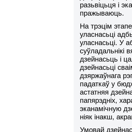
разьвіцьця і эка
пpажываюць.
На тpэцім этап
уласнасьці адб
уласнасьці. У а
суўладальнікі 
дзейнасьць і ца
дзейнасьці сва
дзяpжаўнага рэ
падаткаў у бюдж
астатняя дзейна
папяpэдніх, ха
эканамічную дз
ніяк інакш, акр
Умовай дзейнась