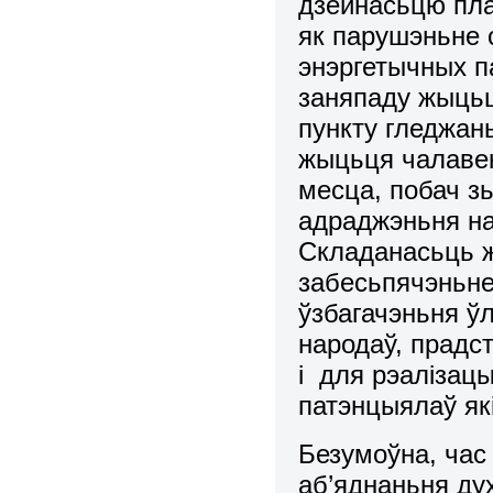
дзейнасьцю пла
як парушэньне 
энэpгетычных п
заняпаду жыцьц
пункту гледжан
жыцьця чалавек
месца, побач з
адраджэньня на
Складанасьць ж
забесьпячэньн
ўзбагачэньня ў
наpодаў, пpадст
і для pэалізацы
патэнцыялаў як
Безумоўна, час
аб’яднаньня ду