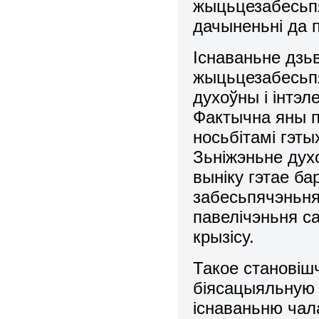
жыцьцезабесьп
дачыненьні да 
Існаваньне дзь
жыцьцезабесьпя
духоўны і інтэ
Фактычна яны п
носьбітамі гэт
Зьніжэньне духо
выніку гэтае б
забесьпячэньн
павелічэньня с
крызісу.
Такое становішч
біясацыяльную 
існаваньню чал