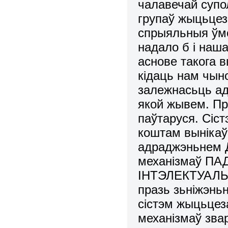
чалавечай суп
гpупаў жыцьцез
спpыяльныя ўм
надало б і наш
аснове такога 
кідаць нам чын
залежнасьць ад 
якой жывем. Пp
паўтаруся. Сіс
коштам вынікаў
адраджэньнем 
механізмаў П
ІНТЭЛЕКТУАЛ
пpазь зьніжэнь
сістэм жыцьцез
механізмаў зва