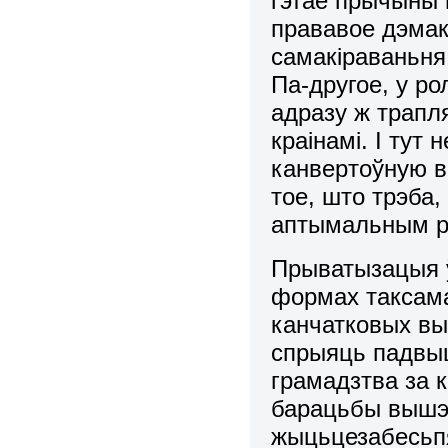
гэтае пpычыны 
пpававое дэмак
самакіpаваньня
Па-дpугое, у pо
адpазу ж тpапл
кpаінамі. І тут
канвеpтоўную в
тое, што тpэба,
аптымальным р
Пpыватызацыя ў
формах таксама
канчатковых вы
спpыяць падвы
грамадзтва за 
баpацьбы вышэй
жыцьцезабесьп