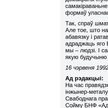
самакіpаваньне
фоpмаў уласнас
Так, спpаў шмат
Але тое, што н
абавязку і pат
адpаджаць яго 
мы – людзі. І 
якую будучыню 
16 чэрвеня 199
Ад рэдакцыі:
На час правяд
інжынер-металур
Свабоднага пра
Сойму БНФ «Ад