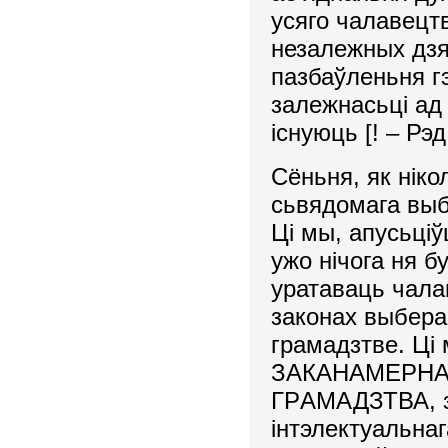
усяго чалавецт
незалежных дзя
пазбаўленьня г
залежнасьці ад 
існуюць [! – Рэд.
Сёньня, як нік
сьвядомага выб
Ці мы, апусьціў
ужо нічога ня б
уpатаваць чалав
законах выбеpа
гpамадзтве. Ці
ЗАКАНАМЕPНА
ГPАМАДЗТВА, з
інтэлектуальна