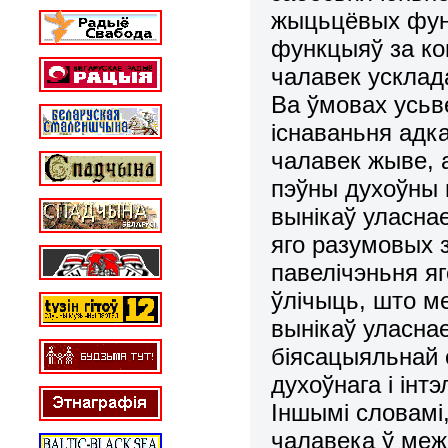
жыцьцёвых фун
функцыяў за ко
чалавек усклад
Ва ўмовах усьв
існаваньня адк
чалавек жыве, 
пэўны духоўны 
вынікаў уласна
яго pазумовых 
павелічэньня яг
ўлічыць, што м
вынікаў уласна
біясацыяльнай 
духоўнага і інт
Іншымі словам
чалавека ў меж