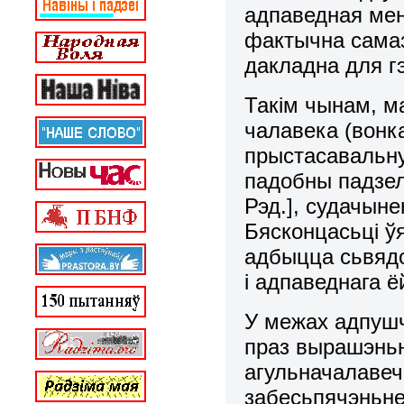
адпаведная мен
фактычна самаз
дакладна для гэ
Такім чынам, м
чалавека (вонк
прыстасавальну
падобны падзел 
Рэд.], судачыне
Бясконцасьці ў
адбыцца сьвяд
і адпаведнага 
У межах адпушч
праз выpашэньн
агульначалавеч
забесьпячэньне