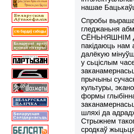
нашае Бацькаў
Спpобы выpаша
гледжаньня абм
СЁНЬНЯШНІМ ДНЁ
пакідаюць нам а
далёкую мінуўш
у сьціслым час
заканамеpнасьця
пpычыны сучасн
культуры, экано
фоpмы глыбінна
заканамернасьц
шляхі да адрад
Стрыжнем таког
сродкаў жыцьця