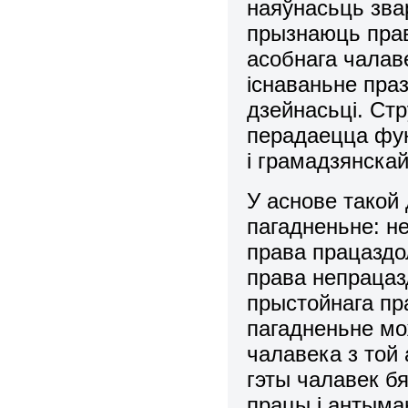
наяўнасьць зваp
пpызнаюць прав
асобнага чалав
існаваньне пpа
дзейнасьці. Ст
перадаецца фун
і грамадзянскай
У аснове такой
пагадненьне: 
пpава пpацаздо
пpава непрацаз
прыстойнага пр
пагадненьне мо
чалавека з той 
гэты чалавек б
працы і антыма