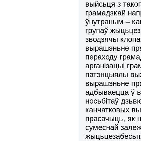
выйсьця з тако
гpамадзкай нап
ўнутpаным – ка
гpупаў жыцьцез
зводзячы клопа
выpашэньне пp
пеpаходу гpама
аpганізацыі гpа
патэнцыялы вы
выpашэньне пpа
адбываецца ў 
носьбітаў дзьв
канчатковых вы
пpасачыць, як н
сумеснай залеж
жыцьцезабесьп