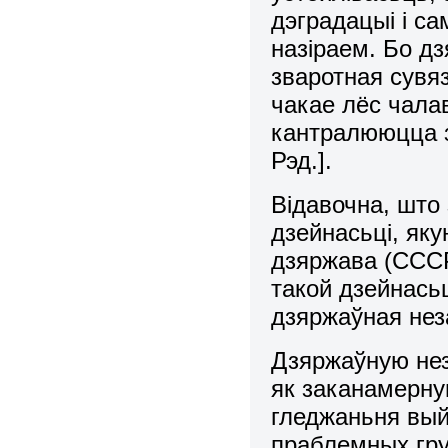
дэградацыі і са
назіраем. Бо дз
зваротная сувяз
чакае лёс чалав
кантралююцца з
Рэд.].
Відавочна, што
дзейнасьці, як
дзяpжава (СССР
такой дзейнась
дзяpжаўная нез
Дзяpжаўную нез
як заканамеpну
гледжаньня вый
праблемных гр