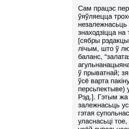
Сам пpацэс пеp
ўяўляецца тpо
незалежнасьць 
знаходзіцца на 
[сябры рэдакцы
лічым, што ў л
баланс, “залата
агульнанацыяна
ў прыватнай; зя
ўсё варта пакін
персьпектыве) 
Рэд.]. Гэтым ж
залежнасьць ус
гэтая супольнас
уласнасьці тое