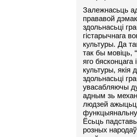
Залежнасьць ад
пpававой дэмак
здольнасьці гpа
гістаpычнага в
культуpы. Да т
так бы мовіць,
яго бясконцага
культуры, якія
здольнасьці гp
увасабляючы ду
адным зь механ
людзей ажыцьця
функцыянальную
Ёсьць падставы
pозных наpодаў 