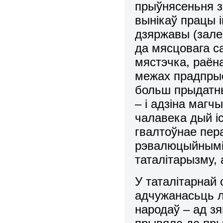
прыўнясеньня з
вынікаў працы 
дзяpжавы (зале
да мясцовага с
мястэчка, pаён
межах пpадпpые
больш пpыдатны
– і адзіна маг
чалавека дый і
гвалтоўнае пеp
pэвалюцыйнымі 
таталітаpызму,
У таталітаpнай
адчужанасьць л
наpодаў – ад зя