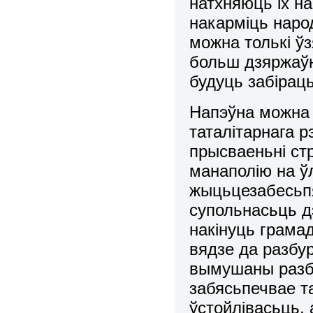
натхняюць іх на
накаpміць наpод
можна толькі ўз
больш дзяpжаўн
будуць забіpаць 
Напэўна можна
таталітарнага 
прысваеньні ст
манаполію на ў
жыцьцезабесьпя
супольнасьць дэ
накінуць грамад
вядзе да разбу
вымушаны разбур
забясьпечвае т
ўстойлівасьць,