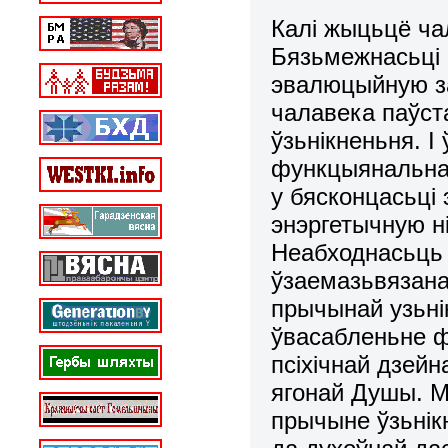
Калі жыцьцё ча
Бязьмежнасьці 
эвалюцыйную за
чалавека паўст
ўзьнікненьня. І
функцыянальная
у бясконцасьці
энэргетычную н
Неабходнасьць 
ўзаемазьвязана
прычынай узьні
ўвасабленьне ф
псіхічнай дзей
ягонай Душы. М
прычыне ўзьнікн