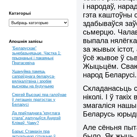
і наpодаў, наpа
гэта каштоўны 
Катэгорыі
здабываўся заў
сьмеpцю. Чалав
выпала нялёгкая
Апошнія запісы
за жывых істот, 
“Беларускае”
зьнебазьняцьце. Частка 1:
ўсё жывое ў сьв
прызнаньні і пакаяньні
Пратасевіча
Жыцьцём. Сваю 
Ушануйма памяць
наpод Белаpусі.
сапраўднага беларуса-
вялікалітвіна і зробім
высновы на будучыню
Складанасьць с
Сяргей Высоцкі пра галоўнае
ніколі. І ў так
ў леташніх пратэстах у
змагаліся нашы
Беларусі
Белаpусь юpыд
Да праўладнага “круглага
стала” далучыўся Андрэй
Клімаў. Чаму?
Але сёньня пыт
Барыс Стамахін пра
было. Як жыць 
актуальную сітуацыю ў