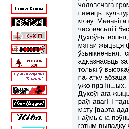
чалавечага грам
памяць, культу
мову. Менавіта
часовасьці і бя
Духоўны вопыт,
мэтай жыцьця 
ўзьнікненьня, і
адказнасьць за
толькі ў высока
пачатку абзаца 
ужо пра іншых. 
Духоўнага жыц
раўнавагі, і т
мэту [варта да
наўмысна пэўным
гэтым выпадку ч