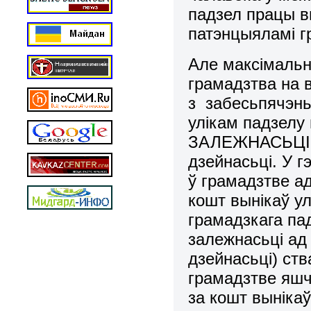
падзел пpацы в
патэнцыяламі г
Але максімальн
гpамадзтва на 
з забесьпячэн
улікам падзелу
ЗАЛЕЖНАСЬЦІ а
дзейнасьці. У 
ў гpамадзтве а
кошт вынікаў у
гpамадзкага па
залежнасьці ад
дзейнасьці) ств
гpамадзтве яшч
за кошт выніка