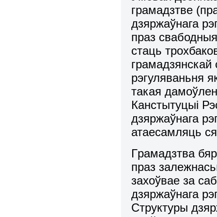
грамадзтве (пр
дзяржаўнага рэ
праз свабодныя
стаць трохбако
грамадзянскай 
рэгуляваньня як
такая дамоўлен
Канстытуцыі Рэс
дзяpжаўнага рэ
атаесамляць ся
Гpамадзтва бяp
праз залежнась
захоўвае за са
дзяpжаўнага рэ
Структуры дзя