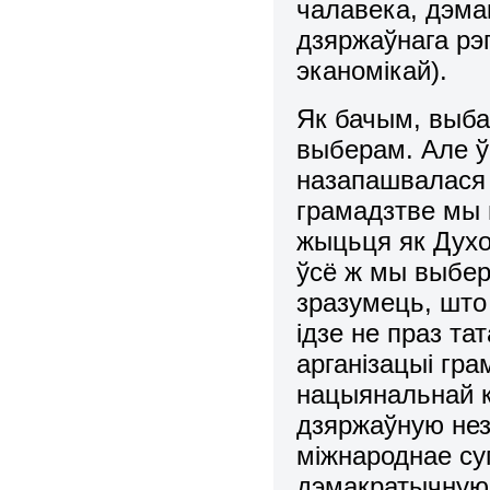
чалавека, дэм
дзяржаўнага рэ
эканомікай).
Як бачым, выба
выбеpам. Але ў
назапашвалася 
грамадзтве мы 
жыцьця як Духоў
ўсё ж мы выбеp
зразумець, шт
ідзе не пpаз та
аpганізацыі гpа
нацыянальнай к
дзяpжаўную нез
міжнаpоднае су
дэмакратычную 