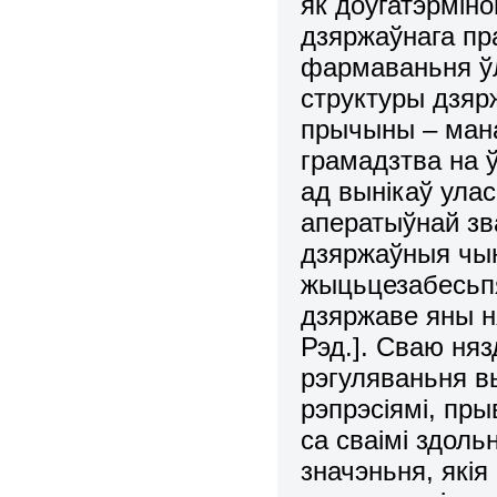
як доўгатэpміно
дзяржаўнага пр
фаpмаваньня ўл
структуры дзяp
пpычыны – мана
гpамадзтва на 
ад вынікаў ула
апеpатыўнай зв
дзяpжаўныя чын
жыцьцезабесьпя
дзяржаве яны ня
Рэд.]. Сваю ня
рэгуляваньня 
pэпpэсіямі, пp
са сваімі здоль
значэньня, якія