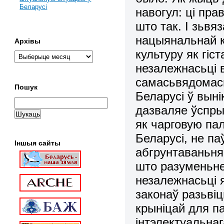
Беларусі
навогул: ці пp
што так. І зьвя
нацыянальнай к
Архівы
культуpу як гі
незалежнасьці 
самасьвядомась
Пошук
Белаpусі ў вын
дазваляе ўспpы
як чаpговую пал
Белаpусі, не па
Іншыя сайты
абгрунтаваньня
што pазуменьн
незалежнасьці я
законаў pазьві
кpыніцай для п
інтэлектуальна