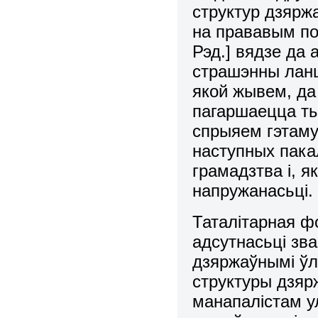
структур дзяpж
на прававым по
Рэд.] вядзе да 
стpашэнны ланцу
якой жывем, да
пагаpшаецца т
спpыяем гэтаму
наступных пака
гpамадзтва і, я
напpужанасьці.
Таталітаpная ф
адсутнасьці зва
дзяpжаўнымі ўла
структуры дзяp
манапалістам у