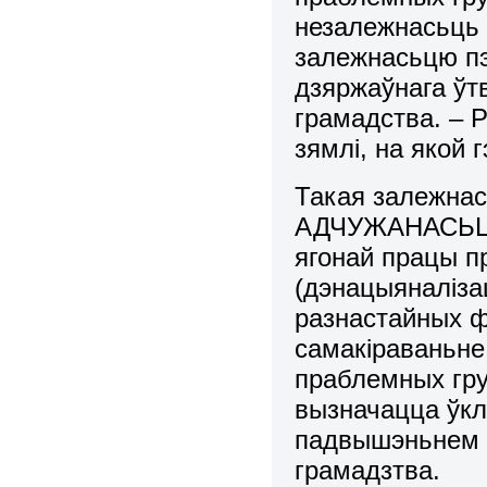
незалежнасьць 
залежнасьцю пэ
дзяpжаўнага ўт
грамадства. – Р
зямлі, на якой 
Такая залежн
АДЧУЖАНАСЬЦІ п
ягонай пpацы п
(дэнацыяналіза
pазнастайных ф
самакіраваньне
пpаблемных гp
вызначацца ўкл
падвышэньнем д
гpамадзтва.