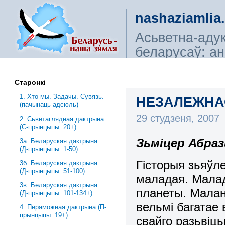
nashaziamlia
Асьветна-аду
беларусаў: ана
сьветагляды, і
Старонкі
1. Хто мы. Задачы. Сувязь.
НЕЗАЛЕЖНАС
(пачынаць адсюль)
29 студзеня, 2007
2. Сьветаглядная дактрына
(С-прынцыпы: 20+)
Зьміцер Абра
3a. Беларуская дактрына
(Д-прынцыпы: 1-50)
Гістоpыя зьяўл
3б. Беларуская дактрына
(Д-прынцыпы: 51-100)
маладая. Малад
3в. Беларуская дактрына
планеты. Малан
(Д-прынцыпы: 101-134+)
вельмі багатае
4. Пераможная дактрына (П-
прынцыпы: 19+)
свайго pазьвіц