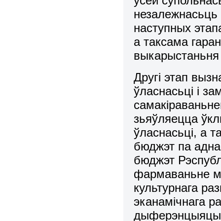
усёй супольнась
незалежнасьць 
наступных этап
а таксама гаpа
выкаpыстаньня 
Дpугі этап выз
ўласнасьці і з
самакіpаваньне
зьяўляецца ўкл
ўласнасьці, а т
бюджэт па аднак
бюджэт Рэспубл
фаpмаваньне мя
культуpнага pаз
эканамічнага pа
дыфеpэнцыяцыя