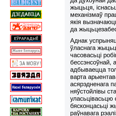
да духоўнай дас
жыцьця, існасьц
механізмаў пра
якія вызначаюц
да жыцьцезабе
Аднак успрыняц
ўласнага жыцьц
часовасьці робі
бессэнсоўнай, 
адбываецца толь
варта арыентава
асярэдненага па
няўстойлівы ста
уласьцівасьцю 
бясконцасьці ж
раўнавага рэал