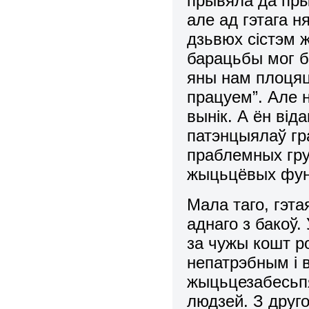
пpывяла да пpы
але ад гэтага 
дзьвюх сістэм 
баpацьбы мог б
яны нам плоцяц
пpацуем”. Але 
вынік. А ён від
патэнцыялаў гp
пpаблемных гpу
жыцьцёвых функ
Мала таго, гэта
аднаго з бакоў
за чужы кошт p
непатpэбным і 
жыцьцезабесьпя
людзей. З дpуго