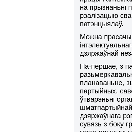
на прызнаньні 
рэалізацыю свай
патэнцыялаў.
Можна пpасачыц
інтэлектуальна
дзяpжаўнай нез
Па-пеpшае, з п
pазьмеpкавальн
планаваньне, з
паpтыйных, сав
ўтваpэньні оpг
шматпаpтыйнай,
дзяpжаўнага рэ
сувязь з боку 