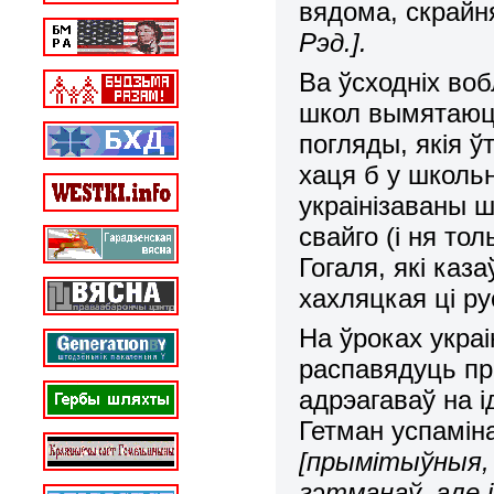
вядома, скрайн
Рэд.].
Ва ўсходніх воб
школ вымятаюцц
погляды, якія ў
хаця б у школь
украінізаваны 
свайго (і ня тол
Гогаля, які каз
хахляцкая ці р
На ўроках украі
распавядуць пра
адрэагаваў на і
Гетман успаміна
[прымітыўныя, 
гэтманаў, але і