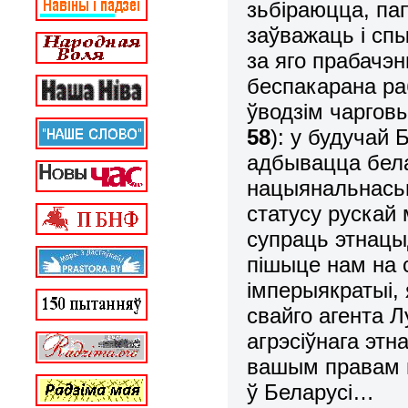
зьбіраюцца, па
заўважаць і сп
за яго прабачэ
беспакарана раб
ўводзім чаргов
58
): у будучай 
адбывацца бела
нацыянальнасьц
статусу рускай
супраць этнацы
пішыце нам на 
імперыякратыі, 
свайго агента Л
агрэсіўнага этн
вашым правам н
ў Беларусі…