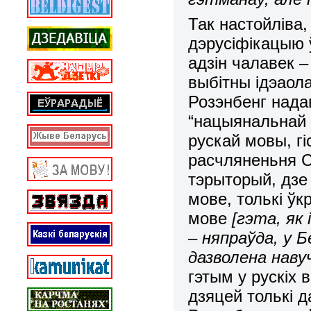
Так настойліва
дэрусіфікацыю ў
адзін чалавек –
выбітны ідэаол
Розэнбенг нада
“нацыянальнай 
рускай мовы, гі
расчляненьня С
тэрыторый, дзе
мове, толькі ўк
мове
[гэта, як
– няпраўда, у 
дазволена навуч
гэтым у рускіх 
дзяцей толькі д