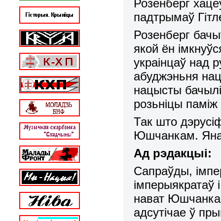
Розенберг хацеў
падтрымаў Гітл
Розенберг бачы
якой ён імкнуў
украінцаў над р
абуджэньня нац
нацысты бачылі
розьніцы паміж у
Так што дэрусі
Юшчанкам. Яна 
Ад рэдакцыі:
Сапраўды, імпе
імперыякратаў і
нават Юшчанка –
адсутічае ў пр