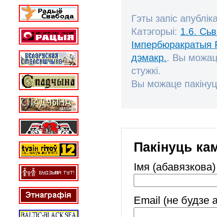
Гэты запіс апублік
Катэгорыі:
1.6. Сь
Імпербюракратыя 
дэмакр.
. Вы можа
стужкі.
Вы можаце пакінуц
Пакінуць ка
Імя (абавязкова)
Email (не будзе 