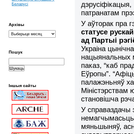
дэрусіфікацыя, 
Беларусі
патранатам прэ
У аўторак пра г
Архівы
статусе руска
ад Партыі рэгі
Украіна цынічн
Пошук
нацыянальных м
паказ, “каб пр
Еўропы”. “Афіц
палажэньняў ха
Іншыя сайты
Міністэрствам 
становішча рэча
У справаздачы
немагчымасьць
мяньшыняў, асно