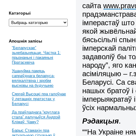
сайта
www
.
prav
прадэманстрава
Катэгорыі
імперастаў што 
якой жывёльнай
бясьсільлі спын
Апошнія запісы
імперскай паліт
“Беларускае”
зьнебазьняцьце. Частка 1:
задаволіў бы то
прызнаньні і пакаяньні
Пратасевіча
народу”, яго ка
Ушануйма памяць
асіміляцыю – г.
сапраўднага беларуса-
Беларусі. Са с
вялікалітвіна і зробім
высновы на будучыню
нашых братоў і 
Сяргей Высоцкі пра галоўнае
імперыякратаў 
ў леташніх пратэстах у
Беларусі
ўсіх нармальны
Да праўладнага “круглага
стала” далучыўся Андрэй
Рэдакцыя
.
Клімаў. Чаму?
““На Украіне ня
Барыс Стамахін пра
актуальную сітуацыю ў