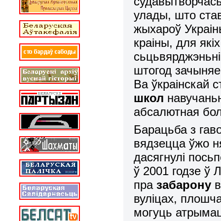
судавытворчасьц
улады, што став
жыхароў Украін
краіны, для які
сьцьвярджэньні
штогод зачыня
Ва ўкраінскай 
школ
навучаньн
абсалютная бол
Барацьба з гав
вядзецца ўжо н
дасягнулі посьп
ў 2001 годзе ў
пра
забарону
в
вуліцах, плошча
могуць атрымац