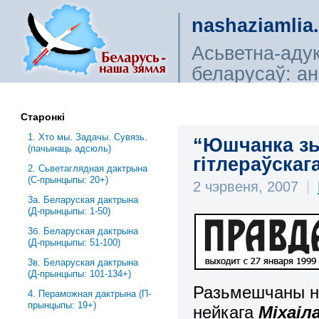
nashaziamlia
Асьветна-аду
беларусаў: ана
сьветагляды, і
Старонкі
1. Хто мы. Задачы. Сувязь.
“Юшчанка зь
(пачынаць адсюль)
гітлераўскага
2. Сьветаглядная дактрына
(С-прынцыпы: 20+)
2 чэрвеня, 2007
|
3a. Беларуская дактрына
(Д-прынцыпы: 1-50)
3б. Беларуская дактрына
(Д-прынцыпы: 51-100)
3в. Беларуская дактрына
(Д-прынцыпы: 101-134+)
Разьмешчаны ні
4. Пераможная дактрына (П-
прынцыпы: 19+)
нейкага
Міхаіл