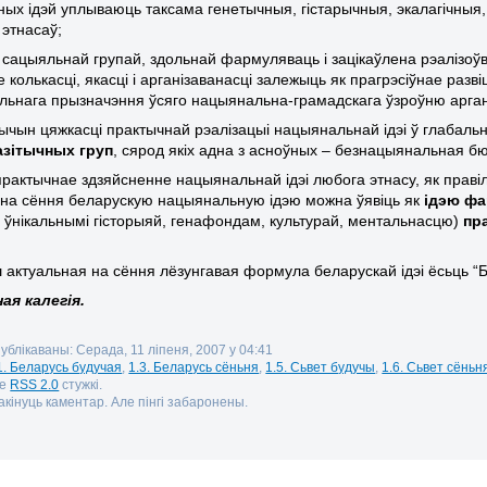
ых ідэй уплываюць таксама генетычныя, гістарычныя, экалагічныя, 
 этнасаў;
 сацыяльнай групай, здольнай фармуляваць і зацікаўлена рэалізо
е колькасці, якасці і арганізаванасці залежыць як прагрэсіўнае разві
ьнага прызначэння ўсяго нацыянальна-грамадскага ўзроўню арган
рычын цяжкасці практычнай рэалізацыі нацыянальнай ідэі ў глабал
зітычных груп
, сярод якіх адна з асноўных – безнацыянальная б
 практычнае здзяйсненне нацыянальнай ідэі любога этнасу, як праві
 на сёння беларускую нацыянальную ідэю можна ўявіць як
ідэю фа
е ўнікальнымі гісторыяй, генафондам, культурай, ментальнасцю)
пр
;
 актуальная на сёння лёзунгавая формула беларускай ідэі ёсьць “Б
ая калегія.
публікаваны: Серада, 11 ліпеня, 2007 у 04:41
1. Беларусь будучая
,
1.3. Беларусь сёньня
,
1.5. Сьвет будучы
,
1.6. Сьвет сёньн
зе
RSS 2.0
стужкі.
кінуць каментар. Але пінгі забаронены.