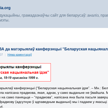
ia.org
укацыйны, грамадазнаўчы сайт для беларусаў: аналіз, прагноз
мэты.
 да матэрыялаў канферэнцыі “Беларуская нацыяналь
007
|
Няма каментараў
тэрыялаў канферэнцыі (“Беларуская нацыянальная ідэя”. – Мн.: Бел.
ыла напісана прадмова, якая, аднак, у само выданьне не ўвайшла. 
 на само паняцьце – “прадмова”, напісана яна была пасьля завяршэ
радмову (адсутную ў адпаведным выданьні) мы і падаем у якасьці 
і.