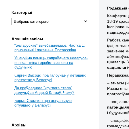
Рэдакцыя 
Катэгорыі
Канферэнцы
18-19 крас
інспіраван
падпарадка
Апошнія запісы
Работа кан
ідэі, коль
“Беларускае” зьнебазьняцьце. Частка 1:
прызнаньні і пакаяньні Пратасевіча
значэнне м
абмяжоўвал
Ушануйма памяць сапраўднага беларуса-
цікавасць.
вялікалітвіна і зробім высновы на
сацыялагі
будучыню
Пераважна
Сяргей Высоцкі пра галоўнае ў леташніх
пратэстах у Беларусі
– этнасы (
Да праўладнага “круглага стала”
Разам яны 
далучыўся Андрэй Клімаў. Чаму?
прагрэсіўна
Барыс Стамахін пра актуальную
– нацыянал
сітуацыю ў Беларусі
патэнцыял
і будучыня
– спецыфік
Архівы
грамадска-