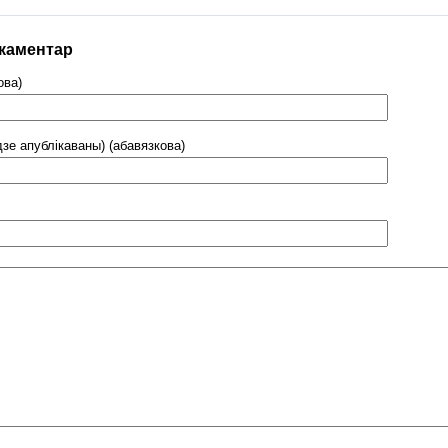
 каментар
ова)
дзе апублікаваны) (абавязкова)