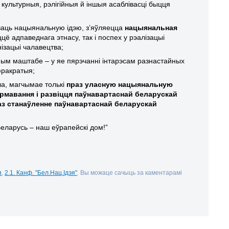
культурныя, рэлігійныя й іншыя асаблівасці быцця
ўваць нацыянальную ідэю, з’яўляецца
нацыянальная
ццё адпаведнага этнасу, так і поспех у рэалізацыі
ізацыі чалавецтва;
ьным маштабе – у яе пярэчанні інтарэсам разнастайных
юракратыя;
ла, магчымае толькі
праз уласную нацыянальную
рмавання і развіцця паўнавартаснай беларускай
аз станаўленне паўнавартаснай беларускай
еларусь – наш еўрапейскі дом!”
я
,
2.1. Канф. "Бел.Нац.Ідэя"
. Вы можаце сачыць за каментарамі