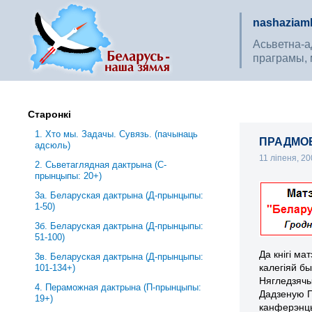
nashaziaml
Асьветна-ад
праграмы, 
Старонкі
1. Хто мы. Задачы. Сувязь. (пачынаць
ПРАДМОВА
адсюль)
11 ліпеня, 2
2. Сьветаглядная дактрына (С-
прынцыпы: 20+)
3a. Беларуская дактрына (Д-прынцыпы:
1-50)
3б. Беларуская дактрына (Д-прынцыпы:
51-100)
Да кнігі ма
3в. Беларуская дактрына (Д-прынцыпы:
калегіяй б
101-134+)
Нягледзячы
4. Пераможная дактрына (П-прынцыпы:
Дадзеную П
19+)
канферэнцы