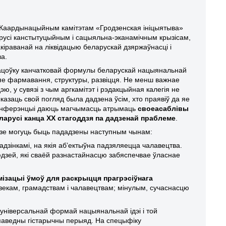
 Каардынацыйным камітэтам «Гродзенская ініцыятыва»
ларусі канстытуцыйным і сацыяльна-эканамічным крызісам,
кіраванай на ліквідацыю беларускай дзяржаўнасці і
ва.
рацоўку канчатковай формулы беларускай нацыянальнай
 яе фармавання, структуры, развіцця. Не менш важнае
, у сувязі з чым аргкамітэт і рэдакцыйная калегія не
азаць свой погляд была дадзена ўсім, хто праявіў да яе
канферэнцыі даюць магчымасць атрымаць
своеасаблівы
ларусі канца ХХ стагоддзя па дадзенай праблеме
.
дзе могуць быць пададзены наступным чынам:
дзінкамі, на якія аб’ектыўна падзяляецца чалавецтва.
дзей, які сваёй разнастайнасцю забяспечвае ўласнае
мізацыі ўмоў для раскрыцця прагрэсіўнага
векам, грамадствам і чалавецтвам; мінулым, сучаснасцю
універсальнай формай нацыянальнай ідэі і той
дпаведны гістарычны перыяд. На спецыфіку