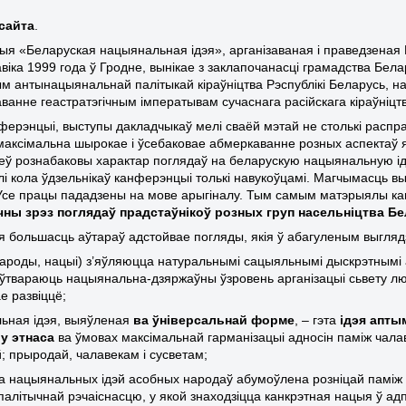
сайта
.
я «Беларуская нацыянальная ідэя», арганізаваная і праведзеная
авіка 1999 года ў Гродне, вынікае з заклапочанасці грамадства Бе
ым антынацыянальнай палітыкай кіраўніцтва Рэспублікі Беларусь, на
ванне геастратэгічным імператывам сучаснага расійскага кіраўніцт
ферэнцыі, выступы дакладчыкаў мелі сваёй мэтай не столькі расп
кі максімальна шырокае і ўсебаковае абмеркаванне розных аспектаў
еў рознабаковы характар поглядаў на беларускую нацыянальную ідэю
і кола ўдзельнікаў канферэнцыі толькі навукоўцамі.
Магчымасць вык
 Усе працы пададзены на мове арыгіналу. Тым самым матэрыялы 
чны зрэз поглядаў прадстаўнікоў розных груп насельніцтва Бе
я большасць аўтараў
адстойвае погляды, якія ў абагуленым выгля
народы, нацыі) з’яўляюцца натуральнымі сацыяльнымі дыскрэтнымі а
ўтвараюць нацыянальна-дзяржаўны ўзровень арганізацыі сьвету лю
е развіццё;
ьная ідэя, выяўленая
ва ўніверсальнай форме
, – гэта
ідэя апты
у этнаса
ва ўмовах максімальнай гарманізацыі адносін паміж чала
й; прыродай, чалавекам і сусветам;
а нацыянальных ідэй асобных народаў абумоўлена розніцай паміж 
палітычнай рэчаіснасцю, у якой знаходзіцца канкрэтная нацыя ў а