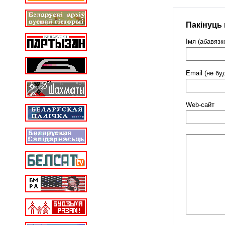
Пакінуць
Імя (абавязк
Email (не бу
Web-cайт