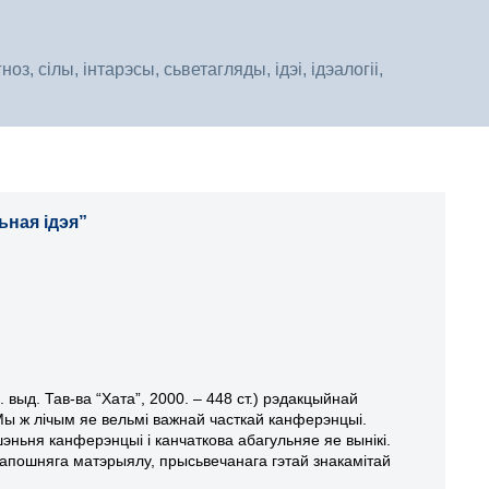
, сілы, інтарэсы, сьветагляды, ідэі, ідэалогіі,
ная ідэя”
 выд. Тав-ва “Хата”, 2000. – 448 ст.) рэдакцыйнай
Мы ж лічым яе вельмі важнай часткай канферэнцыі.
ньня канферэнцыі і канчаткова абагульняе яе вынікі.
апошняга матэрыялу, прысьвечанага гэтай знакамітай