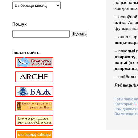
нацыянальн
канкрэтных
– асноўнай
эліта
. Ад я
Пошук
функцыянал
– адна з п
соцыяпара
– паколькі
Іншыя сайты
дзяржаву
,
нацыі
(з я
дзяржавы
– найбольш
Рэдакцыйн
Гэты запіс а
Катэгорыі:
1.
пры дапамо
Вы можаце па