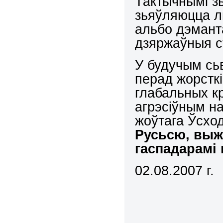
Тактычнымі зь
зьяўляюцца лю
альбо дэманта
дзяржаўныя с
У будучым сь
перад жорсткі
глабальных кр
агрэсіўным на
жоўтага Ўсхо
Русьсю, выж
гаспадарамі 
02.08.2007
г.