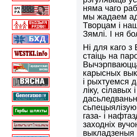
няма чаго раб
мы жадаем ад
Творцам і на
Зямлі. І ня б
Ні для каго з
стаіць на пар
Вычэрпваюцц
карысных выка
і рыхтуемся д
ліку, сілавых
дасьледваньні
сьпецыялізуюц
газа- і нафта
заходніх вучо
выкладзеныя і