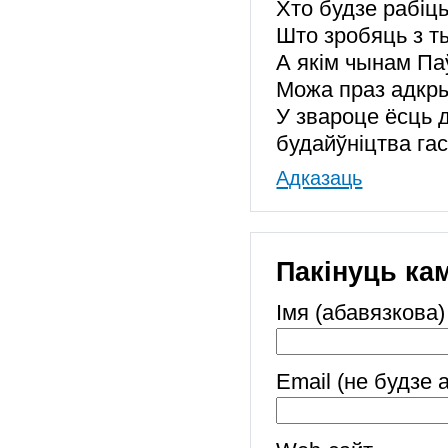
Хто будзе рабіц
Што зробяць з т
А якім чынам Па
Можа праз адкр
У звароце ёсць 
будайўніцтва гас
Адказаць
Пакінуць ка
Імя (абавязкова)
Email (не будзе 