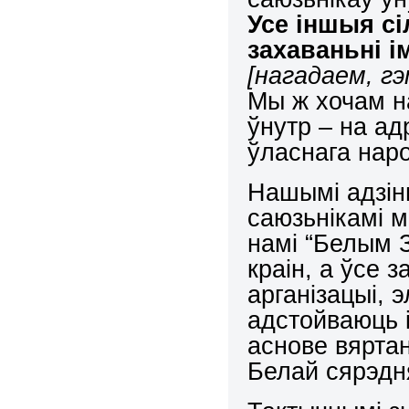
Усе іншыя сі
захаваньні і
[нагадаем, гэ
Мы ж хочам на
ўнутр – на а
ўласнага наро
Нашымі адзін
саюзьнікамі м
намі “Белым З
краін, а ўсе 
арганізацыі, э
адстойваюць 
аснове вярта
Белай сярэдн