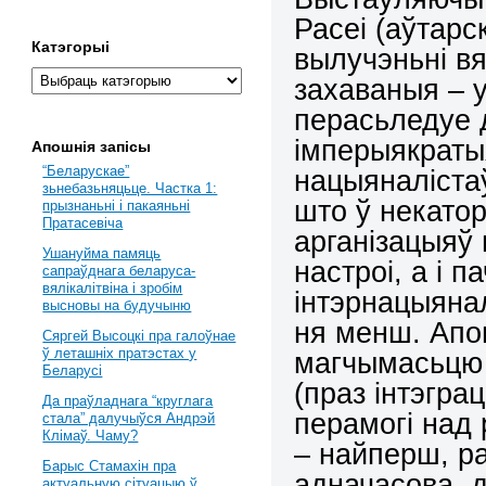
Расеі (аўтарс
Катэгорыі
вылучэньні вя
захаваныя – у
перасьледуе 
імперыякратыя
Апошнія запісы
“Беларускае”
нацыяналістаў
зьнебазьняцьце. Частка 1:
што ў некато
прызнаньні і пакаяньні
Пратасевіча
арганізацыяў 
Ушануйма памяць
настроі, а і
сапраўднага беларуса-
вялікалітвіна і зробім
інтэрнацыяна
высновы на будучыню
ня менш. Апо
Сяргей Высоцкі пра галоўнае
ў леташніх пратэстах у
магчымасьцю 
Беларусі
(праз інтэгра
Да праўладнага “круглага
перамогі над
стала” далучыўся Андрэй
Клімаў. Чаму?
– найперш, р
Барыс Стамахін пра
адначасова, д
актуальную сітуацыю ў