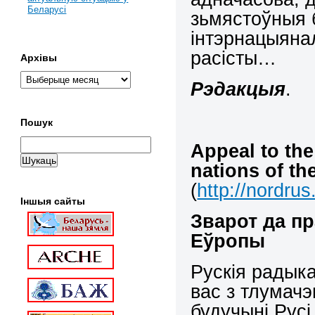
Беларусі
зьмястоўныя 
інтэрнацыянал
расісты…
Архівы
Рэдакцыя
.
Пошук
Appeal
to
the
nations
of
th
(
http://nordru
Іншыя сайты
Зварот да п
Еўропы
Рускія радык
вас з тлумачэ
будучыні Русі