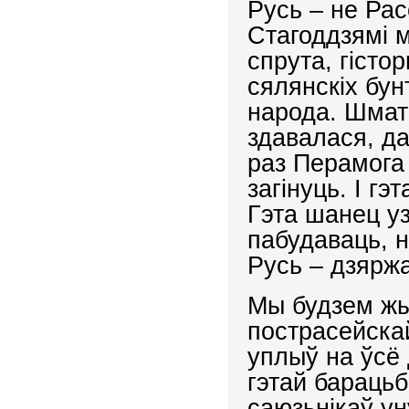
Русь – не Рас
Стагоддзямі м
спрута, гісто
сялянскіх бун
народа. Шмат
здавалася, д
раз Перамога 
загінуць. І г
Гэта шанец узя
пабудаваць, 
Русь – дзярж
Мы будзем жыц
пострасейска
уплыў на ўсё
гэтай бараць
саюзьнікаў ун