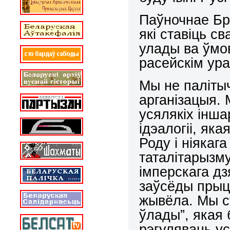
Паўночнае Бр
які ставіць с
улады ва ўмов
расейскім ур
Мы не паліты
арганізацыя. 
усялякіх інш
ідэалогіі, як
Роду і ніякаг
таталітарызму
імперскага дз
заўсёды прыці
жывёла. Мы су
ўлады”, якая 
рэгуляваць ус