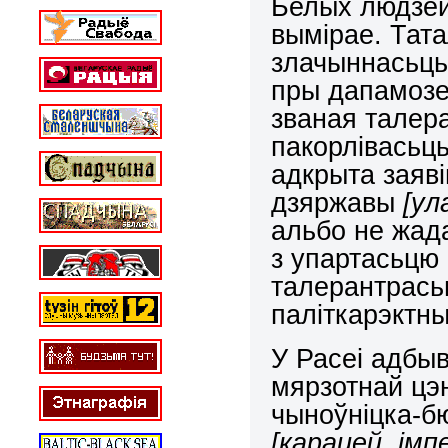
Белых людзей.
вымірае. Тата
злачыннасьць
пры дапамозе
званая талера
пакорлівасьц
адкрыта заяв
дзяржавы
[ул
альбо не жад
з упартасьцю
талерантрась
паліткарэктны
У Расеі адбыв
мярзотнай цэ
чыноўніцка-б
[карацей, імп