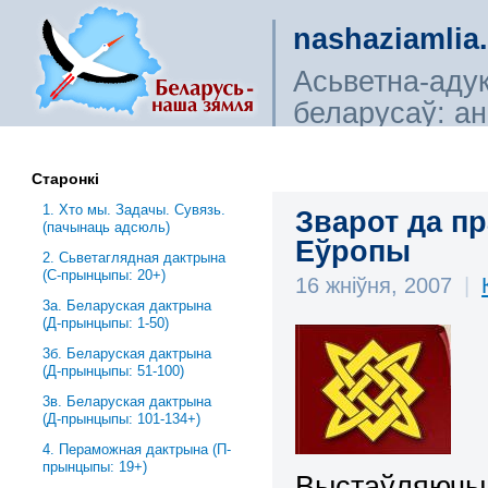
nashaziamlia
Асьветна-аду
беларусаў: ана
сьветагляды, і
Старонкі
1. Хто мы. Задачы. Сувязь.
Зварот да п
(пачынаць адсюль)
Еўропы
2. Сьветаглядная дактрына
(С-прынцыпы: 20+)
16 жніўня, 2007
|
3a. Беларуская дактрына
(Д-прынцыпы: 1-50)
3б. Беларуская дактрына
(Д-прынцыпы: 51-100)
3в. Беларуская дактрына
(Д-прынцыпы: 101-134+)
4. Пераможная дактрына (П-
прынцыпы: 19+)
Выстаўляючы 