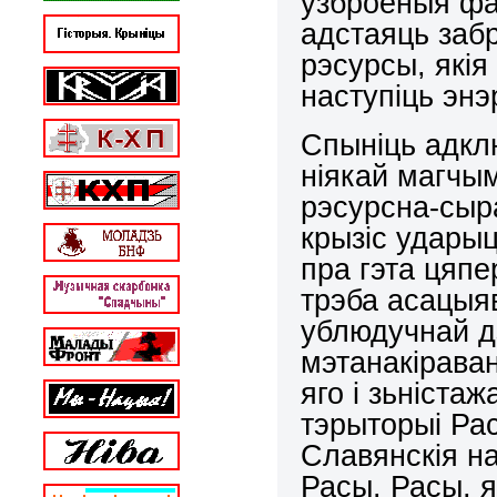
ўзброеныя фа
адстаяць заб
рэсурсы, якія
наступіць энэ
Спыніць адкл
ніякай магчым
рэсурсна-сыр
крызіс удары
пра гэта цяпе
трэба асацыяв
ублюдучнай 
мэтанакірава
яго і зьніста
тэрыторыі Рас
Славянскія н
Расы. Расы, 