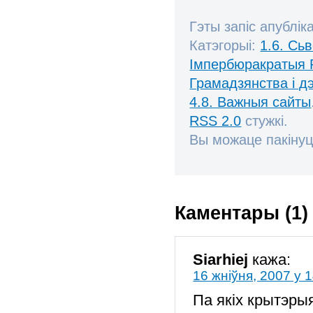
Гэты запіс апублік
Катэгорыі:
1.6. Сь
Імпербюракратыя 
Грамадзянства і д
4.8. Важныя сайты
RSS 2.0
стужкі.
Вы можаце пакінуц
Каментары (1)
Siarhiej
кажа:
16 жніўня, 2007 у 
Па якіх крытэры