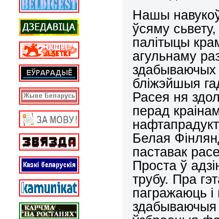
Нашы навукоў
ўсяму сьвету
палітыцы кра
агульнаму ра
здабываючых 
бліжэйшыя га
Расея ня здо
перад краінам
нафтапрадукт
Белая Фінлян
паставак расе
Проста ў адзі
трубу. Пра гэ
пагражаюць і
здабываючыя 