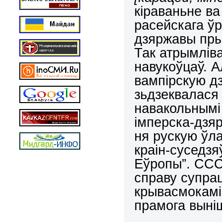
кіраваньне ва
расейскага ў
дзяржавы пры
Так атрымліва
навукоўцаў. 
вампірскую д
зьдзеквалася 
навакольнымі 
імперска-дзя
ня рускую ўл
краін-суседз
Еўропы”. ССС
справу супрац
крывасмокамі,
прамога выні