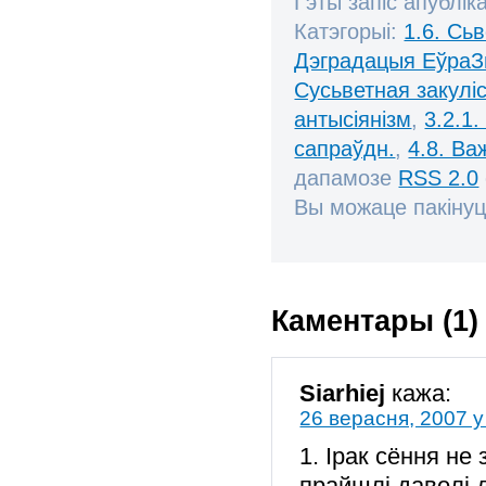
Гэты запіс апублік
Катэгорыі:
1.6. Сь
Дэградацыя ЕўраЗ
Сусьветная закулі
антысіянізм
,
3.2.1.
сапраўдн.
,
4.8. В
дапамозе
RSS 2.0
Вы можаце пакінуц
Каментары (1)
Siarhiej
кажа:
26 верасня, 2007 у
1. Ірак сёння не
прайшлі даволі 