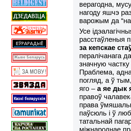
верагодна, мус
нагоду яшчэ раз
варожым да “на
Усе
ідэалагічны
расстаўленыя п
за кепскае ста
пералічанага да
значную частку
Праблема, аднак
погляд, а ў тым
яго –
а яе дык 
правоў чалавека
права ўмяшаль
паўсюль і ў люб
татальнай пагар
міжнароднае п