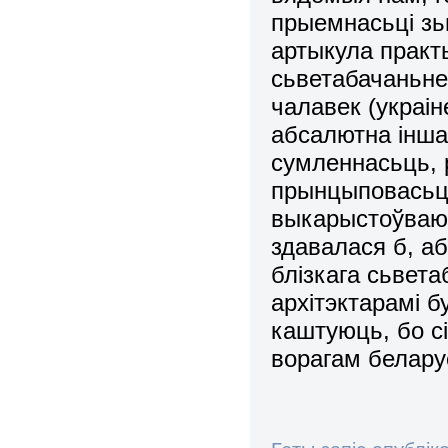
прыемнасьці зь
артыкула прак
сьветабачаньнем
чалавек (украін
абсалютна іншаг
сумленнасьць, 
прынцыповасьць,
выкарыстоўваюц
здавалася б, а
блізкага сьвета
архітэктарамі 
каштуюць, бо с
ворагам белару