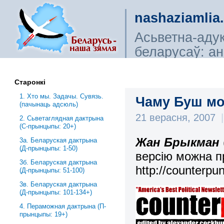
nashaziamlia
Асьветна-аду
беларусаў: ана
сьветагляды, і
Старонкі
1. Хто мы. Задачы. Сувязь.
Чаму Буш мо
(пачынаць адсюль)
21 верасня, 2007
|
2. Сьветаглядная дактрына
(С-прынцыпы: 20+)
Жан Брыкман
3a. Беларуская дактрына
(Д-прынцыпы: 1-50)
версію можна п
3б. Беларуская дактрына
http://counterp
(Д-прынцыпы: 51-100)
3в. Беларуская дактрына
(Д-прынцыпы: 101-134+)
4. Пераможная дактрына (П-
прынцыпы: 19+)