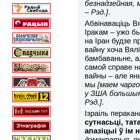
безнадзейная, 
– Рэд.]
.
Абвінаваціць В
Іракам – ужо б
на Іран будзе 
вайну хоча Вял
бамбаваньне, а
самой справе н
вайны – але яны
мы
[маем чарго
у ЗША большыя
Рэд.]
.
Ізраіль перака
сутнасьці, тат
апазіцыі ў ім н
дэмакратыя, як