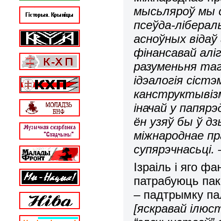
мысьляроў мы 
псеўда-ліберал
асноўных відаў
фінансавай аліг
разуменьня таг
ідэалогія сістэ
канструктывіз
іначай у папяр
ён узяў бы ў дз
міжнароднае пра
супярэчнасьці. 
Ізраіль і яго ф
патрабуюць пак
– падтрымку па
[яскравай ілюс