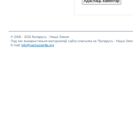
© 2006 - 2026 Беларусь - Наша Зямля.
Пад час выкарыстаньня матэрыялаў сайта спасылка на "Беларусь - Наша Зямл
E-mail:
info@nashaziamlia.org