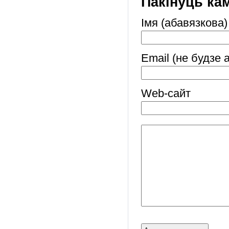
Пакінуць ка
Імя (абавязкова)
Email (не будзе 
Web-cайт