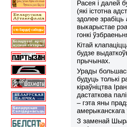
Расея і далей 
(які істотна ад
здолее зрабіць 
выкарыстае рэа
гонкі ўзбраеньн
Кітай клапаціц
будзе выдаткоў
прычынах.
Урады большасьц
будуць толькі 
кіраўніцтва Іра
дастаткова пал
– гэта яны пра
амерыканскага 
З заменай Шыра