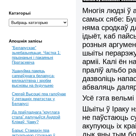
Многія людзі ў
Катэгорыі
самых сябе: Буш
няма сродкаў дл
ідыёт, каб пайс
Апошнія запісы
розныя аргумент
“Беларускае”
шыіты перарэж
зьнебазьняцьце. Частка 1:
прызнаньні і пакаяньні
арміі. Калі ён 
Пратасевіча
праліў альбо ра
Ушануйма памяць
сапраўднага беларуса-
дазволіць напас
вялікалітвіна і зробім
абваляць даляр.
высновы на будучыню
Сяргей Высоцкі пра галоўнае
Усё гэта вельмі
ў леташніх пратэстах у
Беларусі
Шыіты ў Іраку н
Да праўладнага “круглага
не паўстаюць с
стала” далучыўся Андрэй
Клімаў. Чаму?
акупуюць іх кра
Барыс Стамахін пра
дык яны тым бо
актуальную сітуацыю ў