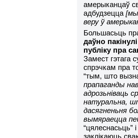
амерыканцаў св
адбудзецца
[мы
веру ў амерыкан
Большасьць пра
даўно пакіну
публіку пра с
Замест гэтага 
спрэчкам пра то
“тым, што выз
прапаганды нав
адрозьніваць с
натуральна, шт
дасягненьня б
вымяраецца пе
“цялеснасьць” і 
заклікаюць сва