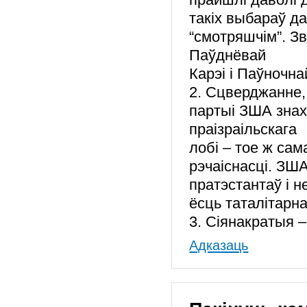
такіх выбараў д
“смотряшчім”. Зв
Паўднёвай
Карэі і Паўночна
2. Сцверджанне,
партыі ЗША зна
праізраільскага
лобі – тое ж са
рэчаіснасці. ЗШ
пратэстантаў і н
ёсць таталітарна
3. Сіянакратыя – 
Адказаць