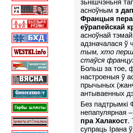
зьнішчэньня таг
асноўным
з да
Францыя пера
еўрапейскай 
асноўнай тэмай 
адзначалася ў 
тым, хто перш
стаўся французк
Больш за тое, 
настроеныя ў а
прычыных (жанч
антываенных дэ
Без падтрымкі Ф
непапулярная 
пра Халакост
.
супраць Ірана 