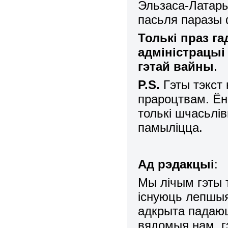
Эльзаса-Латары
пасьля паразы 
Толькі праз г
адміністрацы
гэтай вайны
.
P.S.
Гэты тэ
кст
прароцтвам. Ён
толькі шчасьлі
памыліцца.
Ад рэдакцыі
:
Мы лічым гэты 
існуюць лепшыя
адкрыта падаюц
вядомыя нам, г