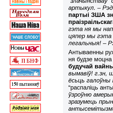
“злачынстваў” 
артыкул. – Рэд
партыі ЗША з
праізраільскаг
гэта ня мы нап
цяпер мы гэта 
легальныя! – Р
Антываенны рух 
ня будзе моцн
будучай вайны
вымавіў! г.зн,
ёсьць галоўны 
“распаліць ант
ўзроўню амеры
зразумець прын
антысемітызмам