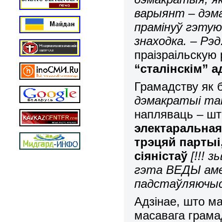
варыянт – дэм
прамінуў гэтую
знаходка. – Рэд
праізраільскую 
“сталінскім” 
Грамадству як
дэмакратыі так 
напляваць – шт
электаральная
трэцяй партыі,
сіяністаў
[!!! 
гэта ВЕДЫ амер
падстаўляючыся
Адзінае, што ма
масавага грама