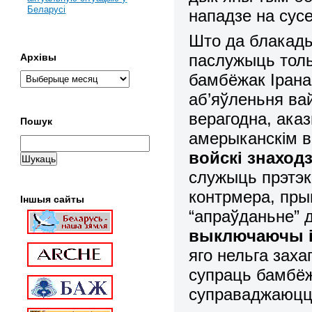
Беларусі
нападзе на сус
Што да блакады 
паслужыць тол
Архівы
бамбёжак Ірана
аб’яўленьня ва
верагодна, ака
Пошук
амерыканскім в
войскі знаход
служыць прэтэк
контрмера, пры
Іншыя сайты
“апраўданьне”
выключаючы і
яго нельга заха
супраць бамбёж
суправаджаюцца