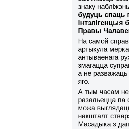
знаку набліжэн
будуць спаць 
інтэлігенцыя 
Правы Чалаве
На самой справ
артыкула мерка
антываенага рух
змагацца супра
а не разважаць 
яго.
А тым часам не
разальецца па с
можа выглядаць
накшталт стварэ
Масадыка з дап