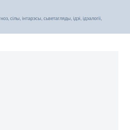
, сілы, інтарэсы, сьветагляды, ідэі, ідэалогіі,