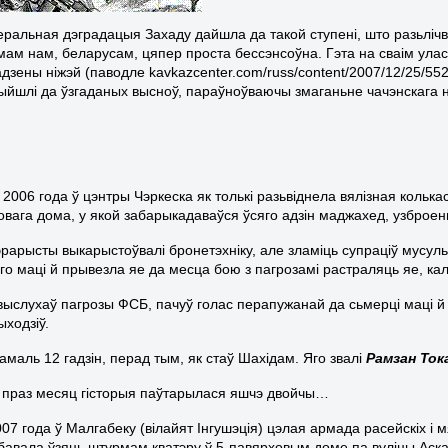
еральная дэградацыя Захаду дайшла да такой ступені, што разьлічва
мам нам, беларусам, цяпер проста бессэнсоўна. Гэта на сваім ул
адзены ніжэй (паводле kavkazcenter.com/russ/content/2007/12/25/55
ыйшлі да ўзгаданых высноў, параўноўваючы змаганьне чачэнскага 
 2006 года ў цэнтры Чэркеска як толькі разьвіднела вялізная кольк
овага дома, у якой забарыкадаваўся ўсяго адзін маджахед, узброены
тэрарысты выкарыстоўвалі бронетэхніку, але зламіць супраціў мусул
яго маці й прывезла яе да месца бою з пагрозамі растраляць яе, кал
ыслухаў пагрозы ФСБ, пачуў голас перапужанай да сьмерці маці й т
ыходзіў.
амаль 12 гадзін, перад тым, як стаў Шахідам. Яго звалі
Рамзан Ток
праз месяц гісторыя паўтарылася яшчэ двойчы…
007 года ў Малгабеку (вілайят Інгушэція) цэлая армада расейскіх
бавала ўзяць штурмам кватэру ў 5-павярховым доме па вуліцы Аска