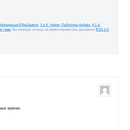
 Дэградацыя ЕўраЗьвязу
,
3.4.4. Чачня, Паўночны Каўказ
,
4.1.4.
ая тэма
. Вы можаце сачыць за каментарамі пры дапамозе
RSS 2.0
шых краінах.