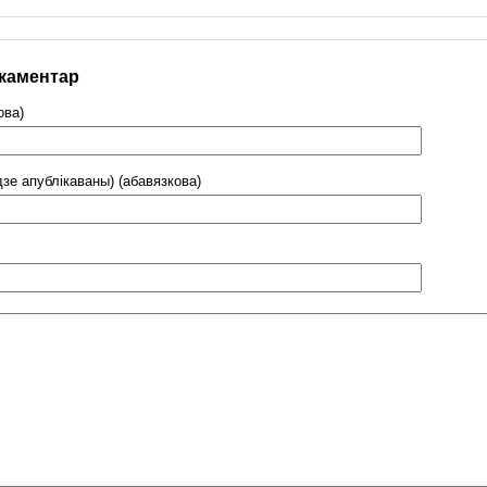
 каментар
ова)
дзе апублікаваны) (абавязкова)