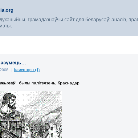
ia.org
укацыйны, грамадазнаўчы сайт для беларусаў: аналіз, прагноз
мэты.
 зразумець…
 2008
|
Каментары (1)
ажылаў
,
былы палітвязень, Краснадар