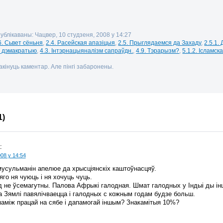
публікаваны: Чацвер, 10 студзеня, 2008 у 14:27
6. Сьвет сёньня
,
2.4. Расейская апазіцыя
,
2.5. Прыглядаемся да Захаду
,
2.5.1.
а дэмакратыю
,
4.3. Інтэрнацыяналізм сапраўдн.
,
4.9. Тэрарызм?
,
5.1.2. Ісламск
кінуць каментар. Але пінгі забаронены.
1)
:
08 у 14:54
мусульманін апелюе да хрысціянскіх каштоўнасцяў.
яго ня чуюць і ня хочуць чуць.
д не ўсемагутны. Палова Афрыкі галодная. Шмат галодных у Індыі ды ін
а Зямлі павялічваецца і галодных с кожным годам будзе больш.
паміж працай на сябе і дапамогай іншым? Знакамітыя 10%?