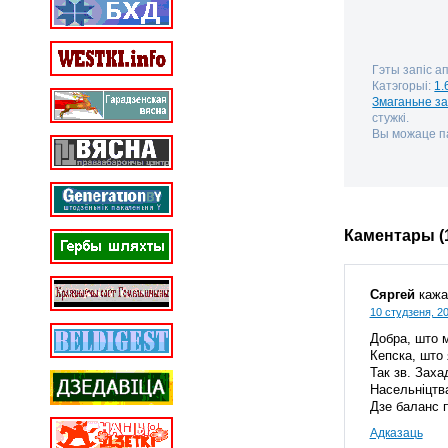
Гэты запіс а
Катэгорыі:
1.
Змаганьне з
стужкі.
Вы можаце па
Каментары (
Сяргей
кажа
10 студзеня, 20
Добра, што 
Кепска, што 
Так зв. Заха
Насельніцтв
Дзе баланс 
Адказаць