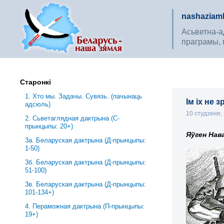
nashaziaml
Асьветна-ад
праграмы, 
Старонкі
1. Хто мы. Задачы. Сувязь. (пачынаць
Ім іх не
адсюль)
10 студзеня,
2. Сьветаглядная дактрына (С-
прынцыпы: 20+)
Яўген Нав
3a. Беларуская дактрына (Д-прынцыпы:
1-50)
3б. Беларуская дактрына (Д-прынцыпы:
51-100)
3в. Беларуская дактрына (Д-прынцыпы:
101-134+)
4. Пераможная дактрына (П-прынцыпы:
19+)