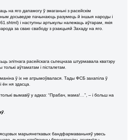
ць на яго дапамогу ў змаганьні з расейскім
асным досьведзе пачынаюць разумець й іншыя народы і
261.shtml) і наступны артыкулы належаць аўтарам, якія
народа за сваю свабоду з рэакцыяй Захаду на яго.
асьць элітнага расейскага сьпецназа штурмавала кватэру
 толькі аўтаматам і пісталетам.
ьманіна ў іх не атрымоўвалася. Тады ФСБ захапіла ў
і ён ня здасца.
олькі вымавіў у адказ: “Прабач, мама!…”, – і больш на
аў
.
 і мясцовых марыянеткавых бандфармаваньняў увесь
нава, выкарыстоўваючы бронетэхніку, агнямёты,