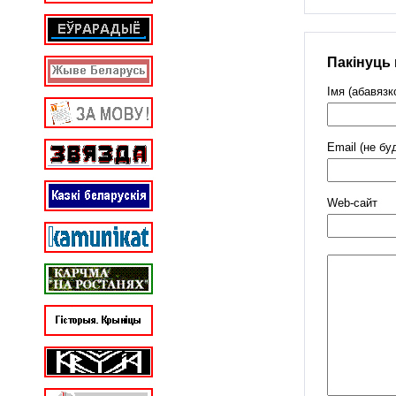
Пакінуць
Імя (абавязк
Email (не бу
Web-cайт