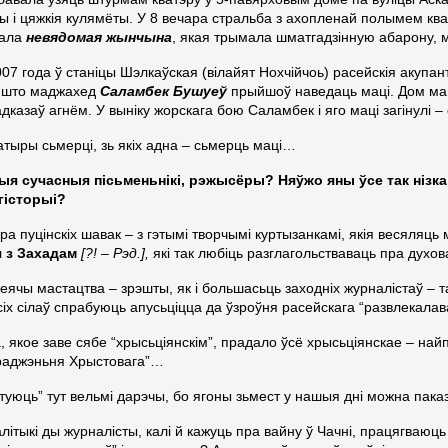
ы і цяжкія кулямёты. У 8 вечара стральба з ахопленай полымем кв
тала
невядомая жынчына
, якая трымала шматгадзінную абарону, м
007 года ў станіцы Шэлкаўская (вілайят Нохчійчоь) расейскія акупа
, што маджахед
Саламбек Бушуеў
прыйшоў наведаць маці. Дом мац
дказаў агнём. У выніку жорскага бою Саламбек і яго маці загінулі – 
чатыры сьмерці, зь якіх адна – сьмерць маці…
я сучасныя пісьменьнікі, рэжысёры? Няўжо яны ўсе так нізка п
гісторыі?
ра пуцінскіх шавак – з гэтымі творчымі куртызанкамі, якія весяляць
 з Захадам
[?! – Рэд.],
які так любіць разглагольстваваць пра духова
еячы мастацтва – зрэшты, як і большасьць заходніх журналістаў – т
усіх сілаў спрабуюць апусьціцца да ўзроўня расейскага “развлекала
, якое заве сябе “хрысьціянскім”, прадало ўсё хрысьціянскае – най
раджэньня Хрыстовага”…
туюць” тут вельмі дарэчы, бо ягоны зьмест у нашыя дні можна пака
літыкі ды журналісты, калі й кажуць пра вайну ў Чачні, працягваюц