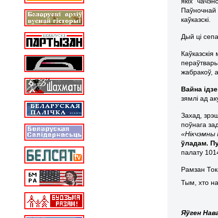
якіх “чачэн
Паўночнай А
каўказскі.
Дый ці сеп
Каўказскія
пераўтварыл
жабракоў, а
Вайна ідз
зямлі ад а
Захад, зрэ
поўнага за
«Нікчэмны
ўладам. Пу
палату 101
Рамзан Ток
Тым, хто н
Яўген Нав