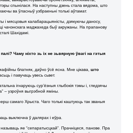
атэры спынілася. На наступны дзень стала вядома, што
аючы ва ўласныў узбраеньні толькі аўтамат.
нты і мясцовыя калабарацыяністы, дзякуючы даносу,
і чачэнскага маджахеда быў акружаны. На прапанову
сталі Шахідамі.
алі? Чаму ніхто зь іх не зьвярную ўвагі на гэтыя
 мафійны блатняк, даўно ўсё ясна. Мне цікава,
што
сьць і павучаць увесь сьвет.
атальна ігнаруюць сур’ёзныя глыбокія тэмы і, гледзячы
ва” – узроўня выгрэбной яміны.
перш самаго Хрыста. Чаго толькі каштуюць так званыя
заць выключна ў далярах і еўра.
ь называць яе “сепаратысцкай”. Прачніцеся, панове. Пра