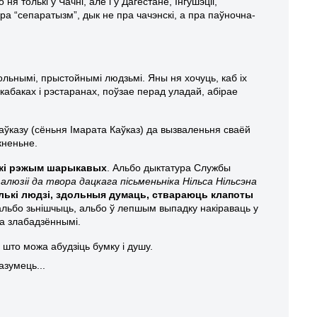
я толькі ў Чачні, але і ў Дагестане, Інгушэціі,
пра “сепаратызм”, дык не пра чачэнскі, а пра паўночна-
льнымі, прыстойнымі людзьмі. Яны ня хочуць, каб іх
 кабаках і рэстаранах, поўзае перад уладай, абірае
аўказу (сёньня Імарата Каўказ) да вызваленьня сваёй
кненьне.
скі рэжым шарыкавых
. Альбо дыктатура Службы
 алюзіі да твора дацкага пісьменьніка Нільса Нільсэна
лькі людзі, здольныя думаць, ствараюць клапоты
альбо зьнішчыць, альбо ў лепшым выпадку накіраваць у
ца злабадзённымі.
 што можа абудзіць бумку і душу.
азумець..
.