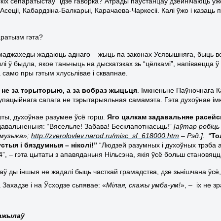
скіх сепаратыстаў” ідзе гаворка? Атрады паўстанцаў дзейнічаюць ужо н
сеціі, Кабардзіна-Балкарыі, Карачаева-Чаркесіі. Калі ўжо і казаць 
аратызм гэта?
 маджахеды жадаюць аднаго – жыць па законах Усявышняга, быць во
і ў быдла, якое таньчыць на дыскатэках зь “цёлкамі”, напіваецца ў
 само пры гэтым хлусьлівае і сквапнае.
е не за тэрыторыю, а за вобраз жыцьця
. Імкненьне Паўночнага К
купацыйнага сапага не тэрытарыяльная самамэта. Гэта духоўнае ім
шты, духоўнае разумее ўсё горш.
Яго цалкам задавальняе расей
давальненьня: “Вясельле! Забава! Бесклапотнасьць!”
[аўтар робіць
 музыка»;
http://zverolovlev.narod.ru/misc_sf_618000.htm
– Рэд.].
“
То
стыя і бяздумныя – ніколі!”
“Людзей разумных і духоўных трэба 
4”, – гэта цытаты з апавяданьня Нільсэна, якія ўсё больш становяц
аў ды іншыя не жадалі быць часткай грамадства, дзе зьнішчана ўсё,
а Захадзе
і на Ўсходзе сьпявае: «
М
і
лая, скаж
ы
умба-ум!
»
, –
іх
не
зр
ажылаў