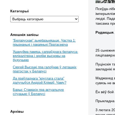
Псеўда-ліб
Катэгорыі
імперыяліз
людзі. Пад
таксама пр
Рэдакцыя
.
Апошнія запісы
“Беларускае” зьнебазьняцьце. Частка 1:
прызнаньні і пакаяньні Пратасевіча
25 сьнежня
Ушануйма памяць сапраўднага беларуса-
пяціпавярх
вялікалітвіна і зробім высновы на
будучыню
Пуцінскія 
Сяргей Высоцкі пра галоўнае ў леташніх
закладнікі 
пратэстах у Беларусі
Маджахед в
Да праўладнага “круглага стала”
далучыўся Андрэй Клімаў. Чаму?
сувязь не в
Барыс Стамахін пра актуальную
Ён вёў бой 
сітуацыю ў Беларусі
Прыкладна 
3 лютага 2
Архівы
вечар спра