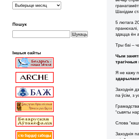
гранатамёт
Шахідам с
5 лютага 2
Пошук
пранюхалі
здацца ён а
Тры баі – 
Іншыя сайты
Чым заняты
трагічныя 
Я не кажу п
здарылася
Заходнія дз
па ўсім, з 
Грамадства
“сьвяты на
Слова “каш
Заходнія па