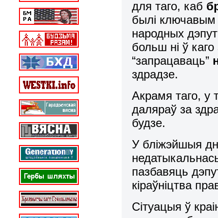
для таго, каб
б
былі ключавым 
народных дэпута
больш ні ў каго
“запрацаваць”
здрадзе.
Акрамя таго, у 
даляраў за здр
будзе.
У бліжэйшыя дн
недатыкальнась
пазбавяць дэпу
кіраўніцтва пр
Сітуацыя ў краі