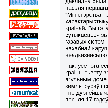
дакладна была 
пасьля першага
“Міністэрства т
характарыстыку
краінай. Вы гэт
сутыкаецеся зь
газавых сістэм
нахабнай карупц
неадказнасьцю
Так, усё гэта ё
краіны сьвету з
агульным доме 
землятрусаў і 
і не дурнейшыя
пасьля 17 гадоў