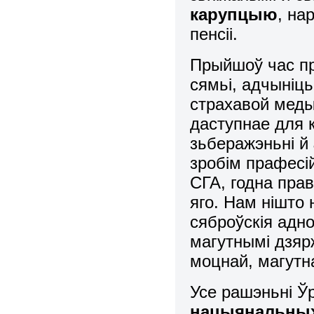
карупцыю
, на
пенсіі.
Прыйшоў час пр
сямьі, адчыніц
страхавой меды
даступнае для 
зьберажэньні й
зробім прафесі
СГА, годна прав
яго. Нам нішто
сяброўскія адно
магутнымі дзяр
моцнай, магутн
Усе рашэньні Ў
нацыянальных