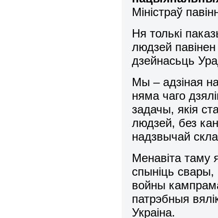
Міністраў паві
Ня толькі пака
людзей павінен
дзейнасьць Ура
Мы – адзіная на
няма чаго дзял
задачы, якія ст
людзей, без кан
надзвычай скла
Менавіта таму 
спыніць свары, 
войны кампрама
патрэбныя вялі
Украіна.