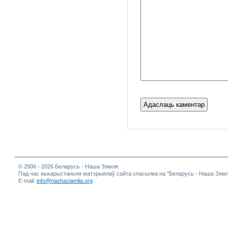
© 2006 - 2026 Беларусь - Наша Зямля.
Пад час выкарыстаньня матэрыялаў сайта спасылка на "Беларусь - Наша Зямл
E-mail:
info@nashaziamlia.org