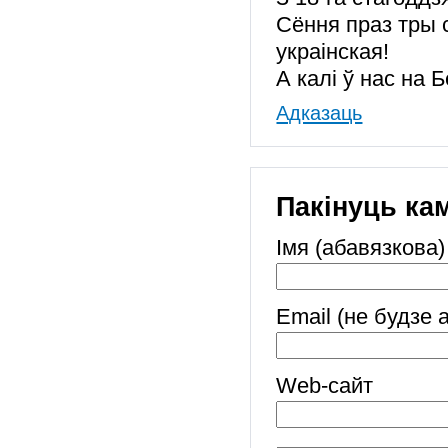
Сёння праз тры 
украінская!
А калі ў нас на 
Адказаць
Пакінуць ка
Імя (абавязкова)
Email (не будзе 
Web-cайт