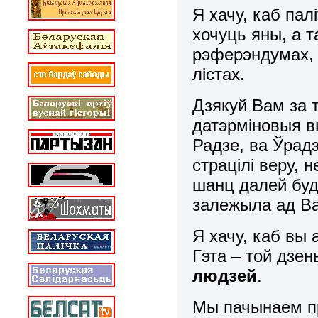
Я хачу, каб пал
хочуць яны, а т
рэферэндумах, н
лістах.
Дзякуй Вам за 
датэрміновыя вы
Радзе, ва Ўрадз
страцілі веру, н
шанц далей буда
залежыла ад Ва
Я хачу, каб вы
Гэта – той дзен
людзей
.
Мы пачынаем пр