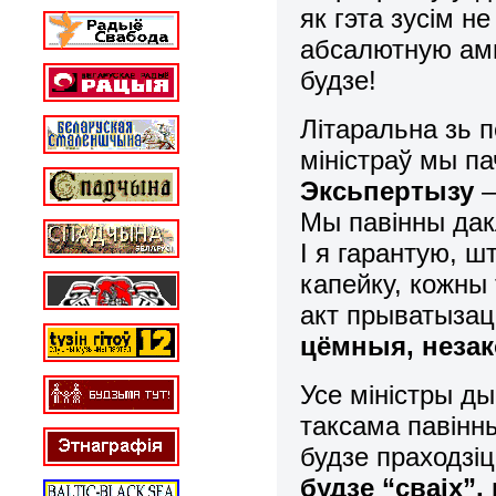
як гэта зусім н
абсалютную амн
будзе!
Літаральна зь 
міністраў мы п
Эксьпертызу
–
Мы павінны да
І я гарантую, 
капейку, кожны
акт прыватызац
цёмныя, неза
Усе міністры ды
таксама павінн
будзе праходзі
будзе “сваіх”