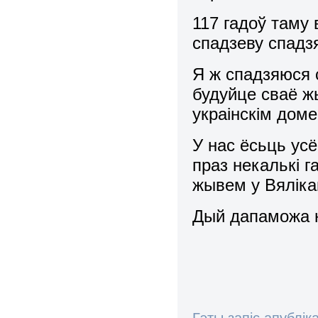
117 гадоў таму 
спадзеву спадз
Я ж спадзяюся 
будуйце сваё ж
украінскім доме
У нас ёсьць ус
праз некалькі 
жывем у Вяліка
Дый дапаможа 
Гэты запіс апублік