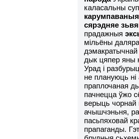
каласальны суп
карумпаваныя
сярэдняе зьв
прадажныя
эк
мільёны даляра
дэмакратычнай 
дык цяпер яны 
Урад і разбуры
не плануюць ні
праплочаная ды
пачнецца ўжо сё
верыць чорнай 
ачышчэньня, ра
пасьпяховай кр
прапаганды. Гэ
брудныя сьхемы