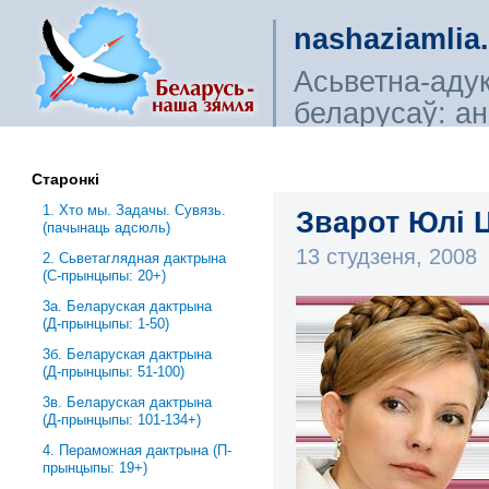
nashaziamlia
Асьветна-аду
беларусаў: ана
сьветагляды, і
Старонкі
1. Хто мы. Задачы. Сувязь.
Зварот Юлі Ц
(пачынаць адсюль)
13 студзеня, 2008
2. Сьветаглядная дактрына
(С-прынцыпы: 20+)
3a. Беларуская дактрына
(Д-прынцыпы: 1-50)
3б. Беларуская дактрына
(Д-прынцыпы: 51-100)
3в. Беларуская дактрына
(Д-прынцыпы: 101-134+)
4. Пераможная дактрына (П-
прынцыпы: 19+)