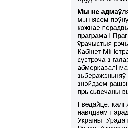
Мы не адмаўля
мы нясем поўну
кожнае перадв
праграма і Праг
ўрачыстыя рэчы
Кабінет Міністр
сустрэча з гал
абмеркавалі ма
зьберажэньняў 
знойдзем рашэн
прысьвечаны в
І ведайце, калі
навядзем парад
Украіны, Урада