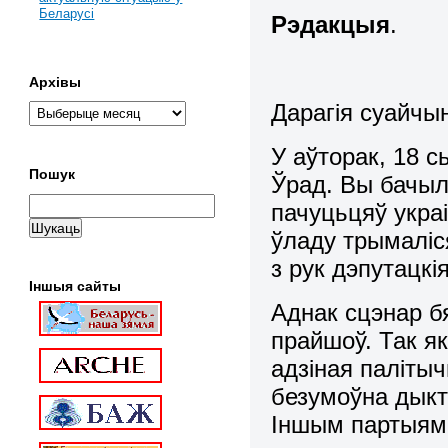
Беларусі
Рэдакцыя
.
Архівы
Дарагія суайчын
У аўторак, 18 
Пошук
Ўрад. Вы бачыл
пачуцьцяў украі
ўладу трымаліся
з рук дэпутацкі
Іншыя сайты
Аднак сцэнар б
прайшоў. Так як
адзіная палітыч
безумоўна дыкт
Іншым партыям 