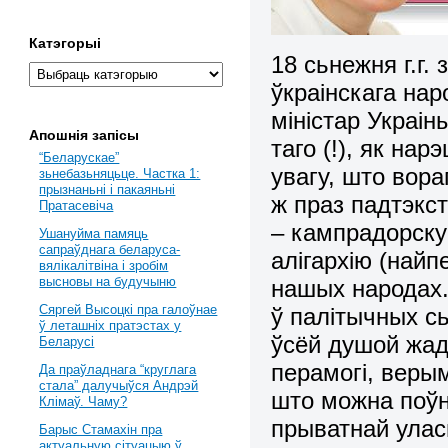
Катэгорыі
18 сьнежня г.г.
ўкраінскага на
міністар Украін
Апошнія запісы
таго (!), як н
“Беларускае”
увагу, што вора
зьнебазьняцьце. Частка 1:
прызнаньні і пакаяньні
ж праз падтэкст
Пратасевіча
– кампрадорску
Ушануйма памяць
сапраўднага беларуса-
алігархію (найп
вялікалітвіна і зробім
высновы на будучыню
нашых народах.
Сяргей Высоцкі пра галоўнае
ў палітычных с
ў леташніх пратэстах у
ўсёй душой жад
Беларусі
перамогі, веры
Да праўладнага “круглага
стала” далучыўся Андрэй
што можна поўн
Клімаў. Чаму?
прыватнай улас
Барыс Стамахін пра
актуальную сітуацыю ў