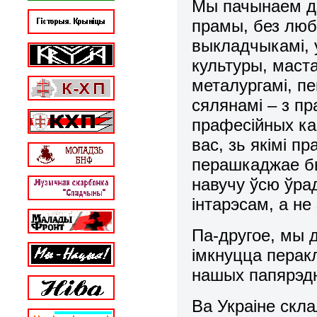
Мы пачынаем дз
прамы, без любы
выкладчыкамі, 
культуры, маста
металургамі, пе
сялянамі – з пр
прафесійных ка
вас, зь якімі 
перашкаджае бы
навучу ўсю ўр
інтарэсам, а н
Па-другое, мы д
імкнуцца перакл
нашых папярэдн
Ва Украіне скл