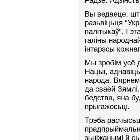
Радзе. Адзінств
Вы ведаеце, шт
разьвіцьця “Укр
палітыкаў”. Гэ
галіны народнай
інтарэсы кож
Мы зробім усё 
Нацыі, аднавіц
народа. Вярнем
да сваёй Зямлі.
бедства, яна б
прыгажосьці.
Трэба расчысьц
прадпрыймальні
зьніжанымі й с