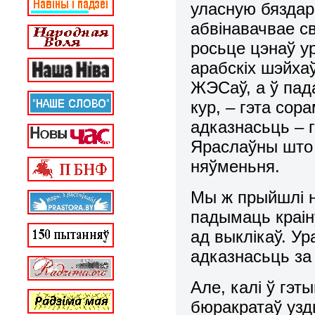
уласную бяздар
абвінавачвае св
росьце цэнаў у
арабскіх шэйхаў
ЖЭСаў, а ў пад
кур, – гэта сор
адказнасьць – г
Яраслаўны што 
няўменьня.
Мы ж прыйшлі не
падымаць краіну
ад выклікаў. Ура
адказнасьць за 
Але, калі ў гэт
бюракратаў узд