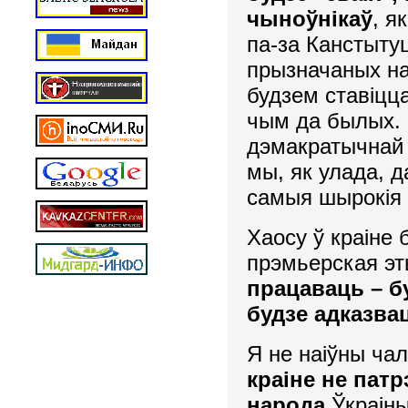
чыноўнікаў
, я
па-за Канстытуц
прызначаных н
будзем ставіцц
чым да былых. 
дэмакратычнай
мы, як улада, д
самыя шырокія
Хаосу ў краіне 
прэмьерская эт
працаваць – бу
будзе адказва
Я не наіўны ча
краіне не пат
народа
Ўкраіны