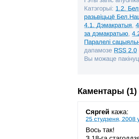
Катэгорыі:
1.2. Бе
разьвіцьцё Бел.Нац
4.1. Дэмакратыя
,
4
за дэмакратыю
,
4.
Паралелі сацыяль
дапамозе
RSS 2.0
Вы можаце пакінуц
Каментары (1)
Сяргей
кажа:
25 студзеня, 2008 
Вось так!
З 18-га стагоддз