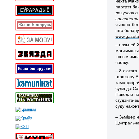
нехта
Макс
партрэт бан
лозунгов о
завладеть
чывона-белы
што белару
www.gazeta
– пазьней 
магчымасьц
іншым чына
частку.
– 8 лютага 
гарнізону 
камандзіра
судзьдзі С
Паводле па
студэнта-в
суду након
– Зьміцер 
Цэнтральна