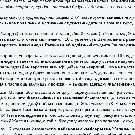
ой час, калі ў Беларусі ўсталюецца нармальная ўлада, усе адказн
і адміністрацыі, суддзі – таксама будуць “адлічаныя” са сваіх паса
адаў скаргу ў суд на адміністрацыю ВНУ, патрабуючы аднавіць яго 
ызнала правільным адлічэньне студэнта-выдатніка з трэцяга курсу у
 абскардзіў і гэтае рашэньне. У касацыйнай скарзе ў абласны суд Ж
тва падчас ягонага адлічэньня. І 16 студзеня суд Цэнтральнага ра
версітэту
Аляксандра Рагачова
аб адлічэньні студэнта “за парушэ
істрацыя універсітэта і гомельскія цяперцы не супакоіліся. 18 студ
азгляду пытаньня аб знаходжаньні ва ўніверсітэце ў сувязі з наяўн
зеле кадраў універсітэта яму афіцыйна пацьвердзілі, што на падста
га года студэнту будзе налічаная стыпендыя.
«Адкуль такі пос
ь
пех,
Мабыць, мяне хочуць хутчэй аднавіць, каб зноў адлічыць за якое-н
шчэ паспеюць заклікаць у войска», – выказаў здагадку Жалезнічэнка
алася. Міліцыя абвінаваціла хлопца ў “нецензурнай лаянцы”
[як гэта
а ў тым, што Жалезьнічэнка ня мае звычкі брыдкасловіць, акрамя т
цыянт, які праязджаў побач на машыне, а Жалезьнічэнка ў гэты час
аб прафкам Гомельскага дзяржаўнага ўніверсітэта сямю галасамі с
ВНУ.
І гэта нягледзячы на тое, што хлопец упэўніваў прысутных, што 
длічыў Жалезьнічэнку
, а той зьбіраўся ў чарговы раз падаваць у суд.
го, 17 студзеня ў гомельскім
вайсковым камісарыяце
Жалезьнічэн
а прызыўны пункт для праходжаньня службы ў войску. «Раней мяне ў 