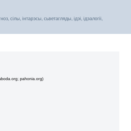
, сілы, інтарэсы, сьветагляды, ідэі, ідэалогіі,
aboda.org;
pahonia.org)