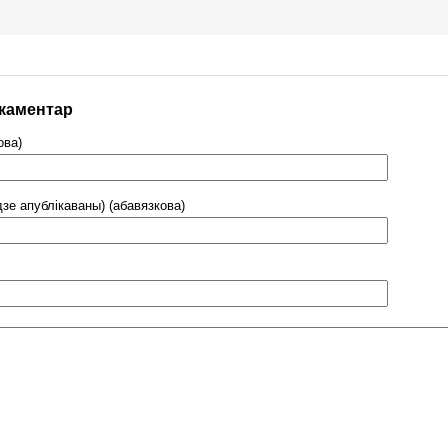
 каментар
ова)
дзе апублікаваны) (абавязкова)