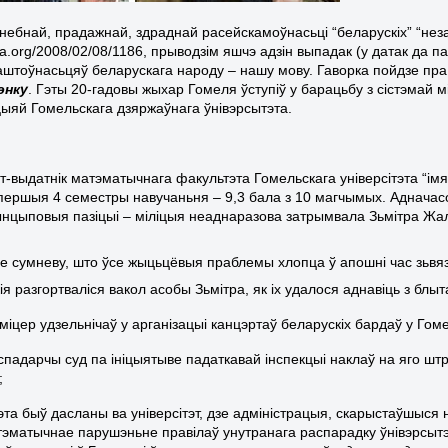
небнай, прадажнай, здраднай расейскамоўнасьці “беларускіх” “неза
ia.org/2008/02/08/1186, прыводзім яшчэ адзін выпадак (у датак да 
аштоўнасьцяў беларускага народу – нашу мову. Гаворка пойдзе пра
энку
. Гэты 20-гадовы жыхар Гомеля ўступіў у барацьбу з сістэмай м
цыяй Гомельскага дзяржаўнага ўнівэрсытэта.
нт-выдатнік матэматычнага факультэта Гомельскага універсітэта “і
першыя
4 с
е
м
е
стры
навучаньня –
9,3 бала з 10 магчымых.
Адначасов
нцыповыя пазіцыі – міліцыя неаднаразова затрымвала Зьмітра Жа
ае сумневу, што ўсе жыцьцёвыя праблемы хлопца ў апошні час зьвяз
кія разгортваліся вакол асобы Зьмітра, як іх удалося аднавіць з б
міцер удзельнічаў у арганізацыі канцэртаў беларускіх бардаў у Гоме
гаспадарчы суд па ініцыятыве падаткавай інспекцыі наклаў на яго 
;
гэта быў дасланы ва універсітэт, дзе адміністрацыя, скарыстаўшыся 
стэматычнае парушэньне правілаў унутранага распарадку ўнівэрсытэ