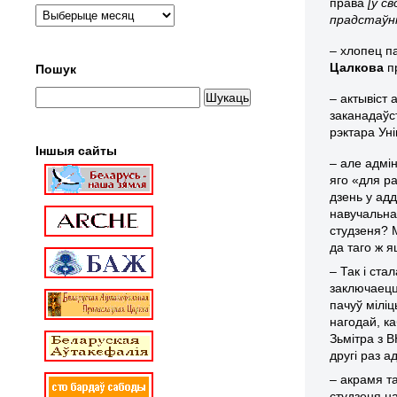
права
[у св
прадстаўнік
– хлопец п
Цалкова
пр
Пошук
– актывіст
заканадаўс
рэктара Уні
Іншыя сайты
– але адмін
яго «для р
дзень у адд
навучальна
студзеня? 
да таго ж я
– Так і ст
заключаецц
пачуў мілі
нагодай, к
Зьмітра з 
другі раз а
– акрамя та
студзеня н