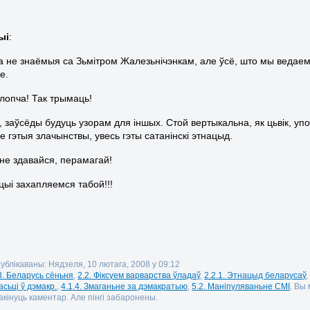
ыі
:
а не знаёмыя са Зьмітром Жалезьнічэнкам, але ўсё, што мы ведаем 
е.
лопча! Так трымаць!
ы, заўсёды будуць узорам для іншых. Стой вертыкальна, як цьвік, уп
е гэтыя злачынствы, увесь гэты сатанінскі этнацыд.
не здавайся, перамагай!
цыі захапляемся табой!!!
публікаваны: Нядзеля, 10 лютага, 2008 у 09:12
3. Беларусь сёньня
,
2.2. Фіксуем варварства ўладаў
,
2.2.1. Этнацыд беларусаў
сьці ў дэмакр.
,
4.1.4. Змаганьне за дэмакратыю
,
5.2. Маніпуляваньне СМІ
. Вы
кінуць каментар. Але пінгі забаронены.