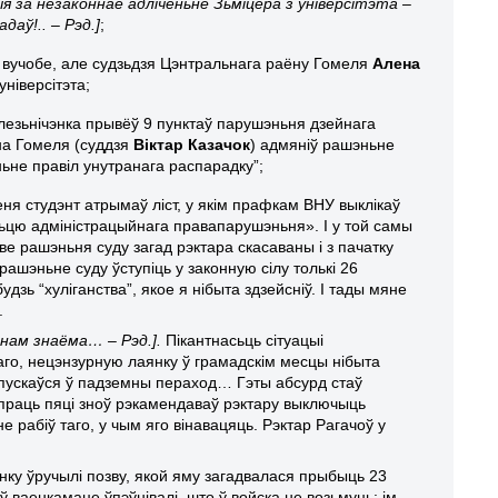
ыя за незаконнае адліченьне Зьміцера з універсітэта –
даў!.. – Рэд.]
;
ў вучобе, але судзьдзя Цэнтральнага раёну Гомеля
Алена
ніверсітэта;
алезьнічэнка прывёў 9 пунктаў парушэньня дзейнага
ёна Гомеля (суддзя
Віктар Казачок
) адмяніў рашэньне
ньне правіл унутранага распарадку”;
зеня студэнт атрымаў ліст, у якім прафкам ВНУ выклікаў
асьцю адміністрацыйнага правапарушэньня». І у той самы
ве рашэньня суду загад рэктара скасаваны і з пачатку
 рашэн
ь
не суду ўступіць у законную сілу толькі 26
ебудзь
“
хуліганства
”
, якое я нібыта здзейсніў. І тады мяне
.
 нам знаёма… – Рэд.].
Пікантнасьць сітуацыі
аго, нецэнзурную лаянку ў грамадскім месцы нібыта
 спускаўся ў падземны пераход… Гэты абсурд стаў
упраць пяці зноў рэкамендаваў рэктару выключыць
не рабіў таго, у чым
яго
вінавацяць. Рэктар Рагачоў у
ку ўручылі позву, якой яму загадвалася прыбыць 23
ваенкамаце ўпэўнівалі, што ў войска не возьмуць: ім,