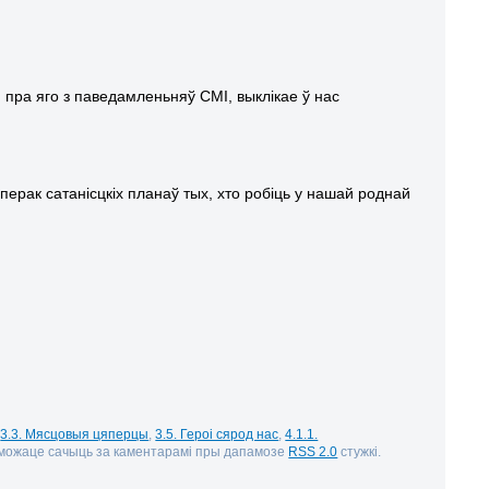
пра яго з паведамленьняў СМІ, выклікае ў нас
операк сатанісцкіх планаў тых, хто робіць у нашай роднай
,
3.3. Мясцовыя цяперцы
,
3.5. Героі сярод нас
,
4.1.1.
 можаце сачыць за каментарамі пры дапамозе
RSS 2.0
стужкі.