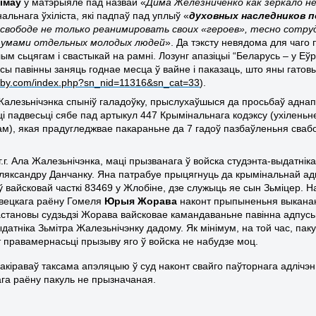
імаў
у матэрыяле пад назвай «
Дима Железниченко как зеркало н
альнага ўхіліста, які падпаў пад уплыў
«
духовных наследников п
 свободе не только реанимировать своих «героев», тесно сотру
 умами отдельных молодых людей
».
Да тэксту невядома для чаго
м сьцягам і свастыкай на рамні. Лозунг апазіцыі “Беларусь – у Еўр
сы павінны заняць годнае месца ў вайне і паказаць, што яны гатовы
by.com/index.php?sn_nid=11316&sn_cat=33
)
.
Жалезьнічэнка спыніў галадоўку, прыслухаўшыся да просьбаў аднап
і падвесьці сябе пад артыкул 447 Крымінальнага кодэксу (ухілен
м), якая прадугледжвае пакараньне да 7 гадоў пазбаўленьня свабо
г.г. Ала Жалезьнічэнка, маці прызванага ў войска студэнта-выдатні
Аляксандру Данчанку. Яна патрабуе прыцягнуць да крымінальнай ад
ў вайсковай часткі 83469 у Жлобіне, дзе служыць яе сын Зьміцер. 
авецкага раёну Гомеля
Юрыя Жорава
наконт прыпыненьня выканан
становы судзьдзі Жорава вайсковае камандаваньне павінна адпусьц
ыдатніка Зьмітра Жалезьнічэнку дадому. Як мінімум, на той час, па
т правамернасьці прызыву яго ў войска не набудзе моц.
накіраваў таксама апэляцыю ў суд наконт свайго паўторнага адлічэн
га раёну пакуль не прызначаная.