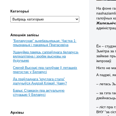
На фоне га
Катэгорыі
nashaziaml
галоўных к
Жалезьніч
адміністра
Апошнія запісы
“Беларускае” зьнебазьняцьце. Частка 1:
прызнаньні і пакаяньні Пратасевіча
Ён – студэ
Зьмітра за
Ушануйма памяць сапраўднага беларуса-
займае пры
вялікалітвіна і зробім высновы на
будучыню
імпрэзаў.
Ніхто не м
Сяргей Высоцкі пра галоўнае ў леташніх
пратэстах у Беларусі
А падзеі, я
Да праўладнага “круглага стала”
далучыўся Андрэй Клімаў. Чаму?
– летась Зь
Барыс Стамахін пра актуальную
– за гэта 
сітуацыю ў Беларусі
дзейнасьць
– ліст пра 
ВНУ “за сі
Архівы