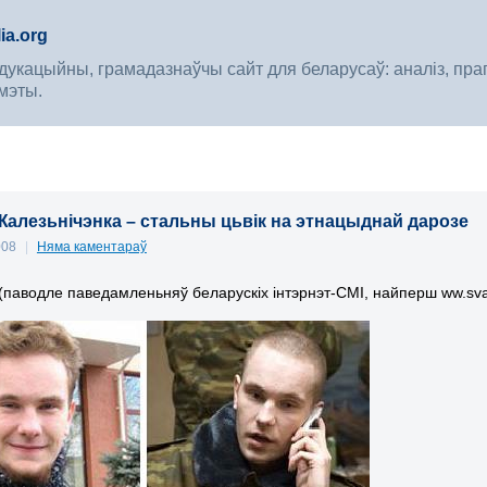
ia.org
укацыйны, грамадазнаўчы сайт для беларусаў: аналіз, прагноз
мэты.
Жалезьнічэнка – стальны цьвік на этнацыднай дарозе
008
|
Няма каментараў
(паводле паведамленьняў беларускіх інтэрнэт-СМІ, найперш
ww.sv