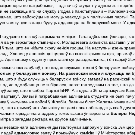
азіцыянеры не патрэбныя», – адзначыў студэнт у адным зь інтэрв’ю
й не заклікаць яго на службу згодна з Канстытуцыяй
–
Жалезнічэнка
яшчае, што вайскоўцы не могуць уваходзіць у палітычныя партыі. Та
ную частку, дзе загады будуць аддавацца на беларускай мове. У а
24 студзеня яго зноў затрымала міліцыя. Гэта адбылося ўвечары, ка
я ва ўнівэрсытэце стыпэндыю. Моладзевага актывіста даставілі ў а
і ў тым, што ён нібыта скраў нейкія грошы. На наступны дзень зран
яд. Хлопец у апошнія дні цярпеў на высокі крывяны ціск, прымаў лек
ь. Адлічанаму студэнту прыставілі суправаджальніка, і ён вадзіў Зь
лезьнічэнка заяўляў, што жадае служыць толькі ў беларускім войску
олькі ў беларускім войску
.
На расейскай мове я служыць ня б
ым, што я буду служыць у беларускім войску, загадаў на расейскай 
 я ад яе адмаўляцца не зьбіраюся, нават нягледзячы на тое, што д
нуў заяву, што я сябра Партыі БНФ. А згодна з
36-м
артыкулам Канс
 партыяў”. Заявы й патрабаваньні адлічанага студэнта не былі пач
нку ў чыгуначныя войскі ў Жлобін. Ваенны білет Жалезьнічэнку выпіс
ое, што атрымаў яго. Актывісту не далі нават абскардзіць сваё друго
чальнік юрыдычнага аддзелу
гомельскага
ўнівэрсытэт
а
Валеры Не
мітра з загадам рэктара на другое адлічэньне.
ы незаконнага адлічэньня ды гвалтоўнай адпраўкі ў войска Зьміце
н падаў адмысловую заяву ў прызыўную камісію і ў Міністэрства абар