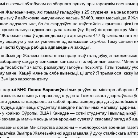
мі вывезьлі аўтобусам са зборнага пункту пры гарадзкім ваенкамац
ня Жалезьнічэнку, які трымаў галадоўку з 25 студзеня, на знак прат
прызыў ў вайсковую чыгуначную часьць 83469, якая месьціцца ў Жлоб
чнае аддзяленьне, бо ён скардзіўся на няўстойлівы крывяны ціск і г
а крымінальную адказнасьць за галадоўку. Кіраўнік прэс-цэнтру Мін
 “Жалезьнічэнка ў адпаведнасьці з артыкулам 447 Крымінальнага к
му здароўю ў мэтах ухіленьня ад вайсковай службы. Таму сёньня ям
м часткі будуць рабіцца адпаведныя захады”.
еня Зьміцер Жалезьнічэнка яшчэ працягваў галадоўку, знаходзячыся
і забараняў салдату вонкавыя кантакты і тэлефонныя званкі. “Мяне
ь “асабісты” з часткі, размаўляў галоўны псыхіятр. Гэты трымаў уч
аў мяне. Хацеў мяне зь сябе вывесьці, ці што? Я трымаюся, кажу ім
 Зьміцер карэспандэнту.
я партыі БНФ
Лявон Баршчэўскі
зьвярнуўся да міністра абароны
з заклікам спыніць перасьлед студэнта Гомельскага дзяржаўнага ўн
што дэмсілы пакідаюць за сабой права зьвярнуцца да эўрапейскіх ін
іх будуць адлічваць студэнтаў паводле палітычных матываў. Дарэчы
 у краінах Эўропы, ЗША і Канадзе — сотні студэнтаў і выкладчыкаў 
аб захаваць магчымасьць міжнародных сувязяў, скасаваў загад аб ад
рукаваны орган Міністэрства абароны –
«Белорусск
ая
военн
ая
газет
ыдатніка Зьмітра Жалезьнічэнкі адрэагавала ў духу сталінскага агі