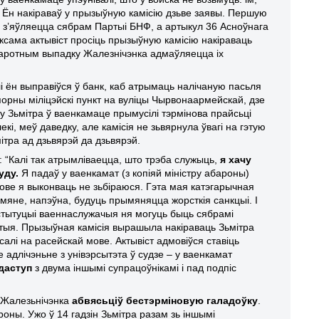
.
Ён накіраваў у прызыўную камісію дз
ь
ве заявы. Першую
 з’яўляецца сябрам Партыі БНФ, а артыкул 36 Асноўнага
ксама актывіст просіць прызыўную камісію накіраваць
дваротным выпадку Жалезнічэнка адмаўляецца іх
лі ён выправіўся ў банк, каб атрымаць налічаную пасьля
порны міліцэйскі пункт на вуліцы Чырвонаармейскай, дзе
ку Зьмітра ў ваенкамаце прымусілі тэрмінова прайсьці
і, меў даведку, але камісія не зьвярнула ўвагі на гэтую
мітра ад дзьвярэй да дзьвярэй.
: “Калі так атрымліваецца, што трэба служыць,
я хачу
уду.
Я падаў у ваенкамат (з копіяй міністру абароны)
мове я выконваць не зьбіраюся. Гэта мая катэгарычная
а мяне, напэўна, будуць прымяняцца жорсткія санкцыі.
І
тытуцыі ваеннаслужачыя ня могуць быць сябрамі
уты
я
. Прызыўная камісія вырашыла накіраваць Зьмітра
алі на расейскай мове. Актывіст адмовіўся ставіць
е адлічэньне з унівэрсытэт
а
ў судзе – у ваенкамат
даступ
з двума іншымі супрацоўнікамі і пад подпіс
р Жалезьнічэнка
абвясьціў бестэрміновую галадоўку
.
оны. Ужо ў 14 гадзін Зьмітра разам зь іншымі