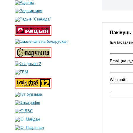
Пакінуць
Імя (абавязк
Email (не бу
Web-cайт