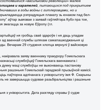
есостоявшейся «васильковой революции
» малюе
олицаев и карателей
, пытающихся под прикрытием
дничавших в годы войны с гитлеровцами, но и
 прыкладаецца рэпрадукцыя плакату зь юнаком пад бел-
опу” аўтар зьвязвае з заявай гаўляйтэра Кубэ пра тое,
я змагацца за новую Еўропу (гл.
артыйцаў ня гробіць сваё здароўе і ня даць уладам
ьне ад ваеннай службы шляхам самапашкоджаньня ці
ды. Вечарам 29 студзеня хлопца вярнулі ў вайсковую
ка, накіравала заяву ваеннаму пракурору Гомельскага
казнасьці службоўцаў Гомельскага ваенкамата і
На думку маці службоўцы не выконваюць пастанову
ьня рашэньня Гомельскай гарадзкой прызыўной камісіі.
іць паўторна адлічанага з унівэрсытэту імя Ф. Скарыны
куль не завершыцца судовае разьбіральніцтва і рашэньне
ьня з унівэрсытэта. Дата разгляду справы ў судзе