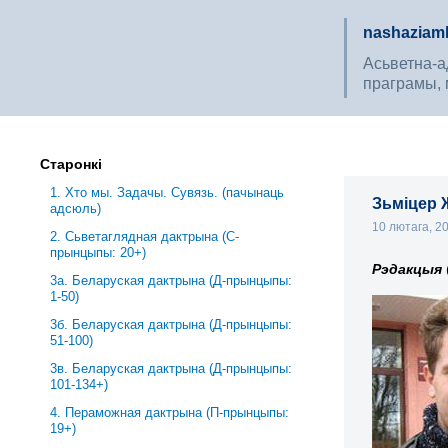
nashaziaml
Асьветна-ад
праграмы, 
Старонкі
1. Хто мы. Задачы. Сувязь. (пачынаць
Зьміцер 
адсюль)
10 лютага, 2
2. Сьветаглядная дактрына (С-
прынцыпы: 20+)
Рэдакцыя
3a. Беларуская дактрына (Д-прынцыпы:
1-50)
3б. Беларуская дактрына (Д-прынцыпы:
51-100)
3в. Беларуская дактрына (Д-прынцыпы:
101-134+)
4. Пераможная дактрына (П-прынцыпы:
19+)