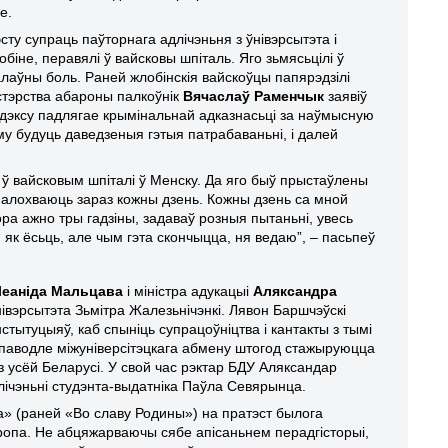
е.
эсту супраць паўторнага адлічэньня з ўнівэрсытэта і
іне, перавялі ў вайсковы шпіталь. Яго зьмясьцілі ў
алаўны боль. Раней жлобінскія вайскоўцы папярэдзілі
істэрства абароны палкоўнік
Вячаслаў Раменчык
заявіў
одэксу падлягае крымінальнай адказнасьці за наўмысную
у будуць даведзеныя гэтыя патрабаваньні, і далей
 ў вайсковым шпіталі ў Менску. Да яго быў прыстаўлены
 палохваюць зараз кожны дзень. Кожны дзень са мной
ора ажно тры гадзіны, задаваў розныя пытаньні, увесь
 як ёсьць, але чым гэта скончыцца, ня ведаю”, – пасьпеў
Леаніда Мальцава
і міністра адукацыі
Аляксандра
івэрсытэта Зьмітра Жалезьнічэнкі. Лявон Баршчэўскі
стытуцыяў, каб спыніць супрацоўніцтва і кантакты з тымі
, паводле міжуніверсітэцкага абмену штогод стажыруюцца
з усёй Беларусі. У свой час рэктар БДУ Аляксандар
лічэньні студэнта-выдатніка Паўла Севярынца.
а
» (ране
й
«Во славу Родины») на пр
атэ
ст бы
лога
тпропа. Не абцяжарваючы сябе апісаньнем перадгісторыі,