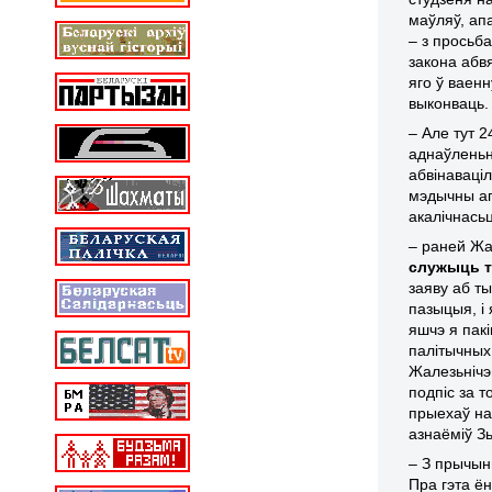
маўляў, ап
– з просьба
закона абв
яго ў ваен
выконваць.
– Але тут 
аднаўленьн
абвінаваціл
мэдычны агл
акалічнасьц
– раней Жа
служыць т
заяву аб т
пазыцыя, і
яшчэ я пакі
палітычных
Жалезьнічэ
подпіс за т
прыехаў на
азнаёміў Зь
– З прычын
Пра гэта ё