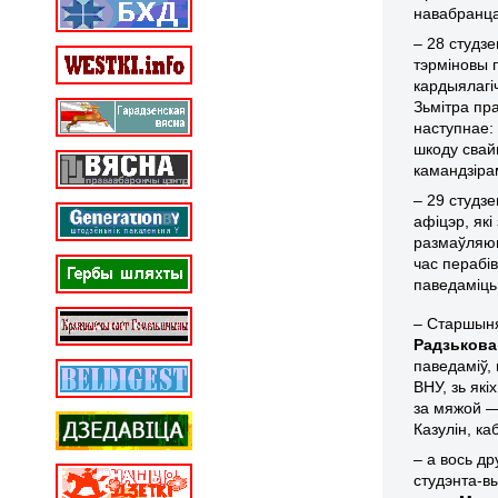
навабранца
– 28 студзе
тэрміновы 
кардыялагі
Зьмітра пр
наступнае:
шкоду свай
камандзіра
– 29 студз
афіцэр, як
размаўляюц
час перабів
паведаміць
– Старшын
Радзькова
паведаміў, 
ВНУ, зь як
за мяжой —
Казулін, к
– а вось д
студэнта-в