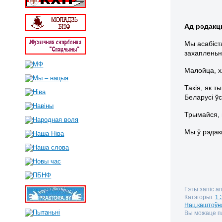
Ад рэдакц
Мы асабіст
захапленьн
Малойца, х
Такія, як т
Беларусі ўс
Трымайся, 
Мы ў рэдак
Гэты запіс а
Катэгорыі:
1.
Нац.каштоўна
Вы можаце па