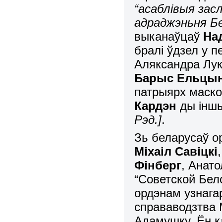
“асаблівыя зас
адраджэньня Бел
выканаўцаў
На
бралі ўдзел у п
Аляксандра Лук
Барыс Ельцын
патрыярх маско
Кардэн
ды інш
Рэд.]
.
Зь беларусаў 
Міхаіл Савіцкі
Фінберг
, Анат
“Советской Бел
ордэнам узнагар
справаводзтва 
Адамушку. Ён к