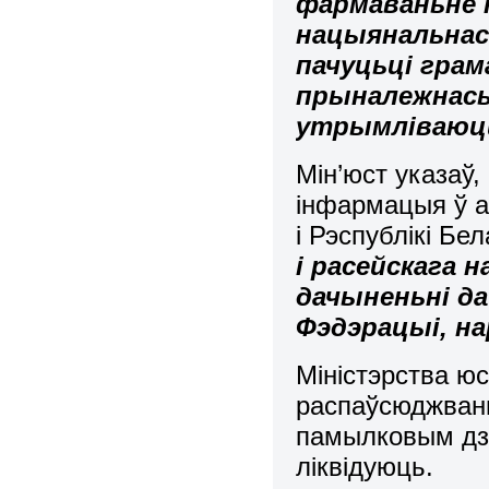
фармаваньне н
нацыянальнас
пачуцьці грама
прыналежнась
утрымліваюцц
Мін’юст указаў
інфармацыя ў а
і Рэспублікі Бел
і расейскага н
дачыненьні да
Фэдэрацыі, на
Міністэрства ю
распаўсюджвань
памылковым дз
ліквідуюць.