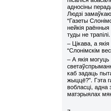
адносіны перад
Людзі замаўкаю
“Газеты Слонім
нейкія раённыя
туды не трапілі.
– Цікава, а які
“Слонімскім вес
– А якія могуць
светаўспрыманне
каб задаць пыта
жыццё?”. Гэта г
вобласці, адна 
матэрыялах мян