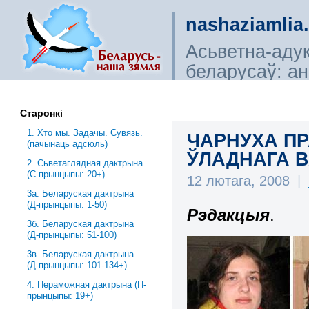
nashaziamlia
Асьветна-аду
беларусаў: ана
сьветагляды, і
Старонкі
1. Хто мы. Задачы. Сувязь.
ЧАРНУХА ПР
(пачынаць адсюль)
ЎЛАДНАГА ВА
2. Сьветаглядная дактрына
(С-прынцыпы: 20+)
12 лютага, 2008
|
3a. Беларуская дактрына
(Д-прынцыпы: 1-50)
Рэдакцыя
.
3б. Беларуская дактрына
(Д-прынцыпы: 51-100)
3в. Беларуская дактрына
(Д-прынцыпы: 101-134+)
4. Пераможная дактрына (П-
прынцыпы: 19+)