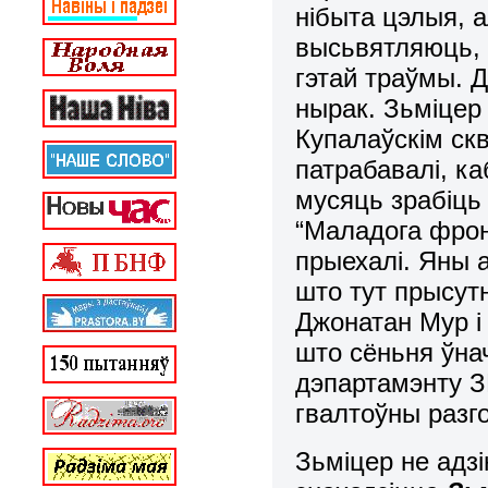
нібыта цэлыя, 
высьвятляюць, 
гэтай траўмы. 
нырак. Зьміцер
Купалаўскім скв
патрабавалі, ка
мусяць зрабіць
“Маладога фрон
прыехалі. Яны а
што тут прысу
Джонатан Мур і 
што сёньня ўна
дэпартамэнту З
гвалтоўны разг
Зьміцер не адзі