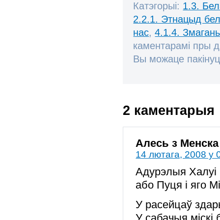
Катэгорыі:
1.3. Бе
2.2.1. Этнацыд бе
нас
,
4.1.4. Змаган
каментарамі пры 
Вы можаце пакінуц
2 каментарыя
Алесь з Менска
14 лютага, 2008 у 
Адурэлыя Халуі
або Пуця і яго М
У расейцаў здар
У сабачыя міскі 