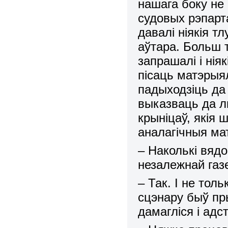
нашага боку не
судовых рэпарт
давалі ніякія т
аўтара. Больш т
запрашалі і нія
пісаць матэрыял
падыходзіць да 
выказваць да 
крыніцаў, якія 
аналагічныя ма
– Наколькі вядо
незалежнай газ
– Так. І не толь
сцэнару быў п
дамагліся і адс