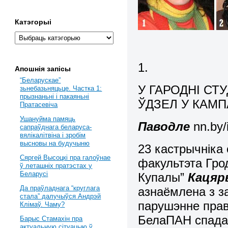
Катэгорыі
1.
Апошнія запісы
“Беларускае”
У ГАРОДНІ СТ
зьнебазьняцьце. Частка 1:
прызнаньні і пакаяньні
ЎДЗЕЛ У КАМП
Пратасевіча
Ушануйма памяць
Паводле
nn.by/
сапраўднага беларуса-
вялікалітвіна і зробім
высновы на будучыню
23 кастрычніка
Сяргей Высоцкі пра галоўнае
факультэта Грод
ў леташніх пратэстах у
Беларусі
Купалы”
Кацяр
Да праўладнага “круглага
азнаёмлена з за
стала” далучыўся Андрэй
парушэнне прав
Клімаў. Чаму?
БелаПАН спадар
Барыс Стамахін пра
актуальную сітуацыю ў