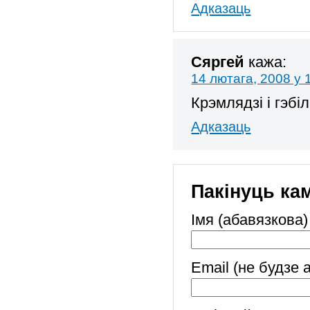
Адказаць
Сяргей
кажа:
14 лютага, 2008 у 
Крэмлядзі і гэбі
Адказаць
Пакінуць ка
Імя (абавязкова)
Email (не будзе 