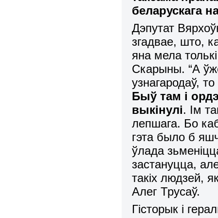
беларускага н
Дэпутат Вярхоў
згадвае, што, 
яна мела тольк
Скарыны. “А ўжо
узнагародаў, то
Быў там і орд
выкінулі
. Ім т
лепшага. Бо каб
гэта было б яш
ўлада зьменіцца
застануцца, але
такіх людзей, я
Алег Трусаў.
Гісторык і гера