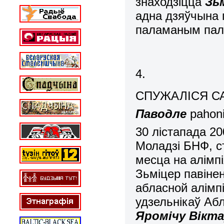
знаходзіцца
Зь
адна дзяўчына 
паламаным пал
4.
СПУЖАЛІСЯ СА
Паводле
pahoni
30 лістапада 2
Моладзі БНФ, ст
месца на алімпія
Зьміцер павінен
абласной алімпі
удзельнікаў Абл
Яромічу Вікта