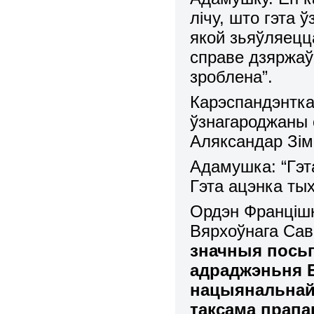
лічу, што гэта 
якой зьяўляецц
справе дзяржаў
зроблена”.
Карэспандэнтка
ўзнагароджаны
Аляксандар Зім
Адамушка: “Гэт
Гэта ацэнка тых
Ордэн Франціш
Вярхоўнага Сав
значныя посьп
адраджэньня 
нацыянальнай 
таксама прап