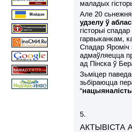
маладых гісторы
Але 20 сьнежня
удзелу ў аблас
гісторыі спадар
гарвыканкам, ка
Спадар Яроміч з
адмаўляецца пр
ад Пінска ў Бер
Зьміцер паведа
зьбіраюцца пер
“
нацыяналісты
5.
АКТЫВІСТА 