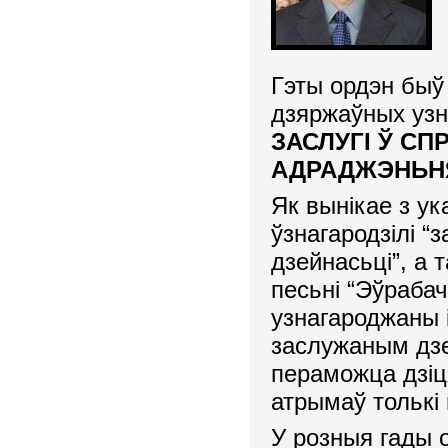
Гэты ордэн быў
дзяржаўных узн
ЗАСЛУГІ Ў С
АДРАДЖЭНЬН
Як вынікае з у
ўзнагародзілі “
дзейнасьці”, а 
песьні “Эўраба
узнагароджаны 
заслужаным дзе
пераможца дзіц
атрымаў толькі
У розныя гады