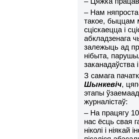
– Цяжка праца
– Нам няпроста
такое, быццам 
сціскаецца і сц
абкладзенага ч
залежыць ад пр
нібыта, парушыл
заканадаўства 
З самага пачатк
Шынкевіч
, ця
этапы ўзаемаад
журналістаў:
– На працягу 10
нас ёсць свая г
ніколі і ніякай
пісаліся абаса