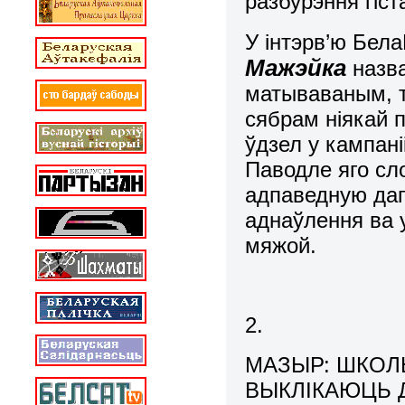
разбурэння гіст
У інтэрв’ю Бел
Мажэйка
назва
матываваным, 
сябрам ніякай п
ўдзел у кампані
Паводле яго сл
адпаведную дап
аднаўлення ва 
мяжой.
2.
МАЗЫР: ШКОЛЬ
ВЫКЛІКАЮЦЬ 