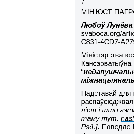
7.
МІН’ЮСТ ПАГР
Любоў Лунёва
svaboda.org/arti
C831-4CD7-A27
Міністэрства ю
Кансэрватыўна-
“
недапушчальн
міжнацыяналь
Падставай для 
распаўсюджвалі
ліст і што гэт
таму тут:
nas
Рэд.]
. Паводле М