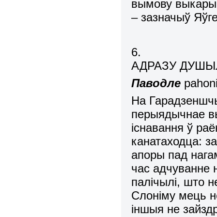
вымову выкарыс
–
зазначыў Яўг
6.
АДРАЗУ ДУШЫЛ
Паводле
pahoni
На Гарадзеншч
перыядычнае вы
існавання ў ра
канатаходца: за
апоры пад нагам
час адчуванне 
палічылі, што н
Слоніму мець н
іншыя не зайздр