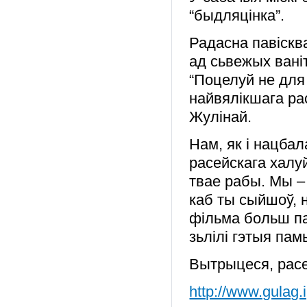
“быдляцінка”.
Радасна павіскв
ад сьвежых вані
“Поцелуй не для
найвялікшага ра
Жулінай.
Нам, як і нацбал
расейскага халуй
твае рабы. Мы –
каб ты сыйшоў, 
фільма больш па
зьлілі гэтыя пам
Вытрыцеся, рас
http://www.gulag.