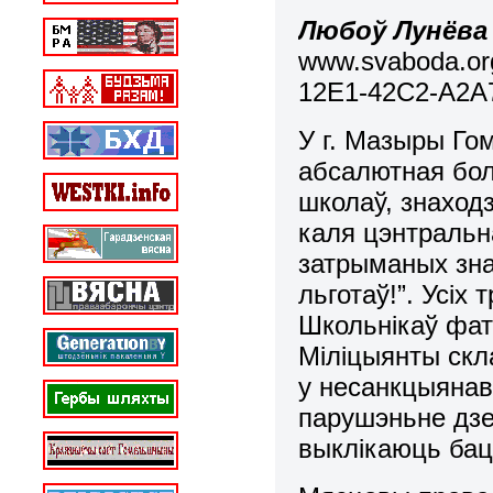
Любоў Лунёва
www.svaboda.org
12E1-42C2-A2A
У г. Мазыры Го
абсалютная бол
школаў, знаходз
каля цэнтральн
затрыманых зна
льготаў!”. Усіх
Школьнікаў фата
Міліцыянты скл
у несанкцыянав
парушэньне дзе
выклікаюць бац