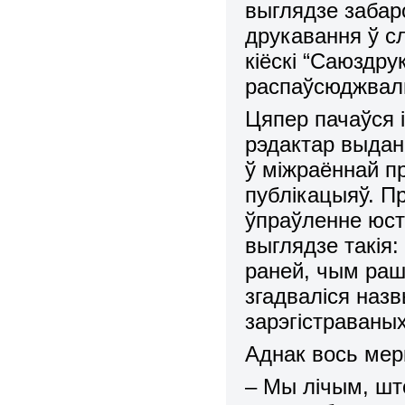
выглядзе забар
друкавання ў с
кіёскі “Саюздру
распаўсюджваль
Цяпер пачаўся 
рэдактар выда
ў міжраённай пр
публікацыяў. Пр
ўпраўленне юст
выглядзе такія
раней, чым рашэ
згадваліся назв
зарэгістраваных
Аднак вось мер
– Мы лічым, шт