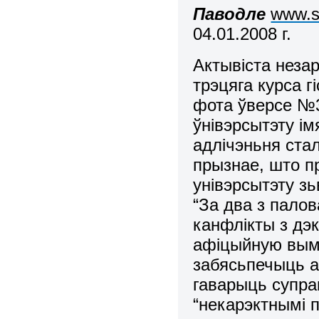
Паводле
www.sv
04.01.2008 г.
Актывіста незар
трэцяга курса 
фота ўверсе №3
ўнівэрсытэту і
адлічэньня стал
прызнае, што пр
унівэрсытэту з
“За два з пало
канфлікты з дэк
афіцыйную вымо
забясьпечыць а
гаварыць супра
“некарэктнымі п