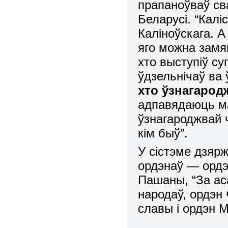
прапаноўваў с
Беларусі.
“Калі
Каліноўскага. А
яго можна замя
хто выступіў су
ўдзельнічаў ва 
хто ўзнагарод
адпавядаюць ма
ўзнагароджвай 
кім быў”.
У сістэме дзяр
ордэнаў — ордэ
Пашаны, “За ас
народаў, ордэн
славы і ордэн М