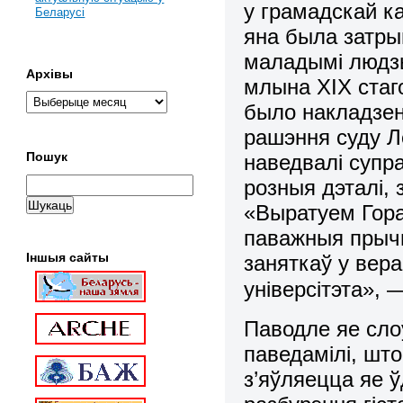
у грамадскай к
Беларусі
яна была затры
маладымі людз
Архівы
млына XIX стаго
было накладзен
рашэння суду Л
Пошук
наведвалі супра
розныя дэталі,
«Выратуем Гора
паважныя прычы
Іншыя сайты
заняткаў у вера
універсітэта»,
Паводле яе сло
паведамілі, шт
з’яўляецца яе 