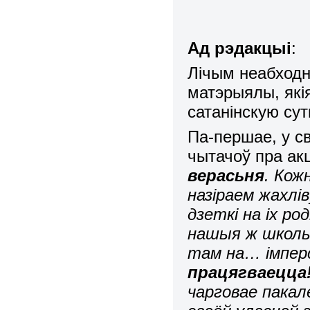
Ад рэдакцыі
:
Лічым неабход
матэрыялы, як
сатанінскую су
Па-першае, у с
чытачоў пра ак
верасьня
. Кож
назіраем жахлі
дзеткі на іх ро
нашыя ж школы
там на… імпер
працягваецца
чарговае пакал