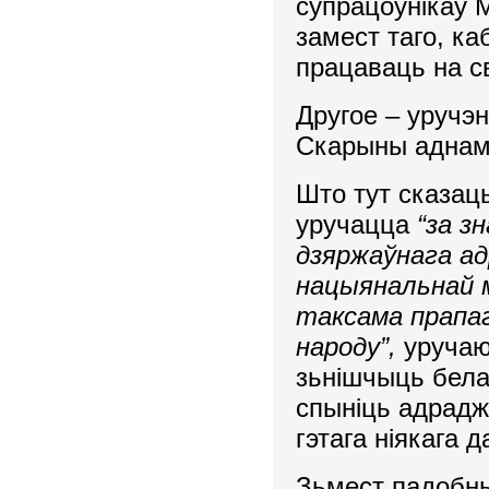
супрацоўнікаў М
замест таго, к
працаваць на 
Другое – уручэ
Скарыны аднаму
Што тут сказаць
уручацца
“за з
дзяржаўнага ад
нацыянальнай 
таксама прапа
народу”,
уручаю
зьнішчыць белар
спыніць адраджэ
гэтага ніякага 
Зьмест падобны