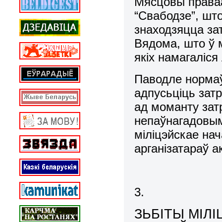
Мясцовы права
“Свабодзе”, што
знаходзяцца за
Вядома, што ў 
якіх намагаліся
Паводле нормаў
адпусьціць зат
ад моманту зат
непаўнагадовымі
міліцэйскае на
арганізатараў а
3.
ЗЬБІТЫ МІЛ