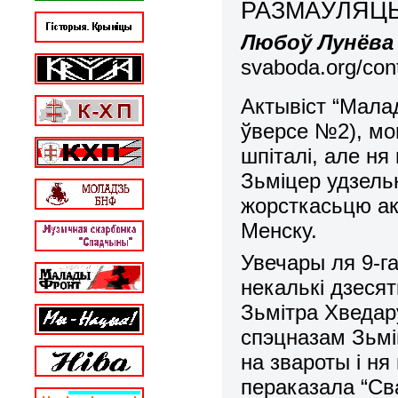
РАЗМАЎЛЯЦ
Любоў Лунёва
svaboda.org/cont
Актывіст “Мала
ўверсе №2), мо
шпіталі, але ня
Зьміцер удзельн
жорсткасьцю ак
Менску.
Увечары ля 9-га
некалькі дзеся
Зьмітра Хведар
спэцназам Зьмі
на звароты і н
пераказала “Св