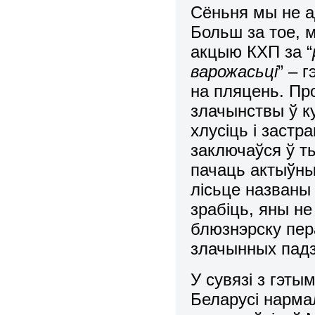
Сёньня мы не а
Больш за тое, 
акцыю КХП за “
варожасьці
” – 
на пляцень. Про
злачынствы ў ку
хлусіць і заст
заключаўся ў ты
пачаць актыўныя
лісьце названы
зрабіць, яны не 
блюзнэрску пер
злачынных падз
У сувязі з гэт
Беларусі нарма