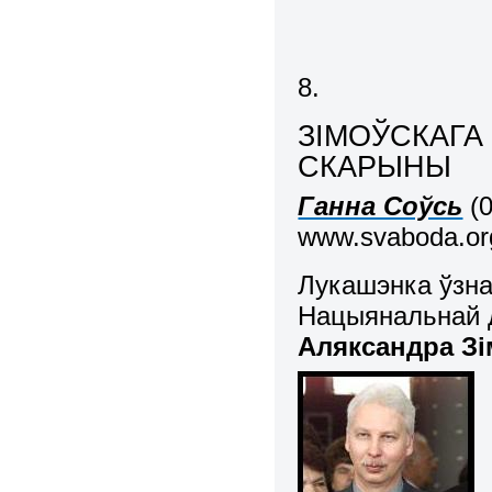
8.
ЗІМОЎСКАГА
СКАРЫНЫ
Ганна Соўсь
(
0
www.svaboda.org
Лукашэнка ўзн
Нацыянальнай 
Аляксандра Зі