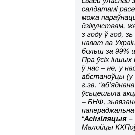
сваёй уласнай 
салдатамі расе
можа параўнацц
дзікунствам, ж
з году ў год, з
нават ва Украі
больш за 99% ш
Пра ўсіх іншых
ў нас – не, у н
абстаноўцы (у 
г.зв. “аб’яднан
ўсьцешыла акц
– БНФ, зьвязан
папераджальна
“
Асіміляцыя –
Малойцы КХПоў