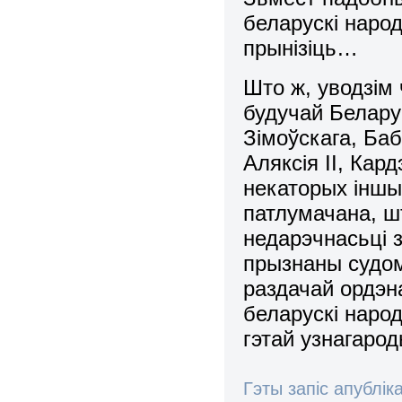
беларускі наро
прынізіць…
Што ж, уводзім
будучай Белар
Зімоўскага, Баб
Аляксія ІІ, Кар
некаторых інш
патлумачана, ш
недарэчнасьці з
прызнаны судом
раздачай ордэ
беларускі народ
гэтай узнагарод
Гэты запіс апублік