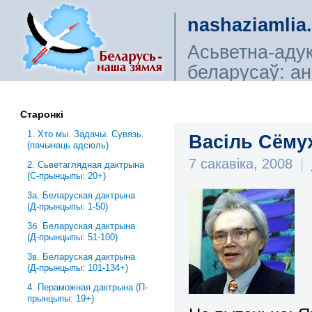
nashaziamlia
Асьветна-аду
беларусаў: ана
сьветагляды, і
Старонкі
1. Хто мы. Задачы. Сувязь.
Васіль Сёмух
(пачынаць адсюль)
7 сакавіка, 2008
|
2. Сьветаглядная дактрына
(С-прынцыпы: 20+)
3a. Беларуская дактрына
(Д-прынцыпы: 1-50)
3б. Беларуская дактрына
(Д-прынцыпы: 51-100)
3в. Беларуская дактрына
(Д-прынцыпы: 101-134+)
4. Пераможная дактрына (П-
прынцыпы: 19+)