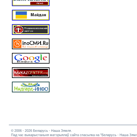
© 2006 - 2026 Беларусь - Наша Зямля.
Пад час выкарыстаньня матэрыялаў сайта спасылка на "Беларусь - Наша Зямл