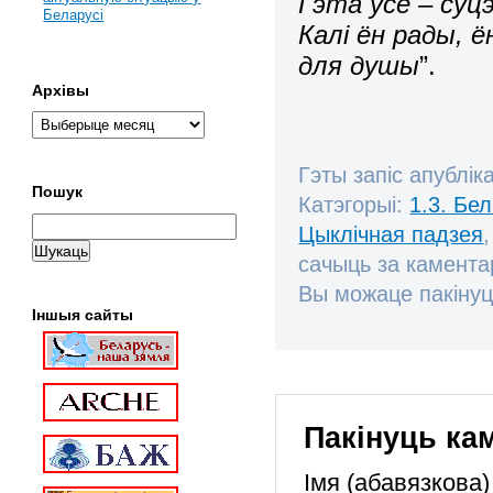
Гэта ўсё – суц
Беларусі
Калі ён рады, ё
для душы
”.
Архівы
Гэты запіс апублік
Пошук
Катэгорыі:
1.3. Бе
Цыклічная падзея
сачыць за камент
Вы можаце пакінуц
Іншыя сайты
Пакінуць ка
Імя (абавязкова)