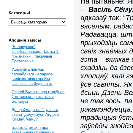
На пытаньне: Я
–
Васіль Сёму
Катэгорыі
адказаў так: “
Т
вясёлым, радас
Радавацца, што
Апошнія запісы
прыходзіць сам
“Беларускае”
сваіх знаёмых 
зьнебазьняцьце. Частка 1:
прызнаньні і пакаяньні
гэта – вялікае
Пратасевіча
схадзіць да дзе
Ушануйма памяць
хлопцаў, калі 
сапраўднага беларуса-
вялікалітвіна і зробім
ўсе сьвяты. Я
высновы на будучыню
ёсьць Дзень В
Сяргей Высоцкі пра галоўнае
ў леташніх пратэстах у
не так вось, п
Беларусі
рэкамэндуецца,
Да праўладнага “круглага
стала” далучыўся Андрэй
традыцыя ўста
Клімаў. Чаму?
заўсёды знойдз
Барыс Стамахін пра
актуальную сітуацыю ў